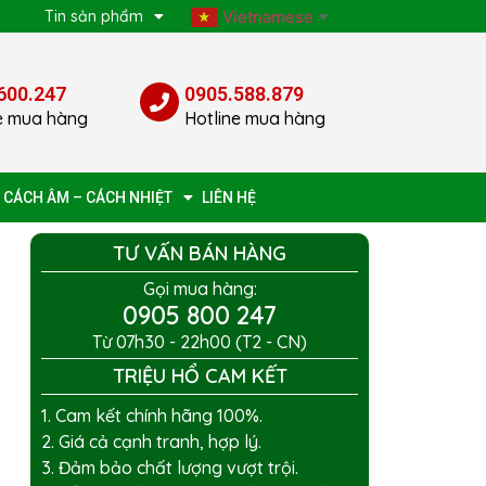
p
Tin sản phẩm
Vietnamese
▼
600.247
0905.588.879
e mua hàng
Hotline mua hàng
 CÁCH ÂM – CÁCH NHIỆT
LIÊN HỆ
TƯ VẤN BÁN HÀNG
Gọi mua hàng:
0905 800 247
Từ 07h30 - 22h00 (T2 - CN)
TRIỆU HỔ CAM KẾT
1. Cam kết chính hãng 100%.
2. Giá cả cạnh tranh, hợp lý.
3. Đảm bảo chất lượng vượt trội.