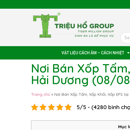
VẬT LIỆU CÁCH ÂM – CÁCH NHIỆT
Nơi Bán Xốp Tấm,
Hải Dương (08/0
Trang chủ
»
Nơi Bán Xốp Tấm, Xốp Khối, Xốp EPS tạ
5/5 - (4280 bình ch
Mục l