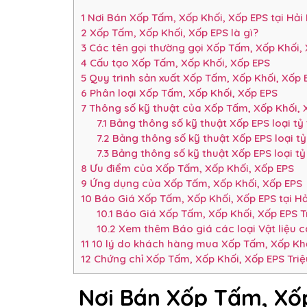
1
Nơi Bán Xốp Tấm, Xốp Khối, Xốp EPS tại Hả
2
Xốp Tấm, Xốp Khối, Xốp EPS là gì?
3
Các tên gọi thường gọi Xốp Tấm, Xốp Khối,
4
Cấu tạo Xốp Tấm, Xốp Khối, Xốp EPS
5
Quy trình sản xuất Xốp Tấm, Xốp Khối, Xốp 
6
Phân loại Xốp Tấm, Xốp Khối, Xốp EPS
7
Thông số kỹ thuật của Xốp Tấm, Xốp Khối, 
7.1
Bảng thông số kỹ thuật Xốp EPS loại tỷ
7.2
Bảng thông số kỹ thuật Xốp EPS loại t
7.3
Bảng thông số kỹ thuật Xốp EPS loại t
8
Ưu điểm của Xốp Tấm, Xốp Khối, Xốp EPS
9
Ứng dụng của Xốp Tấm, Xốp Khối, Xốp EPS
10
Báo Giá Xốp Tấm, Xốp Khối, Xốp EPS tại 
10.1
Báo Giá Xốp Tấm, Xốp Khối, Xốp EPS T
10.2
Xem thêm Báo giá các loại Vật liệu 
11
10 lý do khách hàng mua Xốp Tấm, Xốp Khối
12
Chứng chỉ Xốp Tấm, Xốp Khối, Xốp EPS Tri
Nơi Bán Xốp Tấm, Xốp