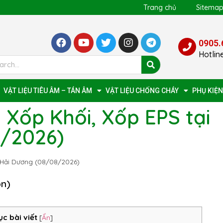
Trang chủ
Sitema
0905.
Hotlin
VẬT LIỆU TIÊU ÂM – TÁN ÂM
VẬT LIỆU CHỐNG CHÁY
PHỤ KIỆN
 Xốp Khối, Xốp EPS tại
8/2026)
i Hải Dương (08/08/2026)
ọn)
ục bài viết
[
Ẩn
]