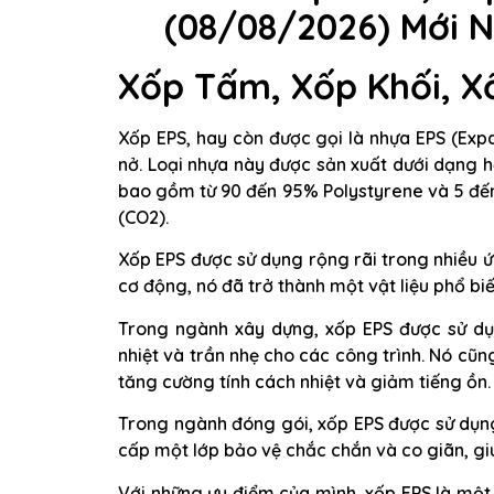
(08/08/2026) Mới N
Xốp Tấm, Xốp Khối, X
Xốp EPS, hay còn được gọi là nhựa EPS (Exp
nở. Loại nhựa này được sản xuất dưới dạng h
bao gồm từ 90 đến 95% Polystyrene và 5 đến
(CO2).
Xốp EPS được sử dụng rộng rãi trong nhiều ứ
cơ động, nó đã trở thành một vật liệu phổ b
Trong ngành xây dựng, xốp EPS được sử dụ
nhiệt và trần nhẹ cho các công trình. Nó cũ
tăng cường tính cách nhiệt và giảm tiếng ồn.
Trong ngành đóng gói, xốp EPS được sử dụn
cấp một lớp bảo vệ chắc chắn và co giãn, giú
Với những ưu điểm của mình, xốp EPS là một 