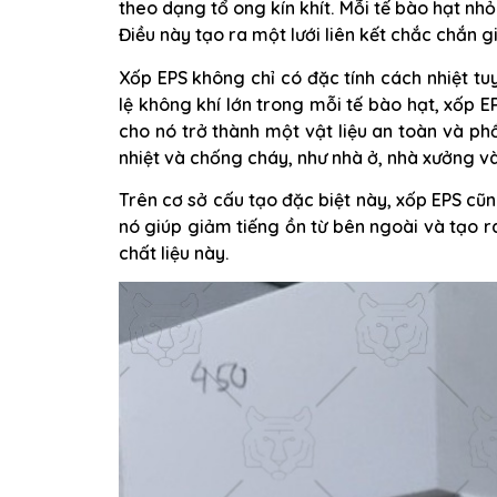
theo dạng tổ ong kín khít. Mỗi tế bào hạt nh
Điều này tạo ra một lưới liên kết chắc chắn 
Xốp EPS không chỉ có đặc tính cách nhiệt tu
lệ không khí lớn trong mỗi tế bào hạt, xốp E
cho nó trở thành một vật liệu an toàn và ph
nhiệt và chống cháy, như nhà ở, nhà xưởng và
Trên cơ sở cấu tạo đặc biệt này, xốp EPS cũ
nó giúp giảm tiếng ồn từ bên ngoài và tạo r
chất liệu này.