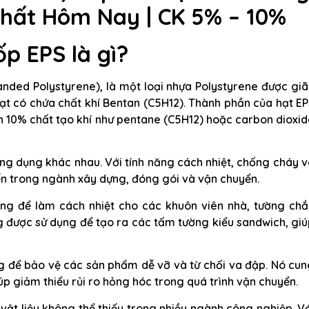
hất Hôm Nay | CK 5% – 10%
ốp EPS
là gì?
anded Polystyrene), là một loại nhựa Polystyrene được gi
ạt có chứa chất khí Bentan (C5H12). Thành phần của hạt E
 10% chất tạo khí như pentane (C5H12) hoặc carbon dioxi
ng dụng khác nhau. Với tính năng cách nhiệt, chống cháy 
iến trong ngành xây dựng, đóng gói và vận chuyển.
ng để làm cách nhiệt cho các khuôn viên nhà, tường chắ
ng được sử dụng để tạo ra các tấm tường kiểu sandwich, gi
g để bảo vệ các sản phẩm dễ vỡ và từ chối va đập. Nó cun
p giảm thiểu rủi ro hỏng hóc trong quá trình vận chuyển.
vật liệu không thể thiếu trong nhiều ngành công nghiệp. V