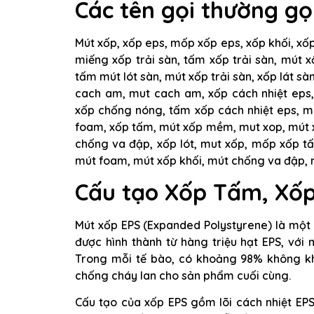
Các tên gọi thường gọ
Mút xốp, xốp eps, mốp xốp eps, xốp khối, xốp
miếng xốp trải sàn, tấm xốp trải sàn, mút xố
tấm mút lót sàn, mút xốp trải sàn, xốp lát sà
cach am, mut cach am, xốp cách nhiệt eps,
xốp chống nóng, tấm xốp cách nhiệt eps, m
foam, xốp tấm, mút xốp mềm, mut xop, mút 
chống va đập, xốp lót, mut xốp, mốp xốp t
mút foam, mút xốp khối, mút chống va đập,
Cấu tạo Xốp Tấm, Xốp
Mút xốp EPS (Expanded Polystyrene) là một v
được hình thành từ hàng triệu hạt EPS, với 
Trong mỗi tế bào, có khoảng 98% không kh
chống cháy lan cho sản phẩm cuối cùng.
Cấu tạo của xốp EPS gồm lõi cách nhiệt EPS 