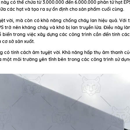
ỏ này có thể chứa từ 3.000.000 đến 6.000.000 phân tử hạt EP
giữa các hạt và tạo ra sự ổn định cho sản phẩm cuối cùng.
yệt vời, mà còn có khả năng chống cháy lan hiệu quả. Với 
PS trở nên kháng cháy và khó bị lan truyền lửa. Điều này l
ổ biến trong việc xây dựng các công trình cần đến tính cá
 cơ sở sản xuất.
ng có tính cách âm tuyệt vời. Khả năng hấp thụ âm thanh c
a một môi trường yên tĩnh bên trong các công trình sử dụ