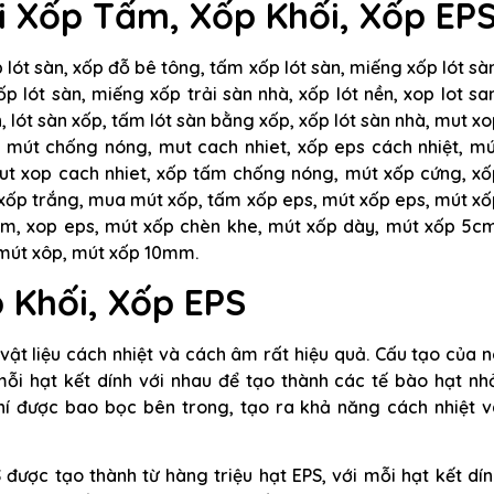
i Xốp Tấm, Xốp Khối, Xốp EP
 lót sàn, xốp đỗ bê tông, tấm xốp lót sàn, miếng xốp lót sà
p lót sàn, miếng xốp trải sàn nhà, xốp lót nền, xop lot sa
n, lót sàn xốp, tấm lót sàn bằng xốp, xốp lót sàn nhà, mut x
 mút chống nóng, mut cach nhiet, xốp eps cách nhiệt, mú
ut xop cach nhiet, xốp tấm chống nóng, mút xốp cứng, xố
xốp trắng, mua mút xốp, tấm xốp eps, mút xốp eps, mút xố
ấm, xop eps, mút xốp chèn khe, mút xốp dày, mút xốp 5cm
 mút xôp, mút xốp 10mm.
 Khối, Xốp EPS
ật liệu cách nhiệt và cách âm rất hiệu quả. Cấu tạo của 
mỗi hạt kết dính với nhau để tạo thành các tế bào hạt nh
í được bao bọc bên trong, tạo ra khả năng cách nhiệt v
được tạo thành từ hàng triệu hạt EPS, với mỗi hạt kết dí