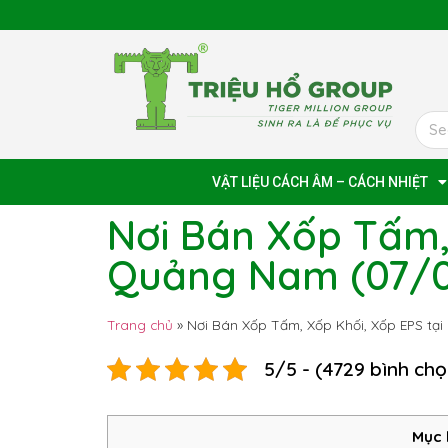
VẬT LIỆU CÁCH ÂM – CÁCH NHIỆT
Nơi Bán Xốp Tấm,
Quảng Nam (07/0
Trang chủ
»
Nơi Bán Xốp Tấm, Xốp Khối, Xốp EPS t
5/5 - (4729 bình chọ
Mục 