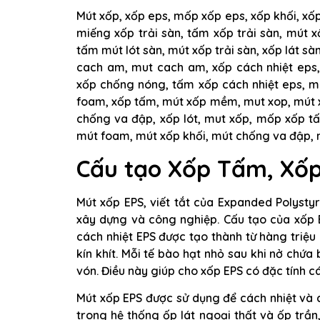
Mút xốp, xốp eps, mốp xốp eps, xốp khối, xốp
miếng xốp trải sàn, tấm xốp trải sàn, mút xố
tấm mút lót sàn, mút xốp trải sàn, xốp lát sà
cach am, mut cach am, xốp cách nhiệt eps,
xốp chống nóng, tấm xốp cách nhiệt eps, m
foam, xốp tấm, mút xốp mềm, mut xop, mút 
chống va đập, xốp lót, mut xốp, mốp xốp t
mút foam, mút xốp khối, mút chống va đập,
Cấu tạo Xốp Tấm, Xốp
Mút xốp EPS, viết tắt của Expanded Polystyr
xây dựng và công nghiệp. Cấu tạo của xốp E
cách nhiệt EPS được tạo thành từ hàng triệu 
kín khít. Mỗi tế bào hạt nhỏ sau khi nở chứ
vón. Điều này giúp cho xốp EPS có đặc tính c
Mút xốp EPS được sử dụng để cách nhiệt và 
trong hệ thống ốp lát ngoại thất và ốp trầ