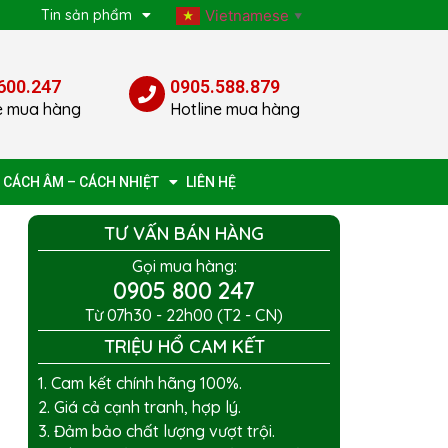
p
Tin sản phẩm
Vietnamese
▼
600.247
0905.588.879
e mua hàng
Hotline mua hàng
 CÁCH ÂM – CÁCH NHIỆT
LIÊN HỆ
TƯ VẤN BÁN HÀNG
Gọi mua hàng:
0905 800 247
Từ 07h30 - 22h00 (T2 - CN)
TRIỆU HỔ CAM KẾT
1. Cam kết chính hãng 100%.
2. Giá cả cạnh tranh, hợp lý.
3. Đảm bảo chất lượng vượt trội.