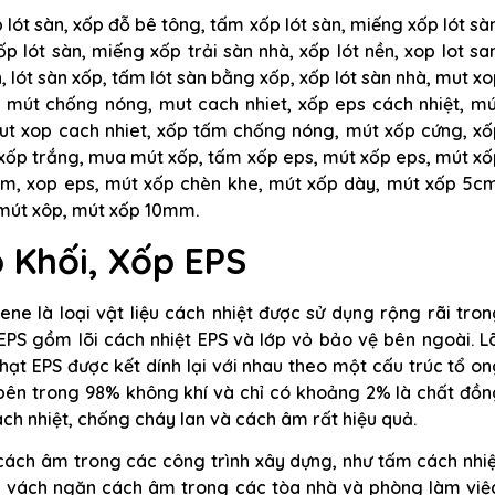
 lót sàn, xốp đỗ bê tông, tấm xốp lót sàn, miếng xốp lót sà
p lót sàn, miếng xốp trải sàn nhà, xốp lót nền, xop lot sa
n, lót sàn xốp, tấm lót sàn bằng xốp, xốp lót sàn nhà, mut x
 mút chống nóng, mut cach nhiet, xốp eps cách nhiệt, mú
ut xop cach nhiet, xốp tấm chống nóng, mút xốp cứng, xố
xốp trắng, mua mút xốp, tấm xốp eps, mút xốp eps, mút xố
ấm, xop eps, mút xốp chèn khe, mút xốp dày, mút xốp 5cm
 mút xôp, mút xốp 10mm.
 Khối, Xốp EPS
ene là loại vật liệu cách nhiệt được sử dụng rộng rãi tro
PS gồm lõi cách nhiệt EPS và lớp vỏ bảo vệ bên ngoài. L
hạt EPS được kết dính lại với nhau theo một cấu trúc tổ o
a bên trong 98% không khí và chỉ có khoảng 2% là chất đồ
ách nhiệt, chống cháy lan và cách âm rất hiệu quả.
cách âm trong các công trình xây dựng, như tấm cách nhi
n, vách ngăn cách âm trong các tòa nhà và phòng làm việ