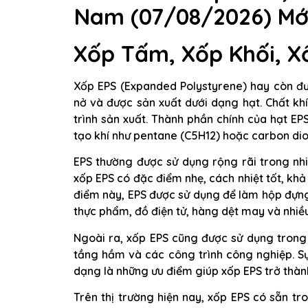
Nam (07/08/2026) Mới
Xốp Tấm, Xốp Khối, X
Xốp EPS (Expanded Polystyrene) hay còn đư
nở và được sản xuất dưới dạng hạt. Chất kh
trình sản xuất. Thành phần chính của hạt E
tạo khí như pentane (C5H12) hoặc carbon dio
EPS thường được sử dụng rộng rãi trong nhi
xốp EPS có đặc điểm nhẹ, cách nhiệt tốt, kh
điểm này, EPS được sử dụng để làm hộp đựn
thực phẩm, đồ điện tử, hàng dệt may và nhi
Ngoài ra, xốp EPS cũng được sử dụng trong l
tầng hầm và các công trình công nghiệp. S
dạng là những ưu điểm giúp xốp EPS trở thành 
Trên thị trường hiện nay, xốp EPS có sẵn tr