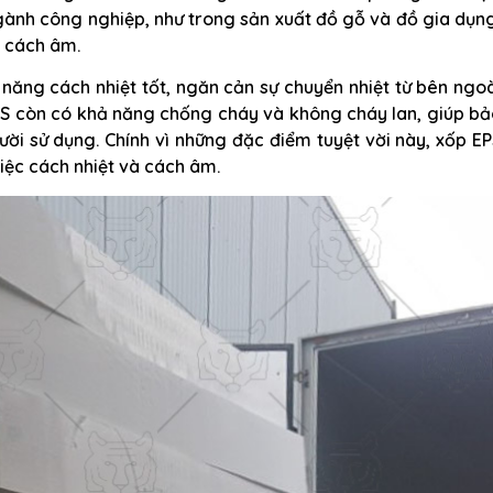
gành công nghiệp, như trong sản xuất đồ gỗ và đồ gia dụn
à cách âm.
 năng cách nhiệt tốt, ngăn cản sự chuyển nhiệt từ bên ngo
EPS còn có khả năng chống cháy và không cháy lan, giúp b
ười sử dụng. Chính vì những đặc điểm tuyệt vời này, xốp E
việc cách nhiệt và cách âm.