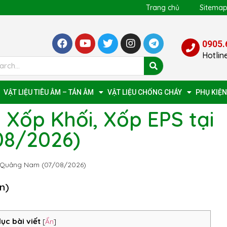
Trang chủ
Sitema
0905.
Hotlin
VẬT LIỆU TIÊU ÂM – TÁN ÂM
VẬT LIỆU CHỐNG CHÁY
PHỤ KIỆN
 Xốp Khối, Xốp EPS tại
8/2026)
ại Quảng Nam (07/08/2026)
n)
lục bài viết
[
Ẩn
]