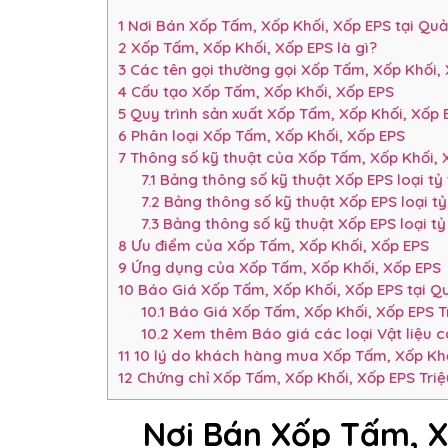
1
Nơi Bán Xốp Tấm, Xốp Khối, Xốp EPS tại Q
2
Xốp Tấm, Xốp Khối, Xốp EPS là gì?
3
Các tên gọi thường gọi Xốp Tấm, Xốp Khối,
4
Cấu tạo Xốp Tấm, Xốp Khối, Xốp EPS
5
Quy trình sản xuất Xốp Tấm, Xốp Khối, Xốp 
6
Phân loại Xốp Tấm, Xốp Khối, Xốp EPS
7
Thông số kỹ thuật của Xốp Tấm, Xốp Khối, 
7.1
Bảng thông số kỹ thuật Xốp EPS loại tỷ
7.2
Bảng thông số kỹ thuật Xốp EPS loại t
7.3
Bảng thông số kỹ thuật Xốp EPS loại t
8
Ưu điểm của Xốp Tấm, Xốp Khối, Xốp EPS
9
Ứng dụng của Xốp Tấm, Xốp Khối, Xốp EPS
10
Báo Giá Xốp Tấm, Xốp Khối, Xốp EPS tại
10.1
Báo Giá Xốp Tấm, Xốp Khối, Xốp EPS 
10.2
Xem thêm Báo giá các loại Vật liệu 
11
10 lý do khách hàng mua Xốp Tấm, Xốp Khố
12
Chứng chỉ Xốp Tấm, Xốp Khối, Xốp EPS Tri
Nơi Bán Xốp Tấm, X