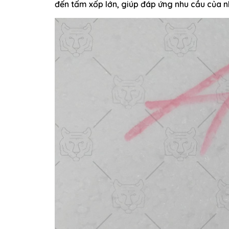
đến tấm xốp lớn, giúp đáp ứng nhu cầu của n