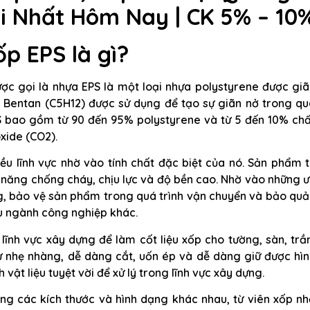
 Nhất Hôm Nay | CK 5% – 10
ốp EPS
là gì?
ợc gọi là nhựa EPS là một loại nhựa polystyrene được giã
í Bentan (C5H12) được sử dụng để tạo sự giãn nở trong q
PS bao gồm từ 90 đến 95% polystyrene và từ 5 đến 10% ch
xide (CO2).
ều lĩnh vực nhờ vào tính chất đặc biệt của nó. Sản phẩm 
ả năng chống cháy, chịu lực và độ bền cao. Nhờ vào những 
g, bảo vệ sản phẩm trong quá trình vận chuyển và bảo quả
ều ngành công nghiệp khác.
ĩnh vực xây dựng để làm cốt liệu xốp cho tường, sàn, trầ
ự nhẹ nhàng, dễ dàng cắt, uốn ép và dễ dàng giữ được hìn
vật liệu tuyệt vời để xử lý trong lĩnh vực xây dựng.
ong các kích thước và hình dạng khác nhau, từ viên xốp n