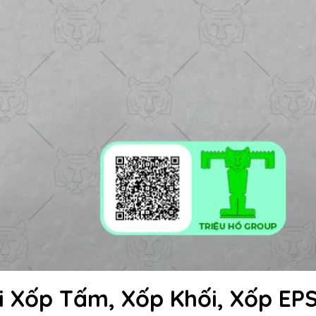
i Xốp Tấm, Xốp Khối, Xốp EP