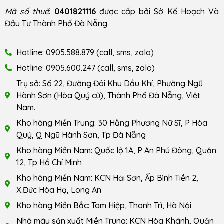
Mã số thuế
:
0401821116
được cấp bởi Sở Kế Hoạch Và
Đầu Tư Thành Phố Đà Nẵng
Hotline: 0905.588.879 (call, sms, zalo)
Hotline: 0905.600.247 (call, sms, zalo)
Trụ sở: Số 22, Đường Đôi Khu Dầu Khí, Phường Ngũ
Hành Sơn (Hòa Quý cũ), Thành Phố Đà Nẵng, Việt
Nam.
Kho hàng Miền Trung: 30 Hằng Phương Nữ Sĩ, P Hòa
Quý, Q Ngũ Hành Sơn, Tp Đà Nẵng
Kho hàng Miền Nam: Quốc lộ 1A, P An Phú Đông, Quận
12, Tp Hồ Chí Minh
Kho hàng Miền Nam: KCN Hải Sơn, Ấp Bình Tiền 2,
X.Đức Hòa Hạ, Long An
Kho hàng Miền Bắc: Tam Hiệp, Thanh Trì, Hà Nội
Nhà máy sản xuất Miền Trung: KCN Hòa Khánh, Quận