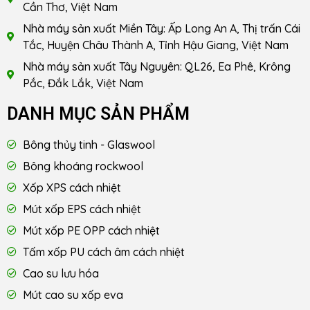
Cần Thơ, Việt Nam
Nhà máy sản xuất Miền Tây: Ấp Long An A, Thị trấn Cái
Tắc, Huyện Châu Thành A, Tỉnh Hậu Giang, Việt Nam
Nhà máy sản xuất Tây Nguyên: QL26, Ea Phê, Krông
Pắc, Đắk Lắk, Việt Nam
DANH MỤC SẢN PHẨM
Bông thủy tinh - Glaswool
Bông khoáng rockwool
Xốp XPS cách nhiệt
Mút xốp EPS cách nhiệt
Mút xốp PE OPP cách nhiệt
Tấm xốp PU cách âm cách nhiệt
Cao su lưu hóa
Mút cao su xốp eva