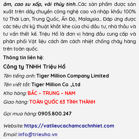
âm, cao su xốp, vải thủy tinh
..
.Các sản phẩm được sản
xuất trên dây chuyền công nghệ cao và nhập khẩu 100%
từ Thái Lan, Trung Quốc, Ấn Độ, Malaysia… Đáp ứng được
các tiêu chí kỹ thuật khắt khe của chủ đầu tư, nhà thầu và
tư vấn thết kế. Triệu Hổ là đơn vị hàng đầu cung cấp và
phân phối Vật liệu cách âm cách nhiệt chống cháy hàng
trên toàn quốc.
Thông tin liên hệ:
Công ty TNHH Triệu Hổ
Tên tiếng anh:
Tiger Million Company Limited
Tên viết tắt:
Tiger Million Co .,Ltd
Kho hàng:
BẮC – TRUNG – NAM
Giao hàng:
TOÀN QUỐC 63 TỈNH THÀNH
Gọi mua hàng:
0905.800.247
Website:
https://vatlieucachamcachnhiet.com
Email:
info@trieuho.vn