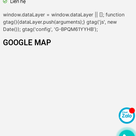
Liên hệ
window.dataLayer = window.dataLayer || []; function
gtag(){dataLayer.push(arguments);} gtag('js', new
Date()); gtag('config', 'G-BPQM61YYHB');
GOOGLE MAP