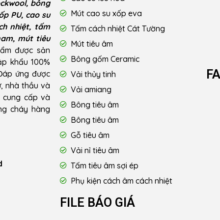
ckwool, bông
Mút cao su xốp eva
ốp PU, cao su
ch nhiệt, tấm
Tấm cách nhiệt Cát Tường
nam, mút tiêu
Mút tiêu âm
hẩm được sản
Bông gốm Ceramic
hập khẩu 100%
F
 Đáp ứng được
Vải thủy tinh
ư, nhà thầu và
Vải amiang
u cung cấp và
Bông tiêu âm
ống cháy hàng
Bông tiêu âm
Gỗ tiêu âm
Vải nỉ tiêu âm
d
Tấm tiêu âm sợi ép
Phụ kiện cách âm cách nhiệt
FILE BÁO GIÁ