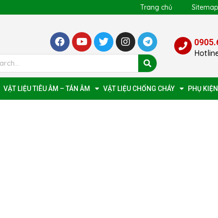
Trang chủ
Sitema
0905.
Hotlin
VẬT LIỆU TIÊU ÂM – TÁN ÂM
VẬT LIỆU CHỐNG CHÁY
PHỤ KIỆN