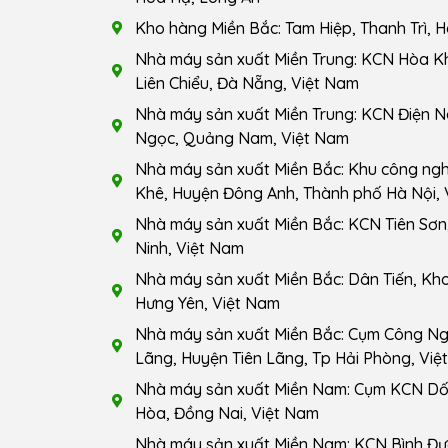
Kho hàng Miền Bắc: Tam Hiệp, Thanh Trì, H
Nhà máy sản xuất Miền Trung: KCN Hòa K
Liên Chiểu, Đà Nẵng, Việt Nam
Nhà máy sản xuất Miền Trung: KCN Điện N
Ngọc, Quảng Nam, Việt Nam
Nhà máy sản xuất Miền Bắc: Khu công ng
Khê, Huyện Đông Anh, Thành phố Hà Nội, 
Nhà máy sản xuất Miền Bắc: KCN Tiên Sơn,
Ninh, Việt Nam
Nhà máy sản xuất Miền Bắc: Dân Tiến, Kho
Hưng Yên, Việt Nam
Nhà máy sản xuất Miền Bắc: Cụm Công Ngh
Lãng, Huyện Tiên Lãng, Tp Hải Phòng, Việ
Nhà máy sản xuất Miền Nam: Cụm KCN Dốc
Hòa, Đồng Nai, Việt Nam
Nhà máy sản xuất Miền Nam: KCN Bình Đ