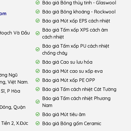
Báo giá Bông thủy tinh - Glaswool
Báo giá Bông khoáng - Rockwool
com
Báo giá Mút xốp EPS cách nhiệt
Báo giá Tấm xốp XPS cách âm
Hoạch Và Đầu
cách nhiệt
Báo giá Tấm xốp PU cách nhiệt
chống cháy
Báo giá Cao su lưu hóa
Báo giá Mút cao su xốp eva
ường Ngũ
Báo giá Mút xốp PE OPP
ng, Việt Nam.
Báo giá Tấm cách nhiệt Cát Tường
Sĩ, P Hòa
Báo giá Tấm cách nhiệt Phương
Nam
 Đông, Quận
Báo giá Mút tiêu âm
Tiền 2, X.Đức
Báo giá Bông gốm Ceramic