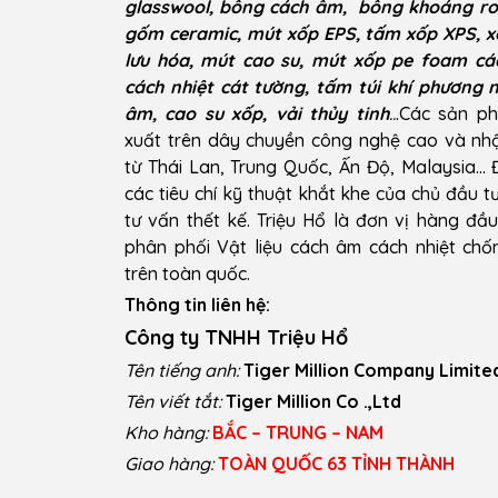
glasswool, bông cách âm, bông khoáng ro
gốm ceramic, mút xốp EPS, tấm xốp XPS, x
lưu hóa, mút cao su, mút xốp pe foam cá
cách nhiệt cát tường, tấm túi khí phương 
âm, cao su xốp, vải thủy tinh
..
.Các sản p
xuất trên dây chuyền công nghệ cao và n
từ Thái Lan, Trung Quốc, Ấn Độ, Malaysia…
các tiêu chí kỹ thuật khắt khe của chủ đầu t
tư vấn thết kế. Triệu Hổ là đơn vị hàng đầ
phân phối Vật liệu cách âm cách nhiệt ch
trên toàn quốc.
Thông tin liên hệ:
Công ty TNHH Triệu Hổ
Tên tiếng anh:
Tiger Million Company Limite
Tên viết tắt:
Tiger Million Co .,Ltd
Kho hàng:
BẮC – TRUNG – NAM
Giao hàng:
TOÀN QUỐC 63 TỈNH THÀNH