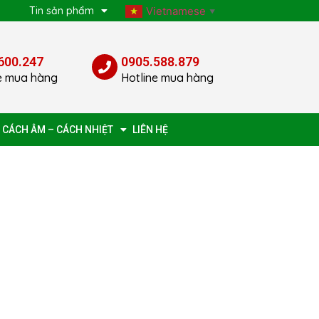
p
Tin sản phẩm
Vietnamese
▼
600.247
0905.588.879
e mua hàng
Hotline mua hàng
 CÁCH ÂM – CÁCH NHIỆT
LIÊN HỆ