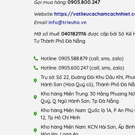
Gọi mua hàng:
0905.800.247
Website:
https://vatlieucachamcachnhiet.
Email:
info@trieuho.vn
Mã số thuế
:
0401821116
được cấp bởi Sở Kế 
Tư Thành Phố Đà Nẵng
Hotline: 0905.588.879 (call, sms, zalo)
Hotline: 0905.600.247 (call, sms, zalo)
Trụ sở: Số 22, Đường Đôi Khu Dầu Khí, Ph
Hành Sơn (Hòa Quý cũ), Thành Phố Đà Nẵ
Kho hàng Miền Trung: 30 Hằng Phương Nữ 
Quý, Q Ngũ Hành Sơn, Tp Đà Nẵng
Kho hàng Miền Nam: Quốc lộ 1A, P An Phú
12, Tp Hồ Chí Minh
Kho hàng Miền Nam: KCN Hải Sơn, Ấp Bình 
Hòa Hạ, Long An