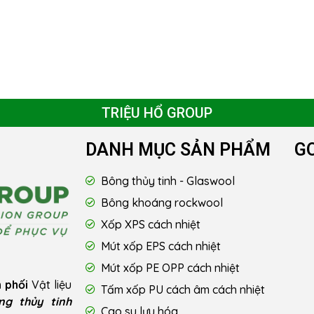
TRIỆU HỔ GROUP
DANH MỤC SẢN PHẨM
G
Bông thủy tinh - Glaswool
Bông khoáng rockwool
Xốp XPS cách nhiệt
Mút xốp EPS cách nhiệt
Mút xốp PE OPP cách nhiệt
 phối
Vật liệu
Tấm xốp PU cách âm cách nhiệt
ng thủy tinh
Cao su lưu hóa