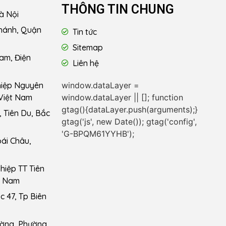
THÔNG TIN CHUNG
à Nội
hánh, Quận
Tin tức
Sitemap
am, Điện
Liên hệ
window.dataLayer =
hiệp Nguyên
window.dataLayer || []; function
Việt Nam
gtag(){dataLayer.push(arguments);}
 Tiên Du, Bắc
gtag('js', new Date()); gtag('config',
'G-BPQM61YYHB');
ái Châu,
iệp TT Tiên
t Nam
 47, Tp Biên
ường, Phường