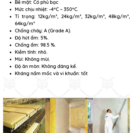
Bề mặt: Có phủ bạc
Mức chịu nhiệt: -4ºC – 350ºC.
Tỉ trọng: 12kg/m³, 24kg/m³, 32kg/m³, 48kg/m³,
64kg/m³
Chống cháy: A (Grade A).
Độ hút ẩm: 5%.
Chống ẩm: 98.5 %.
Kiềm tính: nhỏ.
Mùi: Không mùi.
Độ ăn mòn: Không đáng kể.
Kháng nấm mốc và vi khuẩn: tốt