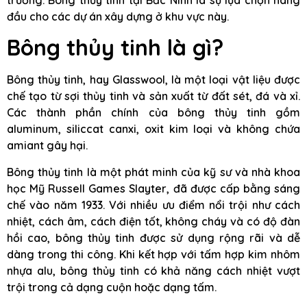
đầu cho các dự án xây dựng ở khu vực này.
Bông thủy tinh là gì?
Bông thủy tinh, hay Glasswool, là một loại vật liệu được
chế tạo từ sợi thủy tinh và sản xuất từ đất sét, đá và xỉ.
Các thành phần chính của bông thủy tinh gồm
aluminum, siliccat canxi, oxit kim loại và không chứa
amiant gây hại.
Bông thủy tinh là một phát minh của kỹ sư và nhà khoa
học Mỹ Russell Games Slayter, đã được cấp bằng sáng
chế vào năm 1933. Với nhiều ưu điểm nổi trội như cách
nhiệt, cách âm, cách điện tốt, không cháy và có độ đàn
hồi cao, bông thủy tinh được sử dụng rộng rãi và dễ
dàng trong thi công. Khi kết hợp với tấm hợp kim nhôm
nhựa alu, bông thủy tinh có khả năng cách nhiệt vượt
trội trong cả dạng cuộn hoặc dạng tấm.