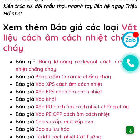
kiến trúc sư, đội thầu thợ…nhanh tay liên hệ ngay Triệu
Hổ nhé!
Xem thêm Báo giá các loại
Vật
liệu cách âm cách nhiệt chống
cháy
Báo giá
Bông khoáng rockwool cách âm cách
nhiệt chống cháy
Báo giá
Bông gốm Ceramic chống cháy
Báo giá
Xốp XPS cách âm cách nhiệt
Báo giá
Xốp EPS cách âm cách nhiệt
Báo giá
Xốp khối
Báo giá
Xốp PU cách âm cách nhiệt chống cháy
Báo giá
Xốp PE OPP cách âm cách nhiệt
Báo giá
Cao su xốp, mút xốp eva
Báo giá
Cao su lưu hóa
↓
Báo giá
Túi khí cách nhiệt Cát Tường