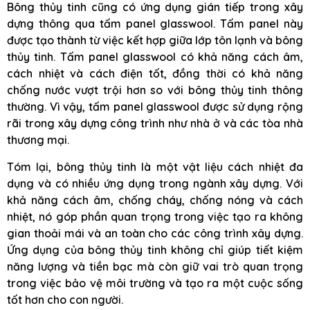
Bông thủy tinh cũng có ứng dụng gián tiếp trong xây
dựng thông qua tấm panel glasswool. Tấm panel này
được tạo thành từ việc kết hợp giữa lớp tôn lạnh và bông
thủy tinh. Tấm panel glasswool có khả năng cách âm,
cách nhiệt và cách điện tốt, đồng thời có khả năng
chống nước vượt trội hơn so với bông thủy tinh thông
thường. Vì vậy, tấm panel glasswool được sử dụng rộng
rãi trong xây dựng công trình như nhà ở và các tòa nhà
thương mại.
Tóm lại, bông thủy tinh là một vật liệu cách nhiệt đa
dụng và có nhiều ứng dụng trong ngành xây dựng. Với
khả năng cách âm, chống cháy, chống nóng và cách
nhiệt, nó góp phần quan trọng trong việc tạo ra không
gian thoải mái và an toàn cho các công trình xây dựng.
Ứng dụng của bông thủy tinh không chỉ giúp tiết kiệm
năng lượng và tiền bạc mà còn giữ vai trò quan trọng
trong việc bảo vệ môi trường và tạo ra một cuộc sống
tốt hơn cho con người.