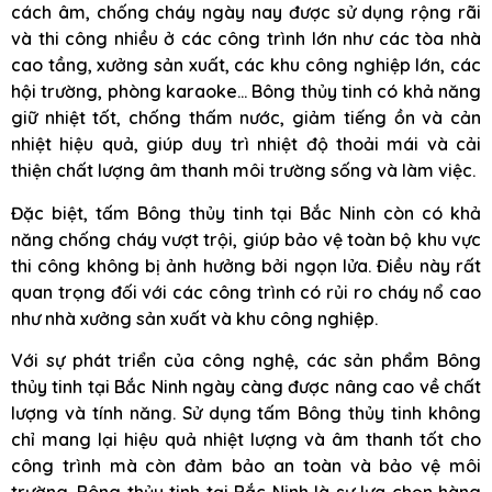
cách âm, chống cháy ngày nay được sử dụng rộng rãi
và thi công nhiều ở các công trình lớn như các tòa nhà
cao tầng, xưởng sản xuất, các khu công nghiệp lớn, các
hội trường, phòng karaoke… Bông thủy tinh có khả năng
giữ nhiệt tốt, chống thấm nước, giảm tiếng ồn và cản
nhiệt hiệu quả, giúp duy trì nhiệt độ thoải mái và cải
thiện chất lượng âm thanh môi trường sống và làm việc.
Đặc biệt, tấm Bông thủy tinh tại Bắc Ninh còn có khả
năng chống cháy vượt trội, giúp bảo vệ toàn bộ khu vực
thi công không bị ảnh hưởng bởi ngọn lửa. Điều này rất
quan trọng đối với các công trình có rủi ro cháy nổ cao
như nhà xưởng sản xuất và khu công nghiệp.
Với sự phát triển của công nghệ, các sản phẩm Bông
thủy tinh tại Bắc Ninh ngày càng được nâng cao về chất
lượng và tính năng. Sử dụng tấm Bông thủy tinh không
chỉ mang lại hiệu quả nhiệt lượng và âm thanh tốt cho
công trình mà còn đảm bảo an toàn và bảo vệ môi
trường. Bông thủy tinh tại Bắc Ninh là sự lựa chọn hàng