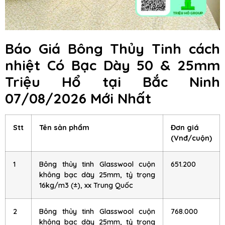
Báo Giá Bông Thủy Tinh cách
nhiệt Có Bạc Dày 50 & 25mm
Triệu Hổ
tại Bắc Ninh
07/08/2026 Mới Nhất
Stt
Tên sản phẩm
Đơn giá
(Vnđ/cuộn)
1
Bông thủy tinh Glasswool cuộn
651.200
không bạc dày 25mm, tỷ trọng
16kg/m3 (±), xx Trung Quốc
2
Bông thủy tinh Glasswool cuộn
768.000
không bạc dày 25mm, tỷ trọng