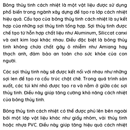
Bông thủy tinh cách nhiệt là một vật liệu được sử dụng
phổ biến trong ngành xây dựng để tạo ra lớp cách nhiệt
hiệu quả. Cấu tạo của bông thủy tinh cách nhiệt là sự kết
hợp của những sợi thủy tinh tổng hợp. Sợi thủy tinh được
chế tạo từ hỗn hợp chất liệu như Aluminum, Siliccat canxi
và oxit kim loại khác nhau. Điều đặc biệt là bông thủy
tinh không chứa chất gây ô nhiễm như Amiang hay
thạch anh, đảm bảo an toàn cho sức khỏe của con
người.
Các sợi thủy tinh này sẽ được kết nối với nhau như những
sợi len để tạo ra cấu trúc chặt chẽ. Trong quá trình sản
xuất, các túi khí nhỏ được tạo ra và nằm ở giữa các sợi
thủy tinh. Điều này giúp tăng cường khả năng cách nhiệt
của bông thủy tinh.
Bông thủy tinh cách nhiệt có thể được phủ lên bên ngoài
bởi một lớp vật liệu khác như giấy nhôm, vải thủy tinh
hoặc nhựa PVC. Điều này giúp tăng hiệu quả cách nhiệt