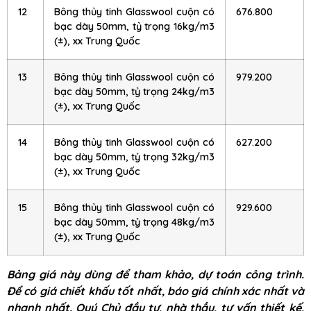
12
Bông thủy tinh Glasswool cuộn có
676.800
bạc dày 50mm, tỷ trọng 16kg/m3
(±), xx Trung Quốc
13
Bông thủy tinh Glasswool cuộn có
979.200
bạc dày 50mm, tỷ trọng 24kg/m3
(±), xx Trung Quốc
14
Bông thủy tinh Glasswool cuộn có
627.200
bạc dày 50mm, tỷ trọng 32kg/m3
(±), xx Trung Quốc
15
Bông thủy tinh Glasswool cuộn có
929.600
bạc dày 50mm, tỷ trọng 48kg/m3
(±), xx Trung Quốc
Bảng giá này dùng để tham khảo, dự toán công trình.
Để có giá chiết khấu tốt nhất, báo giá chính xác nhất và
nhanh nhất. Quý Chủ đầu tư, nhà thầu, tư vấn thiết kế,