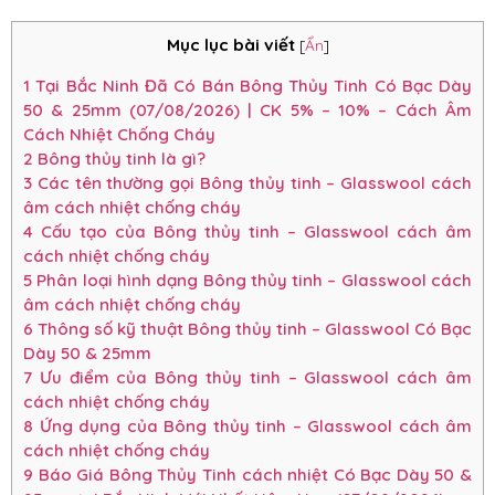
Mục lục bài viết
[
Ẩn
]
1
Tại Bắc Ninh Đã Có Bán Bông Thủy Tinh Có Bạc Dày
50 & 25mm (07/08/2026) | CK 5% – 10% – Cách Âm
Cách Nhiệt Chống Cháy
2
Bông thủy tinh là gì?
3
Các tên thường gọi Bông thủy tinh – Glasswool cách
âm cách nhiệt chống cháy
4
Cấu tạo của Bông thủy tinh – Glasswool cách âm
cách nhiệt chống cháy
5
Phân loại hình dạng Bông thủy tinh – Glasswool cách
âm cách nhiệt chống cháy
6
Thông số kỹ thuật Bông thủy tinh – Glasswool Có Bạc
Dày 50 & 25mm
7
Ưu điểm của Bông thủy tinh – Glasswool cách âm
cách nhiệt chống cháy
8
Ứng dụng của Bông thủy tinh – Glasswool cách âm
cách nhiệt chống cháy
9
Báo Giá Bông Thủy Tinh cách nhiệt Có Bạc Dày 50 &