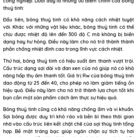
công nghiệp. Dưới đây là những ưu điểm chính của bông
thuỷ tinh:
Đầu tiên, bông thuỷ tinh có khả năng cách nhiệt tuyệt
vời. Khác với những vật liệu khác, bông thuỷ tinh có thể
chịu được nhiệt độ lên đến 300 độ C mà không bị biến
dạng hay hư hỏng. Điều này làm cho nó trở thành thành
phần chống nhiệt đỉnh cao trong lĩnh vực cách nhiệt.
Thứ hai, bông thuỷ tinh có hiệu suất âm thanh vượt trội.
Cấu trúc dạng sợi dài và đan xen của nó giúp nó có khả
năng hấp thụ âm thanh tốt. Giá trị Rw của bông thuỷ tinh
dao động từ 25 đến 40, cho phép nó làm giảm tiếng ồn
hiệu quả. Điều này làm cho nó trở thành lựa chọn tốt khi
bạn cần một sản phẩm cách âm thực sự hiệu quả.
Bông thuỷ tinh cũng có khả năng chống ẩm và vi khuẩn.
Sợi bông được duy trì khô ráo và bền bỉ theo thời gian
nhờ vào cấu trúc liên kết chặt chẽ của sợi thủy tinh tổng
hợp. Bề mặt tráng bạc giúp ngăn chặn sự tích tụ hơi