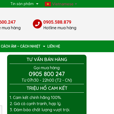
p
Tin sản phẩm
Vietnamese
▼
600.247
0905.588.879
e mua hàng
Hotline mua hàng
 CÁCH ÂM – CÁCH NHIỆT
LIÊN HỆ
TƯ VẤN BÁN HÀNG
Gọi mua hàng:
0905 800 247
Từ 07h30 - 22h00 (T2 - CN)
TRIỆU HỔ CAM KẾT
1. Cam kết chính hãng 100%.
2. Giá cả cạnh tranh, hợp lý.
3. Đảm bảo chất lượng vượt trội.