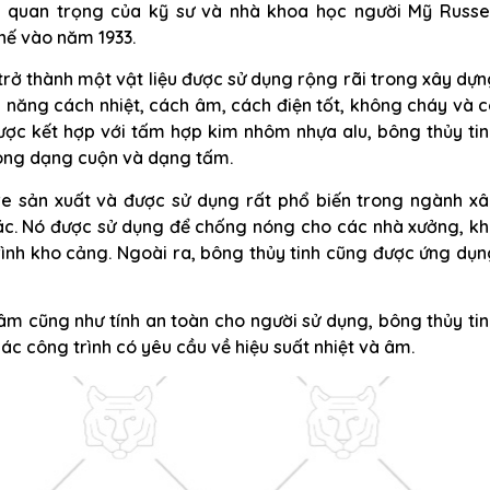
 quan trọng của kỹ sư và nhà khoa học người Mỹ Russel
hế vào năm 1933.
ã trở thành một vật liệu được sử dụng rộng rãi trong xây dự
 năng cách nhiệt, cách âm, cách điện tốt, không cháy và 
ược kết hợp với tấm hợp kim nhôm nhựa alu, bông thủy ti
rong dạng cuộn và dạng tấm.
e sản xuất và được sử dụng rất phổ biến trong ngành xâ
c. Nó được sử dụng để chống nóng cho các nhà xưởng, kh
rình kho cảng. Ngoài ra, bông thủy tinh cũng được ứng dụ
 âm cũng như tính an toàn cho người sử dụng, bông thủy ti
các công trình có yêu cầu về hiệu suất nhiệt và âm.