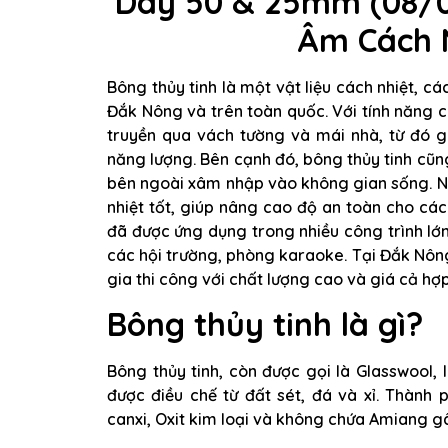
Dày 50 & 25mm (08/08
Âm Cách 
Bông thủy tinh là một vật liệu cách nhiệt, c
Đắk Nông và trên toàn quốc. Với tính năng c
truyền qua vách tường và mái nhà, từ đó g
năng lượng. Bên cạnh đó, bông thủy tinh cũn
bên ngoài xâm nhập vào không gian sống. Ng
nhiệt tốt, giúp nâng cao độ an toàn cho các
đã được ứng dụng trong nhiều công trình lớ
các hội trường, phòng karaoke. Tại Đắk Nôn
gia thi công với chất lượng cao và giá cả hợp
Bông thủy tinh là gì?
Bông thủy tinh, còn được gọi là Glasswool, l
được điều chế từ đất sét, đá và xỉ. Thành
canxi, Oxit kim loại và không chứa Amiang gâ