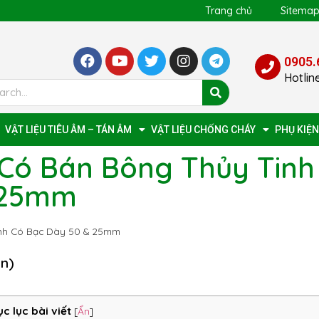
Trang chủ
Sitema
0905.
Hotlin
VẬT LIỆU TIÊU ÂM – TÁN ÂM
VẬT LIỆU CHỐNG CHÁY
PHỤ KIỆN
Có Bán Bông Thủy Tinh
 25mm
nh Có Bạc Dày 50 & 25mm
ọn)
c lục bài viết
[
Ẩn
]