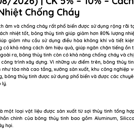
/2026) | CK 5% – 10% – Các
Nhiệt Chống Cháy
ách âm và chống cháy rất phổ biến được sử dụng rộng rãi t
ách nhiệt tốt, bông thủy tinh giúp giảm hơn 80% lượng nhi
iúp giảm nhu cầu sử dụng điều hòa không khí và tiết kiệ
g có khả năng cách âm hiệu quả, giúp ngăn chặn tiếng ồn 
oài ra, bông thủy tinh còn có khả năng chống cháy và ch
 công trình xây dựng. Vì những ưu điểm trên, bông thủy ti
n như tòa nhà cao tầng, xưởng sản xuất, khu công nghiệp 
g, bông thủy tinh được sử dụng phổ biến và được các chuy
 lý.
à một loại vật liệu được sản xuất từ sợi thủy tinh tổng hợ
 phần chính của bông thủy tinh bao gồm Aluminum, Silicca
y hại.