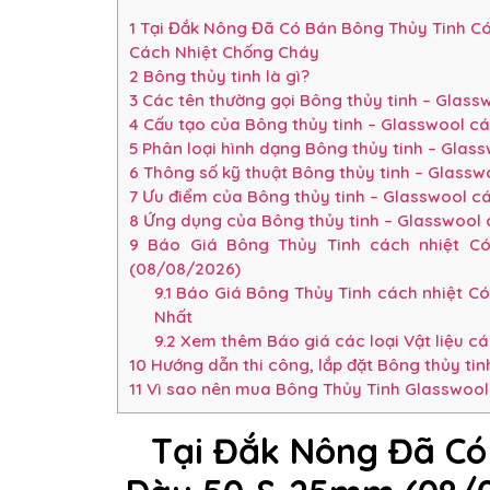
1
Tại Đắk Nông Đã Có Bán Bông Thủy Tinh Có
Cách Nhiệt Chống Cháy
2
Bông thủy tinh là gì?
3
Các tên thường gọi Bông thủy tinh – Glas
4
Cấu tạo của Bông thủy tinh – Glasswool c
5
Phân loại hình dạng Bông thủy tinh – Glas
6
Thông số kỹ thuật Bông thủy tinh – Glass
7
Ưu điểm của Bông thủy tinh – Glasswool c
8
Ứng dụng của Bông thủy tinh – Glasswool
9
Báo Giá Bông Thủy Tinh cách nhiệt C
(08/08/2026)
9.1
Báo Giá Bông Thủy Tinh cách nhiệt C
Nhất
9.2
Xem thêm Báo giá các loại Vật liệu c
10
Hướng dẫn thi công, lắp đặt Bông thủy tin
11
Vì sao nên mua Bông Thủy Tinh Glasswool 
Tại Đắk Nông Đã Có