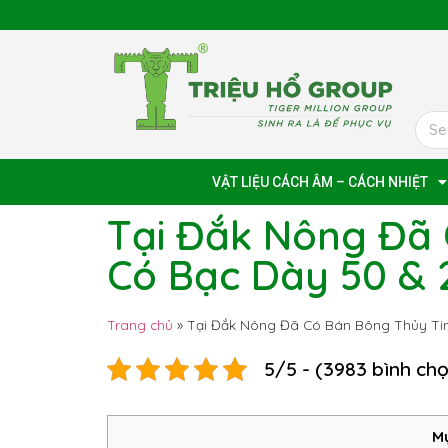
VẬT LIỆU CÁCH ÂM – CÁCH NHIỆT
Tại Đắk Nông Đã 
Có Bạc Dày 50 &
Trang chủ
»
Tại Đắk Nông Đã Có Bán Bông Thủy Ti
5/5 - (3983 bình ch
Mụ