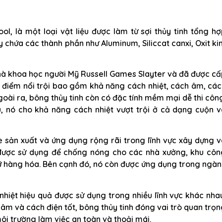
ol, là một loại vật liệu được làm từ sợi thủy tinh tổng h
này chứa các thành phần như Aluminum, Siliccat canxi, Oxit k
nhà khoa học người Mỹ Russell Games Slayter và đã được c
 điểm nổi trội bao gồm khả năng cách nhiệt, cách âm, cá
goài ra, bông thủy tinh còn có đặc tính mềm mại dễ thi côn
, nó cho khả năng cách nhiệt vượt trội ở cả dạng cuộn v
e sản xuất và ứng dụng rộng rãi trong lĩnh vực xây dựng 
được sử dụng để chống nóng cho các nhà xưởng, khu côn
trữ hàng hóa. Bên cạnh đó, nó còn được ứng dụng trong ngà
 nhiệt hiệu quả được sử dụng trong nhiều lĩnh vực khác nha
h âm và cách điện tốt, bông thủy tinh đóng vai trò quan trọ
ôi trường làm việc an toàn và thoải mái.