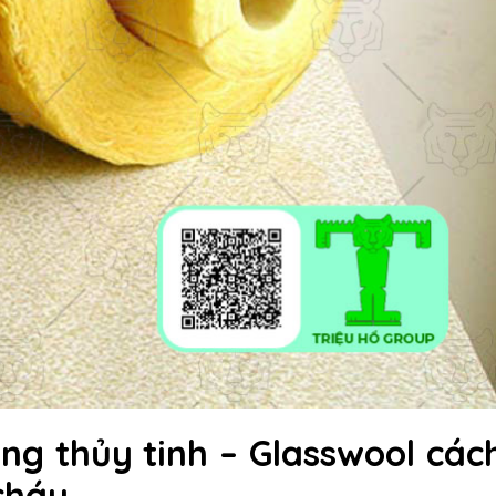
ng thủy tinh – Glasswool các
cháy