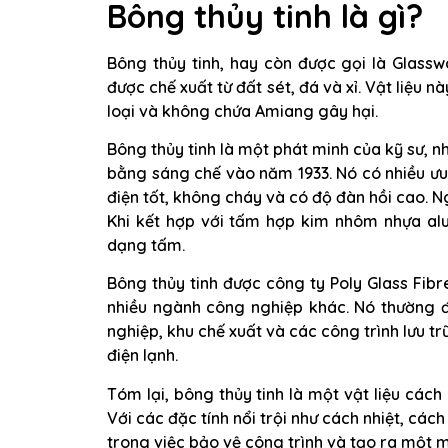
Bông thủy tinh là gì?
Bông thủy tinh, hay còn được gọi là Glasswo
được chế xuất từ đất sét, đá và xỉ. Vật liệu 
loại và không chứa Amiang gây hại.
Bông thủy tinh là một phát minh của kỹ sư, 
bằng sáng chế vào năm 1933. Nó có nhiều ưu
điện tốt, không cháy và có độ đàn hồi cao. N
Khi kết hợp với tấm hợp kim nhôm nhựa alu
dạng tấm.
Bông thủy tinh được công ty Poly Glass Fibr
nhiều ngành công nghiệp khác. Nó thường 
nghiệp, khu chế xuất và các công trình lưu 
điện lạnh.
Tóm lại, bông thủy tinh là một vật liệu cách
Với các đặc tính nổi trội như cách nhiệt, các
trong việc bảo vệ công trình và tạo ra một m