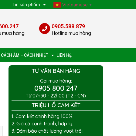
p
Tin sản phẩm
Vietnamese
▼
600.247
0905.588.879
e mua hàng
Hotline mua hàng
 CÁCH ÂM – CÁCH NHIỆT
LIÊN HỆ
TƯ VẤN BÁN HÀNG
Gọi mua hàng:
0905 800 247
Từ 07h30 - 22h00 (T2 - CN)
TRIỆU HỔ CAM KẾT
1. Cam kết chính hãng 100%.
2. Giá cả cạnh tranh, hợp lý.
3. Đảm bảo chất lượng vượt trội.