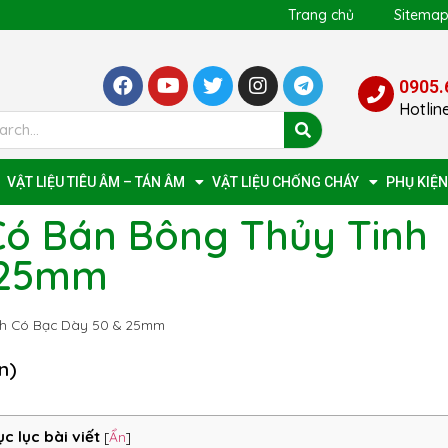
Trang chủ
Sitema
0905.
Hotlin
VẬT LIỆU TIÊU ÂM – TÁN ÂM
VẬT LIỆU CHỐNG CHÁY
PHỤ KIỆN
Có Bán Bông Thủy Tinh
 25mm
nh Có Bạc Dày 50 & 25mm
n)
c lục bài viết
[
Ẩn
]