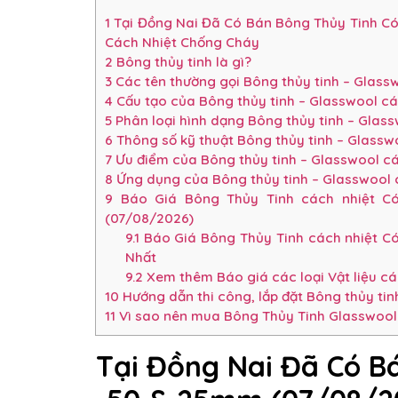
1
Tại Đồng Nai Đã Có Bán Bông Thủy Tinh Có
Cách Nhiệt Chống Cháy
2
Bông thủy tinh là gì?
3
Các tên thường gọi Bông thủy tinh – Glas
4
Cấu tạo của Bông thủy tinh – Glasswool c
5
Phân loại hình dạng Bông thủy tinh – Glas
6
Thông số kỹ thuật Bông thủy tinh – Glass
7
Ưu điểm của Bông thủy tinh – Glasswool c
8
Ứng dụng của Bông thủy tinh – Glasswool
9
Báo Giá Bông Thủy Tinh cách nhiệt C
(07/08/2026)
9.1
Báo Giá Bông Thủy Tinh cách nhiệt C
Nhất
9.2
Xem thêm Báo giá các loại Vật liệu c
10
Hướng dẫn thi công, lắp đặt Bông thủy tin
11
Vì sao nên mua Bông Thủy Tinh Glasswool 
Tại Đồng Nai Đã Có B