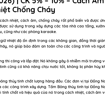
26) | CK 5% – 10% – Cách Âm
iệt Chống Cháy
u cách nhiệt, cách âm, chống cháy rất phổ biến và được ứ
ó được sử dụng trong xây dựng các tòa nhà cao tầng, xưởn
đấu, cũng như các phòng karaoke.
 giữ nhiệt độ ổn định trong các không gian, đồng thời gi
cháy, nó giúp bảo đảm an toàn cho các công trình và ngư
àng thi công và lắp đặt. Nó không gây ô nhiễm môi trường 
tinh cũng có khả năng chịu nước tốt, không bị phân hủy k
ông thủy tinh chất lượng hàng đầu. Các đơn vị tại Đồng N
 các công trình xây dựng. Tấm Bông thủy tinh tại Đồng Na
 tính chất và hiệu quả của nó trong cách nhiệt, cách âm 