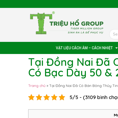
VẬT LIỆU CÁCH ÂM – CÁCH NHIỆT
Tại Đồng Nai Đã 
Có Bạc Dày 50 &
Trang chủ
»
Tại Đồng Nai Đã Có Bán Bông Thủy Ti
5/5 - (3109 bình chọ
Mụ