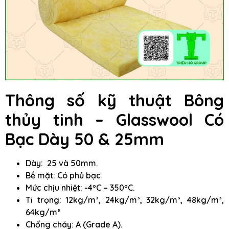
Thông số kỹ thuật Bông
thủy tinh – Glasswool Có
Bạc Dày 50 & 25mm
Dày: 25 và 50mm.
Bề mặt: Có phủ bạc
Mức chịu nhiệt: -4ºC – 350ºC.
Tỉ trọng: 12kg/m³, 24kg/m³, 32kg/m³, 48kg/m³,
64kg/m³
Chống cháy: A (Grade A).