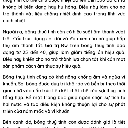
thuỷ tinh có thể chịu được nhiệt độ lên đến 300 độ C mà
không bị biến dạng hay hư hỏng. Điều này làm cho nó
trở thành vật liệu chống nhiệt đỉnh cao trong lĩnh vực
cách nhiệt.
Ngoài ra, bông thuỷ tinh còn có hiệu suất âm thanh vượt
trội. Cấu trúc dạng sợi dài và đan xen của nó giúp hấp
thụ âm thanh tốt. Giá trị Rw trên bông thuỷ tinh dao
động từ 25 đến 40, giúp làm giảm tiếng ồn hiệu quả.
Điều này khiến cho nó trở thành lựa chọn tốt khi cần một
sản phẩm cách âm thực sự hiệu quả.
Bông thuỷ tinh cũng có khả năng chống ẩm và ngừa vi
khuẩn. Sợi bông được duy trì khô ráo và bền bỉ theo thời
gian nhờ vào cấu trúc liên kết chặt chẽ của sợi thủy tinh
tổng hợp. Bề mặt tráng bạc giúp ngăn chặn sự tích tụ
hơi nước và tạo điều kiện không thuận lợi cho sự phát
triển của nấm mốc và vi khuẩn.
Bên cạnh đó, bông thuỷ tinh còn được đánh giá là tiết