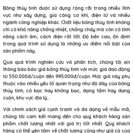
Bông thủy tinh được sử dụng rộng rãi trong nhiều lĩnh
vực như xây dựng, gia công cơ khí, điện tử và nhiều
ngành công nghiệp khác. Chất liệu bông thủy tinh không
chỉ có khả năng chống nhiệt, chống cháy mà còn có tính
năng cách âm, cách điện rất tốt. Độ bền cao, ổn định
trong quá trình sử dụng là những ưu điểm nổi bật của
sản phẩm này.
Qua quá trình nghiên cứu và phân tích, chúng tôi xin
thông báo báo giá bông thủy tinh với mức giá dao động
từ 550.000đ/cuộn đến 995.000đ/cuộn. Mức giá này phụ
thuộc vào nhiều yếu tố quan trọng như độ dày của bông
thủy tinh, có bạc hay không bạc, dạng tấm hay dạng
cuộn, khu vực địa lý…
Với chính sách giá cạnh tranh và đa dạng về mẫu mã,
chúng tôi cam kết mang đến cho quý khách hàng sản
phẩm chất lượng nhất với giá trị tốt nhất. Quý khách
hàng có thể yên tâm về chất lượng cũng như giá cả của