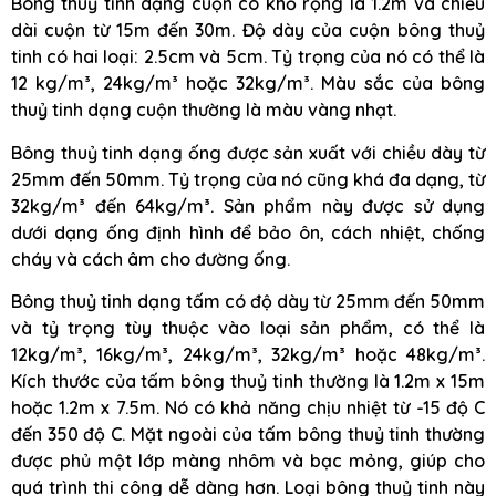
Bông thuỷ tinh dạng cuộn có khổ rộng là 1.2m và chiều
dài cuộn từ 15m đến 30m. Độ dày của cuộn bông thuỷ
tinh có hai loại: 2.5cm và 5cm. Tỷ trọng của nó có thể là
12 kg/m³, 24kg/m³ hoặc 32kg/m³. Màu sắc của bông
thuỷ tinh dạng cuộn thường là màu vàng nhạt.
Bông thuỷ tinh dạng ống được sản xuất với chiều dày từ
25mm đến 50mm. Tỷ trọng của nó cũng khá đa dạng, từ
32kg/m³ đến 64kg/m³. Sản phẩm này được sử dụng
dưới dạng ống định hình để bảo ôn, cách nhiệt, chống
cháy và cách âm cho đường ống.
Bông thuỷ tinh dạng tấm có độ dày từ 25mm đến 50mm
và tỷ trọng tùy thuộc vào loại sản phẩm, có thể là
12kg/m³, 16kg/m³, 24kg/m³, 32kg/m³ hoặc 48kg/m³.
Kích thước của tấm bông thuỷ tinh thường là 1.2m x 15m
hoặc 1.2m x 7.5m. Nó có khả năng chịu nhiệt từ -15 độ C
đến 350 độ C. Mặt ngoài của tấm bông thuỷ tinh thường
được phủ một lớp màng nhôm và bạc mỏng, giúp cho
quá trình thi công dễ dàng hơn. Loại bông thuỷ tinh này