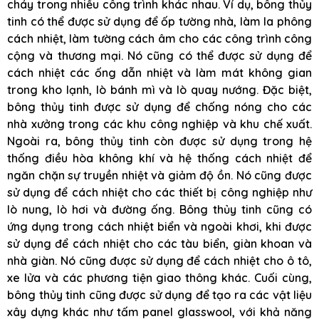
cháy trong nhiều công trình khác nhau. Ví dụ, bông thủy
tinh có thể được sử dụng để ốp tường nhà, làm la phông
cách nhiệt, làm tường cách âm cho các công trình công
cộng và thương mại. Nó cũng có thể được sử dụng để
cách nhiệt các ống dẫn nhiệt và làm mát không gian
trong kho lạnh, lò bánh mì và lò quay nướng. Đặc biệt,
bông thủy tinh được sử dụng để chống nóng cho các
nhà xưởng trong các khu công nghiệp và khu chế xuất.
Ngoài ra, bông thủy tinh còn được sử dụng trong hệ
thống điều hòa không khí và hệ thống cách nhiệt để
ngăn chặn sự truyền nhiệt và giảm độ ồn. Nó cũng được
sử dụng để cách nhiệt cho các thiết bị công nghiệp như
lò nung, lò hơi và đường ống. Bông thủy tinh cũng có
ứng dụng trong cách nhiệt biển và ngoài khơi, khi được
sử dụng để cách nhiệt cho các tàu biển, giàn khoan và
nhà giàn. Nó cũng được sử dụng để cách nhiệt cho ô tô,
xe lửa và các phương tiện giao thông khác. Cuối cùng,
bông thủy tinh cũng được sử dụng để tạo ra các vật liệu
xây dựng khác như tấm panel glasswool, với khả năng