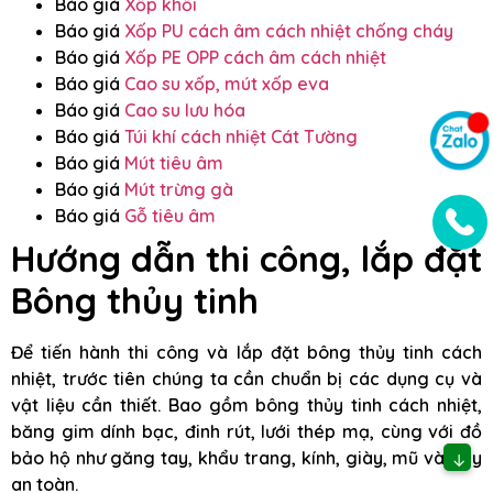
Báo giá
Xốp khối
Báo giá
Xốp PU cách âm cách nhiệt chống cháy
Báo giá
Xốp PE OPP cách âm cách nhiệt
Báo giá
Cao su xốp, mút xốp eva
Báo giá
Cao su lưu hóa
Báo giá
Túi khí cách nhiệt Cát Tường
Báo giá
Mút tiêu âm
Báo giá
Mút trừng gà
Báo giá
Gỗ tiêu âm
Hướng dẫn thi công, lắp đặt
Bông thủy tinh
Để tiến hành thi công và lắp đặt bông thủy tinh cách
nhiệt, trước tiên chúng ta cần chuẩn bị các dụng cụ và
vật liệu cần thiết. Bao gồm bông thủy tinh cách nhiệt,
băng gim dính bạc, đinh rút, lưới thép mạ, cùng với đồ
bảo hộ như găng tay, khẩu trang, kính, giày, mũ và dây
↓
an toàn.