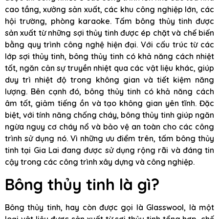
cao tầng, xưởng sản xuất, các khu công nghiệp lớn, các
hội trường, phòng karaoke. Tấm bông thủy tinh được
sản xuất từ những sợi thủy tinh được ép chặt và chế biến
bằng quy trình công nghệ hiện đại. Với cấu trúc từ các
lớp sợi thủy tinh, bông thủy tinh có khả năng cách nhiệt
tốt, ngăn cản sự truyền nhiệt qua các vật liệu khác, giúp
duy trì nhiệt độ trong không gian và tiết kiệm năng
lượng. Bên cạnh đó, bông thủy tinh có khả năng cách
âm tốt, giảm tiếng ồn và tạo không gian yên tĩnh. Đặc
biệt, với tính năng chống cháy, bông thủy tinh giúp ngăn
ngừa nguy cơ cháy nổ và bảo vệ an toàn cho các công
trình sử dụng nó. Vì những ưu điểm trên, tấm bông thủy
tinh tại Gia Lai đang được sử dụng rộng rãi và đáng tin
cậy trong các công trình xây dựng và công nghiệp.
Bông thủy tinh là gì?
Bông thủy tinh, hay còn được gọi là Glasswool, là một
loại vật liệu được sản xuất từ sợi thủy tinh tổng hợp, chế