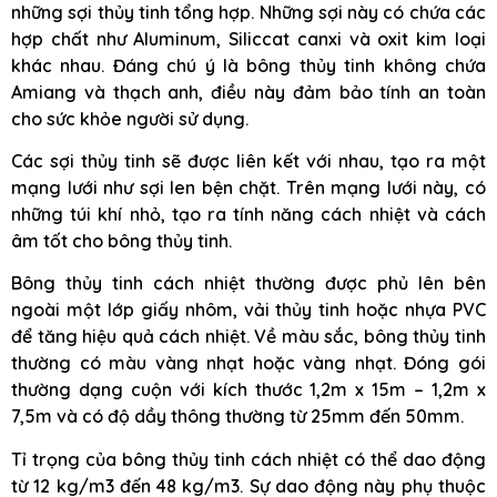
những sợi thủy tinh tổng hợp. Những sợi này có chứa các
hợp chất như Aluminum, Siliccat canxi và oxit kim loại
khác nhau. Đáng chú ý là bông thủy tinh không chứa
Amiang và thạch anh, điều này đảm bảo tính an toàn
cho sức khỏe người sử dụng.
Các sợi thủy tinh sẽ được liên kết với nhau, tạo ra một
mạng lưới như sợi len bện chặt. Trên mạng lưới này, có
những túi khí nhỏ, tạo ra tính năng cách nhiệt và cách
âm tốt cho bông thủy tinh.
Bông thủy tinh cách nhiệt thường được phủ lên bên
ngoài một lớp giấy nhôm, vải thủy tinh hoặc nhựa PVC
để tăng hiệu quả cách nhiệt. Về màu sắc, bông thủy tinh
thường có màu vàng nhạt hoặc vàng nhạt. Đóng gói
thường dạng cuộn với kích thước 1,2m x 15m – 1,2m x
7,5m và có độ dầy thông thường từ 25mm đến 50mm.
Tỉ trọng của bông thủy tinh cách nhiệt có thể dao động
từ 12 kg/m3 đến 48 kg/m3. Sự dao động này phụ thuộc