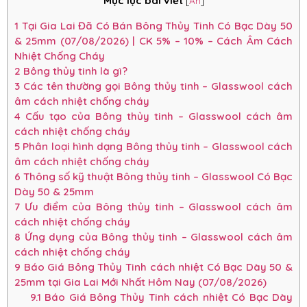
Mục lục bài viết
[
Ẩn
]
1
Tại Gia Lai Đã Có Bán Bông Thủy Tinh Có Bạc Dày 50
& 25mm (07/08/2026) | CK 5% – 10% – Cách Âm Cách
Nhiệt Chống Cháy
2
Bông thủy tinh là gì?
3
Các tên thường gọi Bông thủy tinh – Glasswool cách
âm cách nhiệt chống cháy
4
Cấu tạo của Bông thủy tinh – Glasswool cách âm
cách nhiệt chống cháy
5
Phân loại hình dạng Bông thủy tinh – Glasswool cách
âm cách nhiệt chống cháy
6
Thông số kỹ thuật Bông thủy tinh – Glasswool Có Bạc
Dày 50 & 25mm
7
Ưu điểm của Bông thủy tinh – Glasswool cách âm
cách nhiệt chống cháy
8
Ứng dụng của Bông thủy tinh – Glasswool cách âm
cách nhiệt chống cháy
9
Báo Giá Bông Thủy Tinh cách nhiệt Có Bạc Dày 50 &
25mm tại Gia Lai Mới Nhất Hôm Nay (07/08/2026)
9.1
Báo Giá Bông Thủy Tinh cách nhiệt Có Bạc Dày