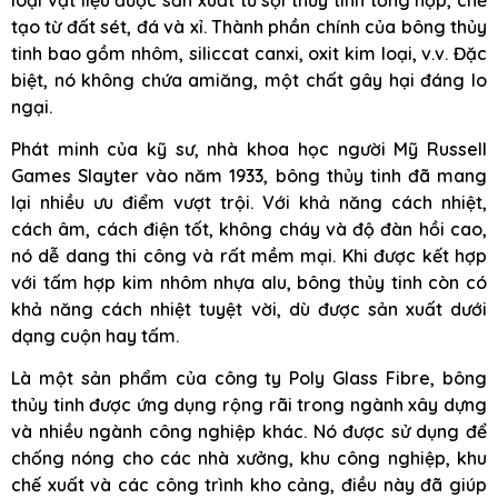
tạo từ đất sét, đá và xỉ. Thành phần chính của bông thủy
tinh bao gồm nhôm, siliccat canxi, oxit kim loại, v.v. Đặc
biệt, nó không chứa amiăng, một chất gây hại đáng lo
ngại.
Phát minh của kỹ sư, nhà khoa học người Mỹ Russell
Games Slayter vào năm 1933, bông thủy tinh đã mang
lại nhiều ưu điểm vượt trội. Với khả năng cách nhiệt,
cách âm, cách điện tốt, không cháy và độ đàn hồi cao,
nó dễ dang thi công và rất mềm mại. Khi được kết hợp
với tấm hợp kim nhôm nhựa alu, bông thủy tinh còn có
khả năng cách nhiệt tuyệt vời, dù được sản xuất dưới
dạng cuộn hay tấm.
Là một sản phẩm của công ty Poly Glass Fibre, bông
thủy tinh được ứng dụng rộng rãi trong ngành xây dựng
và nhiều ngành công nghiệp khác. Nó được sử dụng để
chống nóng cho các nhà xưởng, khu công nghiệp, khu
chế xuất và các công trình kho cảng, điều này đã giúp