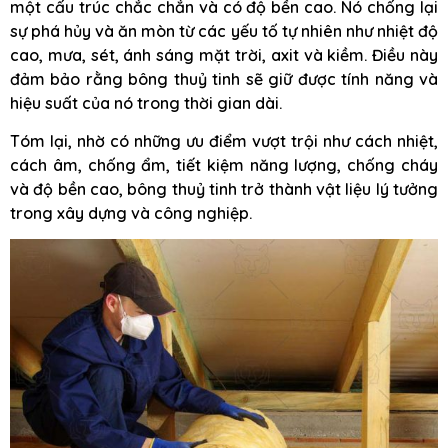
một cấu trúc chắc chắn và có độ bền cao. Nó chống lại
sự phá hủy và ăn mòn từ các yếu tố tự nhiên như nhiệt độ
cao, mưa, sét, ánh sáng mặt trời, axit và kiềm. Điều này
đảm bảo rằng bông thuỷ tinh sẽ giữ được tính năng và
hiệu suất của nó trong thời gian dài.
Tóm lại, nhờ có những ưu điểm vượt trội như cách nhiệt,
cách âm, chống ẩm, tiết kiệm năng lượng, chống cháy
và độ bền cao, bông thuỷ tinh trở thành vật liệu lý tưởng
trong xây dựng và công nghiệp.