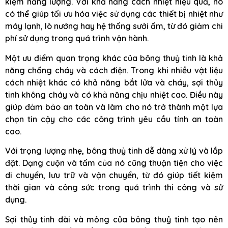
kiệm năng lượng. Với khả năng cách nhiệt hiệu quả, nó
có thể giúp tối ưu hóa việc sử dụng các thiết bị nhiệt như
máy lạnh, lò nướng hay hệ thống sưởi ấm, từ đó giảm chi
phí sử dụng trong quá trình vận hành.
Một ưu điểm quan trọng khác của bông thuỷ tinh là khả
năng chống cháy và cách điện. Trong khi nhiều vật liệu
cách nhiệt khác có khả năng bắt lửa và cháy, sợi thủy
tinh không cháy và có khả năng chịu nhiệt cao. Điều này
giúp đảm bảo an toàn và làm cho nó trở thành một lựa
chọn tin cậy cho các công trình yêu cầu tính an toàn
cao.
Với trọng lượng nhẹ, bông thuỷ tinh dễ dàng xử lý và lắp
đặt. Dạng cuộn và tấm của nó cũng thuận tiện cho việc
di chuyển, lưu trữ và vận chuyển, từ đó giúp tiết kiệm
thời gian và công sức trong quá trình thi công và sử
dụng.
Sợi thủy tinh dài và mỏng của bông thuỷ tinh tạo nên