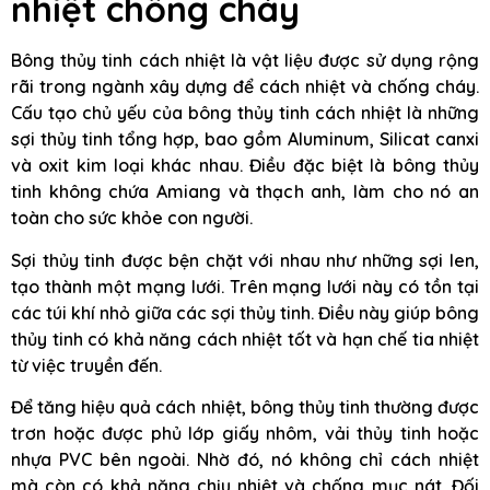
nhiệt chống cháy
Bông thủy tinh cách nhiệt là vật liệu được sử dụng rộng
rãi trong ngành xây dựng để cách nhiệt và chống cháy.
Cấu tạo chủ yếu của bông thủy tinh cách nhiệt là những
sợi thủy tinh tổng hợp, bao gồm Aluminum, Silicat canxi
và oxit kim loại khác nhau. Điều đặc biệt là bông thủy
tinh không chứa Amiang và thạch anh, làm cho nó an
toàn cho sức khỏe con người.
Sợi thủy tinh được bện chặt với nhau như những sợi len,
tạo thành một mạng lưới. Trên mạng lưới này có tồn tại
các túi khí nhỏ giữa các sợi thủy tinh. Điều này giúp bông
thủy tinh có khả năng cách nhiệt tốt và hạn chế tia nhiệt
từ việc truyền đến.
Để tăng hiệu quả cách nhiệt, bông thủy tinh thường được
trơn hoặc được phủ lớp giấy nhôm, vải thủy tinh hoặc
nhựa PVC bên ngoài. Nhờ đó, nó không chỉ cách nhiệt
mà còn có khả năng chịu nhiệt và chống mục nát. Đối