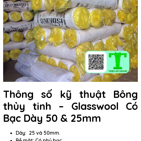
Thông số kỹ thuật Bông
thủy tinh – Glasswool Có
Bạc Dày 50 & 25mm
Dày: 25 và 50mm.
Bề mặt: Có phủ bạc