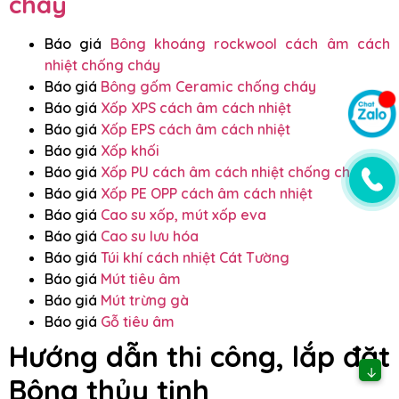
cháy
Báo giá
Bông khoáng rockwool cách âm cách
nhiệt chống cháy
Báo giá
Bông gốm Ceramic chống cháy
Báo giá
Xốp XPS cách âm cách nhiệt
Báo giá
Xốp EPS cách âm cách nhiệt
Báo giá
Xốp khối
Báo giá
Xốp PU cách âm cách nhiệt chống cháy
Báo giá
Xốp PE OPP cách âm cách nhiệt
Báo giá
Cao su xốp, mút xốp eva
Báo giá
Cao su lưu hóa
Báo giá
Túi khí cách nhiệt Cát Tường
Báo giá
Mút tiêu âm
Báo giá
Mút trừng gà
Báo giá
Gỗ tiêu âm
Hướng dẫn thi công, lắp đặt
↓
Bông thủy tinh