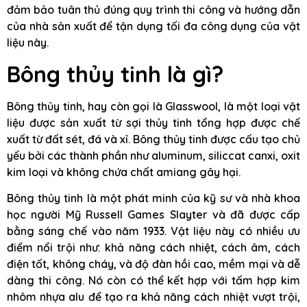
đảm bảo tuân thủ đúng quy trình thi công và hướng dẫn
của nhà sản xuất để tận dụng tối đa công dụng của vật
liệu này.
Bông thủy tinh là gì?
Bông thủy tinh, hay còn gọi là Glasswool, là một loại vật
liệu được sản xuất từ sợi thủy tinh tổng hợp được chế
xuất từ đất sét, đá và xỉ. Bông thủy tinh được cấu tạo chủ
yếu bởi các thành phần như aluminum, siliccat canxi, oxit
kim loại và không chứa chất amiang gây hại.
Bông thủy tinh là một phát minh của kỹ sư và nhà khoa
học người Mỹ Russell Games Slayter và đã được cấp
bằng sáng chế vào năm 1933. Vật liệu này có nhiều ưu
điểm nổi trội như: khả năng cách nhiệt, cách âm, cách
điện tốt, không cháy, và độ đàn hồi cao, mềm mại và dễ
dàng thi công. Nó còn có thể kết hợp với tấm hợp kim
nhôm nhựa alu để tạo ra khả năng cách nhiệt vượt trội,