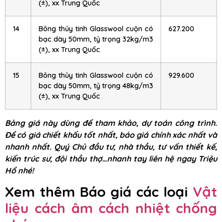
(±), xx Trung Quốc
14
Bông thủy tinh Glasswool cuộn có
627.200
bạc dày 50mm, tỷ trọng 32kg/m3
(±), xx Trung Quốc
15
Bông thủy tinh Glasswool cuộn có
929.600
bạc dày 50mm, tỷ trọng 48kg/m3
(±), xx Trung Quốc
Bảng giá này dùng để tham khảo, dự toán công trình.
Để có giá chiết khấu tốt nhất, báo giá chính xác nhất và
nhanh nhất. Quý Chủ đầu tư, nhà thầu, tư vấn thiết kế,
kiến trúc sư, đội thầu thợ…nhanh tay liên hệ ngay Triệu
Hổ nhé!
Xem thêm Báo giá các loại
Vật
liệu cách âm cách nhiệt chống