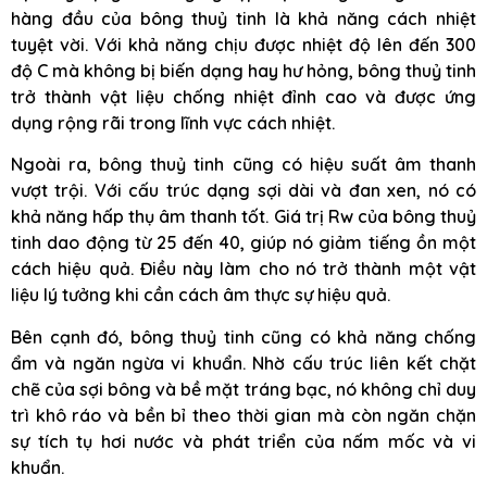
hàng đầu của bông thuỷ tinh là khả năng cách nhiệt
tuyệt vời. Với khả năng chịu được nhiệt độ lên đến 300
độ C mà không bị biến dạng hay hư hỏng, bông thuỷ tinh
trở thành vật liệu chống nhiệt đỉnh cao và được ứng
dụng rộng rãi trong lĩnh vực cách nhiệt.
Ngoài ra, bông thuỷ tinh cũng có hiệu suất âm thanh
vượt trội. Với cấu trúc dạng sợi dài và đan xen, nó có
khả năng hấp thụ âm thanh tốt. Giá trị Rw của bông thuỷ
tinh dao động từ 25 đến 40, giúp nó giảm tiếng ồn một
cách hiệu quả. Điều này làm cho nó trở thành một vật
liệu lý tưởng khi cần cách âm thực sự hiệu quả.
Bên cạnh đó, bông thuỷ tinh cũng có khả năng chống
ẩm và ngăn ngừa vi khuẩn. Nhờ cấu trúc liên kết chặt
chẽ của sợi bông và bề mặt tráng bạc, nó không chỉ duy
trì khô ráo và bền bỉ theo thời gian mà còn ngăn chặn
sự tích tụ hơi nước và phát triển của nấm mốc và vi
khuẩn.