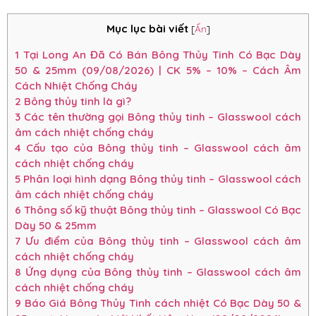
Mục lục bài viết
[
Ẩn
]
1
Tại Long An Đã Có Bán Bông Thủy Tinh Có Bạc Dày
50 & 25mm (09/08/2026) | CK 5% – 10% – Cách Âm
Cách Nhiệt Chống Cháy
2
Bông thủy tinh là gì?
3
Các tên thường gọi Bông thủy tinh – Glasswool cách
âm cách nhiệt chống cháy
4
Cấu tạo của Bông thủy tinh – Glasswool cách âm
cách nhiệt chống cháy
5
Phân loại hình dạng Bông thủy tinh – Glasswool cách
âm cách nhiệt chống cháy
6
Thông số kỹ thuật Bông thủy tinh – Glasswool Có Bạc
Dày 50 & 25mm
7
Ưu điểm của Bông thủy tinh – Glasswool cách âm
cách nhiệt chống cháy
8
Ứng dụng của Bông thủy tinh – Glasswool cách âm
cách nhiệt chống cháy
9
Báo Giá Bông Thủy Tinh cách nhiệt Có Bạc Dày 50 &