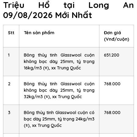
Triệu Hổ
tại Long An
09/08/2026 Mới Nhất
Stt
Tên sản phẩm
Đơn giá
(Vnđ/cuộn)
1
Bông thủy tinh Glasswool cuộn
651.200
không bạc dày 25mm, tỷ trọng
16kg/m3 (±), xx Trung Quốc
2
Bông thủy tinh Glasswool cuộn
768.000
không bạc dày 25mm, tỷ trọng
32kg/m3 (±), xx Trung Quốc
3
Bông thủy tinh Glasswool cuộn có
768.000
bạc dày 25mm, tỷ trọng 24kg/m3
(±), xx Trung Quốc