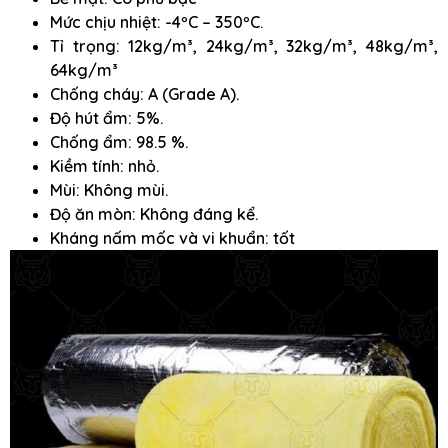
Mức chịu nhiệt: -4ºC – 350ºC.
Tỉ trọng: 12kg/m³, 24kg/m³, 32kg/m³, 48kg/m³,
64kg/m³
Chống cháy: A (Grade A).
Độ hút ẩm: 5%.
Chống ẩm: 98.5 %.
Kiềm tính: nhỏ.
Mùi: Không mùi.
Độ ăn mòn: Không đáng kể.
Kháng nấm mốc và vi khuẩn: tốt