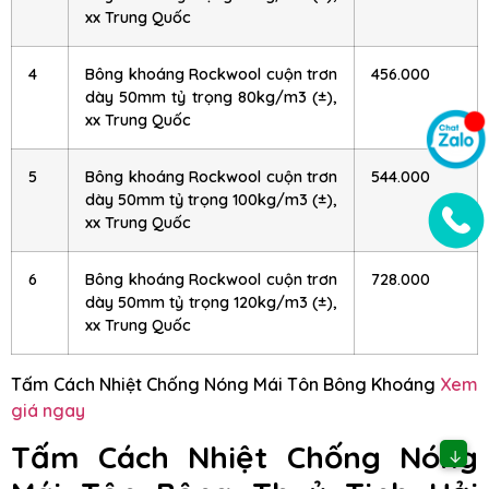
xx Trung Quốc
4
Bông khoáng Rockwool cuộn trơn
456.000
dày 50mm tỷ trọng 80kg/m3 (±),
xx Trung Quốc
5
Bông khoáng Rockwool cuộn trơn
544.000
dày 50mm tỷ trọng 100kg/m3 (±),
xx Trung Quốc
6
Bông khoáng Rockwool cuộn trơn
728.000
dày 50mm tỷ trọng 120kg/m3 (±),
xx Trung Quốc
Tấm Cách Nhiệt Chống Nóng Mái Tôn Bông Khoáng
Xem
giá ngay
Tấm Cách Nhiệt Chống Nóng
↓