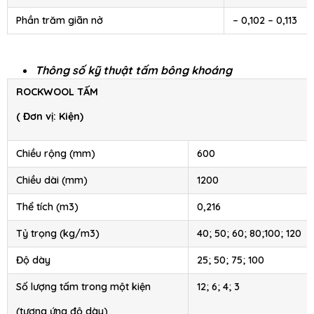
Phần trăm giãn nở
– 0,102 – 0,113
Thông số kỹ thuật tấm bông khoáng
ROCKWOOL TẤM
( Đơn vị: Kiện)
Chiều rộng (mm)
600
Chiều dài (mm)
1200
Thể tích (m3)
0,216
Tỷ trọng (kg/m3)
40; 50; 60; 80;100; 120
Độ dày
25; 50; 75; 100
Số lượng tấm trong một kiện
12; 6; 4; 3
(tương ứng độ dày)