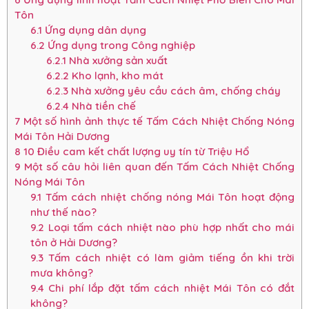
Tôn
6.1
Ứng dụng dân dụng
6.2
Ứng dụng trong Công nghiệp
6.2.1
Nhà xưởng sản xuất
6.2.2
Kho lạnh, kho mát
6.2.3
Nhà xưởng yêu cầu cách âm, chống cháy
6.2.4
Nhà tiền chế
7
Một số hình ảnh thực tế Tấm Cách Nhiệt Chống Nóng
Mái Tôn Hải Dương
8
10 Điều cam kết chất lượng uy tín từ Triệu Hổ
9
Một số câu hỏi liên quan đến Tấm Cách Nhiệt Chống
Nóng Mái Tôn
9.1
Tấm cách nhiệt chống nóng Mái Tôn hoạt động
như thế nào?
9.2
Loại tấm cách nhiệt nào phù hợp nhất cho mái
tôn ở Hải Dương?
9.3
Tấm cách nhiệt có làm giảm tiếng ồn khi trời
mưa không?
9.4
Chi phí lắp đặt tấm cách nhiệt Mái Tôn có đắt
không?