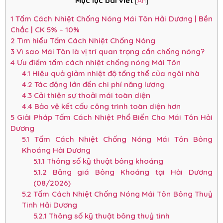
Mục lục bài viết
[
Ẩn
]
1
Tấm Cách Nhiệt Chống Nóng Mái Tôn Hải Dương | Bền
Chắc | CK 5% – 10%
2
Tìm hiểu Tấm Cách Nhiệt Chống Nóng
3
Vì sao Mái Tôn là vị trí quan trọng cần chống nóng?
4
Ưu điểm tấm cách nhiệt chống nóng Mái Tôn
4.1
Hiệu quả giảm nhiệt độ tổng thể của ngôi nhà
4.2
Tác động lớn đến chi phí năng lượng
4.3
Cải thiện sự thoải mái toàn diện
4.4
Bảo vệ kết cấu công trình toàn diện hơn
5
Giải Pháp Tấm Cách Nhiệt Phổ Biến Cho Mái Tôn Hải
Dương
5.1
Tấm Cách Nhiệt Chống Nóng Mái Tôn Bông
Khoáng Hải Dương
5.1.1
Thông số kỹ thuật bông khoáng
5.1.2
Bảng giá Bông Khoáng tại Hải Dương
(08/2026)
5.2
Tấm Cách Nhiệt Chống Nóng Mái Tôn Bông Thuỷ
Tinh Hải Dương
5.2.1
Thông số kỹ thuật bông thuỷ tinh