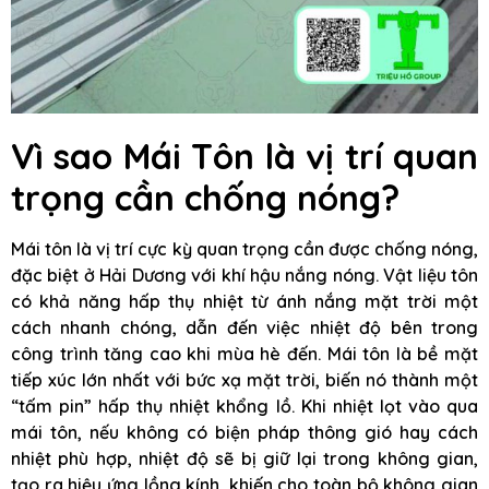
Vì sao Mái Tôn là vị trí quan
trọng cần chống nóng?
Mái tôn là vị trí cực kỳ quan trọng cần được chống nóng,
đặc biệt ở Hải Dương với khí hậu nắng nóng. Vật liệu tôn
có khả năng hấp thụ nhiệt từ ánh nắng mặt trời một
cách nhanh chóng, dẫn đến việc nhiệt độ bên trong
công trình tăng cao khi mùa hè đến. Mái tôn là bề mặt
tiếp xúc lớn nhất với bức xạ mặt trời, biến nó thành một
“tấm pin” hấp thụ nhiệt khổng lồ. Khi nhiệt lọt vào qua
mái tôn, nếu không có biện pháp thông gió hay cách
nhiệt phù hợp, nhiệt độ sẽ bị giữ lại trong không gian,
tạo ra hiệu ứng lồng kính, khiến cho toàn bộ không gian