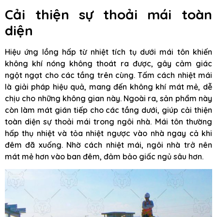
Cải thiện sự thoải mái toàn
diện
Hiệu ứng lồng hấp từ nhiệt tích tụ dưới mái tôn khiến
không khí nóng không thoát ra được, gây cảm giác
ngột ngạt cho các tầng trên cùng. Tấm cách nhiệt mái
là giải pháp hiệu quả, mang đến không khí mát mẻ, dễ
chịu cho những không gian này. Ngoài ra, sản phẩm này
còn làm mát gián tiếp cho các tầng dưới, giúp cải thiện
toàn diện sự thoải mái trong ngôi nhà. Mái tôn thường
hấp thụ nhiệt và tỏa nhiệt ngược vào nhà ngay cả khi
đêm đã xuống. Nhờ cách nhiệt mái, ngôi nhà trở nên
mát mẻ hơn vào ban đêm, đảm bảo giấc ngủ sâu hơn.