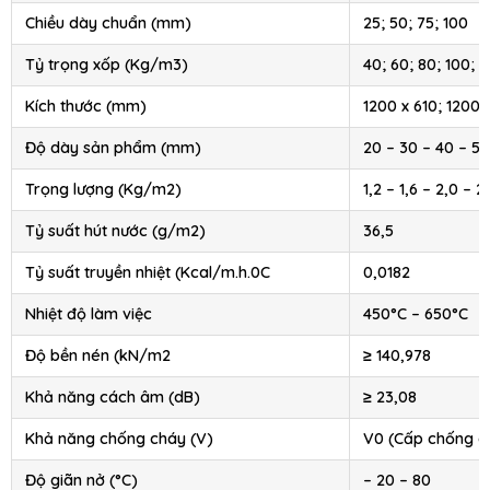
Chiều dày chuẩn (mm)
25; 50; 75; 100
Tỷ trọng xốp (Kg/m3)
40; 60; 80; 100; 1
Kích thước (mm)
1200 x 610; 1200 
Độ dày sản phẩm (mm)
20 – 30 – 40 – 50
Trọng lượng (Kg/m2)
1,2 – 1,6 – 2,0 – 2
Tỷ suất hút nước (g/m2)
36,5
Tỷ suất truyền nhiệt (Kcal/m.h.0C
0,0182
Nhiệt độ làm việc
450°C – 650°C
Độ bền nén (kN/m2
≥ 140,978
Khả năng cách âm (dB)
≥ 23,08
Khả năng chống cháy (V)
V0 (Cấp chống c
Độ giãn nở (°C)
– 20 – 80