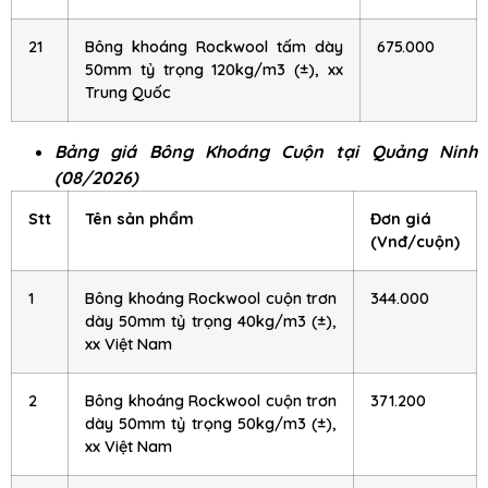
21
Bông khoáng Rockwool tấm dày
675.000
50mm tỷ trọng 120kg/m3 (±), xx
Trung Quốc
Bảng giá Bông Khoáng Cuộn tại Quảng Ninh
(08/2026)
Stt
Tên sản phẩm
Đơn giá
(Vnđ/cuộn)
1
Bông khoáng Rockwool cuộn trơn
344.000
dày 50mm tỷ trọng 40kg/m3 (±),
xx Việt Nam
2
Bông khoáng Rockwool cuộn trơn
371.200
dày 50mm tỷ trọng 50kg/m3 (±),
xx Việt Nam