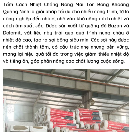
Tấm Cách Nhiệt Chống Nóng Mái Tôn Bông Khoáng
Quảng Ninh là giải pháp tối ưu cho nhiều công trình, từ lò
công nghiệp đến nhà ở, nhờ vào khả năng cách nhiệt và
cách âm xuất sắc. Được sản xuất từ quặng đá Bazan và
Dolomit, vật liệu này trải qua quá trình nung chảy ở
nhiệt độ cao, tạo ra sợi bông siêu mịn. Các sợi này được
nén chặt thành tấm, có cấu trúc nhẹ nhưng bền vững,
mang lại hiệu quả tối đa trong việc giảm thiểu nhiệt độ
và tiếng ồn, góp phần nâng cao chất lượng cuộc sống.