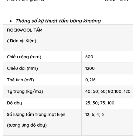
Thông số kỹ thuật tấm bông khoáng
ROCKWOOL TẤM
( Đơn vị: Kiện)
Chiều rộng (mm)
600
Chiều dài (mm)
1200
Thể tích (m3)
0,216
Tỷ trọng (kg/m3)
40; 50; 60; 80;100; 120
Độ dày
25; 50; 75; 100
Số lượng tấm trong một kiện
12; 6; 4; 3
(tương ứng độ dày)