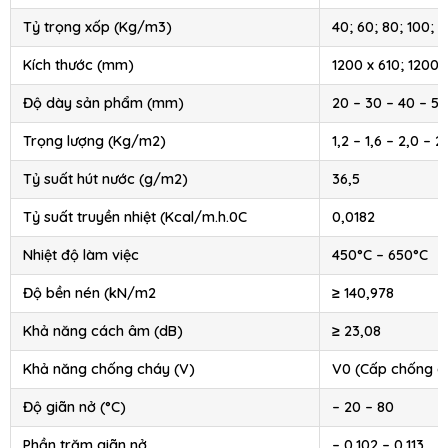
Tỷ trọng xốp (Kg/m3)
40; 60; 80; 100; 1
Kích thước (mm)
1200 x 610; 1200 
Độ dày sản phẩm (mm)
20 – 30 – 40 – 50
Trọng lượng (Kg/m2)
1,2 – 1,6 – 2,0 – 2
Tỷ suất hút nước (g/m2)
36,5
Tỷ suất truyền nhiệt (Kcal/m.h.0C
0,0182
Nhiệt độ làm việc
450°C – 650°C
Độ bền nén (kN/m2
≥ 140,978
Khả năng cách âm (dB)
≥ 23,08
Khả năng chống cháy (V)
V0 (Cấp chống c
Độ giãn nở (°C)
– 20 – 80
Phần trăm giãn nở
– 0,102 – 0,113