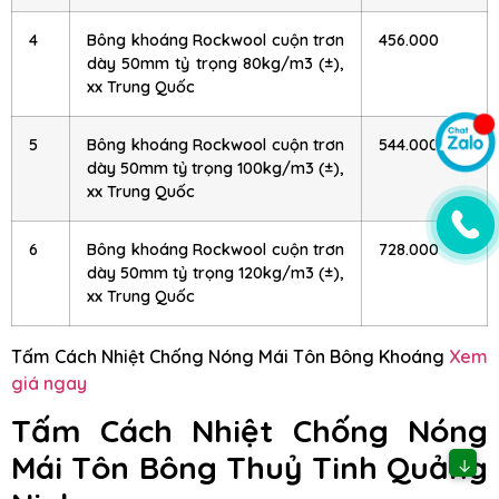
4
Bông khoáng Rockwool cuộn trơn
456.000
dày 50mm tỷ trọng 80kg/m3 (±),
xx Trung Quốc
5
Bông khoáng Rockwool cuộn trơn
544.000
dày 50mm tỷ trọng 100kg/m3 (±),
xx Trung Quốc
6
Bông khoáng Rockwool cuộn trơn
728.000
dày 50mm tỷ trọng 120kg/m3 (±),
xx Trung Quốc
Tấm Cách Nhiệt Chống Nóng Mái Tôn Bông Khoáng
Xem
giá ngay
Tấm Cách Nhiệt Chống Nóng
Mái Tôn Bông Thuỷ Tinh Quảng
↓