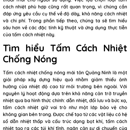
cách nhiệt phù hợp cũng rất quan trọng, vì chúng cần
đáp ứng yêu cầu cụ thể về độ dày, khả năng cách nhiệt
và chi phí. Trong phần tiếp theo, chúng ta sẽ tìm hiểu
sâu hơn về các đặc tính kỹ thuật và ứng dụng thực tiễn
của tấm cách nhiệt này.
Tìm hiểu Tấm Cách Nhiệt
Chống Nóng
Tấm cách nhiệt chống nóng mái tôn Quảng Ninh là một
giải pháp xây dựng hiệu quả nhằm giảm thiểu ảnh
hưởng của nhiệt độ cao từ môi trường bên ngoài. Với
nguyên lý hoạt động dựa trên khả năng cản trở truyền
nhiệt qua ba hình thức chính: dẫn nhiệt, đối lưu và bức xạ,
tấm cách nhiệt giữ vai trò như một lớp bảo vệ cho
không gian bên trong. Được chế tạo từ các vật liệu có hệ
số dẫn nhiệt thấp và cấu trúc dạng bọt khí, tấm cách
nhiệt tạo ra các túi khí tĩnh, ngăn cản sự di chuyển của