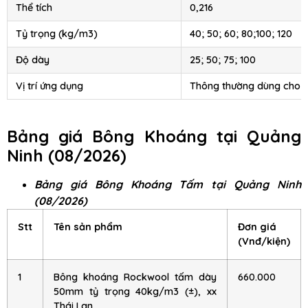
Thể tích
0,216
Tỷ trọng (kg/m3)
40; 50; 60; 80;100; 120
Độ dày
25; 50; 75; 100
Vị trí ứng dụng
Thông thường dùng cho 
Bảng giá Bông Khoáng tại Quảng
Ninh (08/2026)
Bảng giá Bông Khoáng Tấm tại Quảng Ninh
(08/2026)
Stt
Tên sản phẩm
Đơn giá
(Vnđ/kiện)
1
Bông khoáng Rockwool tấm dày
660.000
50mm tỷ trọng 40kg/m3 (±), xx
Thái Lan