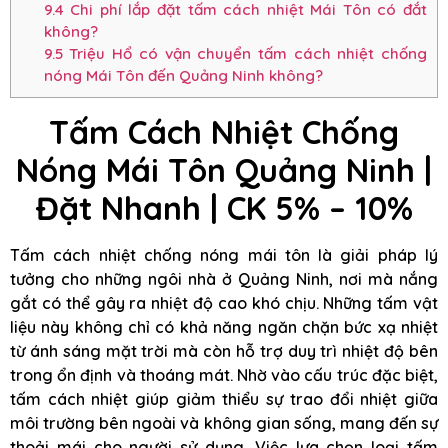
9.4
Chi phí lắp đặt tấm cách nhiệt Mái Tôn có đắt
không?
9.5
Triệu Hổ có vận chuyển tấm cách nhiệt chống
nóng Mái Tôn đến Quảng Ninh không?
Tấm Cách Nhiệt Chống
Nóng Mái Tôn Quảng Ninh |
Đặt Nhanh | CK 5% – 10%
Tấm cách nhiệt chống nóng mái tôn là giải pháp lý
tưởng cho những ngôi nhà ở Quảng Ninh, nơi mà nắng
gắt có thể gây ra nhiệt độ cao khó chịu. Những tấm vật
liệu này không chỉ có khả năng ngăn chặn bức xạ nhiệt
từ ánh sáng mặt trời mà còn hỗ trợ duy trì nhiệt độ bên
trong ổn định và thoáng mát. Nhờ vào cấu trúc đặc biệt,
tấm cách nhiệt giúp giảm thiểu sự trao đổi nhiệt giữa
môi trường bên ngoài và không gian sống, mang đến sự
thoải mái cho người sử dụng. Việc lựa chọn loại tấm