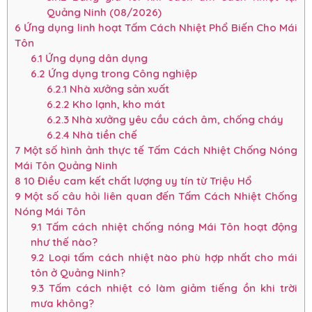
Quảng Ninh (08/2026)
6
Ứng dụng linh hoạt Tấm Cách Nhiệt Phổ Biến Cho Mái
Tôn
6.1
Ứng dụng dân dụng
6.2
Ứng dụng trong Công nghiệp
6.2.1
Nhà xưởng sản xuất
6.2.2
Kho lạnh, kho mát
6.2.3
Nhà xưởng yêu cầu cách âm, chống cháy
6.2.4
Nhà tiền chế
7
Một số hình ảnh thực tế Tấm Cách Nhiệt Chống Nóng
Mái Tôn Quảng Ninh
8
10 Điều cam kết chất lượng uy tín từ Triệu Hổ
9
Một số câu hỏi liên quan đến Tấm Cách Nhiệt Chống
Nóng Mái Tôn
9.1
Tấm cách nhiệt chống nóng Mái Tôn hoạt động
như thế nào?
9.2
Loại tấm cách nhiệt nào phù hợp nhất cho mái
tôn ở Quảng Ninh?
9.3
Tấm cách nhiệt có làm giảm tiếng ồn khi trời
mưa không?