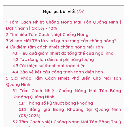
Mục lục bài viết
[
Ẩn
]
1
Tấm Cách Nhiệt Chống Nóng Mái Tôn Quảng Ninh |
Đặt Nhanh | CK 5% – 10%
2
Tìm hiểu Tấm Cách Nhiệt Chống Nóng
3
Vì sao Mái Tôn là vị trí quan trọng cần chống nóng?
4
Ưu điểm tấm cách nhiệt chống nóng Mái Tôn
4.1
Hiệu quả giảm nhiệt độ tổng thể của ngôi nhà
4.2
Tác động lớn đến chi phí năng lượng
4.3
Cải thiện sự thoải mái toàn diện
4.4
Bảo vệ kết cấu công trình toàn diện hơn
5
Giải Pháp Tấm Cách Nhiệt Phổ Biến Cho Mái Tôn
Quảng Ninh
5.1
Tấm Cách Nhiệt Chống Nóng Mái Tôn Bông
Khoáng Quảng Ninh
5.1.1
Thông số kỹ thuật bông khoáng
5.1.2
Bảng giá Bông Khoáng tại Quảng Ninh
(08/2026)
5.2
Tấm Cách Nhiệt Chống Nóng Mái Tôn Bông Thuỷ