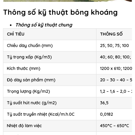
Thông số kỹ thuật bông khoáng
Thông số kỹ thuật chung
CHỈ TIÊU
THÔNG SỐ
Chiều dày chuẩn (mm)
25; 50; 75; 100
Tỷ trọng xốp (Kg/m3)
40; 60; 80; 100; 1
Kích thước (mm)
1200 x 610; 1200 
Độ dày sản phẩm (mm)
20 – 30 – 40 – 50
Trọng lượng (Kg/m2)
1,2 – 1,6 – 2,0 – 2
Tỷ suất hút nước (g/m2)
36,5
Tỷ suất truyền nhiệt (Kcal/m.h.0C
0,0182
Nhiệt độ làm việc
450°C – 650°C