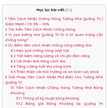
Mục lục bài viết
[
Ẩn
]
1
Tấm Cách Nhiệt Chống Nóng Tường Nhà Quảng Trị |
Giảm Mạnh | CK 5% – 10%
2
Tìm hiểu Tấm Cách Nhiệt Chống Nóng
3
Vì sao tường nhà Quảng Trị là vị trí quan trọng cần
chống nóng?
4
Ưu điểm tấm cách nhiệt chống nóng tường nhà
4.1
Hiệu quả chống nóng vượt trội
4.2
Tiết kiệm năng lượng và chi phí điện năng
4.3
Cải thiện khả năng cách âm
4.4
Tăng cường tuổi thọ công trình
4.5
Thân thiện với môi trường và an toàn sức khoẻ
5
Giải Pháp Tấm Cách Nhiệt Phổ Biến Cho Tường Nhà
Quảng Trị
5.1
Tấm Cách Nhiệt Chống Nóng Tường Nhà Bông
Khoáng
5.1.1
Thông số kỹ thuật bông khoáng
5.1.2
Bảng giá Bông Khoáng tại Quảng Trị