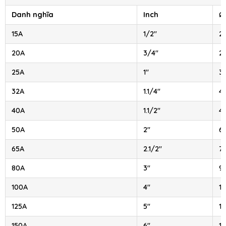
Danh nghĩa
Inch
Ø
15A
1/2″
21
20A
3/4″
2
25A
1″
3
32A
1.1/4″
4
40A
1.1/2″
4
50A
2″
6
65A
2.1/2″
7
80A
3″
9
100A
4″
11
125A
5″
1
150A
6″
16