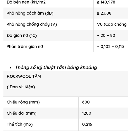
Độ bền nén (kN/m2
≥ 140,978
Khả năng cách âm (dB)
≥ 23,08
Khả năng chống cháy (V)
V0 (Cấp chống c
Độ giãn nở (°C)
– 20 – 80
Phần trăm giãn nở
– 0,102 – 0,113
Thông số kỹ thuật tấm bông khoáng
ROCKWOOL TẤM
( Đơn vị: Kiện)
Chiều rộng (mm)
600
Chiều dài (mm)
1200
Thể tích (m3)
0,216