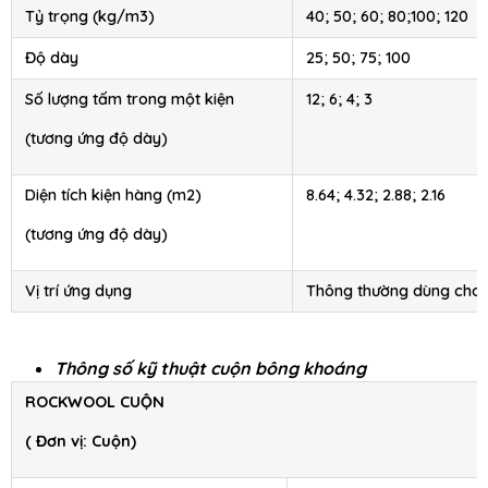
Tỷ trọng (kg/m3)
40; 50; 60; 80;100; 120
Độ dày
25; 50; 75; 100
Số lượng tấm trong một kiện
12; 6; 4; 3
(tương ứng độ dày)
Diện tích kiện hàng (m2)
8.64; 4.32; 2.88; 2.16
(tương ứng độ dày)
Vị trí ứng dụng
Thông thường dùng cho
Thông số kỹ thuật cuộn bông khoáng
ROCKWOOL CUỘN
( Đơn vị: Cuộn)