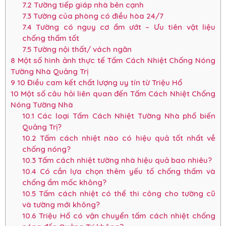
7.2
Tường tiếp giáp nhà bên cạnh
7.3
Tường của phòng có điều hòa 24/7
7.4
Tường có nguy cơ ẩm ướt – Ưu tiên vật liệu
chống thấm tốt
7.5
Tường nội thất/ vách ngăn
8
Một số hình ảnh thực tế Tấm Cách Nhiệt Chống Nóng
Tường Nhà Quảng Trị
9
10 Điều cam kết chất lượng uy tín từ Triệu Hổ
10
Một số câu hỏi liên quan đến Tấm Cách Nhiệt Chống
Nóng Tường Nhà
10.1
Các loại Tấm Cách Nhiệt Tường Nhà phổ biến
Quảng Trị?
10.2
Tấm cách nhiệt nào có hiệu quả tốt nhất về
chống nóng?
10.3
Tấm cách nhiệt tường nhà hiệu quả bao nhiêu?
10.4
Có cần lựa chọn thêm yếu tố chống thấm và
chống ẩm mốc không?
10.5
Tấm cách nhiệt có thể thi công cho tường cũ
và tường mới không?
10.6
Triệu Hổ có vận chuyển tấm cách nhiệt chống