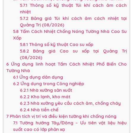
5.7.1
Thông số kỹ thuật Túi khí cách âm cách
nhiệt
5.7.2
Bảng giá Túi khí cách âm cách nhiệt tại
Quảng Trị (08/2026)
5.8
Tấm Cách Nhiệt Chống Nóng Tường Nhà Cao Su
Xốp
5.8.1
Thông số kỹ thuật Cao su xốp
5.8.2
Bảng giá Cao su xốp tại Quảng Trị
(08/2026)
6
Ứng dụng linh hoạt Tấm Cách Nhiệt Phổ Biến Cho
Tường Nhà
6.1
Ứng dụng dân dụng
6.2
Ứng dụng trong Công nghiệp
6.2.1
Nhà xưởng sản xuất
6.2.2
Kho lạnh, kho mát
6.2.3
Nhà xưởng yêu cầu cách âm, chống cháy
6.2.4
Nhà tiền chế
7
Phân tích vị trí và điều kiện tường khi chống nóng
7.1
Tường hướng Tây/Đông – Ưu tiên vật liệu hiệu
suất cao có lớp phản xạ