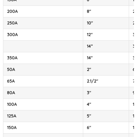
200A
8″
21
250A
10″
2
300A
12″
3
14”
3
350A
14″
3
50A
2″
6
65A
2.1/2″
7
80A
3″
9
100A
4″
11
125A
5″
1
150A
6″
16