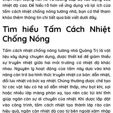
nhiệt độ cao. Để hiểu rõ hơn về ứng dụng và lợi ích của
tấm cách nhiệt chống nóng tường nhà, bạn có thể tham
khảo thêm thông tin chi tiết qua bài viết dưới đây.
Tìm hiểu Tấm Cách Nhiệt
Chống Nóng
Tấm cách nhiệt chống nóng tường nhà Quảng Trị là vật
liệu xây dựng chuyên dụng, được thiết kế để giảm thiểu
sự truyền nhiệt giữa hai môi trường có nhiệt độ khác
nhau. Nguyên lý hoạt động của tấm này dựa vào khả
năng cản trở ba hình thức truyền nhiệt cơ bản: dẫn nhiệt,
đối lưu nhiệt và bức xạ nhiệt. Chúng thường được chế tạo
từ các vật liệu có hệ số dẫn nhiệt thấp, như bọt khí, sợi
hoặc nhiều lớp màng phản xạ, tạo nên các túi khí tĩnh
giúp ngăn cản sự di chuyển của nhiệt. Khi được lắp đặt
vào công trình, tấm cách nhiệt tạo thành lớp rào cản
hiệu quả, ngăn cản nhiệt độ cao từ bên ngoài xâm nhập