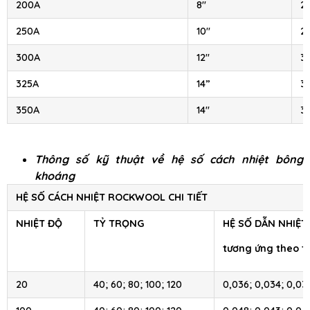
200A
8″
21
250A
10″
2
300A
12″
3
325A
14”
3
350A
14″
3
Thông số kỹ thuật về hệ số cách nhiệt bông
khoáng
HỆ SỐ CÁCH NHIỆT ROCKWOOL CHI TIẾT
NHIỆT ĐỘ
TỶ TRỌNG
HỆ SỐ DẪN NHIỆT
tương ứng theo t
20
40; 60; 80; 100; 120
0,036; 0,034; 0,03