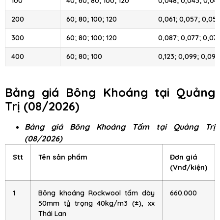
100
40; 60; 80; 100; 120
0,048; 0,043; 0,04
200
60; 80; 100; 120
0,061; 0,057; 0,057
300
60; 80; 100; 120
0,087; 0,077; 0,07
400
60; 80; 100
0,123; 0,099; 0,095
Bảng giá Bông Khoáng tại Quảng
Trị (08/2026)
Bảng giá Bông Khoáng Tấm tại Quảng Trị
(08/2026)
Stt
Tên sản phẩm
Đơn giá
(Vnđ/kiện)
1
Bông khoáng Rockwool tấm dày
660.000
50mm tỷ trọng 40kg/m3 (±), xx
Thái Lan