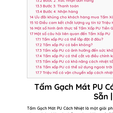
13.2
Bước 2: Xác nhận đơn hàng
13.3
Bước 3: Thanh toán
13.4
Bước 4: Nhận hàng
14
Ưu đãi khủng cho khách hàng mua Tấm X
15
10 Điều cam kết chất lượng uy tín từ Triệu
16
Một số hình ảnh thực tế Tấm Xốp PU Tiền 
17
Một số câu hỏi liên quan đến Tấm Xốp PU
17.1
Tấm xốp PU có thể lắp đặt ở đâu?
17.2
Tấm xốp PU có bền không?
17.3
Tấm xốp PU có ảnh hưởng đến sức kh
17.4
Tấm xốp PU có thể cắt và điều chỉnh 
17.5
Tấm xốp PU có khả năng cách nhiệt t
17.6
Tấm xốp PU có thể sử dụng ngoài trời
17.7
Triệu Hổ có vận chuyển xốp cách nhiệ
Tấm Gạch Mát PU C
Sẵn
|
Tấm Gạch Mát PU Cách Nhiệt là một giải pháp