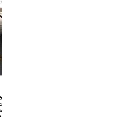
à
rò
từ
,