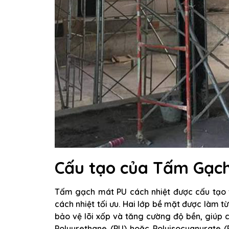
Cấu tạo của Tấm Gạch
Tấm gạch mát PU cách nhiệt được cấu tạo v
cách nhiệt tối ưu. Hai lớp bề mặt được làm 
bảo vệ lõi xốp và tăng cường độ bền, giúp c
Polyurethane (PU) hoặc Polyisocyanurate (