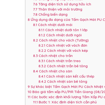
7.6
Tăng diện tích sử dụng hữu ích
7.7
Thân thiện với môi trường
7.8
Chống biến dạng
8
Ứng dụng đa dạng của Tấm Gạch Mát PU C
8.1
Cách nhiệt dưới mái
8.1.1
Cách nhiệt dưới tôn 1 lớp
8.1.2
Cách nhiệt dưới ngói
8.2
Cách nhiệt cho vách (Tường)
8.2.1
Cách nhiệt với vách đơn
8.2.2
Cách nhiệt với vách kép
8.3
Cách nhiệt cho trần
8.3.1
Cách nhiệt trần treo
8.3.2
Cách nhiệt trần bê tông
8.4
Cách nhiệt cho sàn
8.4.1
Cách nhiệt sàn kết cấu thép
8.4.2
Cách nhiệt sàn bê tông
9
Sự khác biệt Tấm Gạch Mát PU Cách Nhiệt v
10
Báo giá tấm xốp PU/PIR Tiền Giang (08/2
11
Các bước xác định khối lượng Tấm Xốp PU
11.1
Bước 1: Xác định diện tích cần phủ