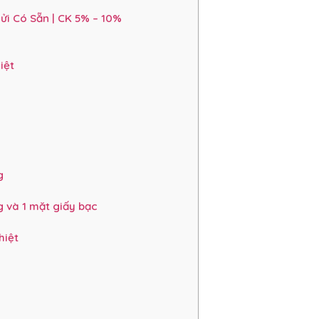
ửi Có Sẵn | CK 5% – 10%
iệt
g
 và 1 mặt giấy bạc
hiệt