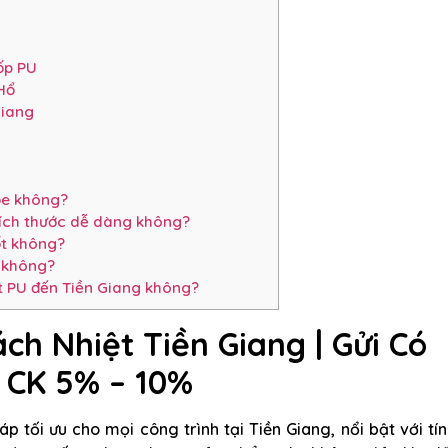
ốp PU
 Hổ
Giang
ỏe không?
kích thước dễ dàng không?
ốt không?
 không?
t PU đến Tiền Giang không?
ách Nhiệt
Tiền Giang
|
Gửi Có
 CK 5% – 10%
 tối ưu cho mọi công trình tại Tiền Giang, nổi bật với tí