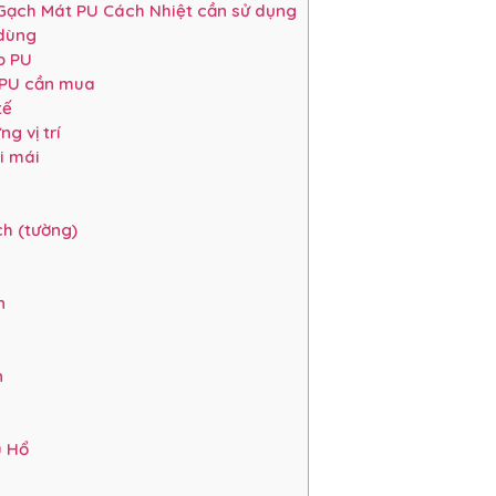
 Gạch Mát PU Cách Nhiệt cần sử dụng
 dùng
p PU
 PU cần mua
tế
g vị trí
i mái
h (tường)
n
n
u Hổ