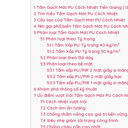
1
Tấm Gạch Mát PU Cách Nhiệt Tiền Giang | G
2
Tìm hiểu Tấm Gạch Mát PU Cách Nhiệt
3
Cấu tạo của Tấm Gạch Mát PU Cách Nhiệt
4
Tên gọi phổ biến Tấm Gạch Mát PU Cách Nh
5
Phân loại Tấm Gạch Mát PU Cách Nhiệt
5.1
Phân loại theo Tỷ trọng
5.1.1
Tấm Xốp PU Tỷ trọng 40 kg/m³
5.1.2
Tấm Xốp PU Tỷ trọng 50 kg/m³
5.2
Phân loại theo Độ dày
5.3
Phân loại theo bề mặt
5.3.1
Tấm xốp PU/PIR 2 mặt giấy xi măn
5.3.2
Tấm xốp PU/PIR 2 mặt giấy bạc
5.3.3
Tấm xốp PU/PIR 1 mặt giấy xi măng
6
Khám phá thông số kỹ thuật
7
Ưu điểm vượt trội Tấm Gạch Mát PU Cách N
7.1
Cách nhiệt vượt trội
7.2
Cách âm ấn tượng
7.3
Chống thấm nâng cao giá trị bền vững
7.4
Siêu nhẹ giảm tải trọng công trình
7.5
Chống cháy cấp cao nhất