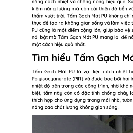
năng cách nhiệt và chống nóng hiệu quả. S
kiệm năng lượng mà còn cải thiện độ bền v
thấm vượt trội, Tấm Gạch Mát PU không chỉ đ
thực để tạo ra không gian sống và làm việc t
PU cũng là một điểm cộng lớn, giúp bảo vệ
nổi bật mà Tấm Gạch Mát PU mang lại để nâ
một cách hiệu quả nhất.
Tìm hiểu Tấm Gạch Má
Tấm Gạch Mát PU là vật liệu cách nhiệt hi
Polyisocyanurate (PIR) và được bọc bởi hai
nhiệt độ bên trong các công trình, nhờ khả n
biệt, tấm này còn có đặc tính chống cháy 
thích hợp cho ứng dụng trong mái nhà, tườn
nâng cao chất lượng không gian sống.