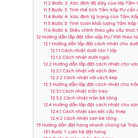
11.2
Bước 2: Xác định độ dày của lớp Tấm
11.3
Bước 3: Tính thể tích Tấm Xốp PU cần
11.4
Bước 4: Xác định tỷ trọng của Tấm Xố
11.5
Bước 5: Tính toán khối lượng Tấm Xốp
11.6
Bước 6: Điều chỉnh theo yêu cầu thực 
12
Hướng dẫn lắp đặt tấm xốp PU/ PIR theo từn
12.1
Hướng dẫn lắp đặt cách nhiệt cho dướ
12.1.1
Cách nhiệt dưới tôn 1 lớp
12.1.2
Cách nhiệt dưới ngói
12.2
Hướng dẫn lắp đặt cách nhiệt cho vác
12.2.1
Cách nhiệt với vách đơn
12.2.2
Cách nhiệt với vách kép
12.3
Hướng dẫn lắp đặt cách nhiệt cho trầ
12.3.1
Cách nhiệt trần treo
12.3.2
Cách nhiệt trần bê tông
12.4
Hướng dẫn lắp đặt cách nhiệt cho sà
12.4.1
Cách nhiệt sàn kết cấu thép
12.4.2
Cách nhiệt sàn bê tông
13
Hướng dẫn đặt hàng nhanh chóng tại Triệ
13.1
Bước 1: Liên hệ đặt hàng