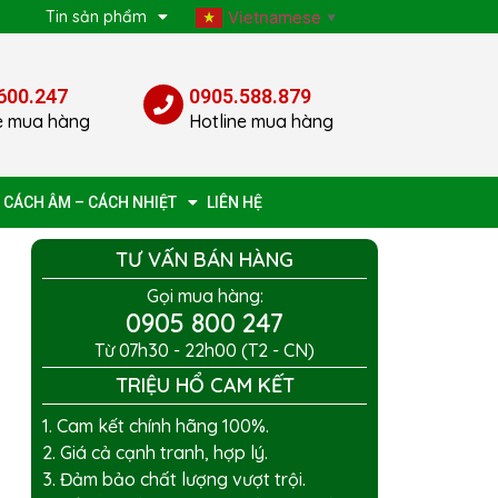
p
Tin sản phẩm
Vietnamese
▼
600.247
0905.588.879
e mua hàng
Hotline mua hàng
 CÁCH ÂM – CÁCH NHIỆT
LIÊN HỆ
TƯ VẤN BÁN HÀNG
Gọi mua hàng:
0905 800 247
Từ 07h30 - 22h00 (T2 - CN)
TRIỆU HỔ CAM KẾT
1. Cam kết chính hãng 100%.
2. Giá cả cạnh tranh, hợp lý.
3. Đảm bảo chất lượng vượt trội.