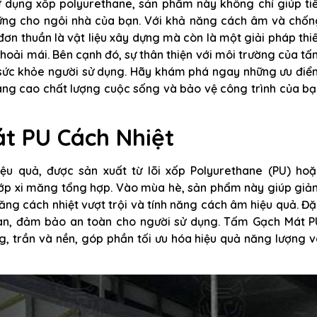
ử dụng xốp polyurethane, sản phẩm này không chỉ giúp tiế
ững cho ngôi nhà của bạn. Với khả năng cách âm và chốn
ơn thuần là vật liệu xây dựng mà còn là một giải pháp thi
hoải mái. Bên cạnh đó, sự thân thiện với môi trường của t
 sức khỏe người sử dụng. Hãy khám phá ngay những ưu điể
ng cao chất lượng cuộc sống và bảo vệ công trình của bạ
t PU Cách Nhiệt
ệu quả, được sản xuất từ lõi xốp Polyurethane (PU) hoặ
 lớp xi măng tổng hợp. Vào mùa hè, sản phẩm này giúp gi
ăng cách nhiệt vượt trội và tính năng cách âm hiệu quả. Đ
lan, đảm bảo an toàn cho người sử dụng. Tấm Gạch Mát P
g, trần và nền, góp phần tối ưu hóa hiệu quả năng lượng 