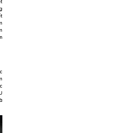
t
g
ết
ấm
m
n
c
ảm
ặc
U
và