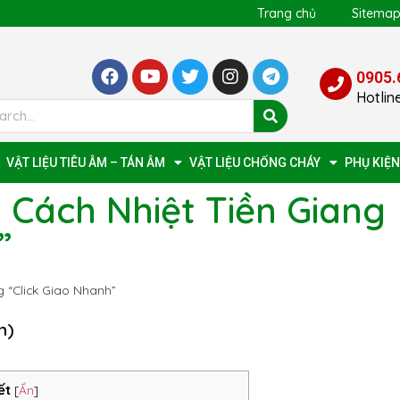
Trang chủ
Sitema
0905.
Hotlin
VẬT LIỆU TIÊU ÂM – TÁN ÂM
VẬT LIỆU CHỐNG CHÁY
PHỤ KIỆN
Cách Nhiệt Tiền Giang
”
 “Click Giao Nhanh”
n)
ết
[
Ẩn
]