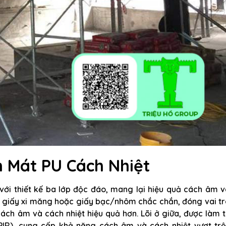
 Mát PU Cách Nhiệt
ới thiết kế ba lớp độc đáo, mang lại hiệu quả cách âm v
từ giấy xi măng hoặc giấy bạc/nhôm chắc chắn, đóng vai t
ách âm và cách nhiệt hiệu quả hơn. Lõi ở giữa, được làm 
PIR), cung cấp khả năng cách âm và cách nhiệt vượt trội