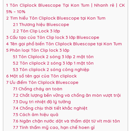
1
Tôn Cliplock Bluescope Tại Kon Tum | Nhanh rẻ | CK
5% – 10%
2
Tìm hiểu Tôn Cliplock Bluescope tại Kon Tum
2.1
Thương hiệu Bluescope
2.2
Tôn Clip Lock 3 lớp
3
Cấu tạo của Tôn Clip lock 3 lớp Bluescope
4
Tên gọi phổ biến Tôn Cliplock Bluescope tại Kon Tum
5
Phân loại Tôn Clip lock 3 lớp
5.1
Tôn Cliplock 2 sóng 3 lớp 2 mặt tôn
5.2
Tôn cliplock 2 sóng 3 lớp 1 mặt tôn
5.3
Tôn cliplock 2 sóng công nghiệp
6
Một số tên gọi của Tôn cliplock
7
Ưu điểm Tôn Cliplock Bluescope
7.1
Chống cháy an toàn
7.2
Chất lượng bền vững và chống ăn mòn vượt trội
7.3
Duy trì nhiệt độ lý tưởng
7.4
Chống chịu thời tiết khắc nghiệt
7.5
Cách âm hiệu quả
7.6
Ngăn chặn nước dột và thấm dột từ vít mái tôn
7.7
Tính thẩm mỹ cao, hạn chế hoen gỉ