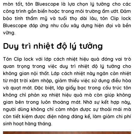
mòn tốt, tôn Bluescope là lựa chọn lý tưởng cho các
công trình gần biển hoặc trong môi trường ẩm ướt. Đảm
bảo tính thẩm mỹ và tuổi thọ dài lâu, tôn Clip lock
Bluescope đáp ứng nhu cầu xây dựng hiện đại và bền
vững.
Duy trì nhiệt độ lý tưởng
Tôn Clip lock với lớp cách nhiệt hiệu quả đóng vai trò
quan trọng trong việc duy trì nhiệt độ lý tưởng cho
không gian nội thất. Lớp cách nhiệt này ngăn cản nhiệt
từ mặt trời xâm nhập, giảm thiểu việc sử dụng điều hòa
và quạt mát. Đặc biệt, lớp giấy bạc trong cấu trúc tôn
không chỉ phản xạ nhiệt hiệu quả mà còn giúp không
gian bên trong luôn thoáng mát. Nhờ sự kết hợp này,
người dùng không chỉ cảm nhận được sự thoải mái mà
còn tiết kiệm được điện năng đáng kể, làm giảm chi phí
sinh hoạt hàng tháng.