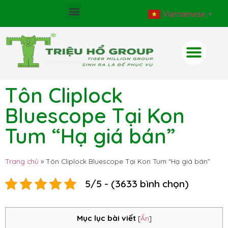
Vietnamese
▼
Tôn Cliplock
Bluescope Tại Kon
Tum “Hạ giá bán”
Trang chủ
»
Tôn Cliplock Bluescope Tại Kon Tum “Hạ giá bán”
5/5 - (3633 bình chọn)
Mục lục bài viết
[
Ẩn
]