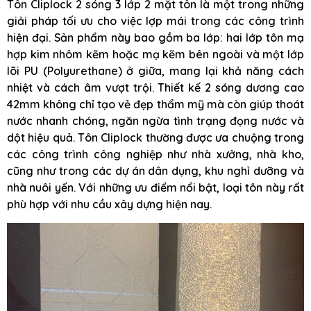
Tôn Cliplock 2 sóng 3 lớp 2 mặt tôn là một trong những
giải pháp tối ưu cho việc lợp mái trong các công trình
hiện đại. Sản phẩm này bao gồm ba lớp: hai lớp tôn mạ
hợp kim nhôm kẽm hoặc mạ kẽm bên ngoài và một lớp
lõi PU (Polyurethane) ở giữa, mang lại khả năng cách
nhiệt và cách âm vượt trội. Thiết kế 2 sóng dương cao
42mm không chỉ tạo vẻ đẹp thẩm mỹ mà còn giúp thoát
nước nhanh chóng, ngăn ngừa tình trạng đọng nước và
dột hiệu quả. Tôn Cliplock thường được ưa chuộng trong
các công trình công nghiệp như nhà xưởng, nhà kho,
cũng như trong các dự án dân dụng, khu nghỉ dưỡng và
nhà nuôi yến. Với những ưu điểm nổi bật, loại tôn này rất
phù hợp với nhu cầu xây dựng hiện nay.