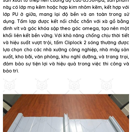
này có lớp mạ kẽm hoặc hợp kim nhôm kẽm, kết hợp với
lớp PU ở giữa, mang lại độ bền và an toàn trong sử
dụng. Tấm lợp được kết nối chắc chắn với xà gồ bằng
đinh vít và góc khóa sập theo góc omega, tạo nên một
khối liên kết bền vững. Với khả năng chống chịu thời tiết
và hiệu suất vượt trội, tấm Cliplock 2 sóng thường được
lựa chọn cho các nhà xưởng công nghiệp, nhà máy sản
xuất, kho bãi, văn phòng, khu nghỉ dưỡng, và trang trại,
đảm bảo sự tiện lợi và hiệu quả trong việc thi công và
bảo trì.