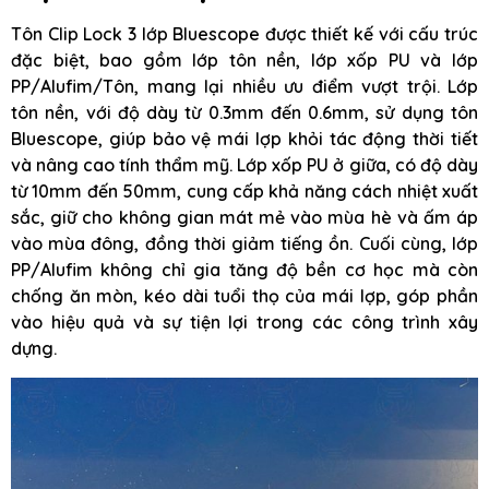
Tôn Clip Lock 3 lớp Bluescope được thiết kế với cấu trúc
đặc biệt, bao gồm lớp tôn nền, lớp xốp PU và lớp
PP/Alufim/Tôn, mang lại nhiều ưu điểm vượt trội. Lớp
tôn nền, với độ dày từ 0.3mm đến 0.6mm, sử dụng tôn
Bluescope, giúp bảo vệ mái lợp khỏi tác động thời tiết
và nâng cao tính thẩm mỹ. Lớp xốp PU ở giữa, có độ dày
từ 10mm đến 50mm, cung cấp khả năng cách nhiệt xuất
sắc, giữ cho không gian mát mẻ vào mùa hè và ấm áp
vào mùa đông, đồng thời giảm tiếng ồn. Cuối cùng, lớp
PP/Alufim không chỉ gia tăng độ bền cơ học mà còn
chống ăn mòn, kéo dài tuổi thọ của mái lợp, góp phần
vào hiệu quả và sự tiện lợi trong các công trình xây
dựng.