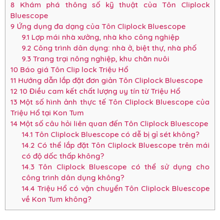
8
Khám phá thông số kỹ thuật của Tôn Cliplock
Bluescope
9
Ứng dụng đa dạng của Tôn Cliplock Bluescope
9.1
Lợp mái nhà xưởng, nhà kho công nghiệp
9.2
Công trình dân dụng: nhà ở, biệt thự, nhà phố
9.3
Trang trại nông nghiệp, khu chăn nuôi
10
Báo giá Tôn Clip lock Triệu Hổ
11
Hướng dẫn lắp đặt đơn giản Tôn Cliplock Bluescope
12
10 Điều cam kết chất lượng uy tín từ Triệu Hổ
13
Một số hình ảnh thực tế Tôn Cliplock Bluescope của
Triệu Hổ tại Kon Tum
14
Một số câu hỏi liên quan đến Tôn Cliplock Bluescope
14.1
Tôn Cliplock Bluescope có dễ bị gỉ sét không?
14.2
Có thể lắp đặt Tôn Cliplock Bluescope trên mái
có độ dốc thấp không?
14.3
Tôn Cliplock Bluescope có thể sử dụng cho
công trình dân dụng không?
14.4
Triệu Hổ có vận chuyển Tôn Cliplock Bluescope
về Kon Tum không?