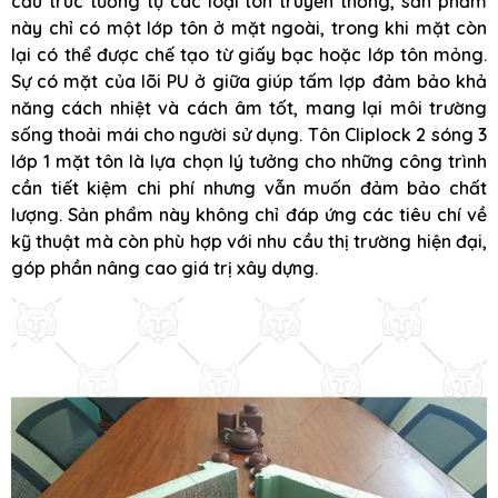
cấu trúc tương tự các loại tôn truyền thống, sản phẩm
này chỉ có một lớp tôn ở mặt ngoài, trong khi mặt còn
lại có thể được chế tạo từ giấy bạc hoặc lớp tôn mỏng.
Sự có mặt của lõi PU ở giữa giúp tấm lợp đảm bảo khả
năng cách nhiệt và cách âm tốt, mang lại môi trường
sống thoải mái cho người sử dụng. Tôn Cliplock 2 sóng 3
lớp 1 mặt tôn là lựa chọn lý tưởng cho những công trình
cần tiết kiệm chi phí nhưng vẫn muốn đảm bảo chất
lượng. Sản phẩm này không chỉ đáp ứng các tiêu chí về
kỹ thuật mà còn phù hợp với nhu cầu thị trường hiện đại,
góp phần nâng cao giá trị xây dựng.