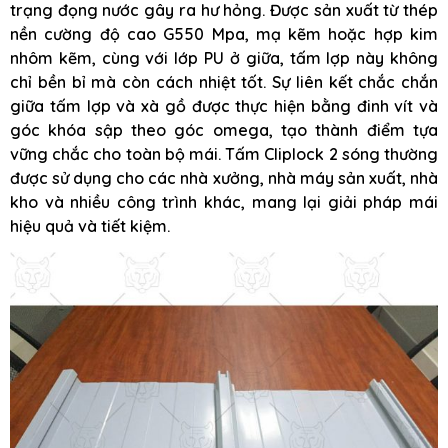
trạng đọng nước gây ra hư hỏng. Được sản xuất từ thép
nền cường độ cao G550 Mpa, mạ kẽm hoặc hợp kim
nhôm kẽm, cùng với lớp PU ở giữa, tấm lợp này không
chỉ bền bỉ mà còn cách nhiệt tốt. Sự liên kết chắc chắn
giữa tấm lợp và xà gồ được thực hiện bằng đinh vít và
góc khóa sập theo góc omega, tạo thành điểm tựa
vững chắc cho toàn bộ mái. Tấm Cliplock 2 sóng thường
được sử dụng cho các nhà xưởng, nhà máy sản xuất, nhà
kho và nhiều công trình khác, mang lại giải pháp mái
hiệu quả và tiết kiệm.