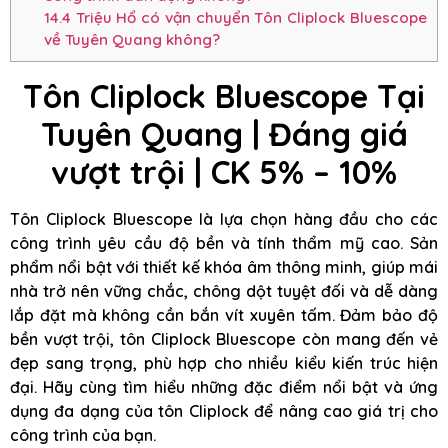
14.4
Triệu Hổ có vận chuyển Tôn Cliplock Bluescope
về Tuyên Quang không?
Tôn Cliplock Bluescope Tại
Tuyên Quang | Đáng giá
vượt trội | CK 5% – 10%
Tôn Cliplock Bluescope là lựa chọn hàng đầu cho các
công trình yêu cầu độ bền và tính thẩm mỹ cao. Sản
phẩm nổi bật với thiết kế khóa âm thông minh, giúp mái
nhà trở nên vững chắc, chông dột tuyệt đối và dễ dàng
lắp đặt mà không cần bắn vít xuyên tấm. Đảm bảo độ
bền vượt trội, tôn Cliplock Bluescope còn mang đến vẻ
đẹp sang trọng, phù hợp cho nhiều kiểu kiến trúc hiện
đại. Hãy cùng tìm hiểu những đặc điểm nổi bật và ứng
dụng đa dạng của tôn Cliplock để nâng cao giá trị cho
công trình của bạn.