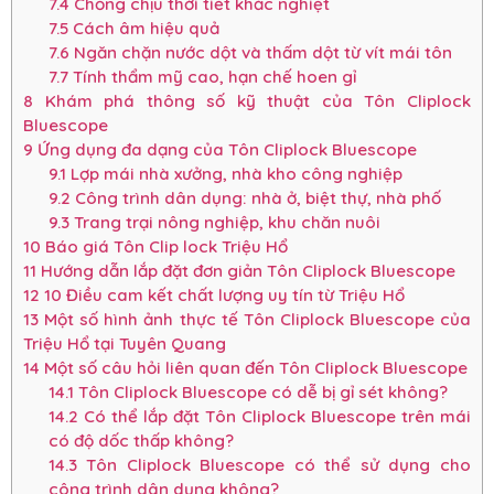
7.4
Chống chịu thời tiết khắc nghiệt
7.5
Cách âm hiệu quả
7.6
Ngăn chặn nước dột và thấm dột từ vít mái tôn
7.7
Tính thẩm mỹ cao, hạn chế hoen gỉ
8
Khám phá thông số kỹ thuật của Tôn Cliplock
Bluescope
9
Ứng dụng đa dạng của Tôn Cliplock Bluescope
9.1
Lợp mái nhà xưởng, nhà kho công nghiệp
9.2
Công trình dân dụng: nhà ở, biệt thự, nhà phố
9.3
Trang trại nông nghiệp, khu chăn nuôi
10
Báo giá Tôn Clip lock Triệu Hổ
11
Hướng dẫn lắp đặt đơn giản Tôn Cliplock Bluescope
12
10 Điều cam kết chất lượng uy tín từ Triệu Hổ
13
Một số hình ảnh thực tế Tôn Cliplock Bluescope của
Triệu Hổ tại Tuyên Quang
14
Một số câu hỏi liên quan đến Tôn Cliplock Bluescope
14.1
Tôn Cliplock Bluescope có dễ bị gỉ sét không?
14.2
Có thể lắp đặt Tôn Cliplock Bluescope trên mái
có độ dốc thấp không?
14.3
Tôn Cliplock Bluescope có thể sử dụng cho
công trình dân dụng không?