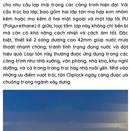
cho nhu cầu lợp mái trong các công trình hiện đại. Với
cấu trúc ba lớp, bao gồm hai lớp tôn mạ hợp kim nhôm
kẽm hoặc mạ kẽm ở hai mặt ngoài và một lớp lõi PU
(Polyurethane) ở giữa, loại tấm lợp này không chỉ bền bỉ
mà còn có khả năng cách nhiệt và cách âm tốt. Đặc
biệt, thiết kế 2 sóng dương cao 42mm giúp nước mưa
thoát nhanh chóng, tránh tình trạng đọng nước và dột
hiệu quả. Loại tôn này thường được ứng dụng trong các
công trình như nhà xưởng, văn phòng, nhà kho, khu nghỉ
dưỡng, và cả trong trang trại hay nhà nuôi yến. Nhờ vào
những ưu điểm vượt trội, tôn Cliplock ngày càng được ưa
chuộng trong ngành xây dựng.