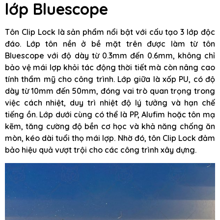
lớp Bluescope
Tôn Clip Lock là sản phẩm nổi bật với cấu tạo 3 lớp độc
đáo. Lớp tôn nền ở bề mặt trên được làm từ tôn
Bluescope với độ dày từ 0.3mm đến 0.6mm, không chỉ
bảo vệ mái lợp khỏi tác động thời tiết mà còn nâng cao
tính thẩm mỹ cho công trình. Lớp giữa là xốp PU, có độ
dày từ 10mm đến 50mm, đóng vai trò quan trọng trong
việc cách nhiệt, duy trì nhiệt độ lý tưởng và hạn chế
tiếng ồn. Lớp dưới cùng có thể là PP, Alufim hoặc tôn mạ
kẽm, tăng cường độ bền cơ học và khả năng chống ăn
mòn, kéo dài tuổi thọ mái lợp. Nhờ đó, tôn Clip Lock đảm
bảo hiệu quả vượt trội cho các công trình xây dựng.