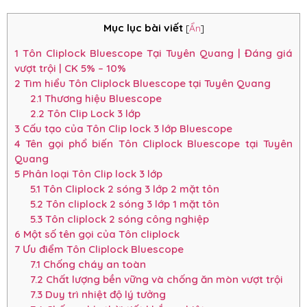
Mục lục bài viết
[
Ẩn
]
1
Tôn Cliplock Bluescope Tại Tuyên Quang | Đáng giá
vượt trội | CK 5% – 10%
2
Tìm hiểu Tôn Cliplock Bluescope tại Tuyên Quang
2.1
Thương hiệu Bluescope
2.2
Tôn Clip Lock 3 lớp
3
Cấu tạo của Tôn Clip lock 3 lớp Bluescope
4
Tên gọi phổ biến Tôn Cliplock Bluescope tại Tuyên
Quang
5
Phân loại Tôn Clip lock 3 lớp
5.1
Tôn Cliplock 2 sóng 3 lớp 2 mặt tôn
5.2
Tôn cliplock 2 sóng 3 lớp 1 mặt tôn
5.3
Tôn cliplock 2 sóng công nghiệp
6
Một số tên gọi của Tôn cliplock
7
Ưu điểm Tôn Cliplock Bluescope
7.1
Chống cháy an toàn
7.2
Chất lượng bền vững và chống ăn mòn vượt trội
7.3
Duy trì nhiệt độ lý tưởng