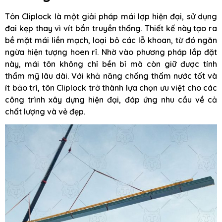
Tôn Cliplock là một giải pháp mái lợp hiện đại, sử dụng
đai kẹp thay vì vít bắn truyền thống. Thiết kế này tạo ra
bề mặt mái liền mạch, loại bỏ các lỗ khoan, từ đó ngăn
ngừa hiện tượng hoen rỉ. Nhờ vào phương pháp lắp đặt
này, mái tôn không chỉ bền bỉ mà còn giữ được tính
thẩm mỹ lâu dài. Với khả năng chống thấm nước tốt và
ít bảo trì, tôn Cliplock trở thành lựa chọn ưu việt cho các
công trình xây dựng hiện đại, đáp ứng nhu cầu về cả
chất lượng và vẻ đẹp.