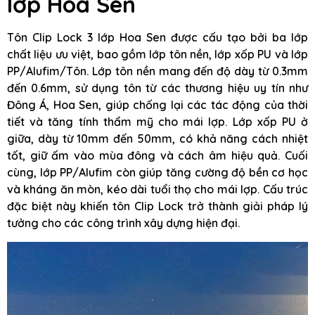
lớp Hoa Sen
Tôn Clip Lock 3 lớp Hoa Sen được cấu tạo bởi ba lớp
chất liệu ưu việt, bao gồm lớp tôn nền, lớp xốp PU và lớp
PP/Alufim/Tôn. Lớp tôn nền mang đến độ dày từ 0.3mm
đến 0.6mm, sử dụng tôn từ các thương hiệu uy tín như
Đông Á, Hoa Sen, giúp chống lại các tác động của thời
tiết và tăng tính thẩm mỹ cho mái lợp. Lớp xốp PU ở
giữa, dày từ 10mm đến 50mm, có khả năng cách nhiệt
tốt, giữ ấm vào mùa đông và cách âm hiệu quả. Cuối
cùng, lớp PP/Alufim còn giúp tăng cường độ bền cơ học
và kháng ăn mòn, kéo dài tuổi thọ cho mái lợp. Cấu trúc
đặc biệt này khiến tôn Clip Lock trở thành giải pháp lý
tưởng cho các công trình xây dựng hiện đại.