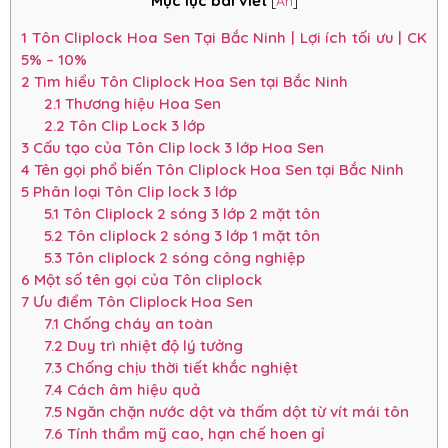
Mục lục bài viết
[
Ẩn
]
1
Tôn Cliplock Hoa Sen Tại Bắc Ninh | Lợi ích tối ưu | CK
5% – 10%
2
Tìm hiểu Tôn Cliplock Hoa Sen tại Bắc Ninh
2.1
Thương hiệu Hoa Sen
2.2
Tôn Clip Lock 3 lớp
3
Cấu tạo của Tôn Clip lock 3 lớp Hoa Sen
4
Tên gọi phổ biến Tôn Cliplock Hoa Sen tại Bắc Ninh
5
Phân loại Tôn Clip lock 3 lớp
5.1
Tôn Cliplock 2 sóng 3 lớp 2 mặt tôn
5.2
Tôn cliplock 2 sóng 3 lớp 1 mặt tôn
5.3
Tôn cliplock 2 sóng công nghiệp
6
Một số tên gọi của Tôn cliplock
7
Ưu điểm Tôn Cliplock Hoa Sen
7.1
Chống cháy an toàn
7.2
Duy trì nhiệt độ lý tưởng
7.3
Chống chịu thời tiết khắc nghiệt
7.4
Cách âm hiệu quả
7.5
Ngăn chặn nước dột và thấm dột từ vít mái tôn
7.6
Tính thẩm mỹ cao, hạn chế hoen gỉ