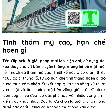
Tính thẩm mỹ cao, hạn chế
hoen gỉ
Tôn Cliplock là giải pháp mái lợp hiện đại, sử dụng đai
kẹp thay cho vít bắn truyền thống, mang lại bề mặt mái
liền mạch và thẩm mỹ cao. Thiết kế này giúp giảm thiểu
nguy cơ bị thủng lỗ, từ đó hạn chế tình trạng hoen gỉ do
nước mưa xâm nhập. Sự kết hợp giữa tính năng kỹ thuật
vượt trội và tính thẩm mỹ bền vững giúp tôn Cliplock
luôn duy trì vẻ đẹp lâu dài, phù hợp với nhiều công trình
kiến trúc khác nhau. Đây là lựa chọn lý tưởng cho những
ai đề cao chất lượng và sự hoàn mỹ trong xây dựng.