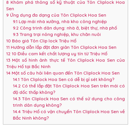
8
Khám phá thông số kỹ thuật của Tôn Cliplock Hoa
Sen
9
Ứng dụng đa dạng của Tôn Cliplock Hoa Sen
9.1
Lợp mái nhà xưởng, nhà kho công nghiệp
9.2
Công trình dân dụng: nhà ở, biệt thự, nhà phố
9.3
Trang trại nông nghiệp, khu chăn nuôi
10
Báo giá Tôn Clip lock Triệu Hổ
11
Hướng dẫn lắp đặt đơn giản Tôn Cliplock Hoa Sen
12
10 Điều cam kết chất lượng uy tín từ Triệu Hổ
13
Một số hình ảnh thực tế Tôn Cliplock Hoa Sen của
Triệu Hổ tại Bắc Ninh
14
Một số câu hỏi liên quan đến Tôn Cliplock Hoa Sen
14.1
Tôn Cliplock Hoa Sen có dễ bị gỉ sét không?
14.2
Có thể lắp đặt Tôn Cliplock Hoa Sen trên mái có
độ dốc thấp không?
14.3
Tôn Cliplock Hoa Sen có thể sử dụng cho công
trình dân dụng không?
14.4
Triệu Hổ có vận chuyển Tôn Cliplock Hoa Sen về
Bắc Ninh không?