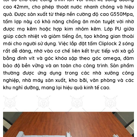
cao 42mm, cho phép thoát nước nhanh chóng và hiệu
quả. Được sản xuất từ thép nền cường độ cao G550Mpa,
tấm lợp này có khả năng chống ăn mòn tuyệt vời nhờ
được mạ kẽm hoặc hợp kim nhôm kẽm. Lớp PU giữa
giúp cách nhiệt và giảm tiếng ồn, tạo không gian thoải
mái cho người sử dụng. Việc lắp đặt tấm Cliplock 2 sóng
rất dễ dàng, nhờ vào cơ chế liên kết trực tiếp với xà gồ
bằng đinh vít và góc khóa sập theo góc omega, đảm
bảo độ bền vững và an toàn cho công trình. Sản phẩm
thường được ứng dụng trong các nhà xưởng công
nghiệp, nhà máy sản xuất, kho bãi, văn phòng và các
khu nghỉ dưỡng, mang lại hiệu quả kinh tế cao.