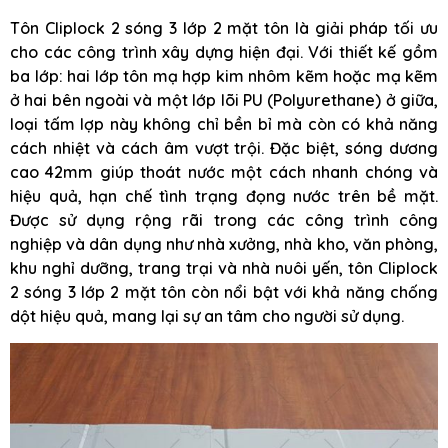
Tôn Cliplock 2 sóng 3 lớp 2 mặt tôn là giải pháp tối ưu
cho các công trình xây dựng hiện đại. Với thiết kế gồm
ba lớp: hai lớp tôn mạ hợp kim nhôm kẽm hoặc mạ kẽm
ở hai bên ngoài và một lớp lõi PU (Polyurethane) ở giữa,
loại tấm lợp này không chỉ bền bỉ mà còn có khả năng
cách nhiệt và cách âm vượt trội. Đặc biệt, sóng dương
cao 42mm giúp thoát nước một cách nhanh chóng và
hiệu quả, hạn chế tình trạng đọng nước trên bề mặt.
Được sử dụng rộng rãi trong các công trình công
nghiệp và dân dụng như nhà xưởng, nhà kho, văn phòng,
khu nghỉ dưỡng, trang trại và nhà nuôi yến, tôn Cliplock
2 sóng 3 lớp 2 mặt tôn còn nổi bật với khả năng chống
dột hiệu quả, mang lại sự an tâm cho người sử dụng.