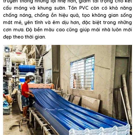
truyền thống nhưng lại nhẹ hơn, giảm tải trọng cho kết
cấu móng và khung sườn. Tôn PVC còn có khả năng
chống nóng, chống ồn hiệu quả, tạo không gian sống
mát mẻ, yên tĩnh và êm dịu hơn, đặc biệt trong những
cơn mưa. Độ bền màu cao cũng giúp mái nhà luôn mới
đẹp theo thời gian.