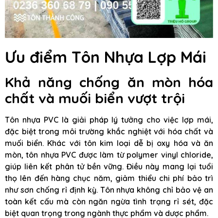
Ưu điểm Tôn Nhựa Lợp Mái
Khả năng chống ăn mòn hóa
chất và muối biển vượt trội
Tôn nhựa PVC là giải pháp lý tưởng cho việc lợp mái,
đặc biệt trong môi trường khắc nghiệt với hóa chất và
muối biển. Khác với tôn kim loại dễ bị oxy hóa và ăn
mòn, tôn nhựa PVC được làm từ polymer vinyl chloride,
giúp liên kết phân tử bền vững. Điều này mang lại tuổi
thọ lên đến hàng chục năm, giảm thiểu chi phí bảo trì
như sơn chống rỉ định kỳ. Tôn nhựa không chỉ bảo vệ an
toàn kết cấu mà còn ngăn ngừa tình trạng rỉ sét, đặc
biệt quan trọng trong ngành thực phẩm và dược phẩm.