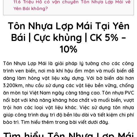
11.6
Triệu Hổ có vận chuyển Tôn Nhựa Lợp Mái về
Yên Bái không?
Tôn Nhựa Lợp Mái Tại Yên
Bái |
Cực khủng
| CK 5% –
10%
Tôn Nhựa Lợp Mái là giải pháp lý tưởng cho các công
trình ven biển, nơi mà khí hậu ẩm mặn và muối biển dễ
dàng làm hỏng vật liệu xây dựng. Với bờ biển dài hơn
3.200km, nhu cầu sử dụng các vật liệu bền vững, chống
ăn mòn tại Việt Nam ngày càng tăng cao. Tôn nhựa PVC
nổi bật với khả năng kháng hóa chất và muối biển, vượt
trội hơn các loại vật liệu khác. Việc sử dụng tôn nhựa
giúp công trình duy trì độ bền lâu dài và tiết kiệm chi phí
bảo trì. Tìm hiểu thêm trong bài viết dưới đây.
Tìm hiểu Tôn Nhựa Lợp Mái