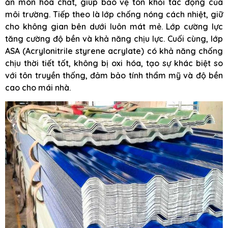
ăn mòn hóa chất, giúp bảo vệ tôn khỏi tác động của
môi trường. Tiếp theo là lớp chống nóng cách nhiệt, giữ
cho không gian bên dưới luôn mát mẻ. Lớp cường lực
tăng cường độ bền và khả năng chịu lực. Cuối cùng, lớp
ASA (Acrylonitrile styrene acrylate) có khả năng chống
chịu thời tiết tốt, không bị oxi hóa, tạo sự khác biệt so
với tôn truyền thống, đảm bảo tính thẩm mỹ và độ bền
cao cho mái nhà.