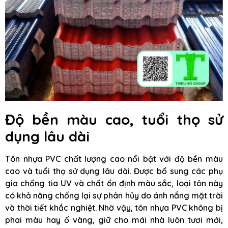
Độ bền màu cao, tuổi thọ sử
dụng lâu dài
Tôn nhựa PVC chất lượng cao nổi bật với độ bền màu
cao và tuổi thọ sử dụng lâu dài. Được bổ sung các phụ
gia chống tia UV và chất ổn định màu sắc, loại tôn này
có khả năng chống lại sự phân hủy do ánh nắng mặt trời
và thời tiết khắc nghiệt. Nhờ vậy, tôn nhựa PVC không bị
phai màu hay ố vàng, giữ cho mái nhà luôn tươi mới,