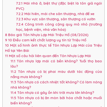
7.2.1
Mái nhà ở, biệt thự (đặc biệt là tôn giả ngói
PVC)
7.2.2
Mái hiên, mái che sân thượng, nhà để xe
7.2.3
Khu vực sân thượng, sân thượng có vườn
7.2.4
Công trình công cộng quy mô nhỏ (trường
học, bệnh viện, nhà văn hóa)
8
Báo giá Tôn Nhựa Lợp Mái Triệu Hổ (08/2026)
9
10 Điều cam kết chất lượng uy tín từ Triệu Hổ
10
Một số hình ảnh thực tế Tôn Nhựa Lợp Mái của Triệu
Hổ tại Yên Bái
11
Một số câu hỏi liên quan đến Tôn Nhựa Lợp Mái
11.1
Tôn nhựa lợp mái có bền không? Tuổi thọ bao
lâu?
11.2
Tôn nhựa có bị phai màu dưới tác động của
nắng mưa không?
11.3
Tôn nhựa có cách nhiệt tốt không? Có làm nóng
nhà không?
11.4
Tôn nhựa có gây ồn khi trời mưa lớn không?
11.5
Tôn nhựa có bị ăn mòn bởi hóa chất hoặc muối
biển không?