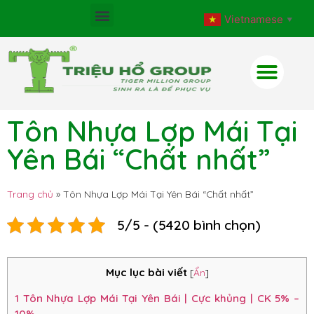
Vietnamese
▼
Tôn Nhựa Lợp Mái Tại
Yên Bái “Chất nhất”
Trang chủ
»
Tôn Nhựa Lợp Mái Tại Yên Bái “Chất nhất”
5/5 - (5420 bình chọn)
Mục lục bài viết
[
Ẩn
]
1
Tôn Nhựa Lợp Mái Tại Yên Bái | Cực khủng | CK 5% –
10%