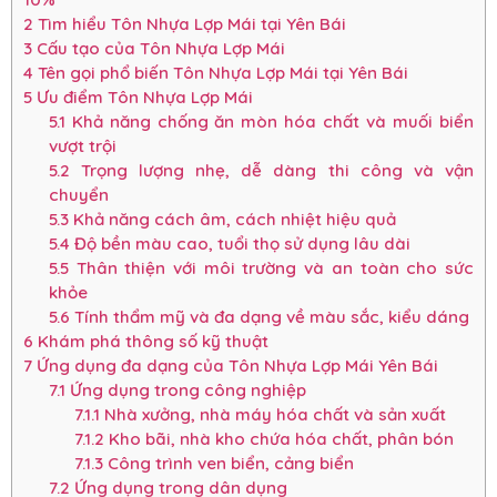
2
Tìm hiểu Tôn Nhựa Lợp Mái tại Yên Bái
3
Cấu tạo của Tôn Nhựa Lợp Mái
4
Tên gọi phổ biến Tôn Nhựa Lợp Mái tại Yên Bái
5
Ưu điểm Tôn Nhựa Lợp Mái
5.1
Khả năng chống ăn mòn hóa chất và muối biển
vượt trội
5.2
Trọng lượng nhẹ, dễ dàng thi công và vận
chuyển
5.3
Khả năng cách âm, cách nhiệt hiệu quả
5.4
Độ bền màu cao, tuổi thọ sử dụng lâu dài
5.5
Thân thiện với môi trường và an toàn cho sức
khỏe
5.6
Tính thẩm mỹ và đa dạng về màu sắc, kiểu dáng
6
Khám phá thông số kỹ thuật
7
Ứng dụng đa dạng của Tôn Nhựa Lợp Mái Yên Bái
7.1
Ứng dụng trong công nghiệp
7.1.1
Nhà xưởng, nhà máy hóa chất và sản xuất
7.1.2
Kho bãi, nhà kho chứa hóa chất, phân bón
7.1.3
Công trình ven biển, cảng biển
7.2
Ứng dụng trong dân dụng