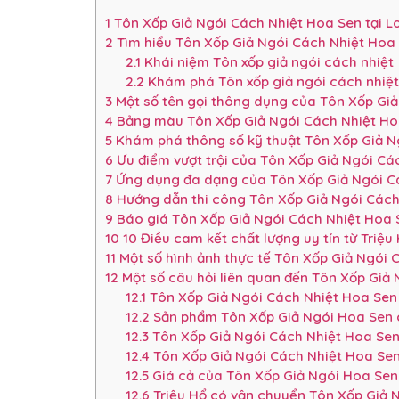
1
Tôn Xốp Giả Ngói Cách Nhiệt Hoa Sen tại Lo
2
Tìm hiểu Tôn Xốp Giả Ngói Cách Nhiệt Hoa 
2.1
Khái niệm Tôn xốp giả ngói cách nhiệt
2.2
Khám phá Tôn xốp giả ngói cách nhiệ
3
Một số tên gọi thông dụng của Tôn Xốp Gi
4
Bảng màu Tôn Xốp Giả Ngói Cách Nhiệt Ho
5
Khám phá thông số kỹ thuật Tôn Xốp Giả N
6
Ưu điểm vượt trội của Tôn Xốp Giả Ngói Cá
7
Ứng dụng đa dạng của Tôn Xốp Giả Ngói C
8
Hướng dẫn thi công Tôn Xốp Giả Ngói Cách
9
Báo giá Tôn Xốp Giả Ngói Cách Nhiệt Hoa S
10
10 Điều cam kết chất lượng uy tín từ Triệu
11
Một số hình ảnh thực tế Tôn Xốp Giả Ngói 
12
Một số câu hỏi liên quan đến Tôn Xốp Giả
12.1
Tôn Xốp Giả Ngói Cách Nhiệt Hoa Sen
12.2
Sản phẩm Tôn Xốp Giả Ngói Hoa Sen có
12.3
Tôn Xốp Giả Ngói Cách Nhiệt Hoa Sen
12.4
Tôn Xốp Giả Ngói Cách Nhiệt Hoa Sen 
12.5
Giá cả của Tôn Xốp Giả Ngói Hoa Sen
12.6
Triệu Hổ có vận chuyển Tôn Xốp Giả 