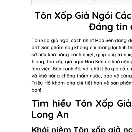
Tôn Xốp Giả Ngói Các
Đáng tin 
Tôn xốp giả ngói cách nhiệt Hoa Sen đang 
bật. Sản phẩm này không chỉ mang lại tính t
sở hữu khả năng cách nhiệt, giúp duy trì nhi
trong, tôn xốp giả ngói Hoa Sen có khả năng
làm việc. Bên cạnh đó, với chất liệu gia cố 
và khả năng chống thấm nước, bảo vệ công t
Triệu Hổ khám phá chi tiết hơn về sản phẩ
bạn!
Tìm hiểu Tôn Xốp Giả
Long An
Khái niệm Tôn xốp giả ng