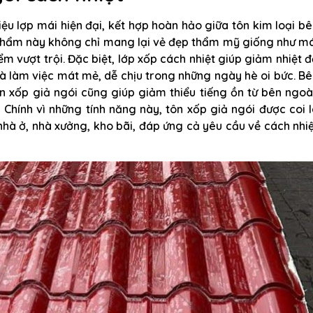
liệu lợp mái hiện đại, kết hợp hoàn hảo giữa tôn kim loại b
 phẩm này không chỉ mang lại vẻ đẹp thẩm mỹ giống như m
m vượt trội. Đặc biệt, lớp xốp cách nhiệt giúp giảm nhiệt 
à làm việc mát mẻ, dễ chịu trong những ngày hè oi bức. B
 xốp giả ngói cũng giúp giảm thiểu tiếng ồn từ bên ngoà
 Chính vì những tính năng này, tôn xốp giả ngói được coi 
nhà ở, nhà xưởng, kho bãi, đáp ứng cả yêu cầu về cách nhi