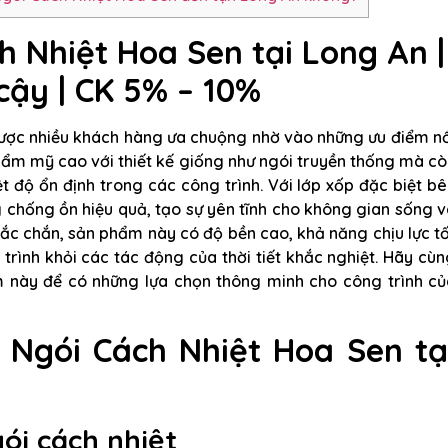
h Nhiệt Hoa Sen tại Long An |
cậy | CK 5% – 10%
được nhiều khách hàng ưa chuộng nhờ vào những ưu điểm nổ
hẩm mỹ cao với thiết kế giống như ngói truyền thống mà c
ệt độ ổn định trong các công trình. Với lớp xốp đặc biệt b
 chống ồn hiệu quả, tạo sự yên tĩnh cho không gian sống 
chắc chắn, sản phẩm này có độ bền cao, khả năng chịu lực t
rình khỏi các tác động của thời tiết khắc nghiệt. Hãy cù
m này để có những lựa chọn thông minh cho công trình củ
 Ngói Cách Nhiệt Hoa Sen tạ
ói cách nhiệt