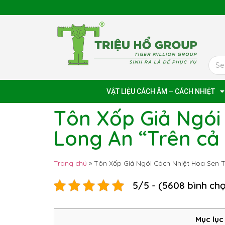
VẬT LIỆU CÁCH ÂM – CÁCH NHIỆT
Tôn Xốp Giả Ngói
Long An “Trên cả 
Trang chủ
»
Tôn Xốp Giả Ngói Cách Nhiệt Hoa Sen Tạ
5/5 - (5608 bình ch
Mục lục 