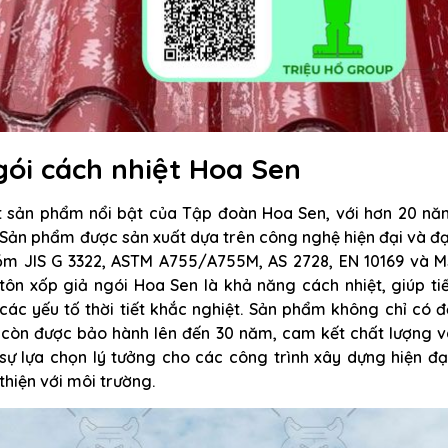
ói cách nhiệt Hoa Sen
t sản phẩm nổi bật của Tập đoàn Hoa Sen, với hơn 20 nă
 Sản phẩm được sản xuất dựa trên công nghệ hiện đại và đ
gồm JIS G 3322, ASTM A755/A755M, AS 2728, EN 10169 và M
tôn xốp giả ngói Hoa Sen là khả năng cách nhiệt, giúp ti
các yếu tố thời tiết khắc nghiệt. Sản phẩm không chỉ có 
còn được bảo hành lên đến 30 năm, cam kết chất lượng v
sự lựa chọn lý tưởng cho các công trình xây dựng hiện đạ
hiện với môi trường.