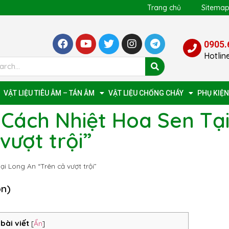
Trang chủ
Sitema
0905.
Hotlin
VẬT LIỆU TIÊU ÂM – TÁN ÂM
VẬT LIỆU CHỐNG CHÁY
PHỤ KIỆN
 Cách Nhiệt Hoa Sen Tạ
vượt trội”
i Long An “Trên cả vượt trội”
ọn)
bài viết
[
Ẩn
]