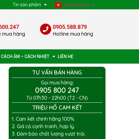
p
Tin sản phẩm
Vietnamese
▼
600.247
0905.588.879
e mua hàng
Hotline mua hàng
 CÁCH ÂM – CÁCH NHIỆT
LIÊN HỆ
i
TƯ VẤN BÁN HÀNG
Gọi mua hàng:
0905 800 247
Từ 07h30 - 22h00 (T2 - CN)
TRIỆU HỔ CAM KẾT
1. Cam kết chính hãng 100%.
2. Giá cả cạnh tranh, hợp lý.
3. Đảm bảo chất lượng vượt trội.