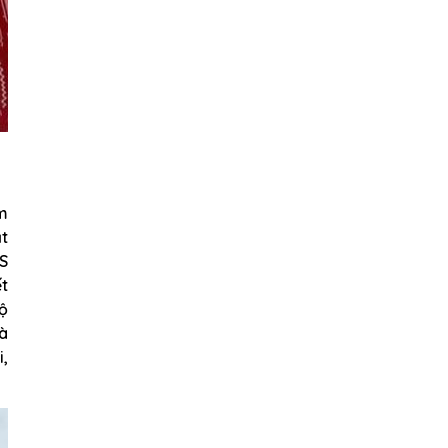
m
ạt
S
ết
độ
à
i,