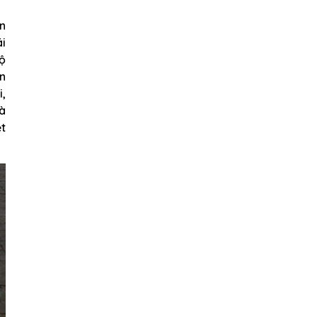
ên
ái
độ
ên
i,
là
ệt