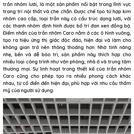
trần nhôm lưới, là một sản phẩm nổi bật trong lĩnh vực
trang trí nội thất và che chắn. Được chế tạo từ hợp kim
nhôm cao cấp, loại trần này có cấu trúc dạng lưới, với
các thanh nhôm định hình được bố trí đan xen đồng bộ.
Điểm nhấn của trần nhôm Caro nằm ở các ô hình vuông,
tạo ra hiệu ứng thị giác độc đáo, hiện đại và làm cho
không gian trở nên thông thoáng hơn. Nhờ tính năng
nhẹ, bền và dễ bảo trì, sản phẩm này thích hợp cho
nhiều loại công trình như văn phòng, nhà ở và trung tâm
thương mại. Sự linh hoạt trong thiết kế của trần nhôm
Caro cũng cho phép tạo ra nhiều phong cách khác
nhau, từ cổ điển đến hiện đại, phù hợp với nhu cầu thẩm
mỹ của người sử dụng.