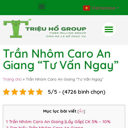
Vietnamese
▼
Trần Nhôm Caro An
Giang “Tư Vấn Ngay”
Trang chủ
»
Trần Nhôm Caro An Giang “Tư Vấn Ngay”
5/5 - (4726 bình chọn)
Mục lục bài viết
[
Ẩn
]
1
Trần Nhôm Caro An Giang |Lấy Gấp| CK 5% – 10%
2
Tìm hiểu Trần Nhôm Caro An Giang