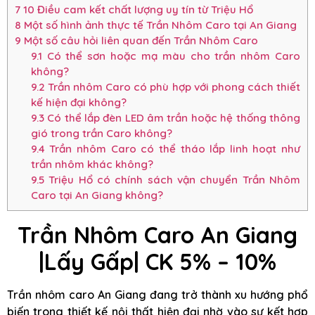
7
10 Điều cam kết chất lượng uy tín từ Triệu Hổ
8
Một số hình ảnh thực tế Trần Nhôm Caro tại An Giang
9
Một số câu hỏi liên quan đến Trần Nhôm Caro
9.1
Có thể sơn hoặc mạ màu cho trần nhôm Caro
không?
9.2
Trần nhôm Caro có phù hợp với phong cách thiết
kế hiện đại không?
9.3
Có thể lắp đèn LED âm trần hoặc hệ thống thông
gió trong trần Caro không?
9.4
Trần nhôm Caro có thể tháo lắp linh hoạt như
trần nhôm khác không?
9.5
Triệu Hổ có chính sách vận chuyển Trần Nhôm
Caro tại An Giang không?
Trần Nhôm Caro An Giang
|Lấy Gấp| CK 5% – 10%
Trần nhôm caro An Giang đang trở thành xu hướng phổ
biến trong thiết kế nội thất hiện đại nhờ vào sự kết hợp