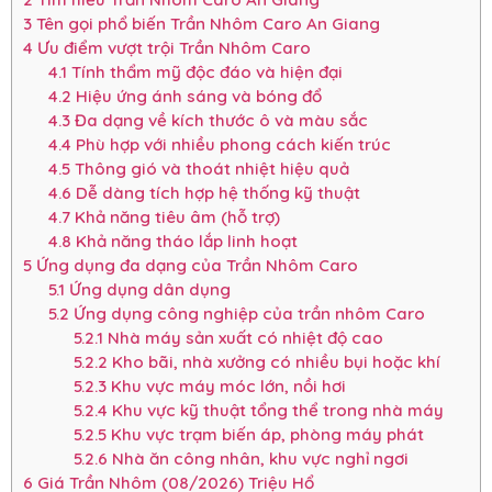
3
Tên gọi phổ biến Trần Nhôm Caro An Giang
4
Ưu điểm vượt trội Trần Nhôm Caro
4.1
Tính thẩm mỹ độc đáo và hiện đại
4.2
Hiệu ứng ánh sáng và bóng đổ
4.3
Đa dạng về kích thước ô và màu sắc
4.4
Phù hợp với nhiều phong cách kiến trúc
4.5
Thông gió và thoát nhiệt hiệu quả
4.6
Dễ dàng tích hợp hệ thống kỹ thuật
4.7
Khả năng tiêu âm (hỗ trợ)
4.8
Khả năng tháo lắp linh hoạt
5
Ứng dụng đa dạng của Trần Nhôm Caro
5.1
Ứng dụng dân dụng
5.2
Ứng dụng công nghiệp của trần nhôm Caro
5.2.1
Nhà máy sản xuất có nhiệt độ cao
5.2.2
Kho bãi, nhà xưởng có nhiều bụi hoặc khí
5.2.3
Khu vực máy móc lớn, nồi hơi
5.2.4
Khu vực kỹ thuật tổng thể trong nhà máy
5.2.5
Khu vực trạm biến áp, phòng máy phát
5.2.6
Nhà ăn công nhân, khu vực nghỉ ngơi
6
Giá Trần Nhôm (08/2026) Triệu Hổ