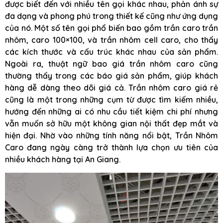
được biết đến với nhiều tên gọi khác nhau, phản ánh sự
đa dạng và phong phú trong thiết kế cũng như ứng dụng
của nó. Một số tên gọi phổ biến bao gồm trần caro trần
nhôm, caro 100×100, và trần nhôm cell caro, cho thấy
các kích thước và cấu trúc khác nhau của sản phẩm.
Ngoài ra, thuật ngữ bao giá trần nhôm caro cũng
thường thấy trong các báo giá sản phẩm, giúp khách
hàng dễ dàng theo dõi giá cả. Trần nhôm caro giá rẻ
cũng là một trong những cụm từ được tìm kiếm nhiều,
hướng đến những ai có nhu cầu tiết kiệm chi phí nhưng
vẫn muốn sở hữu một không gian nội thất đẹp mắt và
hiện đại. Nhờ vào những tính năng nổi bật, Trần Nhôm
Caro đang ngày càng trở thành lựa chọn ưu tiên của
nhiều khách hàng tại An Giang.