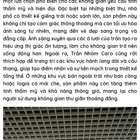
một lựa chọn phổ biến cho các không gian yêu cầu tính
thẩm mỹ và hiện đại. Đặc biệt tại những biệt thự, nhà
phố có thiết kế giếng trời hoặc sảnh lớn, sản phẩm này
không chỉ tạo cảm giác thông thoáng mà còn tối ưu hóa
ánh sáng tự nhiên, mang đến vẻ đẹp sang trọng và
đẳng cấp. Ánh sáng xuyên qua các ô lưới của trần tạo ra
hiệu ứng thị giác ấn tượng, làm cho không gian trở nên
sống động hơn. Ngoài ra, Trần Nhôm Caro cũng rất
thích hợp để trang trí các khu vực hành lang dài và cầu
thang, giúp tạo điểm nhấn và sự liền mạch trong thiết kế
tổng thể. Ở những khu vực bán ngoài trời như ban công
hoặc logia có mái che, sản phẩm này còn tăng thêm
tính thẩm mỹ và khả năng thông gió, mang lại cho
người sử dụng không gian thư giãn thoáng đãng.