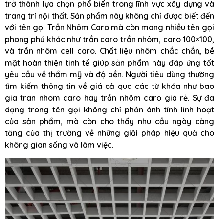
trở thành lựa chọn phổ biến trong lĩnh vực xây dựng và
trang trí nội thất. Sản phẩm này không chỉ được biết đến
với tên gọi Trần Nhôm Caro mà còn mang nhiều tên gọi
phong phú khác như trần caro trần nhôm, caro 100×100,
và trần nhôm cell caro. Chất liệu nhôm chắc chắn, bề
mặt hoàn thiện tinh tế giúp sản phẩm này đáp ứng tốt
yêu cầu về thẩm mỹ và độ bền. Người tiêu dùng thường
tìm kiếm thông tin về giá cả qua các từ khóa như bao
gia tran nhom caro hay trần nhôm caro giá rẻ. Sự đa
dạng trong tên gọi không chỉ phản ánh tính linh hoạt
của sản phẩm, mà còn cho thấy nhu cầu ngày càng
tăng của thị trường về những giải pháp hiệu quả cho
không gian sống và làm việc.