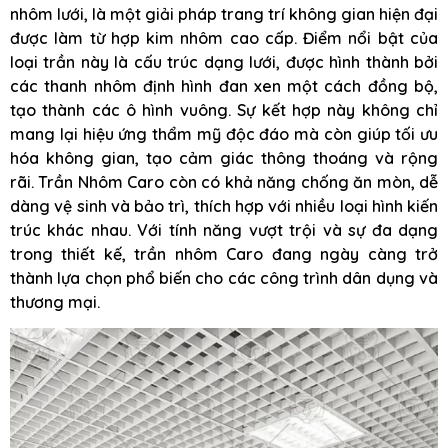
nhôm lưới, là một giải pháp trang trí không gian hiện đại
được làm từ hợp kim nhôm cao cấp. Điểm nổi bật của
loại trần này là cấu trúc dạng lưới, được hình thành bởi
các thanh nhôm định hình đan xen một cách đồng bộ,
tạo thành các ô hình vuông. Sự kết hợp này không chỉ
mang lại hiệu ứng thẩm mỹ độc đáo mà còn giúp tối ưu
hóa không gian, tạo cảm giác thông thoáng và rộng
rãi. Trần Nhôm Caro còn có khả năng chống ăn mòn, dễ
dàng vệ sinh và bảo trì, thích hợp với nhiều loại hình kiến
trúc khác nhau. Với tính năng vượt trội và sự đa dạng
trong thiết kế, trần nhôm Caro đang ngày càng trở
thành lựa chọn phổ biến cho các công trình dân dụng và
thương mại.