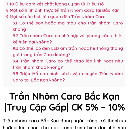
7
10 Điều cam kết chất lượng uy tín từ Triệu Hổ
8
Một số hình ảnh thực tế Trần Nhôm Caro tại Bắc Kạn
9
Một số câu hỏi liên quan đến Trần Nhôm Caro
9.1
Có thể sơn hoặc mạ màu cho trần nhôm Caro
không?
9.2
Trần nhôm Caro có phù hợp với phong cách thiết
kế hiện đại không?
9.3
Có thể lắp đèn LED âm trần hoặc hệ thống thông
gió trong trần Caro không?
9.4
Trần nhôm Caro có thể tháo lắp linh hoạt như
trần nhôm khác không?
9.5
Triệu Hổ có chính sách vận chuyển Trần Nhôm
Caro tại Bắc Kạn không?
Trần Nhôm Caro Bắc Kạn
|Truy Cập Gấp| CK 5% – 10%
Trần nhôm caro Bắc Kạn đang ngày càng trở thành xu
hướng lựa chọn cho các công trình hiện đại nhờ vào