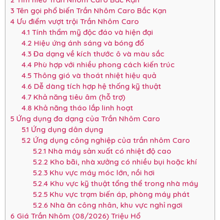
3
Tên gọi phổ biến Trần Nhôm Caro Bắc Kạn
4
Ưu điểm vượt trội Trần Nhôm Caro
4.1
Tính thẩm mỹ độc đáo và hiện đại
4.2
Hiệu ứng ánh sáng và bóng đổ
4.3
Đa dạng về kích thước ô và màu sắc
4.4
Phù hợp với nhiều phong cách kiến trúc
4.5
Thông gió và thoát nhiệt hiệu quả
4.6
Dễ dàng tích hợp hệ thống kỹ thuật
4.7
Khả năng tiêu âm (hỗ trợ)
4.8
Khả năng tháo lắp linh hoạt
5
Ứng dụng đa dạng của Trần Nhôm Caro
5.1
Ứng dụng dân dụng
5.2
Ứng dụng công nghiệp của trần nhôm Caro
5.2.1
Nhà máy sản xuất có nhiệt độ cao
5.2.2
Kho bãi, nhà xưởng có nhiều bụi hoặc khí
5.2.3
Khu vực máy móc lớn, nồi hơi
5.2.4
Khu vực kỹ thuật tổng thể trong nhà máy
5.2.5
Khu vực trạm biến áp, phòng máy phát
5.2.6
Nhà ăn công nhân, khu vực nghỉ ngơi
6
Giá Trần Nhôm (08/2026) Triệu Hổ