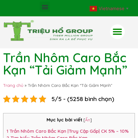
Vietnamese
▼
Trần Nhôm Caro Bắc
Kạn “Tải Giảm Mạnh”
Trang chủ
»
Trần Nhôm Caro Bắc Kạn “Tải Giảm Mạnh”
5/5 - (5258 bình chọn)
Mục lục bài viết
[
Ẩn
]
1
Trần Nhôm Caro Bắc Kạn |Truy Cập Gấp| CK 5% – 10%
2
Tìm hiểu Trần Nhôm Caro Bắc Kạn