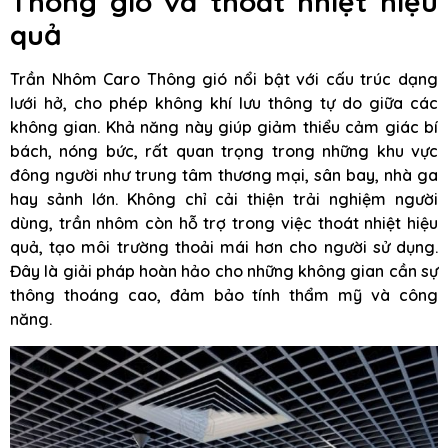
Thông gió và thoát nhiệt hiệu
quả
Trần Nhôm Caro Thông gió nổi bật với cấu trúc dạng
lưới hở, cho phép không khí lưu thông tự do giữa các
không gian. Khả năng này giúp giảm thiểu cảm giác bí
bách, nóng bức, rất quan trọng trong những khu vực
đông người như trung tâm thương mại, sân bay, nhà ga
hay sảnh lớn. Không chỉ cải thiện trải nghiệm người
dùng, trần nhôm còn hỗ trợ trong việc thoát nhiệt hiệu
quả, tạo môi trường thoải mái hơn cho người sử dụng.
Đây là giải pháp hoàn hảo cho những không gian cần sự
thông thoáng cao, đảm bảo tính thẩm mỹ và công
năng.