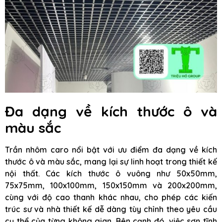
Đa dạng về kích thước ô và
màu sắc
Trần nhôm caro nổi bật với ưu điểm đa dạng về kích
thước ô và màu sắc, mang lại sự linh hoạt trong thiết kế
nội thất. Các kích thước ô vuông như 50x50mm,
75x75mm, 100x100mm, 150x150mm và 200x200mm,
cùng với độ cao thanh khác nhau, cho phép các kiến
trúc sư và nhà thiết kế dễ dàng tùy chỉnh theo yêu cầu
cụ thể của từng không gian. Bên cạnh đó, việc sơn tĩnh