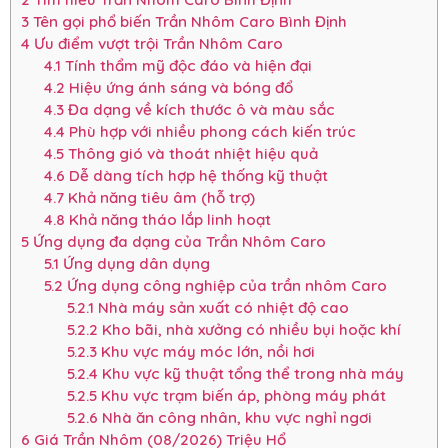
3
Tên gọi phổ biến Trần Nhôm Caro Bình Định
4
Ưu điểm vượt trội Trần Nhôm Caro
4.1
Tính thẩm mỹ độc đáo và hiện đại
4.2
Hiệu ứng ánh sáng và bóng đổ
4.3
Đa dạng về kích thước ô và màu sắc
4.4
Phù hợp với nhiều phong cách kiến trúc
4.5
Thông gió và thoát nhiệt hiệu quả
4.6
Dễ dàng tích hợp hệ thống kỹ thuật
4.7
Khả năng tiêu âm (hỗ trợ)
4.8
Khả năng tháo lắp linh hoạt
5
Ứng dụng đa dạng của Trần Nhôm Caro
5.1
Ứng dụng dân dụng
5.2
Ứng dụng công nghiệp của trần nhôm Caro
5.2.1
Nhà máy sản xuất có nhiệt độ cao
5.2.2
Kho bãi, nhà xưởng có nhiều bụi hoặc khí
5.2.3
Khu vực máy móc lớn, nồi hơi
5.2.4
Khu vực kỹ thuật tổng thể trong nhà máy
5.2.5
Khu vực trạm biến áp, phòng máy phát
5.2.6
Nhà ăn công nhân, khu vực nghỉ ngơi
6
Giá Trần Nhôm (08/2026) Triệu Hổ