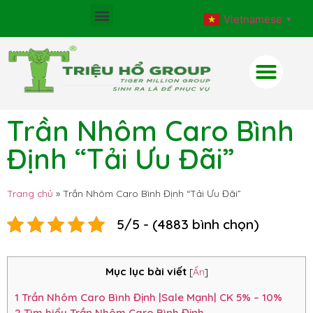
Vietnamese
▼
Trần Nhôm Caro Bình
Định “Tải Ưu Đãi”
Trang chủ
»
Trần Nhôm Caro Bình Định “Tải Ưu Đãi”
5/5 - (4883 bình chọn)
Mục lục bài viết
[
Ẩn
]
1
Trần Nhôm Caro Bình Định |Sale Mạnh| CK 5% – 10%
2
Tìm hiểu Trần Nhôm Caro Bình Định