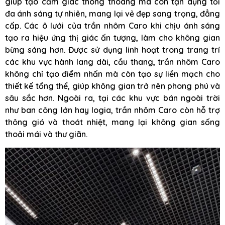
giúp tạo cảm giác thông thoáng mà còn tận dụng tối
đa ánh sáng tự nhiên, mang lại vẻ đẹp sang trọng, đẳng
cấp. Các ô lưới của trần nhôm Caro khi chịu ánh sáng
tạo ra hiệu ứng thị giác ấn tượng, làm cho không gian
bừng sáng hơn. Được sử dụng linh hoạt trong trang trí
các khu vực hành lang dài, cầu thang, trần nhôm Caro
không chỉ tạo điểm nhấn mà còn tạo sự liền mạch cho
thiết kế tổng thể, giúp không gian trở nên phong phú và
sâu sắc hơn. Ngoài ra, tại các khu vực bán ngoài trời
như ban công lớn hay logia, trần nhôm Caro còn hỗ trợ
thông gió và thoát nhiệt, mang lại không gian sống
thoải mái và thư giãn.