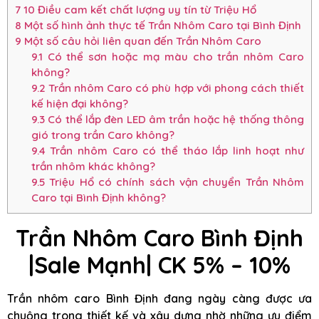
7
10 Điều cam kết chất lượng uy tín từ Triệu Hổ
8
Một số hình ảnh thực tế Trần Nhôm Caro tại Bình Định
9
Một số câu hỏi liên quan đến Trần Nhôm Caro
9.1
Có thể sơn hoặc mạ màu cho trần nhôm Caro
không?
9.2
Trần nhôm Caro có phù hợp với phong cách thiết
kế hiện đại không?
9.3
Có thể lắp đèn LED âm trần hoặc hệ thống thông
gió trong trần Caro không?
9.4
Trần nhôm Caro có thể tháo lắp linh hoạt như
trần nhôm khác không?
9.5
Triệu Hổ có chính sách vận chuyển Trần Nhôm
Caro tại Bình Định không?
Trần Nhôm Caro Bình Định
|Sale Mạnh| CK 5% – 10%
Trần nhôm caro Bình Định đang ngày càng được ưa
chuộng trong thiết kế và xây dựng nhờ những ưu điểm