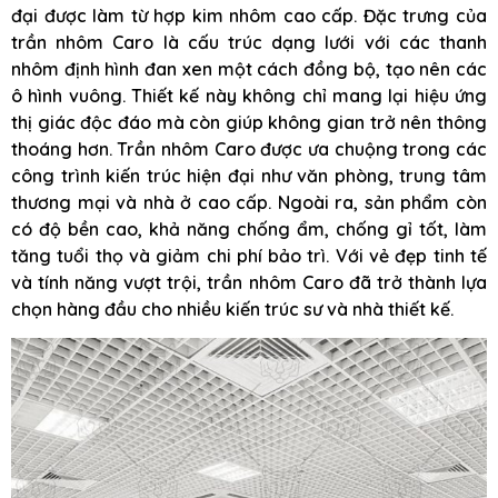
đại được làm từ hợp kim nhôm cao cấp. Đặc trưng của
trần nhôm Caro là cấu trúc dạng lưới với các thanh
nhôm định hình đan xen một cách đồng bộ, tạo nên các
ô hình vuông. Thiết kế này không chỉ mang lại hiệu ứng
thị giác độc đáo mà còn giúp không gian trở nên thông
thoáng hơn. Trần nhôm Caro được ưa chuộng trong các
công trình kiến trúc hiện đại như văn phòng, trung tâm
thương mại và nhà ở cao cấp. Ngoài ra, sản phẩm còn
có độ bền cao, khả năng chống ẩm, chống gỉ tốt, làm
tăng tuổi thọ và giảm chi phí bảo trì. Với vẻ đẹp tinh tế
và tính năng vượt trội, trần nhôm Caro đã trở thành lựa
chọn hàng đầu cho nhiều kiến trúc sư và nhà thiết kế.