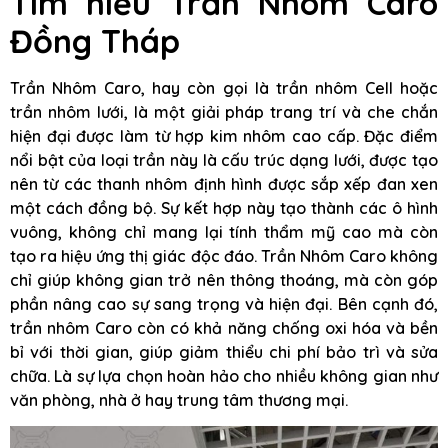
Tìm hiểu Trần Nhôm Caro
Đồng Tháp
Trần Nhôm Caro, hay còn gọi là trần nhôm Cell hoặc
trần nhôm lưới, là một giải pháp trang trí và che chắn
hiện đại được làm từ hợp kim nhôm cao cấp. Đặc điểm
nổi bật của loại trần này là cấu trúc dạng lưới, được tạo
nên từ các thanh nhôm định hình được sắp xếp đan xen
một cách đồng bộ. Sự kết hợp này tạo thành các ô hình
vuông, không chỉ mang lại tính thẩm mỹ cao mà còn
tạo ra hiệu ứng thị giác độc đáo. Trần Nhôm Caro không
chỉ giúp không gian trở nên thông thoáng, mà còn góp
phần nâng cao sự sang trọng và hiện đại. Bên cạnh đó,
trần nhôm Caro còn có khả năng chống oxi hóa và bền
bỉ với thời gian, giúp giảm thiểu chi phí bảo trì và sửa
chữa. Là sự lựa chọn hoàn hảo cho nhiều không gian như
văn phòng, nhà ở hay trung tâm thương mại.