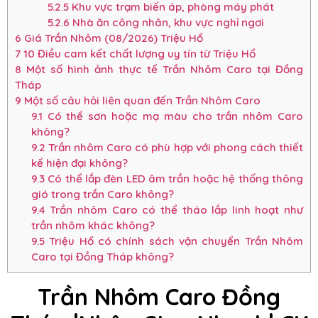
5.2.5
Khu vực trạm biến áp, phòng máy phát
5.2.6
Nhà ăn công nhân, khu vực nghỉ ngơi
6
Giá Trần Nhôm (08/2026) Triệu Hổ
7
10 Điều cam kết chất lượng uy tín từ Triệu Hổ
8
Một số hình ảnh thực tế Trần Nhôm Caro tại Đồng
Tháp
9
Một số câu hỏi liên quan đến Trần Nhôm Caro
9.1
Có thể sơn hoặc mạ màu cho trần nhôm Caro
không?
9.2
Trần nhôm Caro có phù hợp với phong cách thiết
kế hiện đại không?
9.3
Có thể lắp đèn LED âm trần hoặc hệ thống thông
gió trong trần Caro không?
9.4
Trần nhôm Caro có thể tháo lắp linh hoạt như
trần nhôm khác không?
9.5
Triệu Hổ có chính sách vận chuyển Trần Nhôm
Caro tại Đồng Tháp không?
Trần Nhôm Caro Đồng