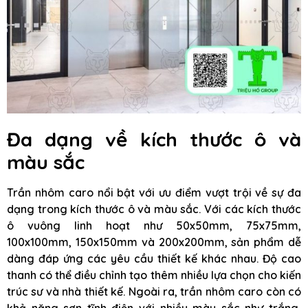
Đa dạng về kích thước ô và
màu sắc
Trần nhôm caro nổi bật với ưu điểm vượt trội về sự đa
dạng trong kích thước ô và màu sắc. Với các kích thước
ô vuông linh hoạt như 50x50mm, 75x75mm,
100x100mm, 150x150mm và 200x200mm, sản phẩm dễ
dàng đáp ứng các yêu cầu thiết kế khác nhau. Độ cao
thanh có thể điều chỉnh tạo thêm nhiều lựa chọn cho kiến
trúc sư và nhà thiết kế. Ngoài ra, trần nhôm caro còn có
khả năng sơn tĩnh điện với nhiều màu sắc như trắng,