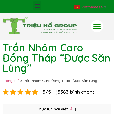
Vietnamese
▼
Trần Nhôm Caro
Đồng Tháp “Được Săn
Lùng”
Trang chủ
»
Trần Nhôm Caro Đồng Tháp “Được Săn Lùng”
5/5 - (5583 bình chọn)
Mục lục bài viết
[
Ẩn
]