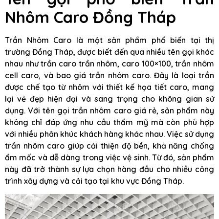
Nhôm Caro Đồng Tháp
Trần Nhôm Caro là một sản phẩm phổ biến tại thị
trường Đồng Tháp, được biết đến qua nhiều tên gọi khác
nhau như trần caro trần nhôm, caro 100×100, trần nhôm
cell caro, và bao giá trần nhôm caro. Đây là loại trần
được chế tạo từ nhôm với thiết kế họa tiết caro, mang
lại vẻ đẹp hiện đại và sang trọng cho không gian sử
dụng. Với tên gọi trần nhôm caro giá rẻ, sản phẩm này
không chỉ đáp ứng nhu cầu thẩm mỹ mà còn phù hợp
với nhiều phân khúc khách hàng khác nhau. Việc sử dụng
trần nhôm caro giúp cải thiện độ bền, khả năng chống
ẩm mốc và dễ dàng trong việc vệ sinh. Từ đó, sản phẩm
này đã trở thành sự lựa chọn hàng đầu cho nhiều công
trình xây dựng và cải tạo tại khu vực Đồng Tháp.