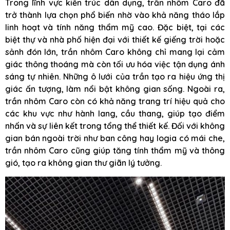
Trong lĩnh vực kiến trúc dân dụng, trần nhôm Caro đã
trở thành lựa chọn phổ biến nhờ vào khả năng tháo lắp
linh hoạt và tính năng thẩm mỹ cao. Đặc biệt, tại các
biệt thự và nhà phố hiện đại với thiết kế giếng trời hoặc
sảnh đón lớn, trần nhôm Caro không chỉ mang lại cảm
giác thông thoáng mà còn tối ưu hóa việc tận dụng ánh
sáng tự nhiên. Những ô lưới của trần tạo ra hiệu ứng thị
giác ấn tượng, làm nổi bật không gian sống. Ngoài ra,
trần nhôm Caro còn có khả năng trang trí hiệu quả cho
các khu vực như hành lang, cầu thang, giúp tạo điểm
nhấn và sự liên kết trong tổng thể thiết kế. Đối với không
gian bán ngoài trời như ban công hay logia có mái che,
trần nhôm Caro cũng giúp tăng tính thẩm mỹ và thông
gió, tạo ra không gian thư giãn lý tưởng.