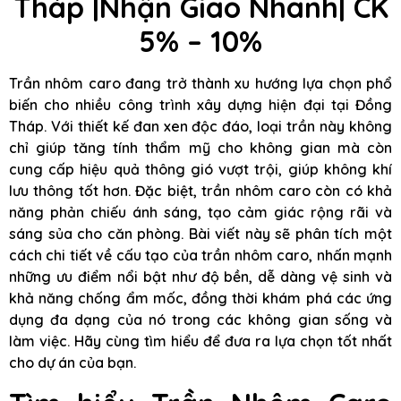
Tháp |Nhận Giao Nhanh| CK
5% – 10%
Trần nhôm caro đang trở thành xu hướng lựa chọn phổ
biến cho nhiều công trình xây dựng hiện đại tại Đồng
Tháp. Với thiết kế đan xen độc đáo, loại trần này không
chỉ giúp tăng tính thẩm mỹ cho không gian mà còn
cung cấp hiệu quả thông gió vượt trội, giúp không khí
lưu thông tốt hơn. Đặc biệt, trần nhôm caro còn có khả
năng phản chiếu ánh sáng, tạo cảm giác rộng rãi và
sáng sủa cho căn phòng. Bài viết này sẽ phân tích một
cách chi tiết về cấu tạo của trần nhôm caro, nhấn mạnh
những ưu điểm nổi bật như độ bền, dễ dàng vệ sinh và
khả năng chống ẩm mốc, đồng thời khám phá các ứng
dụng đa dạng của nó trong các không gian sống và
làm việc. Hãy cùng tìm hiểu để đưa ra lựa chọn tốt nhất
cho dự án của bạn.