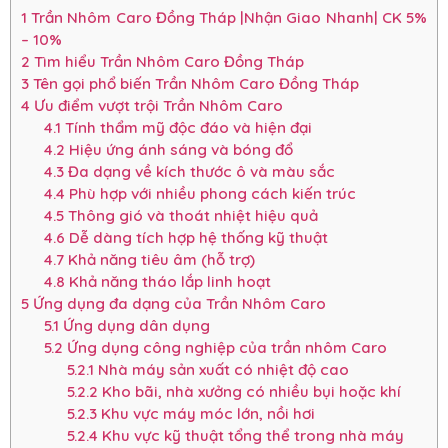
1
Trần Nhôm Caro Đồng Tháp |Nhận Giao Nhanh| CK 5%
– 10%
2
Tìm hiểu Trần Nhôm Caro Đồng Tháp
3
Tên gọi phổ biến Trần Nhôm Caro Đồng Tháp
4
Ưu điểm vượt trội Trần Nhôm Caro
4.1
Tính thẩm mỹ độc đáo và hiện đại
4.2
Hiệu ứng ánh sáng và bóng đổ
4.3
Đa dạng về kích thước ô và màu sắc
4.4
Phù hợp với nhiều phong cách kiến trúc
4.5
Thông gió và thoát nhiệt hiệu quả
4.6
Dễ dàng tích hợp hệ thống kỹ thuật
4.7
Khả năng tiêu âm (hỗ trợ)
4.8
Khả năng tháo lắp linh hoạt
5
Ứng dụng đa dạng của Trần Nhôm Caro
5.1
Ứng dụng dân dụng
5.2
Ứng dụng công nghiệp của trần nhôm Caro
5.2.1
Nhà máy sản xuất có nhiệt độ cao
5.2.2
Kho bãi, nhà xưởng có nhiều bụi hoặc khí
5.2.3
Khu vực máy móc lớn, nồi hơi
5.2.4
Khu vực kỹ thuật tổng thể trong nhà máy