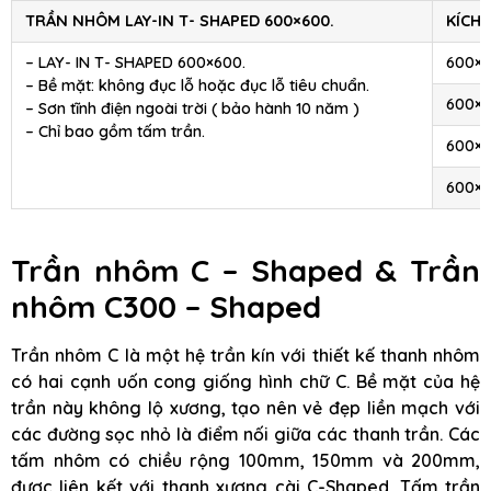
TRẦN NHÔM LAY-IN T- SHAPED 600×600.
KÍCH
– LAY- IN T- SHAPED 600×600.
600×
– Bề mặt: không đục lỗ hoặc đục lỗ tiêu chuẩn.
600×
– Sơn tĩnh điện ngoài trời ( bảo hành 10 năm )
– Chỉ bao gồm tấm trần.
600×
600×
Trần nhôm C – Shaped & Trần
nhôm C300 – Shaped
Trần nhôm C là một hệ trần kín với thiết kế thanh nhôm
có hai cạnh uốn cong giống hình chữ C. Bề mặt của hệ
trần này không lộ xương, tạo nên vẻ đẹp liền mạch với
các đường sọc nhỏ là điểm nối giữa các thanh trần. Các
tấm nhôm có chiều rộng 100mm, 150mm và 200mm,
được liên kết với thanh xương cài C-Shaped. Tấm trần