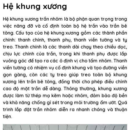
Hệ khung xương
Hệ khung xương trần nhôm là bộ phận quan trọng trong
việc nâng đỡ và cố định toàn bộ hệ trần vào trần bê
tông. Cấu tạo của hệ khung xương gồm các thành phần
chính: thanh chính, thanh phụ, thanh viền tường và ty
treo. Thanh chính là các thanh dài chạy theo chiều dọc,
chịu lực chính của trần, trong khi thanh phụ được lắp
vuông góc để tạo ra các ô định vị cho tấm nhôm. Thanh
viền tường có nhiệm vụ cố định khung và tạo đường viền
gọn gàng, còn các ty treo giúp treo toàn bộ khung
xương lên trần bê tông, đồng thời cho phép điều chỉnh
cao độ mặt trần dễ dàng. Thông thường, khung xương
được làm từ thép mạ kẽm hoặc nhôm, đảm bảo độ bền
và khả năng chống gỉ sét trong môi trường ẩm ướt. Quá
trình lắp đặt trần nhôm diễn ra nhanh chóng và thuận
tiện.