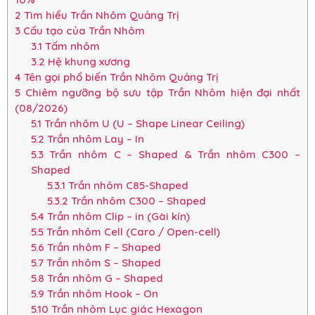
2
Tìm hiểu Trần Nhôm Quảng Trị
3
Cấu tạo của Trần Nhôm
3.1
Tấm nhôm
3.2
Hệ khung xương
4
Tên gọi phổ biến Trần Nhôm Quảng Trị
5
Chiêm ngưỡng bộ sưu tập Trần Nhôm hiện đại nhất
(08/2026)
5.1
Trần nhôm U (U – Shape Linear Ceiling)
5.2
Trần nhôm Lay – In
5.3
Trần nhôm C – Shaped & Trần nhôm C300 –
Shaped
5.3.1
Trần nhôm C85-Shaped
5.3.2
Trần nhôm C300 – Shaped
5.4
Trần nhôm Clip – in (Gài kín)
5.5
Trần nhôm Cell (Caro / Open-cell)
5.6
Trần nhôm F – Shaped
5.7
Trần nhôm S – Shaped
5.8
Trần nhôm G – Shaped
5.9
Trần nhôm Hook – On
5.10
Trần nhôm Lục giác Hexagon