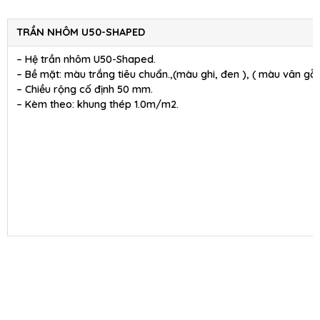
TRẦN NHÔM U50-SHAPED
– Hệ trần nhôm U50-Shaped.
– Bề mặt: màu trắng tiêu chuẩn.,(màu ghi, đen ), ( màu vân gỗ 
– Chiều rộng cố định 50 mm.
– Kèm theo: khung thép 1.0m/m2.