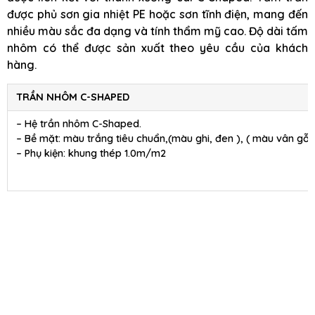
được phủ sơn gia nhiệt PE hoặc sơn tĩnh điện, mang đến
nhiều màu sắc đa dạng và tính thẩm mỹ cao. Độ dài tấm
nhôm có thể được sản xuất theo yêu cầu của khách
hàng.
TRẦN NHÔM C-SHAPED
– Hệ trần nhôm C-Shaped.
– Bề mặt: màu trắng tiêu chuẩn,(màu ghi, đen ), ( màu vân gỗ )
– Phụ kiện: khung thép 1.0m/m2