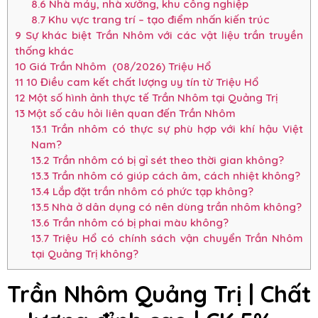
8.6
Nhà máy, nhà xưởng, khu công nghiệp
8.7
Khu vực trang trí – tạo điểm nhấn kiến trúc
9
Sự khác biệt Trần Nhôm với các vật liệu trần truyền
thống khác
10
Giá Trần Nhôm (08/2026) Triệu Hổ
11
10 Điều cam kết chất lượng uy tín từ Triệu Hổ
12
Một số hình ảnh thực tế Trần Nhôm tại Quảng Trị
13
Một số câu hỏi liên quan đến Trần Nhôm
13.1
Trần nhôm có thực sự phù hợp với khí hậu Việt
Nam?
13.2
Trần nhôm có bị gỉ sét theo thời gian không?
13.3
Trần nhôm có giúp cách âm, cách nhiệt không?
13.4
Lắp đặt trần nhôm có phức tạp không?
13.5
Nhà ở dân dụng có nên dùng trần nhôm không?
13.6
Trần nhôm có bị phai màu không?
13.7
Triệu Hổ có chính sách vận chuyển Trần Nhôm
tại Quảng Trị không?
Trần Nhôm Quảng Trị |
Chất