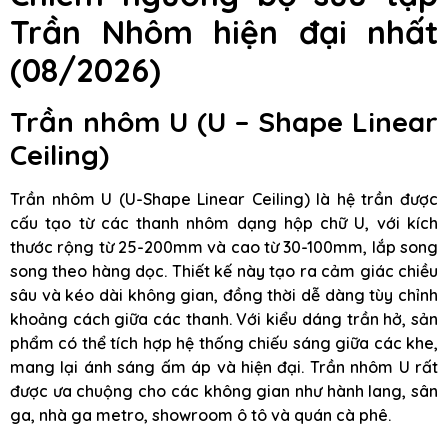
Trần Nhôm hiện đại nhất
(08/2026)
Trần nhôm U (U – Shape Linear
Ceiling)
Trần nhôm U (U-Shape Linear Ceiling) là hệ trần được
cấu tạo từ các thanh nhôm dạng hộp chữ U, với kích
thước rộng từ 25-200mm và cao từ 30-100mm, lắp song
song theo hàng dọc. Thiết kế này tạo ra cảm giác chiều
sâu và kéo dài không gian, đồng thời dễ dàng tùy chỉnh
khoảng cách giữa các thanh. Với kiểu dáng trần hở, sản
phẩm có thể tích hợp hệ thống chiếu sáng giữa các khe,
mang lại ánh sáng ấm áp và hiện đại. Trần nhôm U rất
được ưa chuộng cho các không gian như hành lang, sân
ga, nhà ga metro, showroom ô tô và quán cà phê.