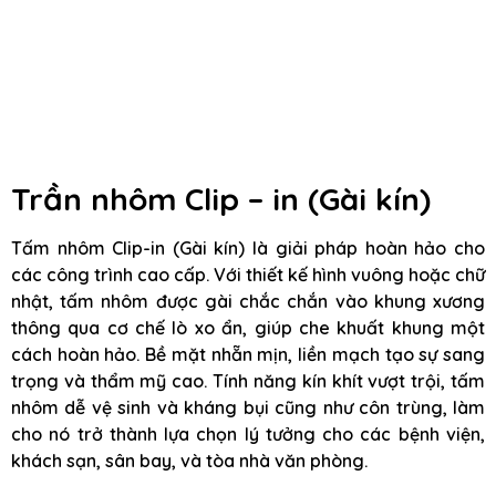
Trần nhôm Clip – in (Gài kín)
Tấm nhôm Clip-in (Gài kín) là giải pháp hoàn hảo cho
các công trình cao cấp. Với thiết kế hình vuông hoặc chữ
nhật, tấm nhôm được gài chắc chắn vào khung xương
thông qua cơ chế lò xo ẩn, giúp che khuất khung một
cách hoàn hảo. Bề mặt nhẵn mịn, liền mạch tạo sự sang
trọng và thẩm mỹ cao. Tính năng kín khít vượt trội, tấm
nhôm dễ vệ sinh và kháng bụi cũng như côn trùng, làm
cho nó trở thành lựa chọn lý tưởng cho các bệnh viện,
khách sạn, sân bay, và tòa nhà văn phòng.