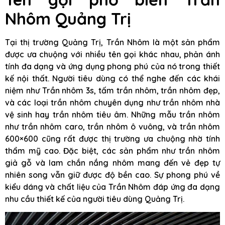
Nhôm Quảng Trị
Tại thị trường Quảng Trị, Trần Nhôm là một sản phẩm
được ưa chuộng với nhiều tên gọi khác nhau, phản ánh
tính đa dạng và ứng dụng phong phú của nó trong thiết
kế nội thất. Người tiêu dùng có thể nghe đến các khái
niệm như Trần nhôm 3s, tấm trần nhôm, trần nhôm đẹp,
và các loại trần nhôm chuyên dụng như trần nhôm nhà
vệ sinh hay trần nhôm tiêu âm. Những mẫu trần nhôm
như trần nhôm caro, trần nhôm ô vuông, và trần nhôm
600×600 cũng rất được thị trường ưa chuộng nhờ tính
thẩm mỹ cao. Đặc biệt, các sản phẩm như trần nhôm
giả gỗ và lam chắn nắng nhôm mang đến vẻ đẹp tự
nhiên song vẫn giữ được độ bền cao. Sự phong phú về
kiểu dáng và chất liệu của Trần Nhôm đáp ứng đa dạng
nhu cầu thiết kế của người tiêu dùng Quảng Trị.