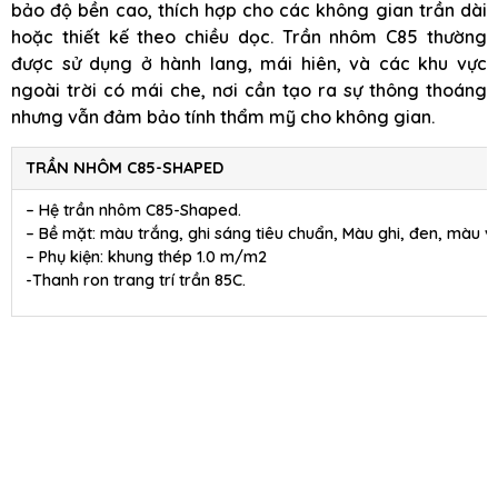
bảo độ bền cao, thích hợp cho các không gian trần dài
hoặc thiết kế theo chiều dọc. Trần nhôm C85 thường
được sử dụng ở hành lang, mái hiên, và các khu vực
ngoài trời có mái che, nơi cần tạo ra sự thông thoáng
nhưng vẫn đảm bảo tính thẩm mỹ cho không gian.
TRẦN NHÔM C85-SHAPED
– Hệ trần nhôm C85-Shaped.
– Bề mặt: màu trắng, ghi sáng tiêu chuẩn, Màu ghi, đen, màu 
– Phụ kiện: khung thép 1.0 m/m2
-Thanh ron trang trí trần 85C.