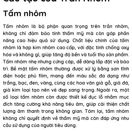
Tấm nhôm
Tấm nhôm là bộ phận quan trọng trên trần nhôm,
không chỉ đảm bảo tính thẩm mỹ mà còn góp phần
nâng cao hiệu quả sử dụng. Chất liệu chính của tấm
nhôm là hợp kim nhôm cao cấp, với đặc tính chống oxy
hóa và không gỉ, giúp tăng độ bền và tuổi thọ sản phẩm.
Tấm nhôm nhẹ nhưng cứng cáp, dễ dàng lắp đặt và bảo
trì. Bề mặt tấm nhôm thường được xử lý bằng sơn tĩnh
điện hoặc phủ film, mang đến màu sắc đa dạng như
trắng, bạc, đen, vàng, cùng các hoa văn giả gỗ, giả đá,
giả kim loại tạo nên vẻ đẹp sang trọng. Ngoài ra, một
số loại tấm nhôm còn được thiết kế đục lỗ nhằm mục
đích tăng cường khả năng tiêu âm, giúp cải thiện chất
lượng âm thanh trong không gian. Tóm lại, tấm nhôm
không chỉ quyết định về thẩm mỹ mà còn đáp ứng nhu
cầu sử dụng của người tiêu dùng.