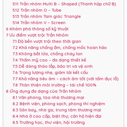
5.11
Trần nhôm Multi B – Shaped (Thanh hộp chữ B)
5.12
Trần nhôm O – Tube
5.13
Trần nhôm Tam giác Triangle
5.14
Trần nhôm V – Screen
6
Khám phá thông số kỹ thuật
7
Ưu điểm vượt trội Trần Nhôm
7.1
Độ bền vượt trội theo thời gian
7.2
Khả năng chống ẩm, chống mốc hoàn hảo
7.3
Không bắt lửa, chống cháy lan
7.4
Thẩm mỹ cao – đa dạng thiết kế
7.5
Dễ dàng tháo lắp, bảo trì và vệ sinh
7.6
Trọng lượng nhẹ, giảm tải kết cấu
7.7
Khả năng tiêu âm – cách âm tốt (với tấm đục lỗ)
7.8
Thân thiện môi trường – tái chế 100%
8
Ứng dụng đa dạng của Trần Nhôm
8.1
Văn phòng, tòa nhà thương mại
8.2
Bệnh viện, phòng sạch, phòng thí nghiệm
8.3
Sân bay, nhà ga, trung tâm thương mại
8.4
Nhà ở cao cấp, biệt thự, căn hộ hiện đại
8.5
Trường học, thư viện, hội trường