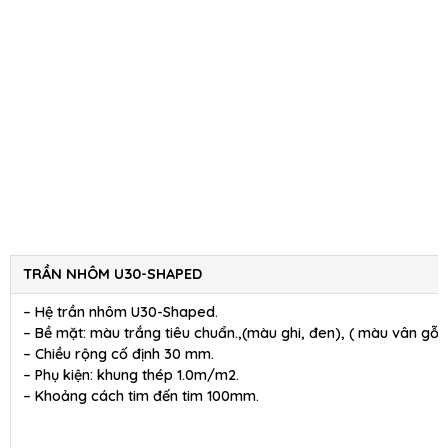
TRẦN NHÔM U30-SHAPED
– Hệ trần nhôm U30-Shaped.
– Bề mặt: màu trắng tiêu chuẩn.,(màu ghi, đen), ( màu vân gỗ )
– Chiều rộng cố định 30 mm.
– Phụ kiện: khung thép 1.0m/m2.
– Khoảng cách tim đến tim 100mm.