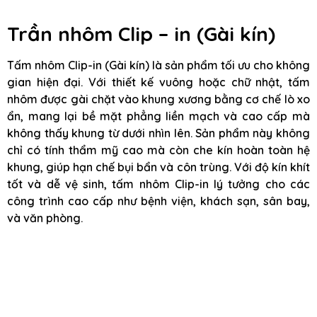
Trần nhôm Clip – in (Gài kín)
Tấm nhôm Clip-in (Gài kín) là sản phẩm tối ưu cho không
gian hiện đại. Với thiết kế vuông hoặc chữ nhật, tấm
nhôm được gài chặt vào khung xương bằng cơ chế lò xo
ẩn, mang lại bề mặt phẳng liền mạch và cao cấp mà
không thấy khung từ dưới nhìn lên. Sản phẩm này không
chỉ có tính thẩm mỹ cao mà còn che kín hoàn toàn hệ
khung, giúp hạn chế bụi bẩn và côn trùng. Với độ kín khít
tốt và dễ vệ sinh, tấm nhôm Clip-in lý tưởng cho các
công trình cao cấp như bệnh viện, khách sạn, sân bay,
và văn phòng.