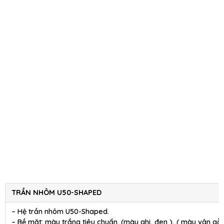
TRẦN NHÔM U50-SHAPED
– Hệ trần nhôm U50-Shaped.
– Bề mặt: màu trắng tiêu chuẩn.,(màu ghi, đen ), ( màu vân gỗ 