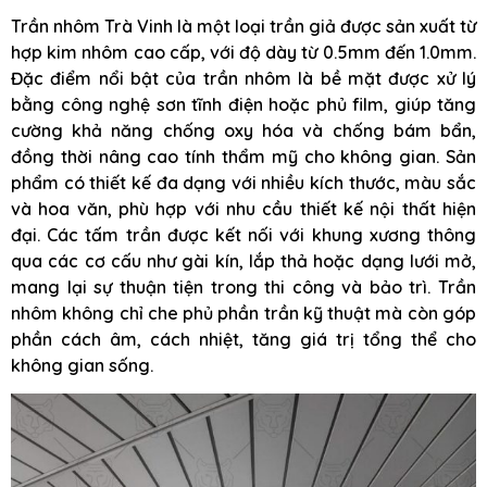
Trần nhôm Trà Vinh là một loại trần giả được sản xuất từ
hợp kim nhôm cao cấp, với độ dày từ 0.5mm đến 1.0mm.
Đặc điểm nổi bật của trần nhôm là bề mặt được xử lý
bằng công nghệ sơn tĩnh điện hoặc phủ film, giúp tăng
cường khả năng chống oxy hóa và chống bám bẩn,
đồng thời nâng cao tính thẩm mỹ cho không gian. Sản
phẩm có thiết kế đa dạng với nhiều kích thước, màu sắc
và hoa văn, phù hợp với nhu cầu thiết kế nội thất hiện
đại. Các tấm trần được kết nối với khung xương thông
qua các cơ cấu như gài kín, lắp thả hoặc dạng lưới mở,
mang lại sự thuận tiện trong thi công và bảo trì. Trần
nhôm không chỉ che phủ phần trần kỹ thuật mà còn góp
phần cách âm, cách nhiệt, tăng giá trị tổng thể cho
không gian sống.