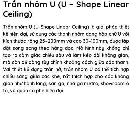
Trần nhôm U (U – Shape Linear
Ceiling)
Trần nhôm U (U-Shape Linear Ceiling) là giải pháp thiết
kế hiện đại, sử dụng các thanh nhôm dạng hộp chữ U với
kích thước rộng 25–200mm và cao 30–100mm, được lắp
đặt song song theo hàng dọc. Mô hình này không chỉ
tạo ra cảm giác chiều sâu và làm kéo dài không gian,
mà còn dễ dàng tùy chỉnh khoảng cách giữa các thanh.
Với thiết kế dạng trần hở, trần nhôm U có thể tích hợp
chiếu sáng giữa các khe, rất thích hợp cho các không
gian như hành lang, sân ga, nhà ga metro, showroom ô
tô, và quán cà phê hiện đại.