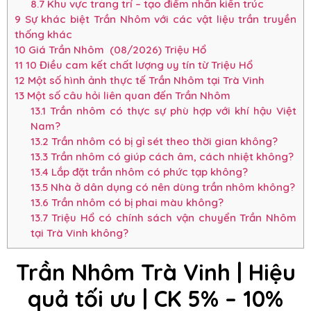
8.7
Khu vực trang trí – tạo điểm nhấn kiến trúc
9
Sự khác biệt Trần Nhôm với các vật liệu trần truyền
thống khác
10
Giá Trần Nhôm (08/2026) Triệu Hổ
11
10 Điều cam kết chất lượng uy tín từ Triệu Hổ
12
Một số hình ảnh thực tế Trần Nhôm tại Trà Vinh
13
Một số câu hỏi liên quan đến Trần Nhôm
13.1
Trần nhôm có thực sự phù hợp với khí hậu Việt
Nam?
13.2
Trần nhôm có bị gỉ sét theo thời gian không?
13.3
Trần nhôm có giúp cách âm, cách nhiệt không?
13.4
Lắp đặt trần nhôm có phức tạp không?
13.5
Nhà ở dân dụng có nên dùng trần nhôm không?
13.6
Trần nhôm có bị phai màu không?
13.7
Triệu Hổ có chính sách vận chuyển Trần Nhôm
tại Trà Vinh không?
Trần Nhôm Trà Vinh |
Hiệu
quả tối ưu
| CK 5% – 10%