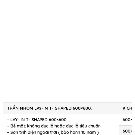
TRẦN NHÔM LAY-IN T- SHAPED 600×600.
KÍCH
– LAY- IN T- SHAPED 600×600.
600×
– Bề mặt: không đục lỗ hoặc đục lỗ tiêu chuẩn.
600×
– Sơn tĩnh điện ngoài trời ( bảo hành 10 năm )