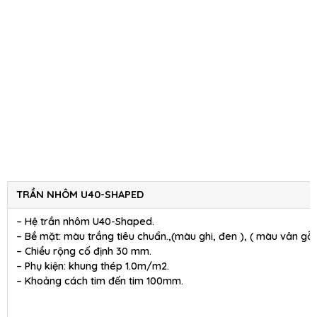
TRẦN NHÔM U40-SHAPED
– Hệ trần nhôm U40-Shaped.
– Bề mặt: màu trắng tiêu chuẩn.,(màu ghi, đen ), ( màu vân gỗ 
– Chiều rộng cố định 30 mm.
– Phụ kiện: khung thép 1.0m/m2.
– Khoảng cách tim đến tim 100mm.