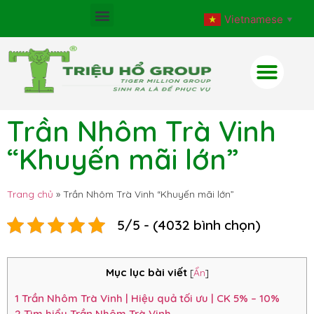
Vietnamese
▼
Trần Nhôm Trà Vinh
“Khuyến mãi lớn”
Trang chủ
»
Trần Nhôm Trà Vinh “Khuyến mãi lớn”
5/5 - (4032 bình chọn)
Mục lục bài viết
[
Ẩn
]
1
Trần Nhôm Trà Vinh | Hiệu quả tối ưu | CK 5% – 10%
2
Tìm hiểu Trần Nhôm Trà Vinh