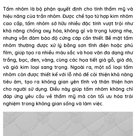
Tấm nhôm là bộ phận quyết định cho tính thẩm mỹ và
hiệu năng của trần nhôm. Được chế tạo từ hợp kim nhôm
cao cấp, tấm nhôm sở hữu nhiều đặc tính vượt trội như
khả năng chống oxy hóa, không gỉ và trọng lượng nhẹ,
nhưng vẫn đảm bảo độ cứng cáp cần thiết. Bề mặt tấm
nhôm thường được xử lý bằng sơn tĩnh điện hoặc phủ
film, giúp tạo ra nhiều màu sắc và hoa văn đa dạng như
trắng, bạc, đen, vàng, cùng các họa tiết giả gỗ, giả đá,
và giả kim loại sang trọng. Ngoài ra, một số loại tấm
nhôm còn được thiết kế với lỗ nhỏ để cải thiện khả năng
tiêu âm, tạo ra không gian yên tĩnh và thân thiện hơn
cho người sử dụng. Điều này giúp tấm nhôm không chỉ
đáp ứng yêu cầu về thẩm mỹ mà còn tối ưu hóa trải
nghiệm trong không gian sống và làm việc.