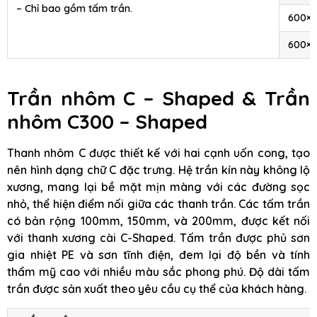
– Chỉ bao gồm tấm trần.
600×
600×
Trần nhôm C – Shaped & Trần
nhôm C300 – Shaped
Thanh nhôm C được thiết kế với hai cạnh uốn cong, tạo
nên hình dạng chữ C đặc trưng. Hệ trần kín này không lộ
xương, mang lại bề mặt mịn màng với các đường sọc
nhỏ, thể hiện điểm nối giữa các thanh trần. Các tấm trần
có bản rộng 100mm, 150mm, và 200mm, được kết nối
với thanh xương cài C-Shaped. Tấm trần được phủ sơn
gia nhiệt PE và sơn tĩnh điện, đem lại độ bền và tính
thẩm mỹ cao với nhiều màu sắc phong phú. Độ dài tấm
trần được sản xuất theo yêu cầu cụ thể của khách hàng.