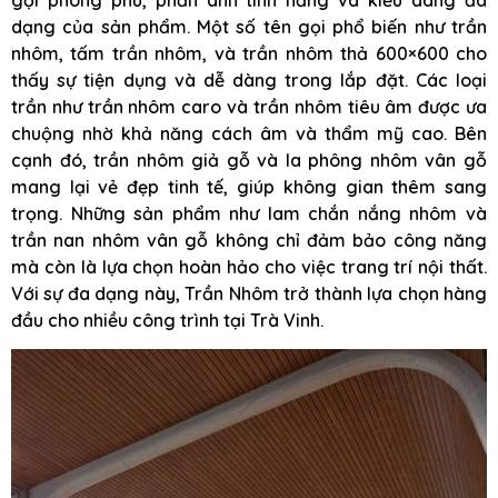
dạng của sản phẩm. Một số tên gọi phổ biến như trần
nhôm, tấm trần nhôm, và trần nhôm thả 600×600 cho
thấy sự tiện dụng và dễ dàng trong lắp đặt. Các loại
trần như trần nhôm caro và trần nhôm tiêu âm được ưa
chuộng nhờ khả năng cách âm và thẩm mỹ cao. Bên
cạnh đó, trần nhôm giả gỗ và la phông nhôm vân gỗ
mang lại vẻ đẹp tinh tế, giúp không gian thêm sang
trọng. Những sản phẩm như lam chắn nắng nhôm và
trần nan nhôm vân gỗ không chỉ đảm bảo công năng
mà còn là lựa chọn hoàn hảo cho việc trang trí nội thất.
Với sự đa dạng này, Trần Nhôm trở thành lựa chọn hàng
đầu cho nhiều công trình tại Trà Vinh.