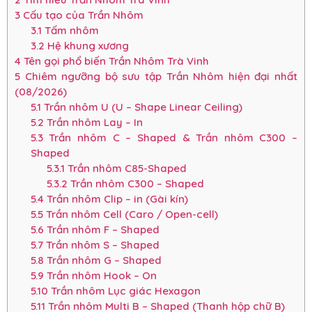
3
Cấu tạo của Trần Nhôm
3.1
Tấm nhôm
3.2
Hệ khung xương
4
Tên gọi phổ biến Trần Nhôm Trà Vinh
5
Chiêm ngưỡng bộ sưu tập Trần Nhôm hiện đại nhất
(08/2026)
5.1
Trần nhôm U (U – Shape Linear Ceiling)
5.2
Trần nhôm Lay – In
5.3
Trần nhôm C – Shaped & Trần nhôm C300 –
Shaped
5.3.1
Trần nhôm C85-Shaped
5.3.2
Trần nhôm C300 – Shaped
5.4
Trần nhôm Clip – in (Gài kín)
5.5
Trần nhôm Cell (Caro / Open-cell)
5.6
Trần nhôm F – Shaped
5.7
Trần nhôm S – Shaped
5.8
Trần nhôm G – Shaped
5.9
Trần nhôm Hook – On
5.10
Trần nhôm Lục giác Hexagon
5.11
Trần nhôm Multi B – Shaped (Thanh hộp chữ B)