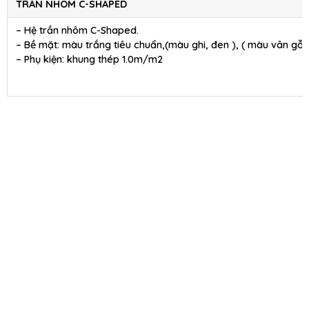
TRẦN NHÔM C-SHAPED
– Hệ trần nhôm C-Shaped.
– Bề mặt: màu trắng tiêu chuẩn,(màu ghi, đen ), ( màu vân gỗ )
– Phụ kiện: khung thép 1.0m/m2