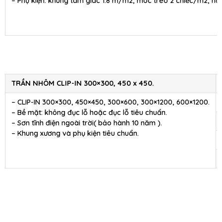
– Phụ kiện: khung tam giác 1.8 m/m2, móc treo 2 chiếc/m2, nối
TRẦN NHÔM CLIP-IN 300×300, 450 x 450.
– CLIP-IN 300×300, 450×450, 300×600, 300×1200, 600×1200.
– Bề mặt: không đục lỗ hoặc đục lỗ tiêu chuẩn.
– Sơn tĩnh điện ngoài trời( bảo hành 10 năm ).
– Khung xương và phụ kiện tiêu chuẩn.