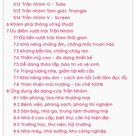
5.12
Trần nhôm O – Tube
5.13
Trần nhôm Tam giác Triangle
5.14
Trần nhôm V – Screen
6
Khám phá thông số kỹ thuật
7
Ưu điểm vượt trội Trần Nhôm
7.1
Độ bền vượt trội theo thời gian
7.2
Khả năng chống ẩm, chống mốc hoàn hảo
7.3
Không bắt lửa, chống cháy lan
7.4
Thẩm mỹ cao – đa dạng thiết kế
7.5
Dễ dàng tháo lắp, bảo trì và vệ sinh
7.6
Trọng lượng nhẹ, giảm tải kết cấu
7.7
Khả năng tiêu âm – cách âm tốt (với tấm đục lỗ)
7.8
Thân thiện môi trường – tái chế 100%
8
Ứng dụng đa dạng của Trần Nhôm
8.1
Văn phòng, tòa nhà thương mại
8.2
Bệnh viện, phòng sạch, phòng thí nghiệm
8.3
Sân bay, nhà ga, trung tâm thương mại
8.4
Nhà ở cao cấp, biệt thự, căn hộ hiện đại
8.5
Trường học, thư viện, hội trường
8.6
Nhà máy, nhà xưởng, khu công nghiệp