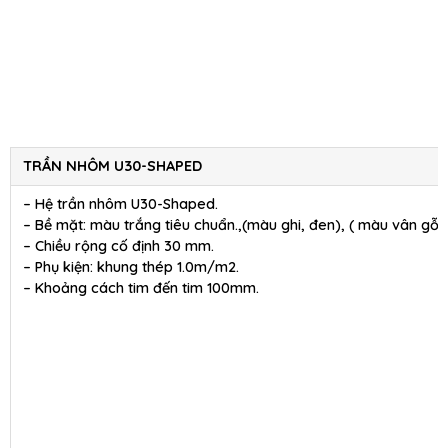
TRẦN NHÔM U30-SHAPED
– Hệ trần nhôm U30-Shaped.
– Bề mặt: màu trắng tiêu chuẩn.,(màu ghi, đen), ( màu vân gỗ )
– Chiều rộng cố định 30 mm.
– Phụ kiện: khung thép 1.0m/m2.
– Khoảng cách tim đến tim 100mm.