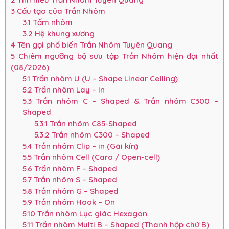
3
Cấu tạo của Trần Nhôm
3.1
Tấm nhôm
3.2
Hệ khung xương
4
Tên gọi phổ biến Trần Nhôm Tuyên Quang
5
Chiêm ngưỡng bộ sưu tập Trần Nhôm hiện đại nhất
(08/2026)
5.1
Trần nhôm U (U – Shape Linear Ceiling)
5.2
Trần nhôm Lay – In
5.3
Trần nhôm C – Shaped & Trần nhôm C300 –
Shaped
5.3.1
Trần nhôm C85-Shaped
5.3.2
Trần nhôm C300 – Shaped
5.4
Trần nhôm Clip – in (Gài kín)
5.5
Trần nhôm Cell (Caro / Open-cell)
5.6
Trần nhôm F – Shaped
5.7
Trần nhôm S – Shaped
5.8
Trần nhôm G – Shaped
5.9
Trần nhôm Hook – On
5.10
Trần nhôm Lục giác Hexagon
5.11
Trần nhôm Multi B – Shaped (Thanh hộp chữ B)