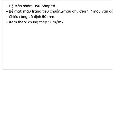
– Hệ trần nhôm U50-Shaped.
– Bề mặt: màu trắng tiêu chuẩn.,(màu ghi, đen ), ( màu vân gỗ 
– Chiều rộng cố định 50 mm.
– Kèm theo: khung thép 1.0m/m2.