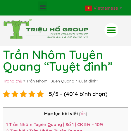
Vietnamese
▼
Trần Nhôm Tuyên
Quang “Tuyệt đỉnh”
Trang chủ
»
Trần Nhôm Tuyên Quang “Tuyệt đỉnh”
5/5 - (4014 bình chọn)
Mục lục bài viết
[
Ẩn
]
1
Trần Nhôm Tuyên Quang | Số 1 | CK 5% – 10%
2
Tìm hiểu Trần Nhôm Tuyên Quang