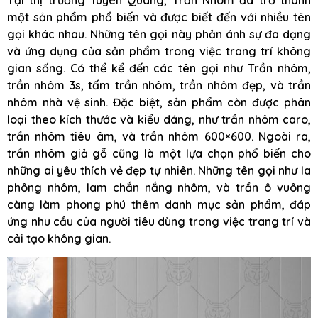
một sản phẩm phổ biến và được biết đến với nhiều tên
gọi khác nhau. Những tên gọi này phản ánh sự đa dạng
và ứng dụng của sản phẩm trong việc trang trí không
gian sống. Có thể kể đến các tên gọi như Trần nhôm,
trần nhôm 3s, tấm trần nhôm, trần nhôm đẹp, và trần
nhôm nhà vệ sinh. Đặc biệt, sản phẩm còn được phân
loại theo kích thước và kiểu dáng, như trần nhôm caro,
trần nhôm tiêu âm, và trần nhôm 600×600. Ngoài ra,
trần nhôm giả gỗ cũng là một lựa chọn phổ biến cho
những ai yêu thích vẻ đẹp tự nhiên. Những tên gọi như la
phông nhôm, lam chắn nắng nhôm, và trần ô vuông
càng làm phong phú thêm danh mục sản phẩm, đáp
ứng nhu cầu của người tiêu dùng trong việc trang trí và
cải tạo không gian.