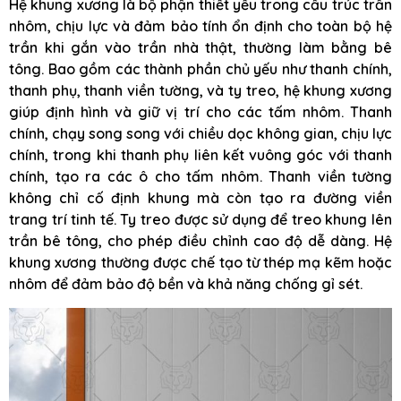
Hệ khung xương là bộ phận thiết yếu trong cấu trúc trần
nhôm, chịu lực và đảm bảo tính ổn định cho toàn bộ hệ
trần khi gắn vào trần nhà thật, thường làm bằng bê
tông. Bao gồm các thành phần chủ yếu như thanh chính,
thanh phụ, thanh viền tường, và ty treo, hệ khung xương
giúp định hình và giữ vị trí cho các tấm nhôm. Thanh
chính, chạy song song với chiều dọc không gian, chịu lực
chính, trong khi thanh phụ liên kết vuông góc với thanh
chính, tạo ra các ô cho tấm nhôm. Thanh viền tường
không chỉ cố định khung mà còn tạo ra đường viền
trang trí tinh tế. Ty treo được sử dụng để treo khung lên
trần bê tông, cho phép điều chỉnh cao độ dễ dàng. Hệ
khung xương thường được chế tạo từ thép mạ kẽm hoặc
nhôm để đảm bảo độ bền và khả năng chống gỉ sét.