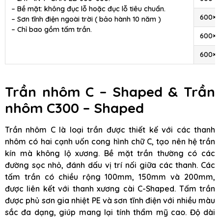
– Bề mặt: không đục lỗ hoặc đục lỗ tiêu chuẩn.
600×
– Sơn tĩnh điện ngoài trời ( bảo hành 10 năm )
– Chỉ bao gồm tấm trần.
600×
600×
Trần nhôm C – Shaped & Trần
nhôm C300 – Shaped
Trần nhôm C là loại trần được thiết kế với các thanh
nhôm có hai cạnh uốn cong hình chữ C, tạo nên hệ trần
kín mà không lộ xương. Bề mặt trần thường có các
đường sọc nhỏ, đánh dấu vị trí nối giữa các thanh. Các
tấm trần có chiều rộng 100mm, 150mm và 200mm,
được liên kết với thanh xương cài C-Shaped. Tấm trần
được phủ sơn gia nhiệt PE và sơn tĩnh điện với nhiều màu
sắc đa dạng, giúp mang lại tính thẩm mỹ cao. Độ dài