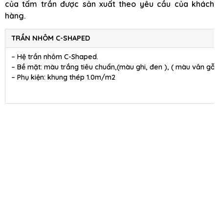
của tấm trần được sản xuất theo yêu cầu của khách
hàng.
TRẦN NHÔM C-SHAPED
– Hệ trần nhôm C-Shaped.
– Bề mặt: màu trắng tiêu chuẩn,(màu ghi, đen ), ( màu vân gỗ )
– Phụ kiện: khung thép 1.0m/m2