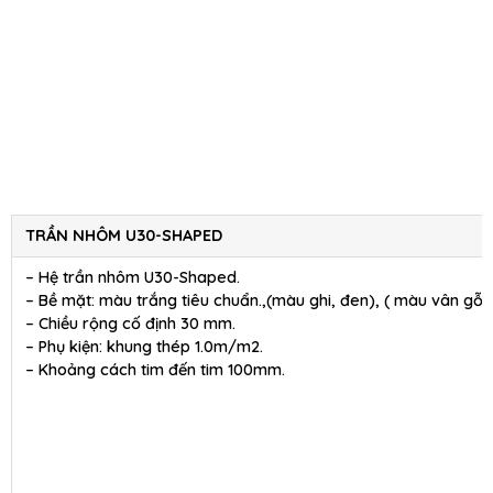
TRẦN NHÔM U30-SHAPED
– Hệ trần nhôm U30-Shaped.
– Bề mặt: màu trắng tiêu chuẩn.,(màu ghi, đen), ( màu vân gỗ )
– Chiều rộng cố định 30 mm.
– Phụ kiện: khung thép 1.0m/m2.
– Khoảng cách tim đến tim 100mm.