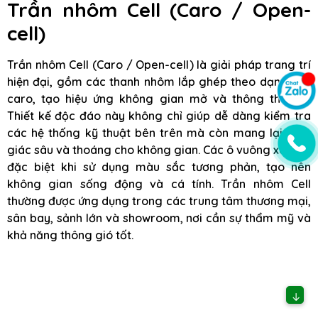
Trần nhôm Cell (Caro / Open-
cell)
Trần nhôm Cell (Caro / Open-cell) là giải pháp trang trí
hiện đại, gồm các thanh nhôm lắp ghép theo dạng lưới
caro, tạo hiệu ứng không gian mở và thông thoáng.
Thiết kế độc đáo này không chỉ giúp dễ dàng kiểm tra
các hệ thống kỹ thuật bên trên mà còn mang lại cảm
giác sâu và thoáng cho không gian. Các ô vuông xen kẽ,
đặc biệt khi sử dụng màu sắc tương phản, tạo nên
không gian sống động và cá tính. Trần nhôm Cell
thường được ứng dụng trong các trung tâm thương mại,
sân bay, sảnh lớn và showroom, nơi cần sự thẩm mỹ và
khả năng thông gió tốt.
↓