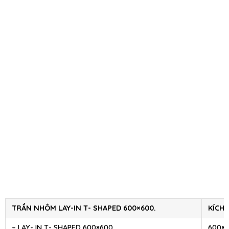
TRẦN NHÔM LAY-IN T- SHAPED 600×600.
KÍCH
– LAY- IN T- SHAPED 600×600.
600×