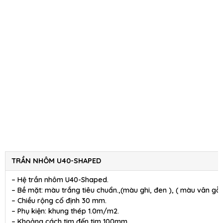
TRẦN NHÔM U40-SHAPED
– Hệ trần nhôm U40-Shaped.
– Bề mặt: màu trắng tiêu chuẩn.,(màu ghi, đen ), ( màu vân gỗ 
– Chiều rộng cố định 30 mm.
– Phụ kiện: khung thép 1.0m/m2.
– Khoảng cách tim đến tim 100mm.