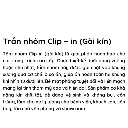
Trần nhôm Clip – in (Gài kín)
Tấm nhôm Clip-in (gài kín) là giải pháp hoàn hảo cho
các công trình cao cấp. Được thiết kế dưới dạng vuông
hoặc chữ nhật, tấm nhôm này được gài chặt vào khung
xương qua cơ chế lò xo ẩn, giúp ẩn hoàn toàn hệ khung
khi nhìn từ dưới lên. Bề mặt phẳng tuyệt đối và liền mạch
mang lại tính thẩm mỹ cao và hiện đại. Sản phẩm có khả
năng kín khít tốt, dễ dàng vệ sinh và kháng bụi, côn
trùng, làm cho nó lý tưởng cho bệnh viện, khách sạn, sân
bay, tòa nhà văn phòng và showroom.