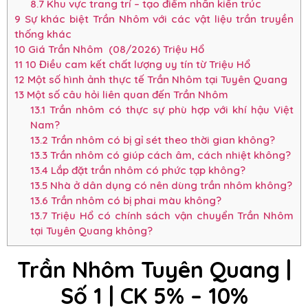
8.7
Khu vực trang trí – tạo điểm nhấn kiến trúc
9
Sự khác biệt Trần Nhôm với các vật liệu trần truyền
thống khác
10
Giá Trần Nhôm (08/2026) Triệu Hổ
11
10 Điều cam kết chất lượng uy tín từ Triệu Hổ
12
Một số hình ảnh thực tế Trần Nhôm tại Tuyên Quang
13
Một số câu hỏi liên quan đến Trần Nhôm
13.1
Trần nhôm có thực sự phù hợp với khí hậu Việt
Nam?
13.2
Trần nhôm có bị gỉ sét theo thời gian không?
13.3
Trần nhôm có giúp cách âm, cách nhiệt không?
13.4
Lắp đặt trần nhôm có phức tạp không?
13.5
Nhà ở dân dụng có nên dùng trần nhôm không?
13.6
Trần nhôm có bị phai màu không?
13.7
Triệu Hổ có chính sách vận chuyển Trần Nhôm
tại Tuyên Quang không?
Trần Nhôm Tuyên Quang |
Số 1
| CK 5% – 10%