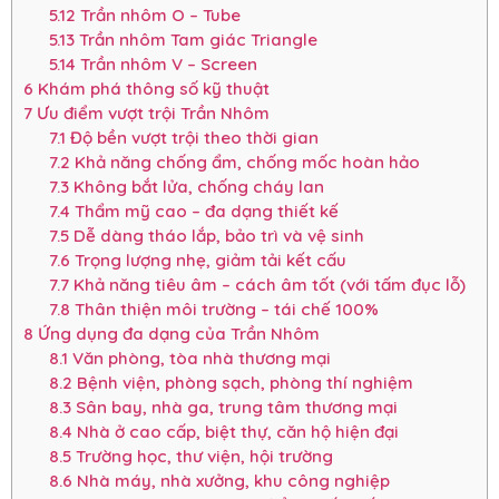
5.12
Trần nhôm O – Tube
5.13
Trần nhôm Tam giác Triangle
5.14
Trần nhôm V – Screen
6
Khám phá thông số kỹ thuật
7
Ưu điểm vượt trội Trần Nhôm
7.1
Độ bền vượt trội theo thời gian
7.2
Khả năng chống ẩm, chống mốc hoàn hảo
7.3
Không bắt lửa, chống cháy lan
7.4
Thẩm mỹ cao – đa dạng thiết kế
7.5
Dễ dàng tháo lắp, bảo trì và vệ sinh
7.6
Trọng lượng nhẹ, giảm tải kết cấu
7.7
Khả năng tiêu âm – cách âm tốt (với tấm đục lỗ)
7.8
Thân thiện môi trường – tái chế 100%
8
Ứng dụng đa dạng của Trần Nhôm
8.1
Văn phòng, tòa nhà thương mại
8.2
Bệnh viện, phòng sạch, phòng thí nghiệm
8.3
Sân bay, nhà ga, trung tâm thương mại
8.4
Nhà ở cao cấp, biệt thự, căn hộ hiện đại
8.5
Trường học, thư viện, hội trường
8.6
Nhà máy, nhà xưởng, khu công nghiệp