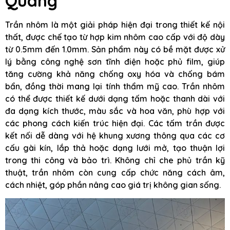
Quang
Trần nhôm là một giải pháp hiện đại trong thiết kế nội
thất, được chế tạo từ hợp kim nhôm cao cấp với độ dày
từ 0.5mm đến 1.0mm. Sản phẩm này có bề mặt được xử
lý bằng công nghệ sơn tĩnh điện hoặc phủ film, giúp
tăng cường khả năng chống oxy hóa và chống bám
bẩn, đồng thời mang lại tính thẩm mỹ cao. Trần nhôm
có thể được thiết kế dưới dạng tấm hoặc thanh dài với
đa dạng kích thước, màu sắc và hoa văn, phù hợp với
các phong cách kiến trúc hiện đại. Các tấm trần được
kết nối dễ dàng với hệ khung xương thông qua các cơ
cấu gài kín, lắp thả hoặc dạng lưới mở, tạo thuận lợi
trong thi công và bảo trì. Không chỉ che phủ trần kỹ
thuật, trần nhôm còn cung cấp chức năng cách âm,
cách nhiệt, góp phần nâng cao giá trị không gian sống.