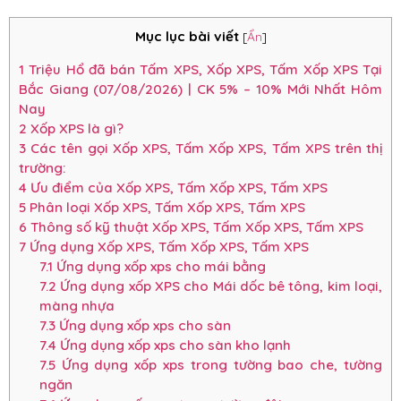
Mục lục bài viết
[
Ẩn
]
1
Triệu Hổ đã bán Tấm XPS, Xốp XPS, Tấm Xốp XPS Tại
Bắc Giang (07/08/2026) | CK 5% – 10% Mới Nhất Hôm
Nay
2
Xốp XPS là gì?
3
Các tên gọi Xốp XPS, Tấm Xốp XPS, Tấm XPS trên thị
trường:
4
Ưu điểm của Xốp XPS, Tấm Xốp XPS, Tấm XPS
5
Phân loại Xốp XPS, Tấm Xốp XPS, Tấm XPS
6
Thông số kỹ thuật Xốp XPS, Tấm Xốp XPS, Tấm XPS
7
Ứng dụng Xốp XPS, Tấm Xốp XPS, Tấm XPS
7.1
Ứng dụng xốp xps cho mái bằng
7.2
Ứng dụng xốp XPS cho Mái dốc bê tông, kim loại,
màng nhựa
7.3
Ứng dụng xốp xps cho sàn
7.4
Ứng dụng xốp xps cho sàn kho lạnh
7.5
Ứng dụng xốp xps trong tường bao che, tường
ngăn