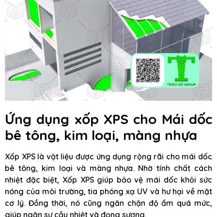
Ứng dụng xốp XPS cho Mái dốc
bê tông, kim loại, màng nhựa
Xốp XPS là vật liệu được ứng dụng rộng rãi cho mái dốc
bê tông, kim loại và màng nhựa. Nhờ tính chất cách
nhiệt đặc biệt, Xốp XPS giúp bảo vệ mái dốc khỏi sức
nóng của môi trường, tia phóng xạ UV và hư hại về mặt
cơ lý. Đồng thời, nó cũng ngăn chặn độ ẩm quá mức,
giúp ngăn sự cầu nhiệt và đọng sương.