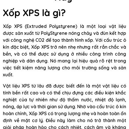
Xốp XPS là gì?
Xốp XPS (Extruded Polystyrene) là một loại vật liệu
được sản xuất từ PolyStyrene nóng chảy và đùn kết hợp
với công nghệ CO2 để tạo thành hình xốp. Với cấu trúc ô
kín đặc biệt, Xốp XPS trở nên nhẹ nhưng rất rắn chắc và
bền, và có thể được sử dụng ở nhiều công trình công
nghiệp và dân dụng. Nó mang lại hiệu quả rõ rệt trong
việc tiết kiệm năng lượng cho môi trường sống và sản
xuất.
Vật liệu XPS từ lâu đã được biết đến là một vật liệu có
tính bền rất cao và có thể chịu đựng các điều kiện khắc
nghiệt của tự nhiên như độ thấm nước, nhiệt độ lạnh,
nóng, áp lực và thời gian sử dụng. Nhờ vào cấu trúc ô kín
hoàn chỉnh, Xốp XPS có trọng lượng nhẹ và hoàn toàn ổn
định về mặt cơ lý. Điều này làm cho nó trở thành một
giải pháp hoàn hảo cho cách nhiệt, cách âm và kháng