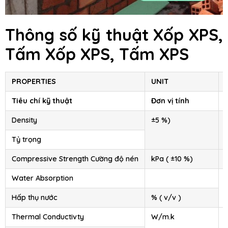
Thông số kỹ thuật Xốp XPS,
Tấm Xốp XPS, Tấm XPS
PROPERTIES
UNIT
Tiêu chí kỹ thuật
Đơn vị tính
Density
±5 %)
Tỷ trọng
Compressive Strength Cường độ nén
kPa ( ±10 %)
Water Absorption
Hấp thụ nước
% ( v/v )
Thermal Conductivty
W/m.k