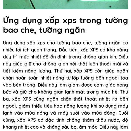
Ứng dụng xốp xps trong tường
bao che, tường ngăn
Ứng dụng xốp xps cho tường bao che, tường ngăn có
nhiều lợi ích quan trọng. Đầu tiên, xốp XPS có khả năng
duy trì mức nhiệt độ ổn định trong không gian kín. Điều
này giúp giữ cho không gian nội thất luôn thoải mái và
tiết kiệm năng lượng. Thứ hai, xốp XPS còn giúp ngăn
chặn hoàn toàn nhiệt nóng từ lớp tường bên ngoài tỏa
vào bên trong. Điều này làm giảm được cảm giác nóng
bức và giữ cho không gian lạnh mát trong mùa hè. Thứ
ba, xốp XPS cũng ngăn chặn thất thoát nhiệt ra bên
ngoài, giảm thiểu tiêu hao năng lượng khi sử dụng máy
lạnh vào mùa nóng và máy sưởi vào mùa đông. Cuối
cùng, xốp XPS có đặc tính chống thẩm thấu nước, độ
kháng nhiệt cao và kháng sâu bọ, ẩm mốc. Điều này làm