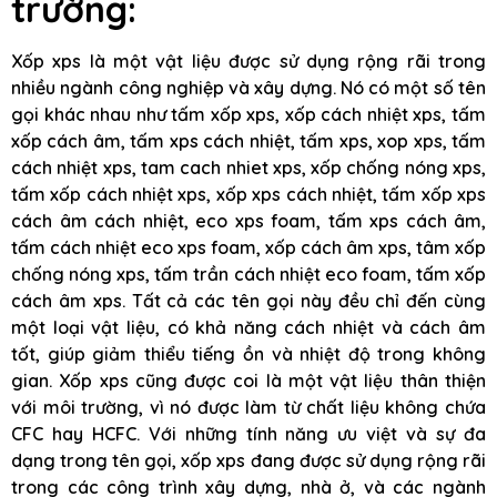
trường:
Xốp xps là một vật liệu được sử dụng rộng rãi trong
nhiều ngành công nghiệp và xây dựng. Nó có một số tên
gọi khác nhau như tấm xốp xps, xốp cách nhiệt xps, tấm
xốp cách âm, tấm xps cách nhiệt, tấm xps, xop xps, tấm
cách nhiệt xps, tam cach nhiet xps, xốp chống nóng xps,
tấm xốp cách nhiệt xps, xốp xps cách nhiệt, tấm xốp xps
cách âm cách nhiệt, eco xps foam, tấm xps cách âm,
tấm cách nhiệt eco xps foam, xốp cách âm xps, tâm xốp
chống nóng xps, tấm trần cách nhiệt eco foam, tấm xốp
cách âm xps. Tất cả các tên gọi này đều chỉ đến cùng
một loại vật liệu, có khả năng cách nhiệt và cách âm
tốt, giúp giảm thiểu tiếng ồn và nhiệt độ trong không
gian. Xốp xps cũng được coi là một vật liệu thân thiện
với môi trường, vì nó được làm từ chất liệu không chứa
CFC hay HCFC. Với những tính năng ưu việt và sự đa
dạng trong tên gọi, xốp xps đang được sử dụng rộng rãi
trong các công trình xây dựng, nhà ở, và các ngành