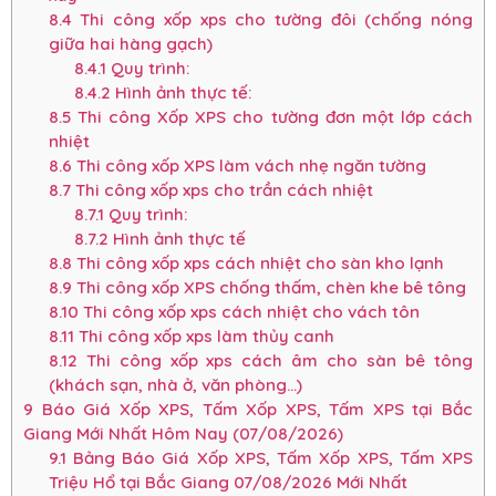
8.4
Thi công xốp xps cho tường đôi (chống nóng
giữa hai hàng gạch)
8.4.1
Quy trình:
8.4.2
Hình ảnh thực tế:
8.5
Thi công Xốp XPS cho tường đơn một lớp cách
nhiệt
8.6
Thi công xốp XPS làm vách nhẹ ngăn tường
8.7
Thi công xốp xps cho trần cách nhiệt
8.7.1
Quy trình:
8.7.2
Hình ảnh thực tế
8.8
Thi công xốp xps cách nhiệt cho sàn kho lạnh
8.9
Thi công xốp XPS chống thấm, chèn khe bê tông
8.10
Thi công xốp xps cách nhiệt cho vách tôn
8.11
Thi công xốp xps làm thủy canh
8.12
Thi công xốp xps cách âm cho sàn bê tông
(khách sạn, nhà ở, văn phòng…)
9
Báo Giá Xốp XPS, Tấm Xốp XPS, Tấm XPS tại Bắc
Giang Mới Nhất Hôm Nay (07/08/2026)
9.1
Bảng Báo Giá Xốp XPS, Tấm Xốp XPS, Tấm XPS
Triệu Hổ tại Bắc Giang 07/08/2026 Mới Nhất