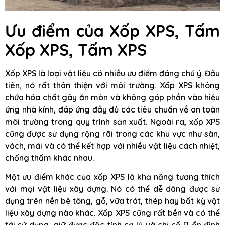
Ưu điểm của Xốp XPS, Tấm
Xốp XPS, Tấm XPS
Xốp XPS là loại vật liệu có nhiều ưu điểm đáng chú ý. Đầu
tiên, nó rất thân thiện với môi trường. Xốp XPS không
chứa hóa chất gây ăn mòn và không góp phần vào hiệu
ứng nhà kính, đáp ứng đầy đủ các tiêu chuẩn về an toàn
môi trường trong quy trình sản xuất. Ngoài ra, xốp XPS
cũng được sử dụng rộng rãi trong các khu vực như sàn,
vách, mái và có thể kết hợp với nhiều vật liệu cách nhiệt,
chống thấm khác nhau.
Một ưu điểm khác của xốp XPS là khả năng tương thích
với mọi vật liệu xây dựng. Nó có thể dễ dàng được sử
dụng trên nền bê tông, gỗ, vữa trát, thép hay bất kỳ vật
liệu xây dựng nào khác. Xốp XPS cũng rất bền và có thể