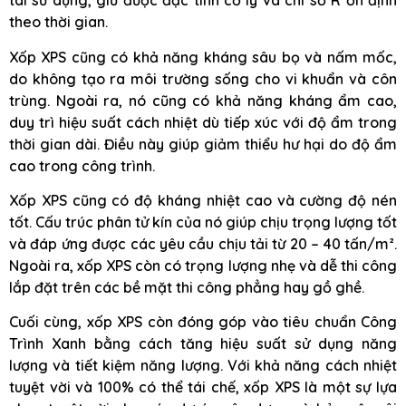
tái sử dụng, giữ được đặc tính cơ lý và chỉ số R ổn định
theo thời gian.
Xốp XPS cũng có khả năng kháng sâu bọ và nấm mốc,
do không tạo ra môi trường sống cho vi khuẩn và côn
trùng. Ngoài ra, nó cũng có khả năng kháng ẩm cao,
duy trì hiệu suất cách nhiệt dù tiếp xúc với độ ẩm trong
thời gian dài. Điều này giúp giảm thiểu hư hại do độ ẩm
cao trong công trình.
Xốp XPS cũng có độ kháng nhiệt cao và cường độ nén
tốt. Cấu trúc phân tử kín của nó giúp chịu trọng lượng tốt
và đáp ứng được các yêu cầu chịu tải từ 20 – 40 tấn/m².
Ngoài ra, xốp XPS còn có trọng lượng nhẹ và dễ thi công
lắp đặt trên các bề mặt thi công phẳng hay gồ ghề.
Cuối cùng, xốp XPS còn đóng góp vào tiêu chuẩn Công
Trình Xanh bằng cách tăng hiệu suất sử dụng năng
lượng và tiết kiệm năng lượng. Với khả năng cách nhiệt
tuyệt vời và 100% có thể tái chế, xốp XPS là một sự lựa