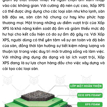
vào các không gian. Với cường độ nén cực cao, Xốp XPS
có thể được ứng dụng cho các loại sàn như kho lạnh, sàn
bãi đậu xe, sàn căn hộ chung cư hay khu phức hợp
thương mại. Một trong những ưu điểm vượt trội của Xốp
XPS là khả năng kiểm soát độ ẩm và giảm thiểu mức độ
hư hại cho kết cấu hiện có do sự ẩm độ gây ra. Với Xốp
XPS, người dùng có thể yên tâm về sự an toàn và độ bền
của sàn, đồng thời tận hưởng sự tiết kiệm năng lượng và
thuận lợi trong việc duy trì môi trường sống và làm việc.
Với những ứng dụng đa dạng và lợi ích vượt trội, Xốp
XPS đang là sự lựa chọn hàng đầu cho việc xây dựng và
cải tạo các loại sàn.