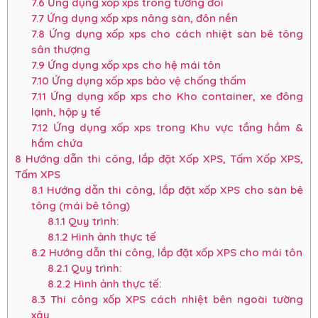
7.6
Ứng dụng xốp xps trong tường đôi
7.7
Ứng dụng xốp xps nâng sàn, đôn nền
7.8
Ứng dụng xốp xps cho cách nhiệt sàn bê tông
sân thượng
7.9
Ứng dụng xốp xps cho hệ mái tôn
7.10
Ứng dụng xốp xps bảo vệ chống thấm
7.11
Ứng dụng xốp xps cho Kho container, xe đông
lạnh, hộp y tế
7.12
Ứng dụng xốp xps trong Khu vực tầng hầm &
hầm chứa
8
Hướng dẫn thi công, lắp đặt Xốp XPS, Tấm Xốp XPS,
Tấm XPS
8.1
Hướng dẫn thi công, lắp đặt xốp XPS cho sàn bê
tông (mái bê tông)
8.1.1
Quy trình:
8.1.2
Hình ảnh thực tế
8.2
Hướng dẫn thi công, lắp đặt xốp XPS cho mái tôn
8.2.1
Quy trình:
8.2.2
Hình ảnh thực tế:
8.3
Thi công xốp XPS cách nhiệt bên ngoài tường
xây