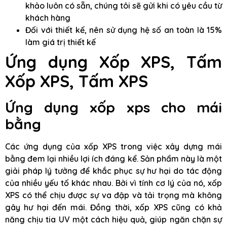
khảo luôn có sẵn, chúng tôi sẽ gửi khi có yêu cầu từ
khách hàng
Đối với thiết kế, nên sử dụng hệ số an toàn là 15%
làm giá trị thiết kế
Ứng dụng Xốp XPS, Tấm
Xốp XPS, Tấm XPS
Ứng dụng xốp xps cho mái
bằng
Các ứng dụng của xốp XPS trong việc xây dựng mái
bằng đem lại nhiều lợi ích đáng kể. Sản phẩm này là một
giải pháp lý tưởng để khắc phục sự hư hại do tác động
của nhiều yếu tố khác nhau. Bởi vì tính cơ lý của nó, xốp
XPS có thể chịu được sự va đập và tải trọng mà không
gây hư hại đến mái. Đồng thời, xốp XPS cũng có khả
năng chịu tia UV một cách hiệu quả, giúp ngăn chặn sự