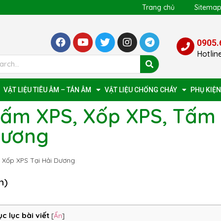
Trang chủ
Sitema
0905.
Hotlin
VẬT LIỆU TIÊU ÂM – TÁN ÂM
VẬT LIỆU CHỐNG CHÁY
PHỤ KIỆN
Tấm XPS, Xốp XPS, Tấm
Dương
 Xốp XPS Tại Hải Dương
n)
c lục bài viết
[
Ẩn
]