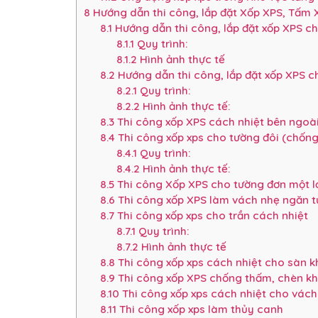
8
Hướng dẫn thi công, lắp đặt Xốp XPS, Tấm
8.1
Hướng dẫn thi công, lắp đặt xốp XPS ch
8.1.1
Quy trình:
8.1.2
Hình ảnh thực tế
8.2
Hướng dẫn thi công, lắp đặt xốp XPS c
8.2.1
Quy trình:
8.2.2
Hình ảnh thực tế:
8.3
Thi công xốp XPS cách nhiệt bên ngoà
8.4
Thi công xốp xps cho tường đôi (chốn
8.4.1
Quy trình:
8.4.2
Hình ảnh thực tế:
8.5
Thi công Xốp XPS cho tường đơn một l
8.6
Thi công xốp XPS làm vách nhẹ ngăn 
8.7
Thi công xốp xps cho trần cách nhiệt
8.7.1
Quy trình:
8.7.2
Hình ảnh thực tế
8.8
Thi công xốp xps cách nhiệt cho sàn k
8.9
Thi công xốp XPS chống thấm, chèn kh
8.10
Thi công xốp xps cách nhiệt cho vách
8.11
Thi công xốp xps làm thủy canh