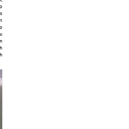
p
ps
m
ốp
ệu
ần
nh
nh