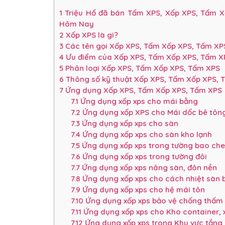
1
Triệu Hổ đã bán Tấm XPS, Xốp XPS, Tấm Xố
Hôm Nay
2
Xốp XPS là gì?
3
Các tên gọi Xốp XPS, Tấm Xốp XPS, Tấm XPS 
4
Ưu điểm của Xốp XPS, Tấm Xốp XPS, Tấm X
5
Phân loại Xốp XPS, Tấm Xốp XPS, Tấm XPS
6
Thông số kỹ thuật Xốp XPS, Tấm Xốp XPS, 
7
Ứng dụng Xốp XPS, Tấm Xốp XPS, Tấm XPS
7.1
Ứng dụng xốp xps cho mái bằng
7.2
Ứng dụng xốp XPS cho Mái dốc bê tông
7.3
Ứng dụng xốp xps cho sàn
7.4
Ứng dụng xốp xps cho sàn kho lạnh
7.5
Ứng dụng xốp xps trong tường bao che
7.6
Ứng dụng xốp xps trong tường đôi
7.7
Ứng dụng xốp xps nâng sàn, đôn nền
7.8
Ứng dụng xốp xps cho cách nhiệt sàn 
7.9
Ứng dụng xốp xps cho hệ mái tôn
7.10
Ứng dụng xốp xps bảo vệ chống thấm
7.11
Ứng dụng xốp xps cho Kho container, x
7.12
Ứng dụng xốp xps trong Khu vực tần