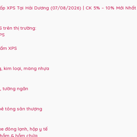
p XPS Tại Hải Dương (07/08/2026) | CK 5% – 10% Mới Nhất
trên thị trường:
PS
Tấm XPS
, kim loại, màng nhựa
, tường ngăn
bê tông sân thượng
e đông lạnh, hộp y tế
g hầm & hầm chứa