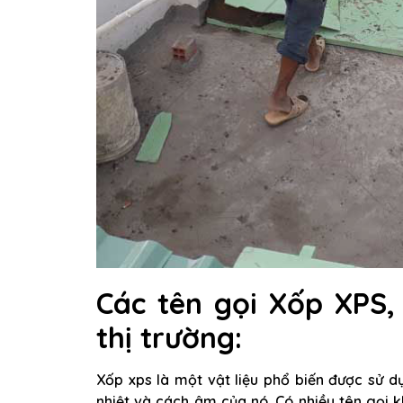
Các tên gọi Xốp XPS
thị trường:
Xốp xps là một vật liệu phổ biến được sử d
nhiệt và cách âm của nó. Có nhiều tên gọi 