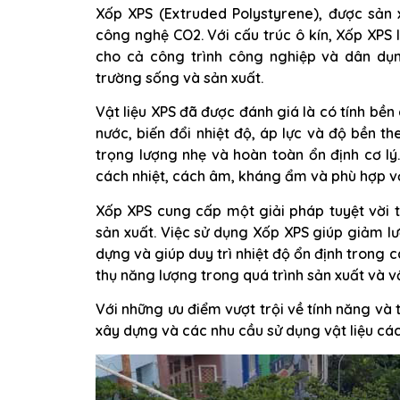
Xốp XPS (Extruded Polystyrene), được sản 
công nghệ CO2. Với cấu trúc ô kín, Xốp XPS 
cho cả công trình công nghiệp và dân dụn
trường sống và sản xuất.
Vật liệu XPS đã được đánh giá là có tính bền
nước, biến đổi nhiệt độ, áp lực và độ bền th
trọng lượng nhẹ và hoàn toàn ổn định cơ lý
cách nhiệt, cách âm, kháng ẩm và phù hợp với
Xốp XPS cung cấp một giải pháp tuyệt vời 
sản xuất. Việc sử dụng Xốp XPS giúp giảm l
dựng và giúp duy trì nhiệt độ ổn định trong 
thụ năng lượng trong quá trình sản xuất và v
Với những ưu điểm vượt trội về tính năng và 
xây dựng và các nhu cầu sử dụng vật liệu cá