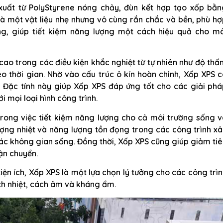
xuất từ PolyStyrene nóng chảy, đùn kết hợp tạo xốp bằn
là một vật liệu nhẹ nhưng vô cùng rắn chắc và bền, phù h
g, giúp tiết kiệm năng lượng một cách hiệu quả cho mô
 cao trong các điều kiện khắc nghiệt từ tự nhiên như độ th
eo thời gian. Nhờ vào cấu trúc ô kín hoàn chỉnh, Xốp XPS 
. Đặc tính này giúp Xốp XPS đáp ứng tốt cho các giải ph
 mọi loại hình công trình.
trong việc tiết kiệm năng lượng cho cả môi trường sống v
ượng nhiệt và năng lượng tồn đọng trong các công trình x
các không gian sống. Đồng thời, Xốp XPS cũng giúp giảm ti
ận chuyển.
tiện ích, Xốp XPS là một lựa chọn lý tưởng cho các công trì
ch nhiệt, cách âm và kháng ẩm.