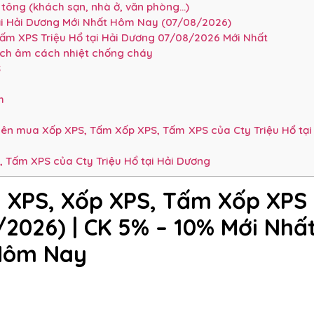
tông (khách sạn, nhà ở, văn phòng…)
ại Hải Dương Mới Nhất Hôm Nay (07/08/2026)
ấm XPS Triệu Hổ tại Hải Dương 07/08/2026 Mới Nhất
ách âm cách nhiệt chống cháy
S
m
m
yên mua Xốp XPS, Tấm Xốp XPS, Tấm XPS của Cty Triệu Hổ tại
 Tấm XPS của Cty Triệu Hổ tại Hải Dương
 XPS, Xốp XPS, Tấm Xốp XPS
8/2026)
| CK 5% – 10%
Mới Nhấ
Hôm Nay