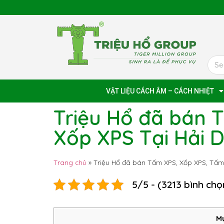
VẬT LIỆU CÁCH ÂM – CÁCH NHIỆT
Triệu Hổ đã bán 
Xốp XPS Tại Hải 
Trang chủ
»
Triệu Hổ đã bán Tấm XPS, Xốp XPS, Tấm
5/5 - (3213 bình chọ
Mụ