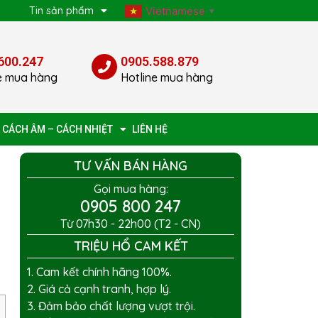
p
Tin sản phẩm
Vietnamese
▼
600.247
0905.588.879
e mua hàng
Hotline mua hàng
 CÁCH ÂM – CÁCH NHIỆT
LIÊN HỆ
TƯ VẤN BÁN HÀNG
Gọi mua hàng:
0905 800 247
Từ 07h30 - 22h00 (T2 - CN)
TRIỆU HỔ CAM KẾT
1. Cam kết chính hãng 100%.
2. Giá cả cạnh tranh, hợp lý.
3. Đảm bảo chất lượng vượt trội.