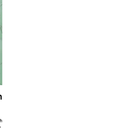
n
ch
s,