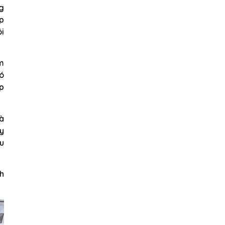
g
ợp
i
ấm
có
áp
à
ây
êu
nh