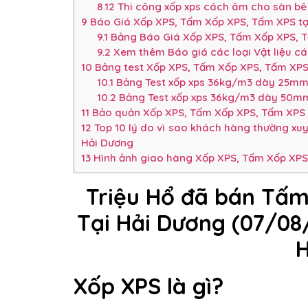
8.12
Thi công xốp xps cách âm cho sàn bê 
9
Báo Giá Xốp XPS, Tấm Xốp XPS, Tấm XPS t
9.1
Bảng Báo Giá Xốp XPS, Tấm Xốp XPS, T
9.2
Xem thêm Báo giá các loại Vật liệu c
10
Bảng test Xốp XPS, Tấm Xốp XPS, Tấm XP
10.1
Bảng Test xốp xps 36kg/m3 dày 25m
10.2
Bảng Test xốp xps 36kg/m3 dày 50m
11
Bảo quản Xốp XPS, Tấm Xốp XPS, Tấm XPS
12
Top 10 lý do vì sao khách hàng thường xu
Hải Dương
13
Hình ảnh giao hàng Xốp XPS, Tấm Xốp XPS,
Triệu Hổ đã bán Tấm
Tại Hải Dương (07/0
Xốp XPS là gì?