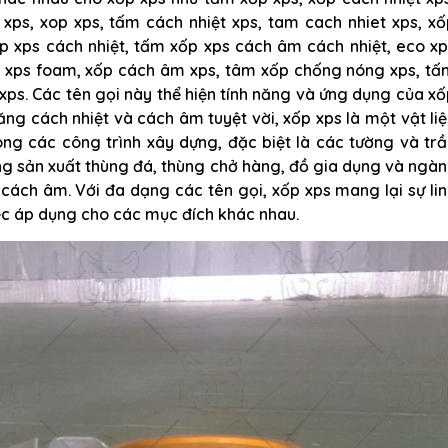
xps, xop xps, tấm cách nhiệt xps, tam cach nhiet xps, xố
p xps cách nhiệt, tấm xốp xps cách âm cách nhiệt, eco x
 xps foam, xốp cách âm xps, tâm xốp chống nóng xps, tấ
ps. Các tên gọi này thể hiện tính năng và ứng dụng của x
năng cách nhiệt và cách âm tuyệt vời, xốp xps là một vật li
ong các công trình xây dựng, đặc biệt là các tường và tr
ng sản xuất thùng đá, thùng chở hàng, đồ gia dụng và ngà
 cách âm. Với đa dạng các tên gọi, xốp xps mang lại sự li
ệc áp dụng cho các mục đích khác nhau.