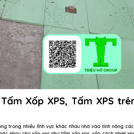
, Tấm Xốp XPS, Tấm XPS trê
ụng trong nhiều lĩnh vực khác nhau nhờ vào tính năng cá
khác nhau cho xốp xps như tấm xốp xps, xốp cách nhiệt xp