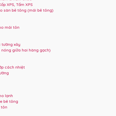
 Xốp XPS, Tấm XPS
o sàn bê tông (mái bê tông)
ho mái tôn
i tường xây
g nóng giữa hai hàng gạch)
ớp cách nhiệt
tường
ho lạnh
e bê tông
 tôn