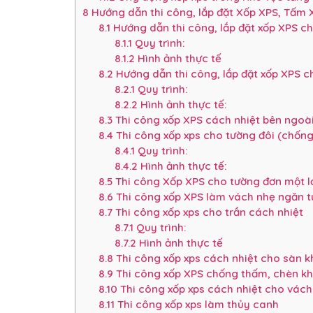
8
Hướng dẫn thi công, lắp đặt Xốp XPS, Tấm
8.1
Hướng dẫn thi công, lắp đặt xốp XPS ch
8.1.1
Quy trình:
8.1.2
Hình ảnh thực tế
8.2
Hướng dẫn thi công, lắp đặt xốp XPS c
8.2.1
Quy trình:
8.2.2
Hình ảnh thực tế:
8.3
Thi công xốp XPS cách nhiệt bên ngoà
8.4
Thi công xốp xps cho tường đôi (chốn
8.4.1
Quy trình:
8.4.2
Hình ảnh thực tế:
8.5
Thi công Xốp XPS cho tường đơn một l
8.6
Thi công xốp XPS làm vách nhẹ ngăn 
8.7
Thi công xốp xps cho trần cách nhiệt
8.7.1
Quy trình:
8.7.2
Hình ảnh thực tế
8.8
Thi công xốp xps cách nhiệt cho sàn k
8.9
Thi công xốp XPS chống thấm, chèn kh
8.10
Thi công xốp xps cách nhiệt cho vách
8.11
Thi công xốp xps làm thủy canh