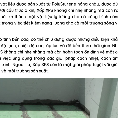
 vật liệu được sản xuất từ PolyStyrene nóng chảy, được đ
ới cấu trúc ô kín, Xốp XPS không chỉ nhẹ nhàng mà còn r
nó trở thành một vật liệu lý tưởng cho cả công trình cô
t trong việc tiết kiệm năng lượng cho cả môi trường sống 
có tính bền cao, có thể chịu đựng được những điều kiện kh
độ lạnh, nhiệt độ cao, áp lực và độ bền theo thời gian. N
XPS không chỉ nhẹ nhàng mà còn hoàn toàn ổn định về mặt 
g việc ứng dụng trong các giải pháp cách nhiệt, cách âm
trình. Ngoài ra, Xốp XPS còn là một giải pháp tuyệt vời gi
 và môi trường sản xuất.