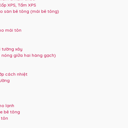
 Xốp XPS, Tấm XPS
o sàn bê tông (mái bê tông)
ho mái tôn
i tường xây
g nóng giữa hai hàng gạch)
ớp cách nhiệt
tường
ho lạnh
e bê tông
 tôn