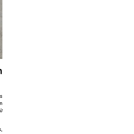
n
ps
ần
sử
s,