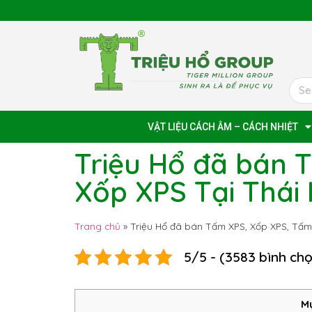
VẬT LIỆU CÁCH ÂM – CÁCH NHIỆT
Triệu Hổ đã bán 
Xốp XPS Tại Thái
Trang chủ
»
Triệu Hổ đã bán Tấm XPS, Xốp XPS, Tấm
5/5 - (3583 bình ch
Mụ