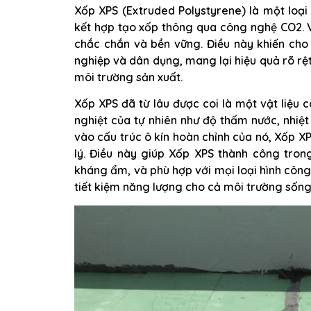
Xốp XPS (Extruded Polystyrene) là một loại
kết hợp tạo xốp thông qua công nghệ CO2. V
chắc chắn và bền vững. Điều này khiến cho 
nghiệp và dân dụng, mang lại hiệu quả rõ rệ
môi trường sản xuất.
Xốp XPS đã từ lâu được coi là một vật liệu 
nghiệt của tự nhiên như độ thấm nước, nhiệt 
vào cấu trúc ô kín hoàn chỉnh của nó, Xốp 
lý. Điều này giúp Xốp XPS thành công tron
kháng ẩm, và phù hợp với mọi loại hình công 
tiết kiệm năng lượng cho cả môi trường sống