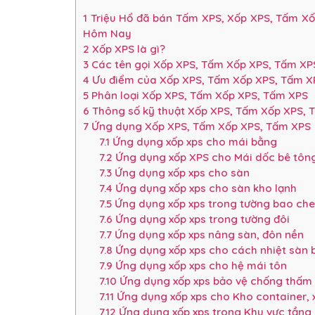
1
Triệu Hổ đã bán Tấm XPS, Xốp XPS, Tấm Xố
Hôm Nay
2
Xốp XPS là gì?
3
Các tên gọi Xốp XPS, Tấm Xốp XPS, Tấm XPS 
4
Ưu điểm của Xốp XPS, Tấm Xốp XPS, Tấm X
5
Phân loại Xốp XPS, Tấm Xốp XPS, Tấm XPS
6
Thông số kỹ thuật Xốp XPS, Tấm Xốp XPS, 
7
Ứng dụng Xốp XPS, Tấm Xốp XPS, Tấm XPS
7.1
Ứng dụng xốp xps cho mái bằng
7.2
Ứng dụng xốp XPS cho Mái dốc bê tông
7.3
Ứng dụng xốp xps cho sàn
7.4
Ứng dụng xốp xps cho sàn kho lạnh
7.5
Ứng dụng xốp xps trong tường bao che
7.6
Ứng dụng xốp xps trong tường đôi
7.7
Ứng dụng xốp xps nâng sàn, đôn nền
7.8
Ứng dụng xốp xps cho cách nhiệt sàn 
7.9
Ứng dụng xốp xps cho hệ mái tôn
7.10
Ứng dụng xốp xps bảo vệ chống thấm
7.11
Ứng dụng xốp xps cho Kho container, x
7.12
Ứng dụng xốp xps trong Khu vực tần