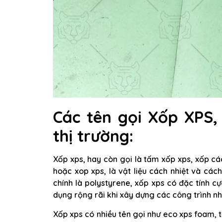
Các tên gọi Xốp XPS
thị trường:
Xốp xps, hay còn gọi là tấm xốp xps, xốp cá
hoặc xop xps, là vật liệu cách nhiệt và cá
chính là polystyrene, xốp xps có đặc tính c
dụng rộng rãi khi xây dựng các công trình nh
Xốp xps có nhiều tên gọi như eco xps foam, 