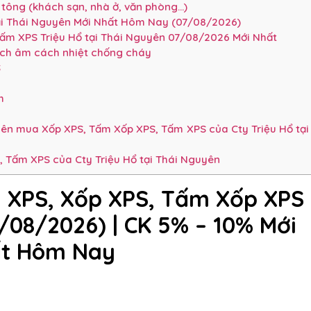
tông (khách sạn, nhà ở, văn phòng…)
ại Thái Nguyên Mới Nhất Hôm Nay (07/08/2026)
ấm XPS Triệu Hổ tại Thái Nguyên 07/08/2026 Mới Nhất
ách âm cách nhiệt chống cháy
S
m
m
yên mua Xốp XPS, Tấm Xốp XPS, Tấm XPS của Cty Triệu Hổ tại
 Tấm XPS của Cty Triệu Hổ tại Thái Nguyên
 XPS, Xốp XPS, Tấm Xốp XPS
7/08/2026)
| CK 5% – 10%
Mới
t Hôm Nay