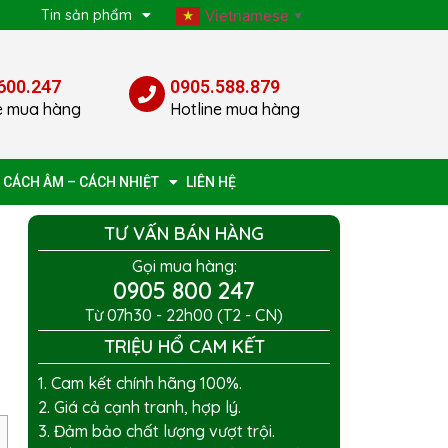
p
Tin sản phẩm
Vietnamese
▼
600.247
0905.588.879
e mua hàng
Hotline mua hàng
 CÁCH ÂM – CÁCH NHIỆT
LIÊN HỆ
TƯ VẤN BÁN HÀNG
Gọi mua hàng:
0905 800 247
Từ 07h30 - 22h00 (T2 - CN)
TRIỆU HỔ CAM KẾT
1. Cam kết chính hãng 100%.
2. Giá cả cạnh tranh, hợp lý.
3. Đảm bảo chất lượng vượt trội.