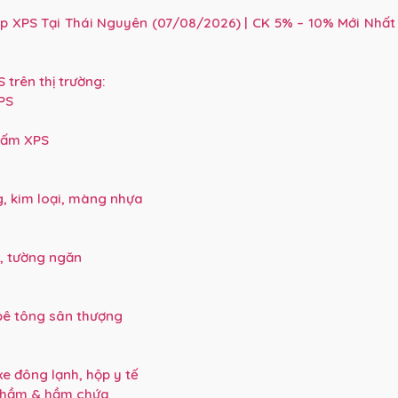
p XPS Tại Thái Nguyên (07/08/2026) | CK 5% – 10% Mới Nhất
trên thị trường:
PS
Tấm XPS
, kim loại, màng nhựa
, tường ngăn
bê tông sân thượng
e đông lạnh, hộp y tế
g hầm & hầm chứa