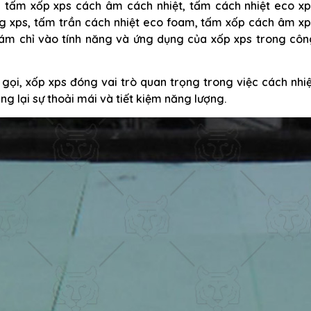
t, tấm xốp xps cách âm cách nhiệt, tấm cách nhiệt eco xp
 xps, tấm trần cách nhiệt eco foam, tấm xốp cách âm xp
u ám chỉ vào tính năng và ứng dụng của xốp xps trong côn
 gọi, xốp xps đóng vai trò quan trọng trong việc cách nhi
g lại sự thoải mái và tiết kiệm năng lượng.