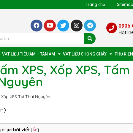
Trang chủ
Sitema
0905.
Hotlin
VẬT LIỆU TIÊU ÂM – TÁN ÂM
VẬT LIỆU CHỐNG CHÁY
PHỤ KIỆN
Tấm XPS, Xốp XPS, Tấm
 Nguyên
 Xốp XPS Tại Thái Nguyên
ọn)
c lục bài viết
[
Ẩn
]