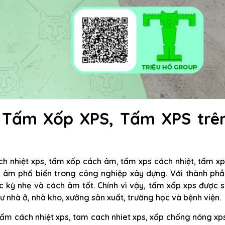
, Tấm Xốp XPS, Tấm XPS trê
ch nhiệt xps, tấm xốp cách âm, tấm xps cách nhiệt, tấm x
ch âm phổ biến trong công nghiệp xây dựng. Với thành ph
ực kỳ nhẹ và cách âm tốt. Chính vì vậy, tấm xốp xps được 
ư nhà ở, nhà kho, xưởng sản xuất, trường học và bệnh viện.
tấm cách nhiệt xps, tam cach nhiet xps, xốp chống nóng xp