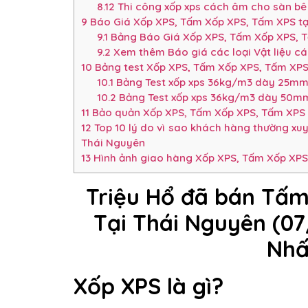
8.12
Thi công xốp xps cách âm cho sàn bê 
9
Báo Giá Xốp XPS, Tấm Xốp XPS, Tấm XPS t
9.1
Bảng Báo Giá Xốp XPS, Tấm Xốp XPS, T
9.2
Xem thêm Báo giá các loại Vật liệu c
10
Bảng test Xốp XPS, Tấm Xốp XPS, Tấm XP
10.1
Bảng Test xốp xps 36kg/m3 dày 25m
10.2
Bảng Test xốp xps 36kg/m3 dày 50m
11
Bảo quản Xốp XPS, Tấm Xốp XPS, Tấm XPS
12
Top 10 lý do vì sao khách hàng thường xu
Thái Nguyên
13
Hình ảnh giao hàng Xốp XPS, Tấm Xốp XPS,
Triệu Hổ đã bán Tấm
Tại Thái Nguyên (0
Nhấ
Xốp XPS là gì?