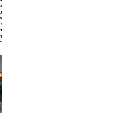
ốp
ng
ps
t
a
ng
e