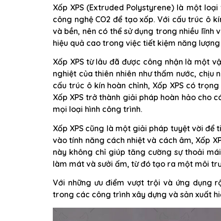
Xốp XPS (Extruded Polystyrene) là một loại
công nghệ CO2 để tạo xốp. Với cấu trúc ô kín
và bền, nên có thể sử dụng trong nhiều lĩnh 
hiệu quả cao trong việc tiết kiệm năng lượn
Xốp XPS từ lâu đã được công nhận là một vật
nghiệt của thiên nhiên như thấm nước, chịu n
cấu trúc ô kín hoàn chỉnh, Xốp XPS có trọng
Xốp XPS trở thành giải pháp hoàn hảo cho c
mọi loại hình công trình.
Xốp XPS cũng là một giải pháp tuyệt vời để 
vào tính năng cách nhiệt và cách âm, Xốp X
này không chỉ giúp tăng cường sự thoải má
làm mát và sưởi ấm, từ đó tạo ra một môi tr
Với những ưu điểm vượt trội và ứng dụng rộ
trong các công trình xây dựng và sản xuất hi