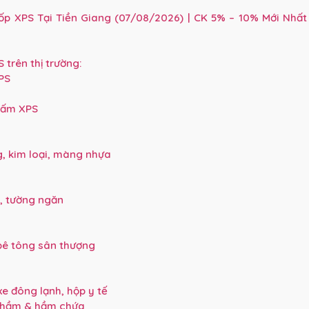
p XPS Tại Tiền Giang (07/08/2026) | CK 5% – 10% Mới Nhất
trên thị trường:
PS
Tấm XPS
, kim loại, màng nhựa
, tường ngăn
bê tông sân thượng
e đông lạnh, hộp y tế
g hầm & hầm chứa