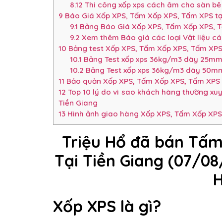
8.12
Thi công xốp xps cách âm cho sàn bê 
9
Báo Giá Xốp XPS, Tấm Xốp XPS, Tấm XPS tạ
9.1
Bảng Báo Giá Xốp XPS, Tấm Xốp XPS, Tấ
9.2
Xem thêm Báo giá các loại Vật liệu c
10
Bảng test Xốp XPS, Tấm Xốp XPS, Tấm XP
10.1
Bảng Test xốp xps 36kg/m3 dày 25m
10.2
Bảng Test xốp xps 36kg/m3 dày 50m
11
Bảo quản Xốp XPS, Tấm Xốp XPS, Tấm XPS
12
Top 10 lý do vì sao khách hàng thường xu
Tiền Giang
13
Hình ảnh giao hàng Xốp XPS, Tấm Xốp XPS,
Triệu Hổ đã bán Tấm
Tại Tiền Giang (07/0
Xốp XPS là gì?