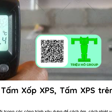
, Tấm Xốp XPS, Tấm XPS trê
ãi trong các công trình xây dựng để cách âm, cách nhiệt 