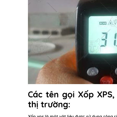
Các tên gọi Xốp XPS
thị trường:
Xốp xps là một vật liệu được sử dụng rộng r