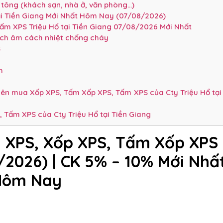
tông (khách sạn, nhà ở, văn phòng…)
i Tiền Giang Mới Nhất Hôm Nay (07/08/2026)
m XPS Triệu Hổ tại Tiền Giang 07/08/2026 Mới Nhất
ách âm cách nhiệt chống cháy
S
m
m
yên mua Xốp XPS, Tấm Xốp XPS, Tấm XPS của Cty Triệu Hổ tại
 Tấm XPS của Cty Triệu Hổ tại Tiền Giang
 XPS, Xốp XPS, Tấm Xốp XPS
8/2026)
| CK 5% – 10%
Mới Nhấ
Hôm Nay