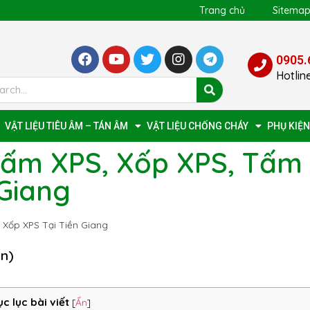
Trang chủ
Sitema
0905.
Hotlin
VẬT LIỆU TIÊU ÂM – TÁN ÂM
VẬT LIỆU CHỐNG CHÁY
PHỤ KIỆN
Tấm XPS, Xốp XPS, Tấm
 Giang
 Xốp XPS Tại Tiền Giang
ọn)
c lục bài viết
[
Ẩn
]