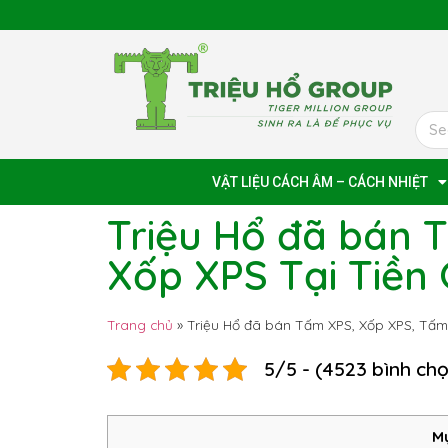
VẬT LIỆU CÁCH ÂM – CÁCH NHIỆT
Triệu Hổ đã bán 
Xốp XPS Tại Tiền
Trang chủ
»
Triệu Hổ đã bán Tấm XPS, Xốp XPS, Tấm
5/5 - (4523 bình ch
Mụ