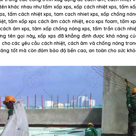
tên khác nhau như tấm xốp xps, xốp cách nhiệt xps, tấm x
ps, tấm cách nhiệt xps, tam cach nhiet xps, xốp chống nó
hiệt, tấm xốp xps cách âm cách nhiệt, eco xps foam, tấm x
 cách âm xps, tâm xốp chống nóng xps, tấm trần cách nhiệ
ng tên gọi này, xốp xps đã khẳng định được khả năng củ
ả cho các yêu cầu cách nhiệt, cách âm và chống nóng tro
 năng tốt mà còn đảm bảo độ bền cao, an toàn cho sức khỏ