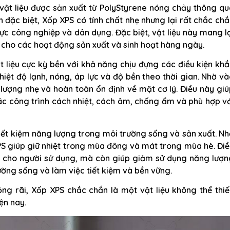
 vật liệu được sản xuất từ PolyStyrene nóng chảy thông q
 đặc biệt, Xốp XPS có tính chất nhẹ nhưng lại rất chắc ch
vực công nghiệp và dân dụng. Đặc biệt, vật liệu này mang l
g cho các hoạt động sản xuất và sinh hoạt hàng ngày.
 liệu cực kỳ bền với khả năng chịu đựng các điều kiện kh
hiệt độ lạnh, nóng, áp lực và độ bền theo thời gian. Nhờ v
 lượng nhẹ và hoàn toàn ổn định về mặt cơ lý. Điều này gi
ác công trình cách nhiệt, cách âm, chống ẩm và phù hợp v
tiết kiệm năng lượng trong môi trường sống và sản xuất. N
PS giúp giữ nhiệt trong mùa đông và mát trong mùa hè. Đi
i cho người sử dụng, mà còn giúp giảm sử dụng năng lượn
ường sống và làm việc tiết kiệm và bền vững.
ng rãi, Xốp XPS chắc chắn là một vật liệu không thể thi
ện nay.