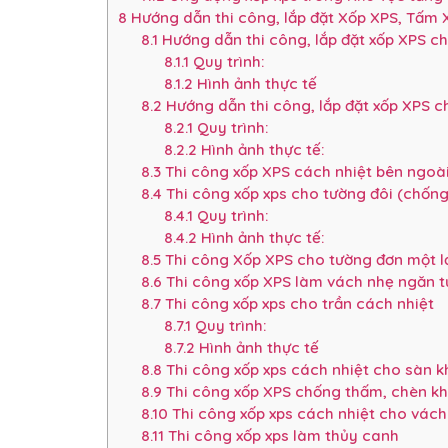
8
Hướng dẫn thi công, lắp đặt Xốp XPS, Tấm
8.1
Hướng dẫn thi công, lắp đặt xốp XPS ch
8.1.1
Quy trình:
8.1.2
Hình ảnh thực tế
8.2
Hướng dẫn thi công, lắp đặt xốp XPS c
8.2.1
Quy trình:
8.2.2
Hình ảnh thực tế:
8.3
Thi công xốp XPS cách nhiệt bên ngoà
8.4
Thi công xốp xps cho tường đôi (chốn
8.4.1
Quy trình:
8.4.2
Hình ảnh thực tế:
8.5
Thi công Xốp XPS cho tường đơn một l
8.6
Thi công xốp XPS làm vách nhẹ ngăn 
8.7
Thi công xốp xps cho trần cách nhiệt
8.7.1
Quy trình:
8.7.2
Hình ảnh thực tế
8.8
Thi công xốp xps cách nhiệt cho sàn k
8.9
Thi công xốp XPS chống thấm, chèn kh
8.10
Thi công xốp xps cách nhiệt cho vách
8.11
Thi công xốp xps làm thủy canh