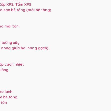
 Xốp XPS, Tấm XPS
o sàn bê tông (mái bê tông)
ho mái tôn
i tường xây
g nóng giữa hai hàng gạch)
ớp cách nhiệt
tường
ho lạnh
e bê tông
 tôn