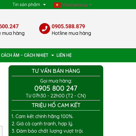
p
Tin sản phẩm
Vietnamese
▼
600.247
0905.588.879
e mua hàng
Hotline mua hàng
 CÁCH ÂM – CÁCH NHIỆT
LIÊN HỆ
TƯ VẤN BÁN HÀNG
Gọi mua hàng:
0905 800 247
Từ 07h30 - 22h00 (T2 - CN)
TRIỆU HỔ CAM KẾT
1. Cam kết chính hãng 100%.
2. Giá cả cạnh tranh, hợp lý.
3. Đảm bảo chất lượng vượt trội.