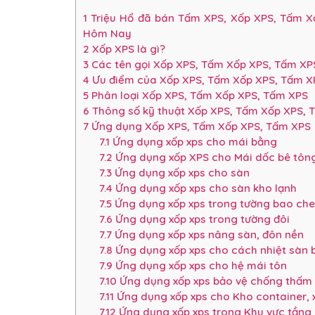
1
Triệu Hổ đã bán Tấm XPS, Xốp XPS, Tấm Xố
Hôm Nay
2
Xốp XPS là gì?
3
Các tên gọi Xốp XPS, Tấm Xốp XPS, Tấm XPS 
4
Ưu điểm của Xốp XPS, Tấm Xốp XPS, Tấm X
5
Phân loại Xốp XPS, Tấm Xốp XPS, Tấm XPS
6
Thông số kỹ thuật Xốp XPS, Tấm Xốp XPS, 
7
Ứng dụng Xốp XPS, Tấm Xốp XPS, Tấm XPS
7.1
Ứng dụng xốp xps cho mái bằng
7.2
Ứng dụng xốp XPS cho Mái dốc bê tông
7.3
Ứng dụng xốp xps cho sàn
7.4
Ứng dụng xốp xps cho sàn kho lạnh
7.5
Ứng dụng xốp xps trong tường bao che
7.6
Ứng dụng xốp xps trong tường đôi
7.7
Ứng dụng xốp xps nâng sàn, đôn nền
7.8
Ứng dụng xốp xps cho cách nhiệt sàn 
7.9
Ứng dụng xốp xps cho hệ mái tôn
7.10
Ứng dụng xốp xps bảo vệ chống thấm
7.11
Ứng dụng xốp xps cho Kho container, x
7.12
Ứng dụng xốp xps trong Khu vực tần