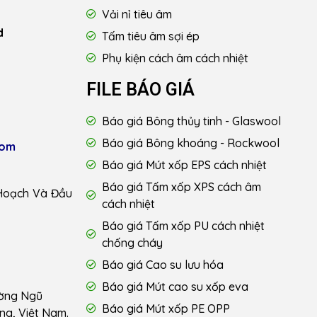
Vải nỉ tiêu âm
d
Tấm tiêu âm sợi ép
Phụ kiện cách âm cách nhiệt
FILE BÁO GIÁ
Báo giá Bông thủy tinh - Glaswool
Báo giá Bông khoáng - Rockwool
com
Báo giá Mút xốp EPS cách nhiệt
Báo giá Tấm xốp XPS cách âm
Hoạch Và Đầu
cách nhiệt
Báo giá Tấm xốp PU cách nhiệt
chống cháy
Báo giá Cao su lưu hóa
Báo giá Mút cao su xốp eva
ường Ngũ
Báo giá Mút xốp PE OPP
ng, Việt Nam.