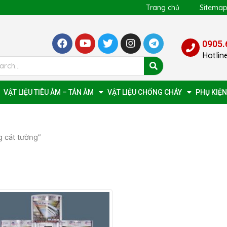
Trang chủ
Sitema
0905.
Hotlin
VẬT LIỆU TIÊU ÂM – TÁN ÂM
VẬT LIỆU CHỐNG CHÁY
PHỤ KIỆN
 cát tường”