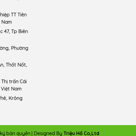
iệp TT Tiên
t Nam
 47, Tp Biên
ường, Phường
n, Thốt Nốt,
Thị trấn Cái
 Việt Nam
Phê, Krông
g ký bản quyền | Designed By
Triệu Hổ Co,Ltd