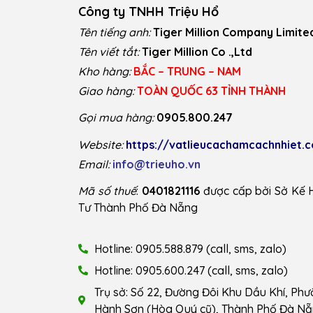
Công ty TNHH Triệu Hổ
Tên tiếng anh:
Tiger Million Company Limite
Tên viết tắt:
Tiger Million Co .,Ltd
Kho hàng:
BẮC – TRUNG – NAM
Giao hàng:
TOÀN QUỐC 63 TỈNH THÀNH
Gọi mua hàng:
0905.800.247
Website:
https://vatlieucachamcachnhiet.
Email:
info@trieuho.vn
Mã số thuế
:
0401821116
được cấp bởi Sở Kế 
Tư Thành Phố Đà Nẵng
Hotline: 0905.588.879 (call, sms, zalo)
Hotline: 0905.600.247 (call, sms, zalo)
Trụ sở: Số 22, Đường Đôi Khu Dầu Khí, Ph
Hành Sơn (Hòa Quý cũ), Thành Phố Đà Nẵ