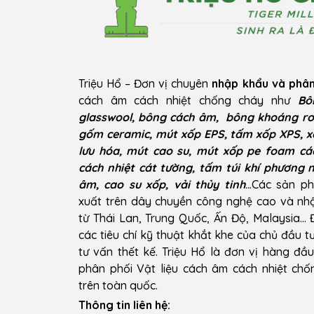
Triệu Hổ – Đơn vị chuyên
nhập khẩu và phân
cách âm cách nhiệt chống cháy như
Bô
glasswool, bông cách âm, bông khoáng ro
gốm ceramic, mút xốp EPS, tấm xốp XPS, x
lưu hóa, mút cao su, mút xốp pe foam cá
cách nhiệt cát tường, tấm túi khí phương 
âm, cao su xốp, vải thủy tinh
..
.Các sản p
xuất trên dây chuyền công nghệ cao và n
từ Thái Lan, Trung Quốc, Ấn Độ, Malaysia…
các tiêu chí kỹ thuật khắt khe của chủ đầu t
tư vấn thết kế. Triệu Hổ là đơn vị hàng đầ
phân phối Vật liệu cách âm cách nhiệt ch
trên toàn quốc.
Thông tin liên hệ: