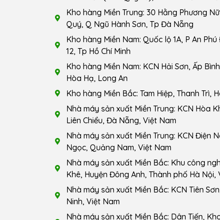
Kho hàng Miền Trung: 30 Hằng Phương Nữ 
Quý, Q Ngũ Hành Sơn, Tp Đà Nẵng
Kho hàng Miền Nam: Quốc lộ 1A, P An Phú
12, Tp Hồ Chí Minh
Kho hàng Miền Nam: KCN Hải Sơn, Ấp Bình 
Hòa Hạ, Long An
Kho hàng Miền Bắc: Tam Hiệp, Thanh Trì, H
Nhà máy sản xuất Miền Trung: KCN Hòa K
Liên Chiểu, Đà Nẵng, Việt Nam
Nhà máy sản xuất Miền Trung: KCN Điện N
Ngọc, Quảng Nam, Việt Nam
Nhà máy sản xuất Miền Bắc: Khu công ng
Khê, Huyện Đông Anh, Thành phố Hà Nội, 
Nhà máy sản xuất Miền Bắc: KCN Tiên Sơn,
Ninh, Việt Nam
Nhà máy sản xuất Miền Bắc: Dân Tiến, Kho