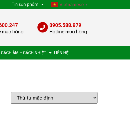
p
Tin sản phẩm
Vietnamese
▼
600.247
0905.588.879
e mua hàng
Hotline mua hàng
 CÁCH ÂM – CÁCH NHIỆT
LIÊN HỆ