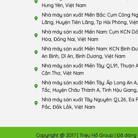
Hưng Yên, Việt Nam
Nhà máy sản xuất Miền Bắc: Cụm Công Ngh
Lãng, Huyện Tiên Lãng, Tp Hải Phòng, Việ
Nhà máy sản xuất Miền Nam: Cụm KCN Dốc
Hòa, Đồng Nai, Việt Nam
Nhà máy sản xuất Miền Nam: KCN Bình Đ
An Bình, Dĩ An, Bình Dương, Việt Nam
Nhà máy sản xuất Miền Tây: QL91, Thuận A
Cần Thơ, Việt Nam
Nhà máy sản xuất Miền Tây: Ấp Long An A, 
Tắc, Huyện Châu Thành A, Tỉnh Hậu Giang,
Nhà máy sản xuất Tây Nguyên: QL26, Ea 
Pắc, Đắk Lắk, Việt Nam
Copyright @ 2017 | Triệu Hổ Group | Đã đăn