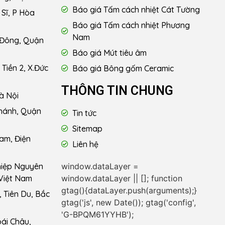
Báo giá Tấm cách nhiệt Cát Tường
Sĩ, P Hòa
Báo giá Tấm cách nhiệt Phương
Nam
 Đông, Quận
Báo giá Mút tiêu âm
Tiền 2, X.Đức
Báo giá Bông gốm Ceramic
THÔNG TIN CHUNG
à Nội
hánh, Quận
Tin tức
Sitemap
am, Điện
Liên hệ
window.dataLayer =
hiệp Nguyên
window.dataLayer || []; function
Việt Nam
gtag(){dataLayer.push(arguments);}
 Tiên Du, Bắc
gtag('js', new Date()); gtag('config',
'G-BPQM61YYHB');
ái Châu,