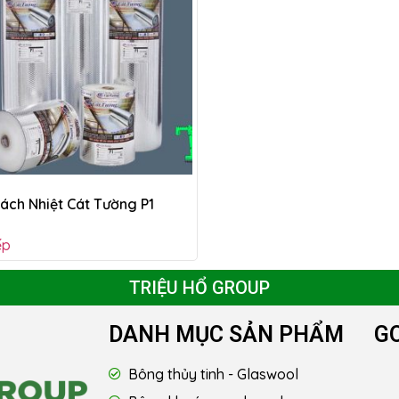
ách Nhiệt Cát Tường P1
ếp
TRIỆU HỔ GROUP
DANH MỤC SẢN PHẨM
G
Bông thủy tinh - Glaswool