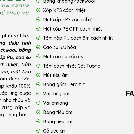
Bông khoáng rockwool
Xốp XPS cách nhiệt
Mút xốp EPS cách nhiệt
Mút xốp PE OPP cách nhiệt
 phối
Vật liệu
Tấm xốp PU cách âm cách nhiệt
ng thủy tinh
Cao su lưu hóa
ckwool, bông
Mút cao su xốp eva
ốp PU, cao su
ch nhiệt, tấm
Tấm cách nhiệt Cát Tường
nam, mút tiêu
Mút tiêu âm
hẩm được sản
Bông gốm Ceramic
hập khẩu 100%
F
 Đáp ứng được
Vải thủy tinh
ư, nhà thầu và
Vải amiang
u cung cấp và
Bông tiêu âm
ống cháy hàng
Bông tiêu âm
Gỗ tiêu âm