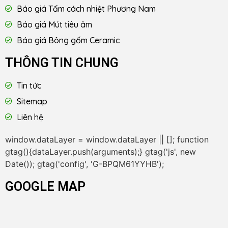
Báo giá Tấm cách nhiệt Phương Nam
Báo giá Mút tiêu âm
Báo giá Bông gốm Ceramic
THÔNG TIN CHUNG
Tin tức
Sitemap
Liên hệ
window.dataLayer = window.dataLayer || []; function
gtag(){dataLayer.push(arguments);} gtag('js', new
Date()); gtag('config', 'G-BPQM61YYHB');
GOOGLE MAP