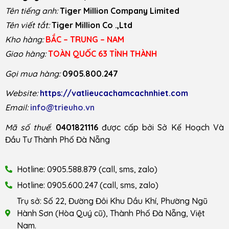
Tên tiếng anh:
Tiger Million Company Limited
Tên viết tắt:
Tiger Million Co .,Ltd
Kho hàng:
BẮC – TRUNG – NAM
Giao hàng:
TOÀN QUỐC 63 TỈNH THÀNH
Gọi mua hàng:
0905.800.247
Website:
https://vatlieucachamcachnhiet.com
Email:
info@trieuho.vn
Mã số thuế
:
0401821116
được cấp bởi Sở Kế Hoạch Và
Đầu Tư Thành Phố Đà Nẵng
Hotline: 0905.588.879 (call, sms, zalo)
Hotline: 0905.600.247 (call, sms, zalo)
Trụ sở: Số 22, Đường Đôi Khu Dầu Khí, Phường Ngũ
Hành Sơn (Hòa Quý cũ), Thành Phố Đà Nẵng, Việt
Nam.