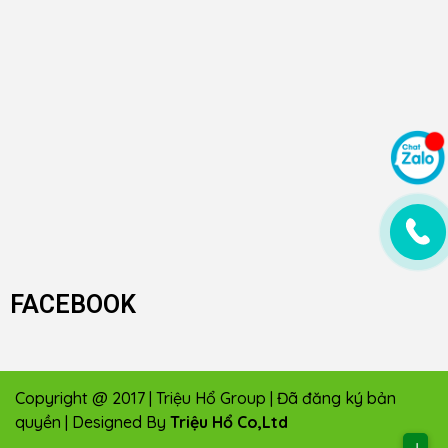
FACEBOOK
Copyright @ 2017 | Triệu Hổ Group | Đã đăng ký bản
quyền | Designed By
Triệu Hổ Co,Ltd