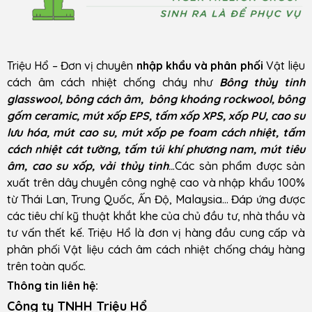
Triệu Hổ – Đơn vị chuyên
nhập khẩu và phân phối
Vật liệu
cách âm cách nhiệt chống cháy như
Bông thủy tinh
glasswool, bông cách âm, bông khoáng rockwool, bông
gốm ceramic, mút xốp EPS, tấm xốp XPS, xốp PU, cao su
lưu hóa, mút cao su, mút xốp pe foam cách nhiệt, tấm
cách nhiệt cát tường, tấm túi khí phương nam, mút tiêu
âm, cao su xốp, vải thủy tinh
..
.Các sản phẩm được sản
xuất trên dây chuyền công nghệ cao và nhập khẩu 100%
từ Thái Lan, Trung Quốc, Ấn Độ, Malaysia… Đáp ứng được
các tiêu chí kỹ thuật khắt khe của chủ đầu tư, nhà thầu và
tư vấn thết kế. Triệu Hổ là đơn vị hàng đầu cung cấp và
phân phối Vật liệu cách âm cách nhiệt chống cháy hàng
trên toàn quốc.
Thông tin liên hệ:
Công ty TNHH Triệu Hổ