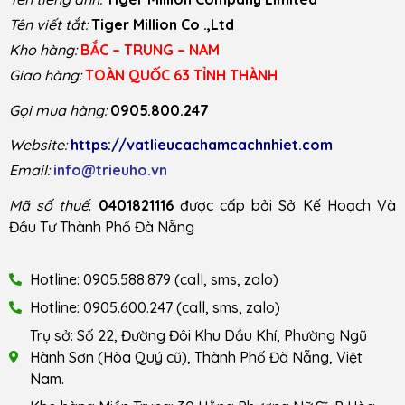
Tên viết tắt:
Tiger Million Co .,Ltd
Kho hàng:
BẮC – TRUNG – NAM
Giao hàng:
TOÀN QUỐC 63 TỈNH THÀNH
Gọi mua hàng:
0905.800.247
Website:
https://vatlieucachamcachnhiet.com
Email:
info@trieuho.vn
Mã số thuế
:
0401821116
được cấp bởi Sở Kế Hoạch Và
Đầu Tư Thành Phố Đà Nẵng
Hotline: 0905.588.879 (call, sms, zalo)
Hotline: 0905.600.247 (call, sms, zalo)
Trụ sở: Số 22, Đường Đôi Khu Dầu Khí, Phường Ngũ
Hành Sơn (Hòa Quý cũ), Thành Phố Đà Nẵng, Việt
Nam.