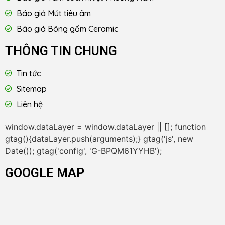
Báo giá Mút tiêu âm
Báo giá Bông gốm Ceramic
THÔNG TIN CHUNG
Tin tức
Sitemap
Liên hệ
window.dataLayer = window.dataLayer || []; function
gtag(){dataLayer.push(arguments);} gtag('js', new
Date()); gtag('config', 'G-BPQM61YYHB');
GOOGLE MAP