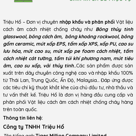
Triệu Hổ – Đơn vị chuyên
nhập khẩu và phân phối
Vật liệu
cách âm cách nhiệt chống cháy như
Bông thủy tinh
glasswool, bông cách âm, bông khoáng rockwool, bông
gốm ceramic, mút xốp EPS, tấm xốp XPS, xốp PU, cao su
lưu hóa, mút cao su, mút xốp pe foam cách nhiệt, tấm
cách nhiệt cát tường, tấm túi khí phương nam, mút tiêu
âm, cao su xốp, vải thủy tinh
..
.Các sản phẩm được sản
xuất trên dây chuyền công nghệ cao và nhập khẩu 100%
từ Thái Lan, Trung Quốc, Ấn Độ, Malaysia… Đáp ứng được
các tiêu chí kỹ thuật khắt khe của chủ đầu tư, nhà thầu và
tư vấn thết kế. Triệu Hổ là đơn vị hàng đầu cung cấp và
phân phối Vật liệu cách âm cách nhiệt chống cháy hàng
trên toàn quốc.
Thông tin liên hệ:
Công ty TNHH Triệu Hổ
Tên tiếng anh:
Tiger Million Company Limited