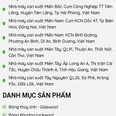
Nhà máy sản xuất Miền Bắc: Cụm Công Nghiệp TT Tiên
Lãng, Huyện Tiên Lãng, Tp Hải Phòng, Việt Nam
Nhà máy sản xuất Miền Nam: Cụm KCN Dốc 47, Tp Biên
Hòa, Đồng Nai, Việt Nam
Nhà máy sản xuất Miền Nam: KCN Bình Đường,
Phường An Bình, Dĩ An, Bình Dương, Việt Nam
Nhà máy sản xuất Miền Tây: QL91, Thuận An, Thốt Nốt,
Cần Thơ, Việt Nam
Nhà máy sản xuất Miền Tây: Ấp Long An A, Thị trấn Cái
Tắc, Huyện Châu Thành A, Tỉnh Hậu Giang, Việt Nam
Nhà máy sản xuất Tây Nguyên: QL26, Ea Phê, Krông
Pắc, Đắk Lắk, Việt Nam
DANH MỤC SẢN PHẨM
Bông thủy tinh - Glaswool
Bông khoáng rockwool