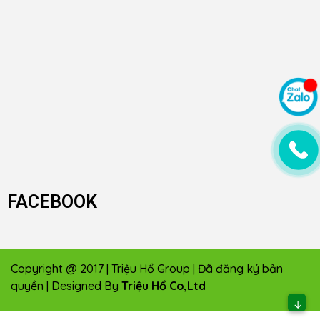
FACEBOOK
Copyright @ 2017 | Triệu Hổ Group | Đã đăng ký bản
quyền | Designed By
Triệu Hổ Co,Ltd
↓