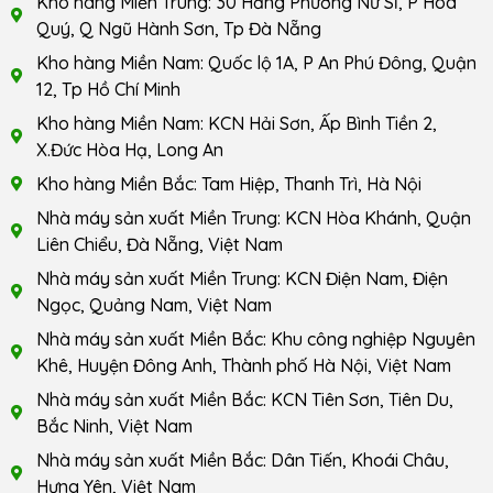
Kho hàng Miền Trung: 30 Hằng Phương Nữ Sĩ, P Hòa
Quý, Q Ngũ Hành Sơn, Tp Đà Nẵng
Kho hàng Miền Nam: Quốc lộ 1A, P An Phú Đông, Quận
12, Tp Hồ Chí Minh
Kho hàng Miền Nam: KCN Hải Sơn, Ấp Bình Tiền 2,
X.Đức Hòa Hạ, Long An
Kho hàng Miền Bắc: Tam Hiệp, Thanh Trì, Hà Nội
Nhà máy sản xuất Miền Trung: KCN Hòa Khánh, Quận
Liên Chiểu, Đà Nẵng, Việt Nam
Nhà máy sản xuất Miền Trung: KCN Điện Nam, Điện
Ngọc, Quảng Nam, Việt Nam
Nhà máy sản xuất Miền Bắc: Khu công nghiệp Nguyên
Khê, Huyện Đông Anh, Thành phố Hà Nội, Việt Nam
Nhà máy sản xuất Miền Bắc: KCN Tiên Sơn, Tiên Du,
Bắc Ninh, Việt Nam
Nhà máy sản xuất Miền Bắc: Dân Tiến, Khoái Châu,
Hưng Yên, Việt Nam