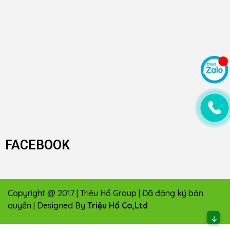
FACEBOOK
Copyright @ 2017 | Triệu Hổ Group | Đã đăng ký bản
quyền | Designed By
Triệu Hổ Co,Ltd
↓