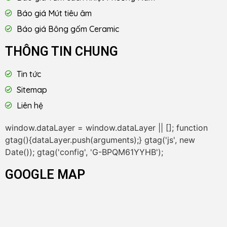
Báo giá Mút tiêu âm
Báo giá Bông gốm Ceramic
THÔNG TIN CHUNG
Tin tức
Sitemap
Liên hệ
window.dataLayer = window.dataLayer || []; function
gtag(){dataLayer.push(arguments);} gtag('js', new
Date()); gtag('config', 'G-BPQM61YYHB');
GOOGLE MAP