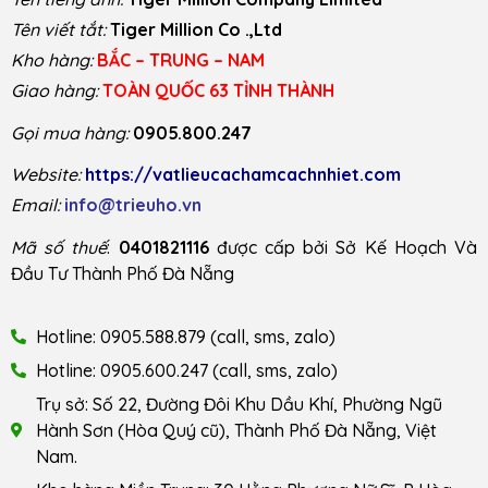
Tên viết tắt:
Tiger Million Co .,Ltd
Kho hàng:
BẮC – TRUNG – NAM
Giao hàng:
TOÀN QUỐC 63 TỈNH THÀNH
Gọi mua hàng:
0905.800.247
Website:
https://vatlieucachamcachnhiet.com
Email:
info@trieuho.vn
Mã số thuế
:
0401821116
được cấp bởi Sở Kế Hoạch Và
Đầu Tư Thành Phố Đà Nẵng
Hotline: 0905.588.879 (call, sms, zalo)
Hotline: 0905.600.247 (call, sms, zalo)
Trụ sở: Số 22, Đường Đôi Khu Dầu Khí, Phường Ngũ
Hành Sơn (Hòa Quý cũ), Thành Phố Đà Nẵng, Việt
Nam.