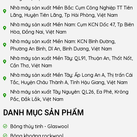
Nhà máy sản xuất Miền Bắc: Cụm Công Nghiệp TT Tiên
Lãng, Huyện Tiên Lãng, Tp Hải Phòng, Việt Nam
Nhà máy sản xuất Miền Nam: Cụm KCN Dốc 47, Tp Biên
Hòa, Đồng Nai, Việt Nam
Nhà máy sản xuất Miền Nam: KCN Bình Đường,
Phường An Bình, Dĩ An, Bình Dương, Việt Nam
Nhà máy sản xuất Miền Tây: QL91, Thuận An, Thốt Nốt,
Cần Thơ, Việt Nam
Nhà máy sản xuất Miền Tây: Ấp Long An A, Thị trấn Cái
Tắc, Huyện Châu Thành A, Tỉnh Hậu Giang, Việt Nam
Nhà máy sản xuất Tây Nguyên: QL26, Ea Phê, Krông
Pắc, Đắk Lắk, Việt Nam
DANH MỤC SẢN PHẨM
Bông thủy tinh - Glaswool
Bông khoáng rockwool