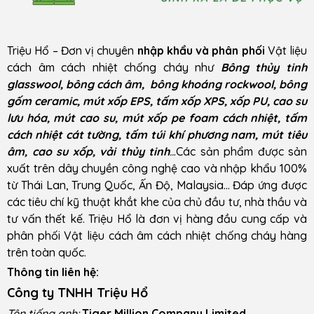
Triệu Hổ – Đơn vị chuyên
nhập khẩu và phân phối
Vật liệu
cách âm cách nhiệt chống cháy như
Bông thủy tinh
glasswool, bông cách âm, bông khoáng rockwool, bông
gốm ceramic, mút xốp EPS, tấm xốp XPS, xốp PU, cao su
lưu hóa, mút cao su, mút xốp pe foam cách nhiệt, tấm
cách nhiệt cát tường, tấm túi khí phương nam, mút tiêu
âm, cao su xốp, vải thủy tinh
..
.Các sản phẩm được sản
xuất trên dây chuyền công nghệ cao và nhập khẩu 100%
từ Thái Lan, Trung Quốc, Ấn Độ, Malaysia… Đáp ứng được
các tiêu chí kỹ thuật khắt khe của chủ đầu tư, nhà thầu và
tư vấn thết kế. Triệu Hổ là đơn vị hàng đầu cung cấp và
phân phối Vật liệu cách âm cách nhiệt chống cháy hàng
trên toàn quốc.
Thông tin liên hệ:
Công ty TNHH Triệu Hổ
Tên tiếng anh:
Tiger Million Company Limited