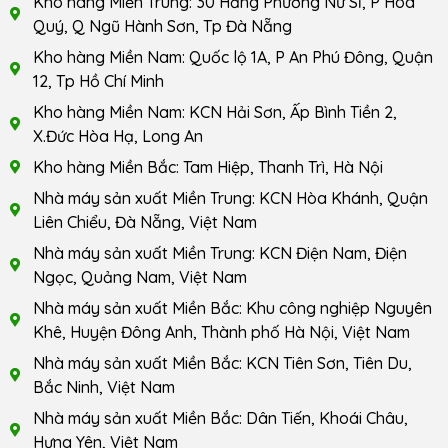
Kho hàng Miền Trung: 30 Hằng Phương Nữ Sĩ, P Hòa
Quý, Q Ngũ Hành Sơn, Tp Đà Nẵng
Kho hàng Miền Nam: Quốc lộ 1A, P An Phú Đông, Quận
12, Tp Hồ Chí Minh
Kho hàng Miền Nam: KCN Hải Sơn, Ấp Bình Tiền 2,
X.Đức Hòa Hạ, Long An
Kho hàng Miền Bắc: Tam Hiệp, Thanh Trì, Hà Nội
Nhà máy sản xuất Miền Trung: KCN Hòa Khánh, Quận
Liên Chiểu, Đà Nẵng, Việt Nam
Nhà máy sản xuất Miền Trung: KCN Điện Nam, Điện
Ngọc, Quảng Nam, Việt Nam
Nhà máy sản xuất Miền Bắc: Khu công nghiệp Nguyên
Khê, Huyện Đông Anh, Thành phố Hà Nội, Việt Nam
Nhà máy sản xuất Miền Bắc: KCN Tiên Sơn, Tiên Du,
Bắc Ninh, Việt Nam
Nhà máy sản xuất Miền Bắc: Dân Tiến, Khoái Châu,
Hưng Yên, Việt Nam