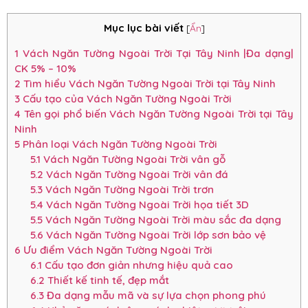
Mục lục bài viết
[
Ẩn
]
1
Vách Ngăn Tường Ngoài Trời Tại Tây Ninh |Đa dạng|
CK 5% – 10%
2
Tìm hiểu Vách Ngăn Tường Ngoài Trời tại Tây Ninh
3
Cấu tạo của Vách Ngăn Tường Ngoài Trời
4
Tên gọi phổ biến Vách Ngăn Tường Ngoài Trời tại Tây
Ninh
5
Phân loại Vách Ngăn Tường Ngoài Trời
5.1
Vách Ngăn Tường Ngoài Trời vân gỗ
5.2
Vách Ngăn Tường Ngoài Trời vân đá
5.3
Vách Ngăn Tường Ngoài Trời trơn
5.4
Vách Ngăn Tường Ngoài Trời họa tiết 3D
5.5
Vách Ngăn Tường Ngoài Trời màu sắc đa dạng
5.6
Vách Ngăn Tường Ngoài Trời lớp sơn bảo vệ
6
Ưu điểm Vách Ngăn Tường Ngoài Trời
6.1
Cấu tạo đơn giản nhưng hiệu quả cao
6.2
Thiết kế tinh tế, đẹp mắt
6.3
Đa dạng mẫu mã và sự lựa chọn phong phú