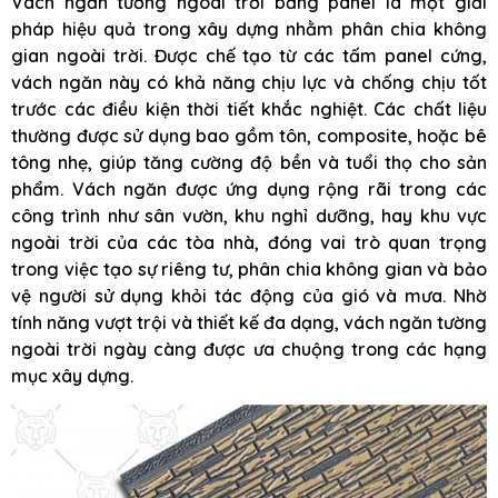
Vách ngăn tường ngoài trời bằng panel là một giải
pháp hiệu quả trong xây dựng nhằm phân chia không
gian ngoài trời. Được chế tạo từ các tấm panel cứng,
vách ngăn này có khả năng chịu lực và chống chịu tốt
trước các điều kiện thời tiết khắc nghiệt. Các chất liệu
thường được sử dụng bao gồm tôn, composite, hoặc bê
tông nhẹ, giúp tăng cường độ bền và tuổi thọ cho sản
phẩm. Vách ngăn được ứng dụng rộng rãi trong các
công trình như sân vườn, khu nghỉ dưỡng, hay khu vực
ngoài trời của các tòa nhà, đóng vai trò quan trọng
trong việc tạo sự riêng tư, phân chia không gian và bảo
vệ người sử dụng khỏi tác động của gió và mưa. Nhờ
tính năng vượt trội và thiết kế đa dạng, vách ngăn tường
ngoài trời ngày càng được ưa chuộng trong các hạng
mục xây dựng.