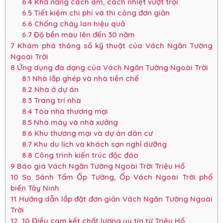
6.4
Khả năng cách âm, cách nhiệt vượt trội
6.5
Tiết kiệm chi phí và thi công đơn giản
6.6
Chống cháy lan hiệu quả
6.7
Độ bền màu lên đến 30 năm
7
Khám phá thông số kỹ thuật của Vách Ngăn Tường
Ngoài Trời
8
Ứng dụng đa dạng của Vách Ngăn Tường Ngoài Trời
8.1
Nhà lắp ghép và nhà tiền chế
8.2
Nhà ở dự án
8.3
Trang trí nhà
8.4
Tòa nhà thương mại
8.5
Nhà máy và nhà xưởng
8.6
Khu thương mại và dự án dân cư
8.7
Khu du lịch và khách sạn nghỉ dưỡng
8.8
Công trình kiến trúc độc đáo
9
Báo giá Vách Ngăn Tường Ngoài Trời Triệu Hổ
10
So Sánh Tấm Ốp Tường, Ốp Vách Ngoài Trời phổ
biến Tây Ninh
11
Hướng dẫn lắp đặt đơn giản Vách Ngăn Tường Ngoài
Trời
12
10 Điều cam kết chất lượng uy tín từ Triệu Hổ