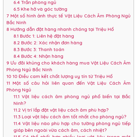
6.4
Trần phòng ngủ
6.5
Khe hở và góc tường
7
Một số hình ảnh thực tế Vật Liệu Cách Âm Phòng Ngủ
Bắc Ninh
8
Hướng dẫn đặt hàng nhanh chóng tại Triệu Hổ
8.1
Bước 1: Liên hệ đặt hàng
8.2
Bước 2: Xác nhận đơn hàng
8.3
Bước 3: Thanh toán
8.4
Bước 4: Nhận hàng
9
Ưu đãi khủng cho khách hàng mua Vật Liệu Cách Âm
Phòng Ngủ Bắc Ninh
10
10 Điều cam kết chất lượng uy tín từ Triệu Hổ
11
Một số câu hỏi liên quan đến Vật Liệu Cách Âm
Phòng Ngủ
11.1
Vật liệu cách âm phòng ngủ phổ biến tại Bắc
Ninh?
11.2
Vị trí lắp đặt vật liệu cách âm phù hợp?
11.3
Loại vật liệu cách âm tốt nhất cho phòng ngủ?
11.4
Vật liệu nào phù hợp cho tường phòng ngủ tiếp
giáp bên ngoài vừa cách âm, cách nhiệt?
11.5
Có thể phối hợp nhiều loại vật liệu trong một