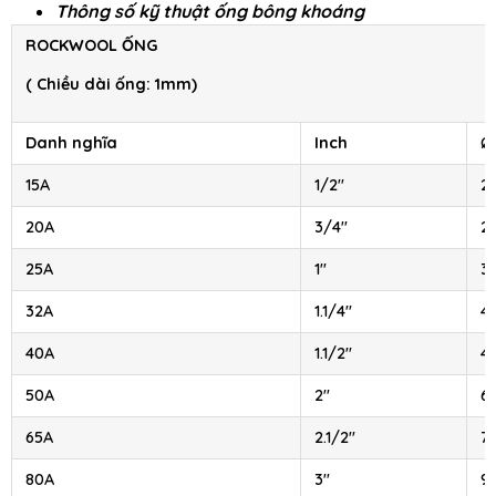
Thông số kỹ thuật ống bông khoáng
ROCKWOOL ỐNG
( Chiều dài ống: 1mm)
Danh nghĩa
Inch
Ø
15A
1/2″
21
20A
3/4″
2
25A
1″
3
32A
1.1/4″
4
40A
1.1/2″
4
50A
2″
6
65A
2.1/2″
7
80A
3″
9