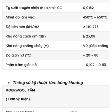
Tỷ suất truyền nhiệt (Kcal/m.h.0C
0,0182
Nhiệt độ làm việc
450°C – 650°C
Độ bền nén (kN/m2
≥ 140,978
Khả năng cách âm (dB)
≥ 23,08
Khả năng chống cháy (V)
V0 (Cấp chống c
Độ giãn nở (°C)
– 20 – 80
Phần trăm giãn nở
– 0,102 – 0,113
Thông số kỹ thuật tấm bông khoáng
ROCKWOOL TẤM
( Đơn vị: Kiện)