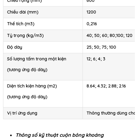
Chiều rộng (mm)
600
Chiều dài (mm)
1200
Thể tích (m3)
0,216
Tỷ trọng (kg/m3)
40; 50; 60; 80;100; 120
Độ dày
25; 50; 75; 100
Số lượng tấm trong một kiện
12; 6; 4; 3
(tương ứng độ dày)
Diện tích kiện hàng (m2)
8.64; 4.32; 2.88; 2.16
(tương ứng độ dày)
Vị trí ứng dụng
Thông thường dùng cho
Thông số kỹ thuật cuộn bông khoáng