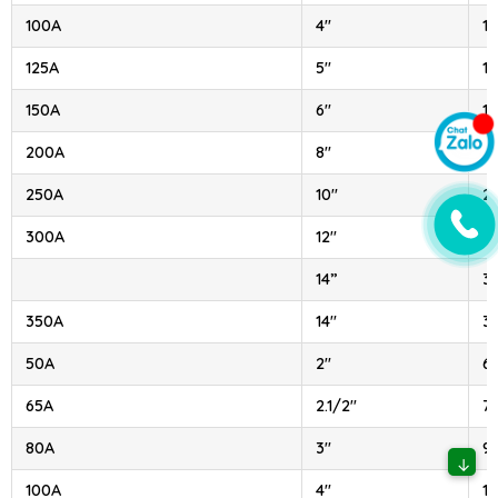
100A
4″
11
125A
5″
1
150A
6″
16
200A
8″
21
250A
10″
2
300A
12″
3
14”
3
350A
14″
3
50A
2″
6
65A
2.1/2″
7
80A
3″
9
↓
100A
4″
11