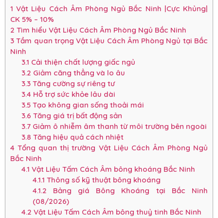
1
Vật Liệu Cách Âm Phòng Ngủ Bắc Ninh |Cực Khủng|
CK 5% – 10%
2
Tìm hiểu Vật Liệu Cách Âm Phòng Ngủ Bắc Ninh
3
Tầm quan trọng Vật Liệu Cách Âm Phòng Ngủ tại Bắc
Ninh
3.1
Cải thiện chất lượng giấc ngủ
3.2
Giảm căng thẳng và lo âu
3.3
Tăng cường sự riêng tư
3.4
Hỗ trợ sức khỏe lâu dài
3.5
Tạo không gian sống thoải mái
3.6
Tăng giá trị bất động sản
3.7
Giảm ô nhiễm âm thanh từ môi trường bên ngoài
3.8
Tăng hiệu quả cách nhiệt
4
Tổng quan thị trường Vật Liệu Cách Âm Phòng Ngủ
Bắc Ninh
4.1
Vật Liệu Tấm Cách Âm bông khoáng Bắc Ninh
4.1.1
Thông số kỹ thuật bông khoáng
4.1.2
Bảng giá Bông Khoáng tại Bắc Ninh
(08/2026)
4.2
Vật Liệu Tấm Cách Âm bông thuỷ tinh Bắc Ninh