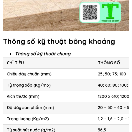
Thông số kỹ thuật bông khoáng
Thông số kỹ thuật chung
CHỈ TIÊU
THÔNG SỐ
Chiều dày chuẩn (mm)
25; 50; 75; 100
Tỷ trọng xốp (Kg/m3)
40; 60; 80; 100; 1
Kích thước (mm)
1200 x 610; 1200 
Độ dày sản phẩm (mm)
20 – 30 – 40 – 50
Trọng lượng (Kg/m2)
1,2 – 1,6 – 2,0 – 2
Tỷ suất hút nước (g/m2)
36,5