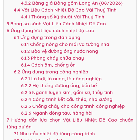
4.3.2
Bảng giá Bông gốm Long An (08/2026)
4.4
Vật Liệu Cách Nhiệt Độ Cao Vải Thuỷ Tinh
4.4.1
Thông số kỹ thuật Vải Thuỷ Tinh
5
Bảng so sánh Vật Liệu Cách Nhiệt Độ Cao
6
Ứng dụng Vật liệu cách nhiệt độ cao
6.1
Ứng dụng trong dân dụng
6.1.1
Chống nóng cho mái và tường nhà
6.1.2
Bảo vệ đường ống nước nóng
6.1.3
Phòng cháy chữa cháy
6.1.4
Cách âm, chống ồn
6.2
Ứng dụng trong công nghiệp
6.2.1
Lò hơi, lò nung, lò công nghiệp
6.2.2
Hệ thống đường ống, bồn bể
6.2.3
Ngành luyện kim, gốm sứ, thủy tinh
6.2.4
Công trình kết cấu thép, nhà xưởng
6.2.5
Chống cháy cho công trình công nghiệp
6.2.6
Ngành đóng tàu, hàng hải
7
Hướng dẫn lựa chọn Vật Liệu Nhiệt Độ Cao chuẩn
từng dự án
7.1
Nhu cầu nhiệt độ từng công trình