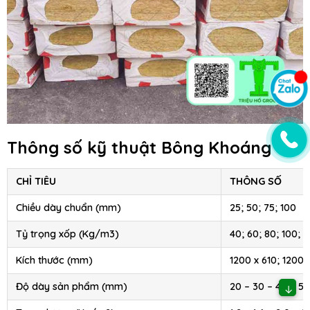
Thông số kỹ thuật Bông Khoáng
CHỈ TIÊU
THÔNG SỐ
Chiều dày chuẩn (mm)
25; 50; 75; 100
Tỷ trọng xốp (Kg/m3)
40; 60; 80; 100; 1
Kích thước (mm)
1200 x 610; 1200 
Độ dày sản phẩm (mm)
20 – 30 – 40 – 50
↓