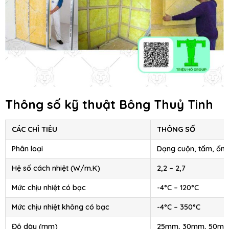
Thông số kỹ thuật Bông Thuỷ Tinh
CÁC CHỈ TIÊU
THÔNG SỐ
Phân loại
Dạng cuộn, tấm, ốn
Hệ số cách nhiệt (W/m.K)
2,2 – 2,7
Mức chịu nhiệt có bạc
-4°C – 120°C
Mức chịu nhiệt không có bạc
-4°C – 350°C
Độ dày (mm)
25mm, 30mm, 50m