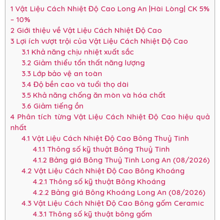
1
Vật Liệu Cách Nhiệt Độ Cao Long An |Hài Lòng| CK 5%
– 10%
2
Giới thiệu về Vật Liệu Cách Nhiệt Độ Cao
3
Lợi ích vượt trội của Vật Liệu Cách Nhiệt Độ Cao
3.1
Khả năng chịu nhiệt xuất sắc
3.2
Giảm thiểu tổn thất năng lượng
3.3
Lớp bảo vệ an toàn
3.4
Độ bền cao và tuổi thọ dài
3.5
Khả năng chống ăn mòn và hóa chất
3.6
Giảm tiếng ồn
4
Phân tích từng Vật Liệu Cách Nhiệt Độ Cao hiệu quả
nhất
4.1
Vật Liệu Cách Nhiệt Độ Cao Bông Thuỷ Tinh
4.1.1
Thông số kỹ thuật Bông Thuỷ Tinh
4.1.2
Bảng giá Bông Thuỷ Tinh Long An (08/2026)
4.2
Vật Liệu Cách Nhiệt Độ Cao Bông Khoáng
4.2.1
Thông số kỹ thuật Bông Khoáng
4.2.2
Bảng giá Bông Khoáng Long An (08/2026)
4.3
Vật Liệu Cách Nhiệt Độ Cao Bông gốm Ceramic
4.3.1
Thông số kỹ thuật bông gốm