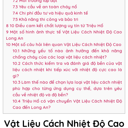
7.2
Môi trường lắp đặt
7.3
Yêu cầu về an toàn cháy nổ
7.4
Chi phí đầu tư và hiệu quả kinh tế
7.5
Khả năng thi công và bảo trì
8
10 Điều cam kết chất lượng uy tín từ Triệu Hổ
9
Một số hình ảnh thực tế Vật Liệu Cách Nhiệt Độ Cao
Long An
10
Một số câu hỏi liên quan Vật Liệu Cách Nhiệt Độ Cao
10.1
Những yếu tố nào ảnh hưởng đến khả năng
chống cháy của các loại vật liệu cách nhiệt?
10.2
Cách thức kiểm tra và đánh giá độ bền của vật
liệu cách nhiệt khi tiếp xúc với nhiệt độ cực cao là
gì?
10.3
Làm thế nào để chọn lựa loại vật liệu cách nhiệt
phù hợp cho từng ứng dụng cụ thể, dựa trên yêu
cầu về nhiệt độ và độ bền?
10.4
Triệu Hổ có vận chuyển Vật Liệu Cách Nhiệt Độ
Cao đến Long An?
Vật Liệu Cách Nhiệt Độ Cao