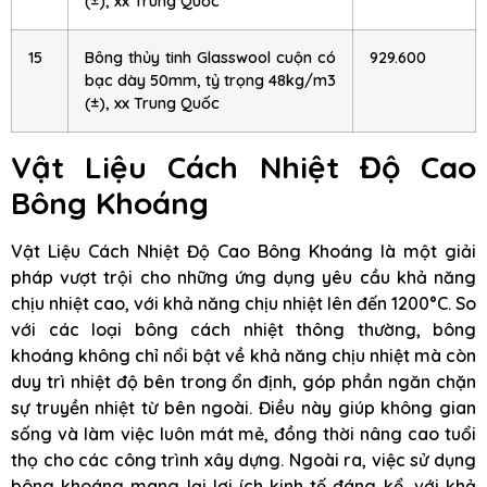
(±), xx Trung Quốc
15
Bông thủy tinh Glasswool cuộn có
929.600
bạc dày 50mm, tỷ trọng 48kg/m3
(±), xx Trung Quốc
Vật Liệu Cách Nhiệt Độ Cao
Bông Khoáng
Vật Liệu Cách Nhiệt Độ Cao Bông Khoáng là một giải
pháp vượt trội cho những ứng dụng yêu cầu khả năng
chịu nhiệt cao, với khả năng chịu nhiệt lên đến 1200°C. So
với các loại bông cách nhiệt thông thường, bông
khoáng không chỉ nổi bật về khả năng chịu nhiệt mà còn
duy trì nhiệt độ bên trong ổn định, góp phần ngăn chặn
sự truyền nhiệt từ bên ngoài. Điều này giúp không gian
sống và làm việc luôn mát mẻ, đồng thời nâng cao tuổi
thọ cho các công trình xây dựng. Ngoài ra, việc sử dụng
bông khoáng mang lại lợi ích kinh tế đáng kể, với khả