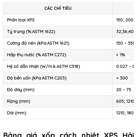
CÁC CHỈ TIÊU
Phân loại XPS
150; 200;
Tỷ trọng (%:ASTM 1622)
32;36;40
Cường độ nén (kPa:ASTM 1621)
150 – 350
Hấp thụ nước (%:ASTM C272)
< 1%
Hệ số dẫn nhiệt (W/m.k:ASTM C518)
0.027 – 0
Độ bền uốn (kPa:ASTM C203)
> 300
Độ dày (mm)
20 – 75
Rộng (mm)
605; 1210
Dài (mm)
1210; 1800
Bảng giá xốp cách nhiệt XPS Hải