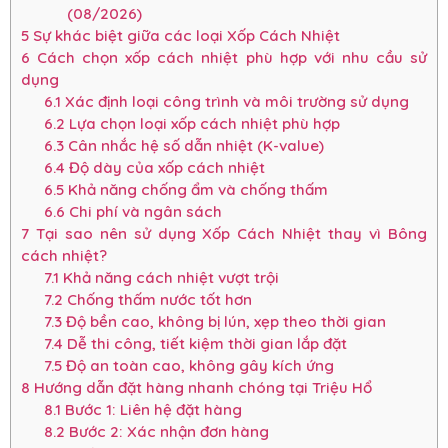
(08/2026)
5
Sự khác biệt giữa các loại Xốp Cách Nhiệt
6
Cách chọn xốp cách nhiệt phù hợp với nhu cầu sử
dụng
6.1
Xác định loại công trình và môi trường sử dụng
6.2
Lựa chọn loại xốp cách nhiệt phù hợp
6.3
Cân nhắc hệ số dẫn nhiệt (K-value)
6.4
Độ dày của xốp cách nhiệt
6.5
Khả năng chống ẩm và chống thấm
6.6
Chi phí và ngân sách
7
Tại sao nên sử dụng Xốp Cách Nhiệt thay vì Bông
cách nhiệt?
7.1
Khả năng cách nhiệt vượt trội
7.2
Chống thấm nước tốt hơn
7.3
Độ bền cao, không bị lún, xẹp theo thời gian
7.4
Dễ thi công, tiết kiệm thời gian lắp đặt
7.5
Độ an toàn cao, không gây kích ứng
8
Hướng dẫn đặt hàng nhanh chóng tại Triệu Hổ
8.1
Bước 1: Liên hệ đặt hàng
8.2
Bước 2: Xác nhận đơn hàng