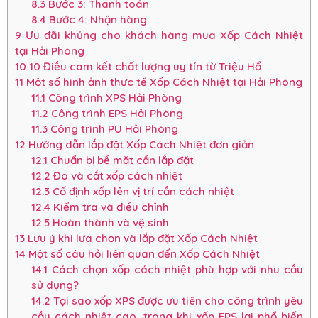
8.3
Bước 3: Thanh toán
8.4
Bước 4: Nhận hàng
9
Ưu đãi khủng cho khách hàng mua Xốp Cách Nhiệt
tại Hải Phòng
10
10 Điều cam kết chất lượng uy tín từ Triệu Hổ
11
Một số hình ảnh thực tế Xốp Cách Nhiệt tại Hải Phòng
11.1
Công trình XPS Hải Phòng
11.2
Công trình EPS Hải Phòng
11.3
Công trình PU Hải Phòng
12
Hướng dẫn lắp đặt Xốp Cách Nhiệt đơn giản
12.1
Chuẩn bị bề mặt cần lắp đặt
12.2
Đo và cắt xốp cách nhiệt
12.3
Cố định xốp lên vị trí cần cách nhiệt
12.4
Kiểm tra và điều chỉnh
12.5
Hoàn thành và vệ sinh
13
Lưu ý khi lựa chọn và lắp đặt Xốp Cách Nhiệt
14
Một số câu hỏi liên quan đến Xốp Cách Nhiệt
14.1
Cách chọn xốp cách nhiệt phù hợp với nhu cầu
sử dụng?
14.2
Tại sao xốp XPS được ưu tiên cho công trình yêu
cầu cách nhiệt cao, trong khi xốp EPS lại phổ biến