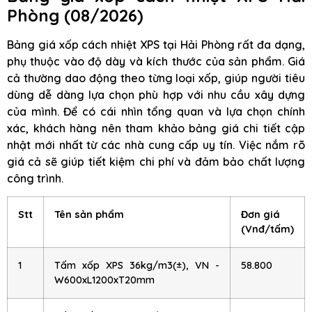
Phòng (08/2026)
Bảng giá xốp cách nhiệt XPS tại Hải Phòng rất đa dạng,
phụ thuộc vào độ dày và kích thước của sản phẩm. Giá
cả thường dao động theo từng loại xốp, giúp người tiêu
dùng dễ dàng lựa chọn phù hợp với nhu cầu xây dựng
của mình. Để có cái nhìn tổng quan và lựa chọn chính
xác, khách hàng nên tham khảo bảng giá chi tiết cập
nhật mới nhất từ các nhà cung cấp uy tín. Việc nắm rõ
giá cả sẽ giúp tiết kiệm chi phí và đảm bảo chất lượng
công trình.
Stt
Tên sản phẩm
Đơn giá
(Vnđ/tấm)
1
Tấm xốp XPS 36kg/m3(±), VN -
58.800
W600xL1200xT20mm