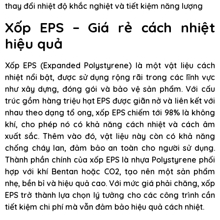
thay đổi nhiệt độ khắc nghiệt và tiết kiệm năng lượng
Xốp EPS – Giá rẻ cách nhiệt
hiệu quả
Xốp EPS (Expanded Polystyrene) là một vật liệu cách
nhiệt nổi bật, được sử dụng rộng rãi trong các lĩnh vực
như xây dựng, đóng gói và bảo vệ sản phẩm. Với cấu
trúc gồm hàng triệu hạt EPS được giãn nở và liên kết với
nhau theo dạng tổ ong, xốp EPS chiếm tới 98% là không
khí, cho phép nó có khả năng cách nhiệt và cách âm
xuất sắc. Thêm vào đó, vật liệu này còn có khả năng
chống cháy lan, đảm bảo an toàn cho người sử dụng.
Thành phần chính của xốp EPS là nhựa Polystyrene phối
hợp với khí Bentan hoặc CO2, tạo nên một sản phẩm
nhẹ, bền bỉ và hiệu quả cao. Với mức giá phải chăng, xốp
EPS trở thành lựa chọn lý tưởng cho các công trình cần
tiết kiệm chi phí mà vẫn đảm bảo hiệu quả cách nhiệt.