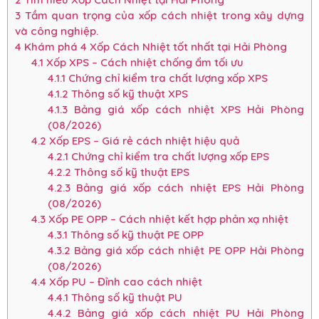
3
Tầm quan trọng của xốp cách nhiệt trong xây dựng
và công nghiệp.
4
Khám phá 4 Xốp Cách Nhiệt tốt nhất tại Hải Phòng
4.1
Xốp XPS – Cách nhiệt chống ẩm tối ưu
4.1.1
Chứng chỉ kiểm tra chất lượng xốp XPS
4.1.2
Thông số kỹ thuật XPS
4.1.3
Bảng giá xốp cách nhiệt XPS Hải Phòng
(08/2026)
4.2
Xốp EPS – Giá rẻ cách nhiệt hiệu quả
4.2.1
Chứng chỉ kiểm tra chất lượng xốp EPS
4.2.2
Thông số kỹ thuật EPS
4.2.3
Bảng giá xốp cách nhiệt EPS Hải Phòng
(08/2026)
4.3
Xốp PE OPP – Cách nhiệt kết hợp phản xạ nhiệt
4.3.1
Thông số kỹ thuật PE OPP
4.3.2
Bảng giá xốp cách nhiệt PE OPP Hải Phòng
(08/2026)
4.4
Xốp PU – Đỉnh cao cách nhiệt
4.4.1
Thông số kỹ thuật PU
4.4.2
Bảng giá xốp cách nhiệt PU Hải Phòng