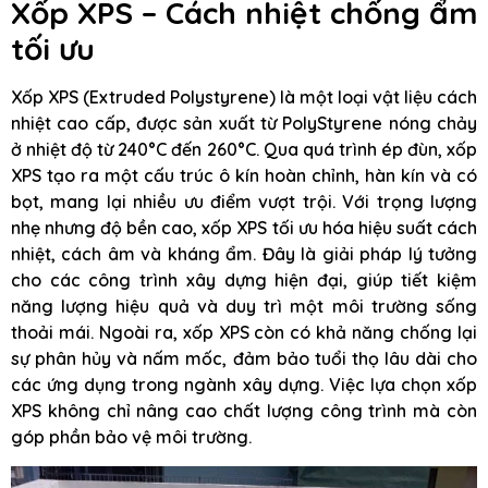
Xốp XPS – Cách nhiệt chống ẩm
tối ưu
Xốp XPS (Extruded Polystyrene) là một loại vật liệu cách
nhiệt cao cấp, được sản xuất từ PolyStyrene nóng chảy
ở nhiệt độ từ 240°C đến 260°C. Qua quá trình ép đùn, xốp
XPS tạo ra một cấu trúc ô kín hoàn chỉnh, hàn kín và có
bọt, mang lại nhiều ưu điểm vượt trội. Với trọng lượng
nhẹ nhưng độ bền cao, xốp XPS tối ưu hóa hiệu suất cách
nhiệt, cách âm và kháng ẩm. Đây là giải pháp lý tưởng
cho các công trình xây dựng hiện đại, giúp tiết kiệm
năng lượng hiệu quả và duy trì một môi trường sống
thoải mái. Ngoài ra, xốp XPS còn có khả năng chống lại
sự phân hủy và nấm mốc, đảm bảo tuổi thọ lâu dài cho
các ứng dụng trong ngành xây dựng. Việc lựa chọn xốp
XPS không chỉ nâng cao chất lượng công trình mà còn
góp phần bảo vệ môi trường.