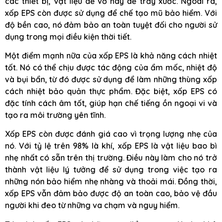
các thiết bị, vật liệu dễ vỡ hay dễ trầy xước. Ngoài ra,
xốp EPS còn được sử dụng để chế tạo mũ bảo hiểm. Với
độ bền cao, nó đảm bảo an toàn tuyệt đối cho người sử
dụng trong mọi điều kiện thời tiết.
Một điểm mạnh nữa của xốp EPS là khả năng cách nhiệt
tốt. Nó có thể chịu được tác động của ẩm mốc, nhiệt độ
và bụi bẩn, từ đó được sử dụng để làm những thùng xốp
cách nhiệt bảo quản thực phẩm. Đặc biệt, xốp EPS có
đặc tính cách âm tốt, giúp hạn chế tiếng ồn ngoại vi và
tạo ra môi trường yên tĩnh.
Xốp EPS còn được đánh giá cao vì trọng lượng nhẹ của
nó. Với tỷ lệ trên 98% là khí, xốp EPS là vật liệu bao bì
nhẹ nhất có sẵn trên thị trường. Điều này làm cho nó trở
thành vật liệu lý tưởng để sử dụng trong việc tạo ra
những nón bảo hiểm nhẹ nhàng và thoải mái. Đồng thời,
xốp EPS vẫn đảm bảo được độ an toàn cao, bảo vệ đầu
người khi đeo từ những va chạm và nguy hiểm.