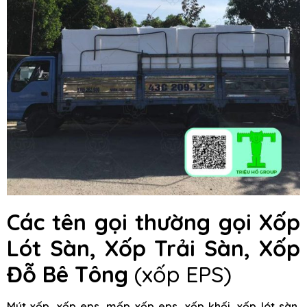
Các tên gọi thường gọi Xốp
Lót Sàn, Xốp Trải Sàn, Xốp
Đỗ Bê Tông
(xốp EPS)
Mút xốp, xốp eps, mốp xốp eps, xốp khối, xốp lót sàn,