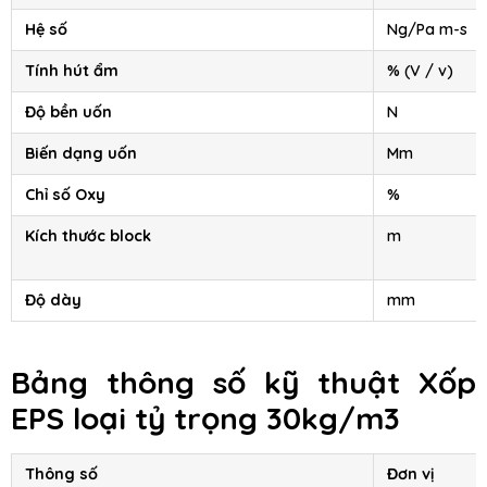
Hệ số
Ng/Pa m-s
Tính hút ẩm
% (V / v)
Độ bền uốn
N
Biến dạng uốn
Mm
Chỉ số Oxy
%
Kích thước block
m
Độ dày
mm
Bảng thông số kỹ thuật Xốp
EPS loại tỷ trọng 30kg/m3
Thông số
Đơn vị