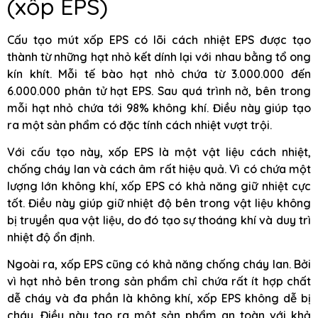
(xốp EPS)
Cấu tạo mút xốp EPS có lõi cách nhiệt EPS được tạo
thành từ những hạt nhỏ kết dính lại với nhau bằng tổ ong
kín khít. Mỗi tế bào hạt nhỏ chứa từ 3.000.000 đến
6.000.000 phân tử hạt EPS. Sau quá trình nở, bên trong
mỗi hạt nhỏ chứa tới 98% không khí. Điều này giúp tạo
ra một sản phẩm có đặc tính cách nhiệt vượt trội.
Với cấu tạo này, xốp EPS là một vật liệu cách nhiệt,
chống cháy lan và cách âm rất hiệu quả. Vì có chứa một
lượng lớn không khí, xốp EPS có khả năng giữ nhiệt cực
tốt. Điều này giúp giữ nhiệt độ bên trong vật liệu không
bị truyền qua vật liệu, do đó tạo sự thoáng khí và duy trì
nhiệt độ ổn định.
Ngoài ra, xốp EPS cũng có khả năng chống cháy lan. Bởi
vì hạt nhỏ bên trong sản phẩm chỉ chứa rất ít hợp chất
dễ cháy và đa phần là không khí, xốp EPS không dễ bị
cháy. Điều này tạo ra một sản phẩm an toàn với khả