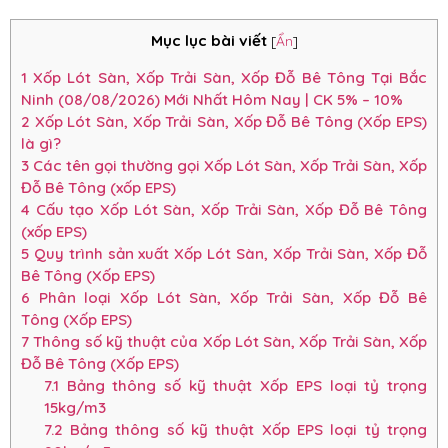
Mục lục bài viết
[
Ẩn
]
1
Xốp Lót Sàn, Xốp Trải Sàn, Xốp Đỗ Bê Tông Tại Bắc
Ninh (08/08/2026) Mới Nhất Hôm Nay | CK 5% – 10%
2
Xốp Lót Sàn, Xốp Trải Sàn, Xốp Đỗ Bê Tông (Xốp EPS)
là gì?
3
Các tên gọi thường gọi Xốp Lót Sàn, Xốp Trải Sàn, Xốp
Đỗ Bê Tông (xốp EPS)
4
Cấu tạo Xốp Lót Sàn, Xốp Trải Sàn, Xốp Đỗ Bê Tông
(xốp EPS)
5
Quy trình sản xuất Xốp Lót Sàn, Xốp Trải Sàn, Xốp Đỗ
Bê Tông (Xốp EPS)
6
Phân loại Xốp Lót Sàn, Xốp Trải Sàn, Xốp Đỗ Bê
Tông (Xốp EPS)
7
Thông số kỹ thuật của Xốp Lót Sàn, Xốp Trải Sàn, Xốp
Đỗ Bê Tông (Xốp EPS)
7.1
Bảng thông số kỹ thuật Xốp EPS loại tỷ trọng
15kg/m3
7.2
Bảng thông số kỹ thuật Xốp EPS loại tỷ trọng