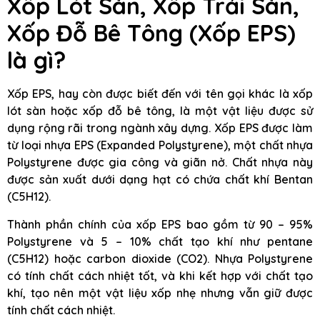
Xốp Lót Sàn, Xốp Trải Sàn,
Xốp Đỗ Bê Tông (Xốp EPS)
là gì?
Xốp EPS, hay còn được biết đến với tên gọi khác là xốp
lót sàn hoặc xốp đỗ bê tông, là một vật liệu được sử
dụng rộng rãi trong ngành xây dựng. Xốp EPS được làm
từ loại nhựa EPS (Expanded Polystyrene), một chất nhựa
Polystyrene được gia công và giãn nở. Chất nhựa này
được sản xuất dưới dạng hạt có chứa chất khí Bentan
(C5H12).
Thành phần chính của xốp EPS bao gồm từ 90 – 95%
Polystyrene và 5 – 10% chất tạo khí như pentane
(C5H12) hoặc carbon dioxide (CO2). Nhựa Polystyrene
có tính chất cách nhiệt tốt, và khi kết hợp với chất tạo
khí, tạo nên một vật liệu xốp nhẹ nhưng vẫn giữ được
tính chất cách nhiệt.