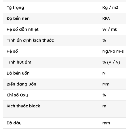
Tỷ trọng
Kg / m3
Độ bền nén
KPA
Hệ số dẫn nhiệt
W / mk
Tính ổn định kích thước
%
Hệ số
Ng/Pa m-s
Tính hút ẩm
% (V / v)
Độ bền uốn
N
Biến dạng uốn
Mm
Chỉ số Oxy
%
Kích thước block
m
Độ dày
mm