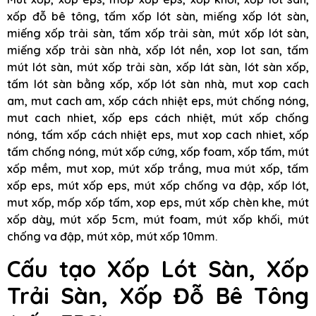
xốp đỗ bê tông, tấm xốp lót sàn, miếng xốp lót sàn,
miếng xốp trải sàn, tấm xốp trải sàn, mút xốp lót sàn,
miếng xốp trải sàn nhà, xốp lót nền, xop lot san, tấm
mút lót sàn, mút xốp trải sàn, xốp lát sàn, lót sàn xốp,
tấm lót sàn bằng xốp, xốp lót sàn nhà, mut xop cach
am, mut cach am, xốp cách nhiệt eps, mút chống nóng,
mut cach nhiet, xốp eps cách nhiệt, mút xốp chống
nóng, tấm xốp cách nhiệt eps, mut xop cach nhiet, xốp
tấm chống nóng, mút xốp cứng, xốp foam, xốp tấm, mút
xốp mềm, mut xop, mút xốp trắng, mua mút xốp, tấm
xốp eps, mút xốp eps, mút xốp chống va đập, xốp lót,
mut xốp, mốp xốp tấm, xop eps, mút xốp chèn khe, mút
xốp dày, mút xốp 5cm, mút foam, mút xốp khối, mút
chống va đập, mút xôp, mút xốp 10mm.
Cấu tạo Xốp Lót Sàn, Xốp
Trải Sàn, Xốp Đỗ Bê Tông