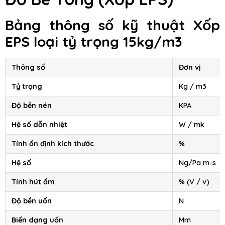
Bảng thông số kỹ thuật Xốp
EPS loại tỷ trọng 15kg/m3
Thông số
Đơn vị
Tỷ trọng
Kg / m3
Độ bền nén
KPA
Hệ số dẫn nhiệt
W / mk
Tính ổn định kích thước
%
Hệ số
Ng/Pa m-s
Tính hút ẩm
% (V / v)
Độ bền uốn
N
Biến dạng uốn
Mm