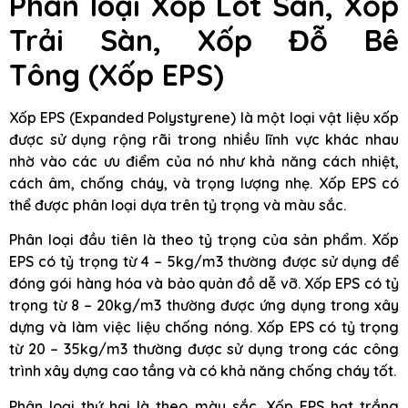
Phân loại Xốp Lót Sàn, Xốp
Trải Sàn, Xốp Đỗ Bê
Tông
(Xốp EPS)
Xốp EPS (Expanded Polystyrene) là một loại vật liệu xốp
được sử dụng rộng rãi trong nhiều lĩnh vực khác nhau
nhờ vào các ưu điểm của nó như khả năng cách nhiệt,
cách âm, chống cháy, và trọng lượng nhẹ. Xốp EPS có
thể được phân loại dựa trên tỷ trọng và màu sắc.
Phân loại đầu tiên là theo tỷ trọng của sản phẩm. Xốp
EPS có tỷ trọng từ 4 – 5kg/m3 thường được sử dụng để
đóng gói hàng hóa và bảo quản đồ dễ vỡ. Xốp EPS có tỷ
trọng từ 8 – 20kg/m3 thường được ứng dụng trong xây
dựng và làm việc liệu chống nóng. Xốp EPS có tỷ trọng
từ 20 – 35kg/m3 thường được sử dụng trong các công
trình xây dựng cao tầng và có khả năng chống cháy tốt.
Phân loại thứ hai là theo màu sắc. Xốp EPS hạt trắng