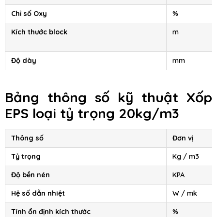
Chỉ số Oxy
%
Kích thước block
m
Độ dày
mm
Bảng thông số kỹ thuật
Xốp
EPS
loại tỷ trọng 20kg/m3
Thông số
Đơn vị
Tỷ trọng
Kg / m3
Độ bền nén
KPA
Hệ số dẫn nhiệt
W / mk
Tính ổn định kích thước
%