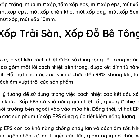
xốp trắng, mua mút xốp, tấm xốp eps, mút xốp eps, mút xố
ấm, xop eps, mút xốp chèn khe, mút xốp dày, mút xốp 5cm
 mút xôp, mút xốp 10mm.
 Xốp Trải Sàn, Xốp Đỗ Bê Tôn
se, là vật liệu cách nhiệt được sử dụng rộng rãi trong ngà
ao gồm một lõi cách nhiệt bên trong, được kết dính từ hà
hít. Mỗi hạt nhỏ này sau khi nở chứa đến 98% không khí, t
cách âm vượt trội của sản phẩm.
u lý tưởng để sử dụng trong việc cách nhiệt các kết cấu x
u khác. Xốp EPS có khả năng giữ nhiệt tốt, giúp giữ nhiệt
ôi trường bên ngoài vào vào mùa hè. Đồng thời, vì hạt EP
n các sản phẩm từ xốp EPS cũng giúp tiết kiệm năng lượng.
ốp EPS còn có khả năng chống cháy lan và cách âm tốt. Nh
iúp ngăn chặn sự lan truyền của lửa, giảm nguy cơ cháy 