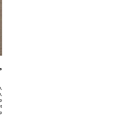
,
n,
n,
op
t
p