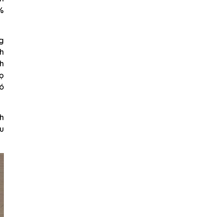
5%
ng
nh
nh
họ
nó
nh
u