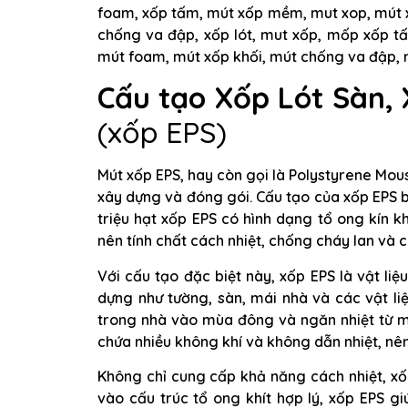
foam, xốp tấm, mút xốp mềm, mut xop, mút 
chống va đập, xốp lót, mut xốp, mốp xốp t
mút foam, mút xốp khối, mút chống va đập,
Cấu tạo Xốp Lót Sàn,
(xốp EPS)
Mút xốp EPS, hay còn gọi là Polystyrene Mous
xây dựng và đóng gói. Cấu tạo của xốp EPS b
triệu hạt xốp EPS có hình dạng tổ ong kín k
nên tính chất cách nhiệt, chống cháy lan và 
Với cấu tạo đặc biệt này, xốp EPS là vật liệ
dựng như tường, sàn, mái nhà và các vật liệ
trong nhà vào mùa đông và ngăn nhiệt từ m
chứa nhiều không khí và không dẫn nhiệt, nê
Không chỉ cung cấp khả năng cách nhiệt, x
vào cấu trúc tổ ong khít hợp lý, xốp EPS g