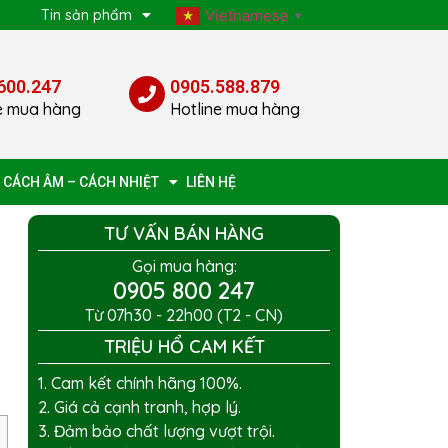
p
Tin sản phẩm
Vietnamese
▼
600.247
0905.588.879
e mua hàng
Hotline mua hàng
 CÁCH ÂM – CÁCH NHIỆT
LIÊN HỆ
TƯ VẤN BÁN HÀNG
Gọi mua hàng:
0905 800 247
Từ 07h30 - 22h00 (T2 - CN)
TRIỆU HỔ CAM KẾT
1. Cam kết chính hãng 100%.
2. Giá cả cạnh tranh, hợp lý.
3. Đảm bảo chất lượng vượt trội.