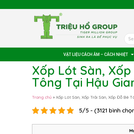
VẬT LIỆU CÁCH ÂM – CÁCH NHIỆT
Xốp Lót Sàn, Xốp 
Tông Tại Hậu Gia
Trang chủ
»
Xốp Lót Sàn, Xốp Trải Sàn, Xốp Đỗ Bê 
5/5 - (3121 bình chọ
Mụ