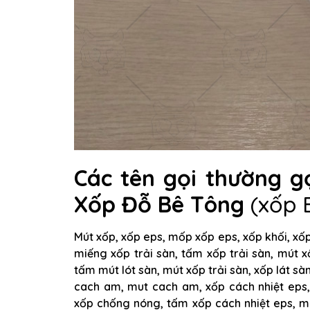
Các tên gọi thường g
Xốp Đỗ Bê Tông
(xốp 
Mút xốp, xốp eps, mốp xốp eps, xốp khối, xốp
miếng xốp trải sàn, tấm xốp trải sàn, mút xố
tấm mút lót sàn, mút xốp trải sàn, xốp lát sà
cach am, mut cach am, xốp cách nhiệt eps,
xốp chống nóng, tấm xốp cách nhiệt eps, m