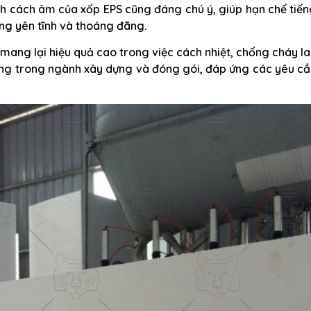
ính cách âm của xốp EPS cũng đáng chú ý, giúp hạn chế tiế
ng yên tĩnh và thoáng đãng.
mang lại hiệu quả cao trong việc cách nhiệt, chống cháy l
dụng trong ngành xây dựng và đóng gói, đáp ứng các yêu c