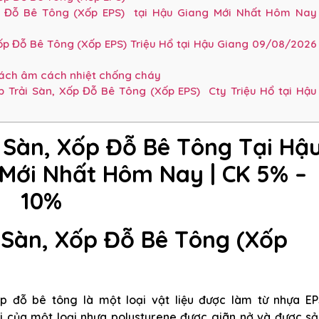
p Đỗ Bê Tông (Xốp EPS) tại Hậu Giang Mới Nhất Hôm Nay
ốp Đỗ Bê Tông (Xốp EPS) Triệu Hổ tại Hậu Giang 09/08/2026
cách âm cách nhiệt chống cháy
 Trải Sàn, Xốp Đỗ Bê Tông (Xốp EPS) Cty Triệu Hổ tại Hậu
i Sàn, Xốp Đỗ Bê Tông Tại Hậ
Mới Nhất Hôm Nay | CK 5% –
10%
 Sàn, Xốp Đỗ Bê Tông (Xốp
p đỗ bê tông là một loại vật liệu được làm từ nhựa EP
ọi của một loại nhựa polystyrene được giãn nở và được sả