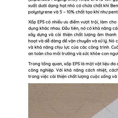
xuất dưới dạng hạt nhỏ có chứa chất khí Be
polystyrene và 5 – 10% chất tạo khí như pen
Xốp EPS có nhiều ưu điểm vượt trội, làm cho 
dụng khác nhau. Đầu tiên, nó có khả năng các
xây dựng và cải thiện chất lượng âm thanh 
hoạt và dễ dàng để vận chuyển và xử lý. Nó c
và khả năng chịu lực của các công trình. C
an toàn cho môi trường và sức khỏe con ngườ
Trong tổng quan, xốp EPS là một vật liệu đa 
công nghiệp. Với khả năng cách nhiệt, các
trong việc cải thiện chất lượng cuộc sống và