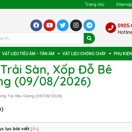
Trang chủ
Sitema
0905.
Hotlin
VẬT LIỆU TIÊU ÂM – TÁN ÂM
VẬT LIỆU CHỐNG CHÁY
PHỤ KIỆN
Trải Sàn, Xốp Đỗ Bê
ng (09/08/2026)
Tông Tại Hậu Giang (09/08/2026)
n)
c lục bài viết
[
Ẩn
]