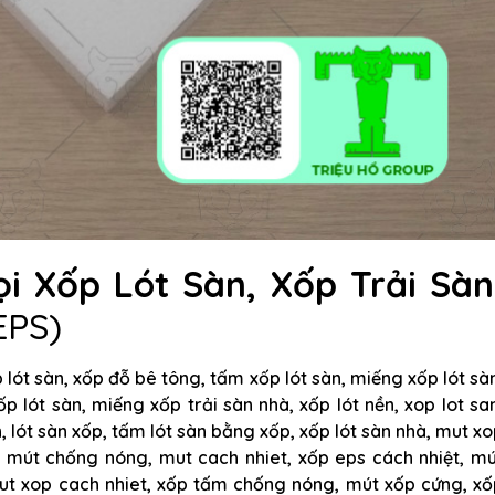
ọi Xốp Lót Sàn, Xốp Trải Sàn
EPS)
 lót sàn, xốp đỗ bê tông, tấm xốp lót sàn, miếng xốp lót sà
p lót sàn, miếng xốp trải sàn nhà, xốp lót nền, xop lot sa
n, lót sàn xốp, tấm lót sàn bằng xốp, xốp lót sàn nhà, mut x
 mút chống nóng, mut cach nhiet, xốp eps cách nhiệt, mú
ut xop cach nhiet, xốp tấm chống nóng, mút xốp cứng, xố