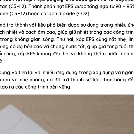
ntan (C5H12). Thành phần hạt EPS được tổng hợp từ 90 – 9
tane (C5H12) hoặc carbon dioxide (CO2).
nó trở thành vật liệu phổ biến được sử dụng trong nhiều ứ
h nhiệt và cách âm cao, giúp giữ nhiệt trong các công trì
trong không gian sống. Thứ hai, xốp EPS cũng rất nhẹ, li
ũng có độ bền cao và chống nước tốt, giúp gia tăng tuổi t
uối cùng, xốp EPS không độc hại và không thấm nước, nên 
i.
dụng và tiện lợi với nhiều ứng dụng trong xây dựng và ngà
h âm và nhẹ nhàng, nó đã trở thành sự lựa chọn hàng đầ
 tạo ra các công trình bền vững.