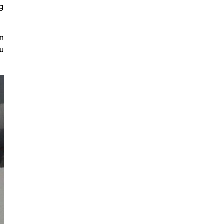
ng
an
ầu