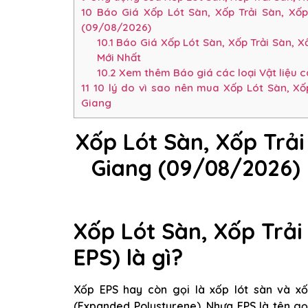
10
Báo Giá Xốp Lót Sàn, Xốp Trải Sàn, Xố
(09/08/2026)
10.1
Báo Giá Xốp Lót Sàn, Xốp Trải Sàn, X
Mới Nhất
10.2
Xem thêm Báo giá các loại Vật liệu 
11
10 lý do vì sao nên mua Xốp Lót Sàn, Xốp
Giang
Xốp Lót Sàn, Xốp Trả
Giang (09/08/2026) 
Xốp Lót Sàn, Xốp Trải
EPS) là gì?
Xốp EPS hay còn gọi là xốp lót sàn và xố
(Expanded Polystyrene). Nhựa EPS là tên g