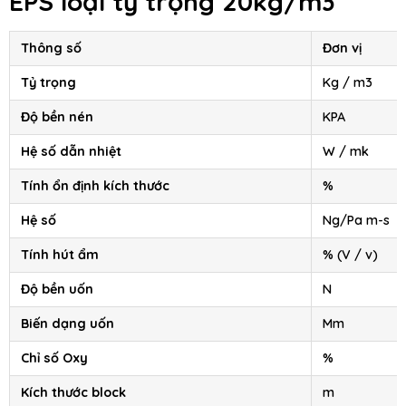
EPS
loại tỷ trọng 20kg/m3
Thông số
Đơn vị
Tỷ trọng
Kg / m3
Độ bền nén
KPA
Hệ số dẫn nhiệt
W / mk
Tính ổn định kích thước
%
Hệ số
Ng/Pa m-s
Tính hút ẩm
% (V / v)
Độ bền uốn
N
Biến dạng uốn
Mm
Chỉ số Oxy
%
Kích thước block
m