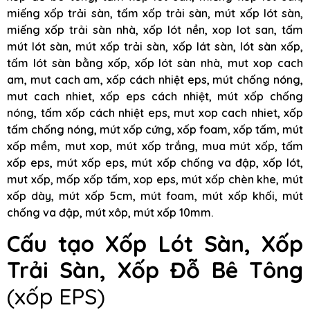
miếng xốp trải sàn, tấm xốp trải sàn, mút xốp lót sàn,
miếng xốp trải sàn nhà, xốp lót nền, xop lot san, tấm
mút lót sàn, mút xốp trải sàn, xốp lát sàn, lót sàn xốp,
tấm lót sàn bằng xốp, xốp lót sàn nhà, mut xop cach
am, mut cach am, xốp cách nhiệt eps, mút chống nóng,
mut cach nhiet, xốp eps cách nhiệt, mút xốp chống
nóng, tấm xốp cách nhiệt eps, mut xop cach nhiet, xốp
tấm chống nóng, mút xốp cứng, xốp foam, xốp tấm, mút
xốp mềm, mut xop, mút xốp trắng, mua mút xốp, tấm
xốp eps, mút xốp eps, mút xốp chống va đập, xốp lót,
mut xốp, mốp xốp tấm, xop eps, mút xốp chèn khe, mút
xốp dày, mút xốp 5cm, mút foam, mút xốp khối, mút
chống va đập, mút xôp, mút xốp 10mm.
Cấu tạo Xốp Lót Sàn, Xốp
Trải Sàn, Xốp Đỗ Bê Tông
(xốp EPS)