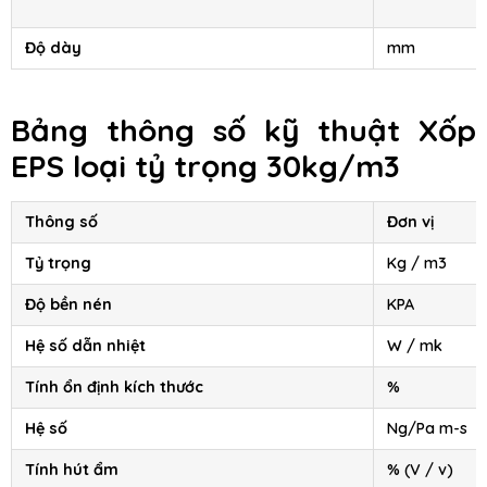
Độ dày
mm
Bảng thông số kỹ thuật Xốp
EPS loại tỷ trọng 30kg/m3
Thông số
Đơn vị
Tỷ trọng
Kg / m3
Độ bền nén
KPA
Hệ số dẫn nhiệt
W / mk
Tính ổn định kích thước
%
Hệ số
Ng/Pa m-s
Tính hút ẩm
% (V / v)