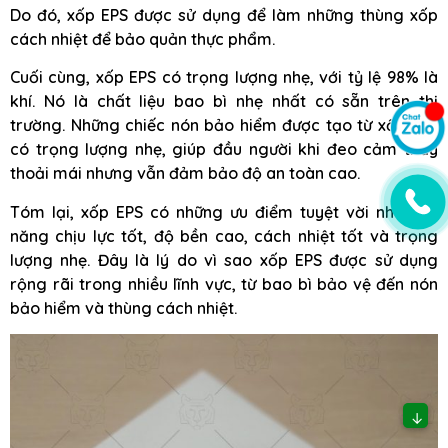
Do đó, xốp EPS được sử dụng để làm những thùng xốp
cách nhiệt để bảo quản thực phẩm.
Cuối cùng, xốp EPS có trọng lượng nhẹ, với tỷ lệ 98% là
khí. Nó là chất liệu bao bì nhẹ nhất có sẵn trên thị
trường. Những chiếc nón bảo hiểm được tạo từ xốp EPS
có trọng lượng nhẹ, giúp đầu người khi đeo cảm thấy
thoải mái nhưng vẫn đảm bảo độ an toàn cao.
Tóm lại, xốp EPS có những ưu điểm tuyệt vời như khả
năng chịu lực tốt, độ bền cao, cách nhiệt tốt và trọng
lượng nhẹ. Đây là lý do vì sao xốp EPS được sử dụng
rộng rãi trong nhiều lĩnh vực, từ bao bì bảo vệ đến nón
bảo hiểm và thùng cách nhiệt.
↓