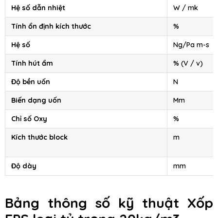
Hệ số dẫn nhiệt
W / mk
Tính ổn định kích thước
%
Hệ số
Ng/Pa m-s
Tính hút ẩm
% (V / v)
Độ bền uốn
N
Biến dạng uốn
Mm
Chỉ số Oxy
%
Kích thước block
m
Độ dày
mm
Bảng thông số kỹ thuật
Xốp