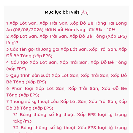
Mục lục bài viết
[
Ẩn
]
1
Xốp Lót Sàn, Xốp Trải Sàn, Xốp Đỗ Bê Tông Tại Long
An (08/08/2026) Mới Nhất Hôm Nay | CK 5% – 10%
2
Xốp Lót Sàn, Xốp Trải Sàn, Xốp Đỗ Bê Tông (Xốp EPS)
là gì?
3
Các tên gọi thường gọi Xốp Lót Sàn, Xốp Trải Sàn, Xốp
Đỗ Bê Tông (xốp EPS)
4
Cấu tạo Xốp Lót Sàn, Xốp Trải Sàn, Xốp Đỗ Bê Tông
(xốp EPS)
5
Quy trình sản xuất Xốp Lót Sàn, Xốp Trải Sàn, Xốp Đỗ
Bê Tông (Xốp EPS)
6
Phân loại Xốp Lót Sàn, Xốp Trải Sàn, Xốp Đỗ Bê
Tông (Xốp EPS)
7
Thông số kỹ thuật của Xốp Lót Sàn, Xốp Trải Sàn, Xốp
Đỗ Bê Tông (Xốp EPS)
7.1
Bảng thông số kỹ thuật Xốp EPS loại tỷ trọng
15kg/m3
7.2
Bảng thông số kỹ thuật Xốp EPS loại tỷ trọng