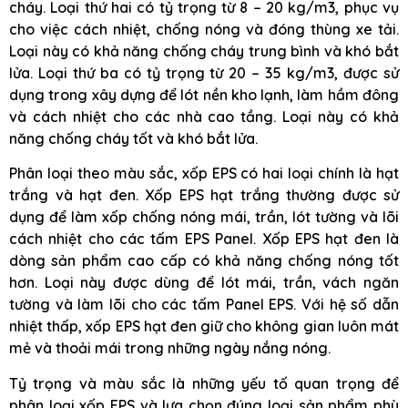
cháy. Loại thứ hai có tỷ trọng từ 8 – 20 kg/m3, phục vụ
cho việc cách nhiệt, chống nóng và đóng thùng xe tải.
Loại này có khả năng chống cháy trung bình và khó bắt
lửa. Loại thứ ba có tỷ trọng từ 20 – 35 kg/m3, được sử
dụng trong xây dựng để lót nền kho lạnh, làm hầm đông
và cách nhiệt cho các nhà cao tầng. Loại này có khả
năng chống cháy tốt và khó bắt lửa.
Phân loại theo màu sắc, xốp EPS có hai loại chính là hạt
trắng và hạt đen. Xốp EPS hạt trắng thường được sử
dụng để làm xốp chống nóng mái, trần, lót tường và lõi
cách nhiệt cho các tấm EPS Panel. Xốp EPS hạt đen là
dòng sản phẩm cao cấp có khả năng chống nóng tốt
hơn. Loại này được dùng để lót mái, trần, vách ngăn
tường và làm lõi cho các tấm Panel EPS. Với hệ số dẫn
nhiệt thấp, xốp EPS hạt đen giữ cho không gian luôn mát
mẻ và thoải mái trong những ngày nắng nóng.
Tỷ trọng và màu sắc là những yếu tố quan trọng để
phân loại xốp EPS và lựa chọn đúng loại sản phẩm phù