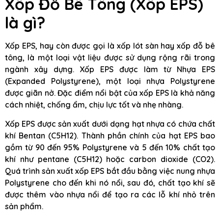
Xốp Đỗ Bê Tông (Xốp EPS)
là gì?
Xốp EPS, hay còn được gọi là xốp lót sàn hay xốp đỗ bê
tông, là một loại vật liệu được sử dụng rộng rãi trong
ngành xây dựng. Xốp EPS được làm từ Nhựa EPS
(Expanded Polystyrene), một loại nhựa Polystyrene
được giãn nở. Đặc điểm nổi bật của xốp EPS là khả năng
cách nhiệt, chống ẩm, chịu lực tốt và nhẹ nhàng.
Xốp EPS được sản xuất dưới dạng hạt nhựa có chứa chất
khí Bentan (C5H12). Thành phần chính của hạt EPS bao
gồm từ 90 đến 95% Polystyrene và 5 đến 10% chất tạo
khí như pentane (C5H12) hoặc carbon dioxide (CO2).
Quá trình sản xuất xốp EPS bắt đầu bằng việc nung nhựa
Polystyrene cho đến khi nó nổi, sau đó, chất tạo khí sẽ
được thêm vào nhựa nổi để tạo ra các lỗ khí nhỏ trên
sản phẩm.