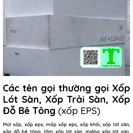
Các tên gọi thường gọi Xốp
Lót Sàn, Xốp Trải Sàn, Xốp
Đỗ Bê Tông
(xốp EPS)
Mút xốp, xốp eps, mốp xốp eps, xốp khối, xốp lót sàn,
xốp đỗ bê tông, tấm xốp lót sàn, miếng xốp lót sàn,