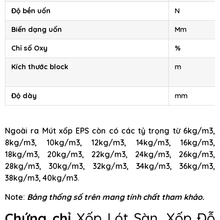
Độ bền uốn
N
Biến dạng uốn
Mm
Chỉ số Oxy
%
Kích thước block
m
Độ dày
mm
Ngoài ra Mút xốp EPS còn có các tỷ trọng từ 6kg/m3,
8kg/m3, 10kg/m3, 12kg/m3, 14kg/m3, 16kg/m3,
18kg/m3, 20kg/m3, 22kg/m3, 24kg/m3, 26kg/m3,
28kg/m3, 30kg/m3, 32kg/m3, 34kg/m3, 36kg/m3,
38kg/m3, 40kg/m3.
Note:
Bảng thống số trên mang tính chất tham khảo.
Chứng chỉ
Xốp Lót Sàn, Xốp Đỗ