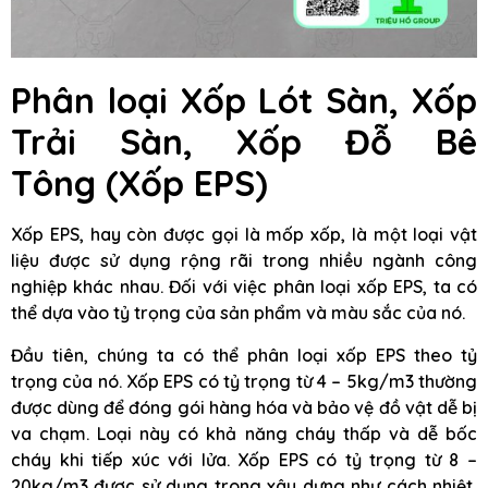
Phân loại Xốp Lót Sàn, Xốp
Trải Sàn, Xốp Đỗ Bê
Tông
(Xốp EPS)
Xốp EPS, hay còn được gọi là mốp xốp, là một loại vật
liệu được sử dụng rộng rãi trong nhiều ngành công
nghiệp khác nhau. Đối với việc phân loại xốp EPS, ta có
thể dựa vào tỷ trọng của sản phẩm và màu sắc của nó.
Đầu tiên, chúng ta có thể phân loại xốp EPS theo tỷ
trọng của nó. Xốp EPS có tỷ trọng từ 4 – 5kg/m3 thường
được dùng để đóng gói hàng hóa và bảo vệ đồ vật dễ bị
va chạm. Loại này có khả năng cháy thấp và dễ bốc
cháy khi tiếp xúc với lửa. Xốp EPS có tỷ trọng từ 8 –
20kg/m3 được sử dụng trong xây dựng như cách nhiệt,