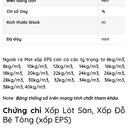
Biến dạng uốn
Mm
Chỉ số Oxy
%
Kích thước block
m
Độ dày
mm
Ngoài ra Mút xốp EPS còn có các tỷ trọng từ 6kg/m3,
8kg/m3, 10kg/m3, 12kg/m3, 14kg/m3, 16kg/m3,
18kg/m3, 20kg/m3, 22kg/m3, 24kg/m3, 26kg/m3,
28kg/m3, 30kg/m3, 32kg/m3, 34kg/m3, 36kg/m3,
38kg/m3, 40kg/m3.
Note:
Bảng thống số trên mang tính chất tham khảo.
Chứng chỉ
Xốp Lót Sàn, Xốp Đỗ
Bê Tông (xốp EPS)