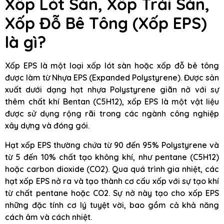
Xốp Lót Sàn, Xốp Trải Sàn,
Xốp Đỗ Bê Tông (Xốp EPS)
là gì?
Xốp EPS là một loại xốp lót sàn hoặc xốp đỗ bê tông
được làm từ Nhựa EPS (Expanded Polystyrene). Được sản
xuất dưới dạng hạt nhựa Polystyrene giãn nở với sự
thêm chất khí Bentan (C5H12), xốp EPS là một vật liệu
được sử dụng rộng rãi trong các ngành công nghiệp
xây dựng và đóng gói.
Hạt xốp EPS thường chứa từ 90 đến 95% Polystyrene và
từ 5 đến 10% chất tạo không khí, như pentane (C5H12)
hoặc carbon dioxide (CO2). Qua quá trình gia nhiệt, các
hạt xốp EPS nở ra và tạo thành cơ cấu xốp với sự tạo khí
từ chất pentane hoặc CO2. Sự nở này tạo cho xốp EPS
những đặc tính cơ lý tuyệt vời, bao gồm cả khả năng
cách âm và cách nhiệt.