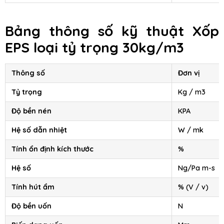
Bảng thông số kỹ thuật Xốp
EPS loại tỷ trọng 30kg/m3
Thông số
Đơn vị
Tỷ trọng
Kg / m3
Độ bền nén
KPA
Hệ số dẫn nhiệt
W / mk
Tính ổn định kích thước
%
Hệ số
Ng/Pa m-s
Tính hút ẩm
% (V / v)
Độ bền uốn
N