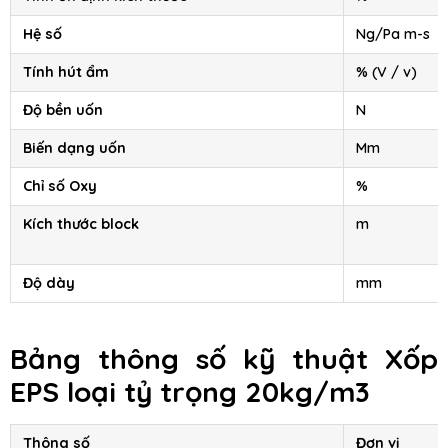
Hệ số
Ng/Pa m-s
Tính hút ẩm
% (V / v)
Độ bền uốn
N
Biến dạng uốn
Mm
Chỉ số Oxy
%
Kích thước block
m
Độ dày
mm
Bảng thông số kỹ thuật
Xốp
EPS
loại tỷ trọng 20kg/m3
Thông số
Đơn vị