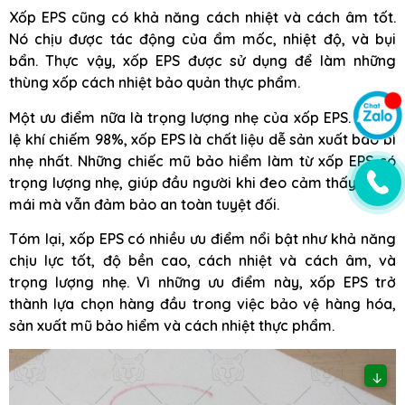
Xốp EPS cũng có khả năng cách nhiệt và cách âm tốt.
Nó chịu được tác động của ẩm mốc, nhiệt độ, và bụi
bẩn. Thực vậy, xốp EPS được sử dụng để làm những
thùng xốp cách nhiệt bảo quản thực phẩm.
Một ưu điểm nữa là trọng lượng nhẹ của xốp EPS. Với tỷ
lệ khí chiếm 98%, xốp EPS là chất liệu dễ sản xuất bao bì
nhẹ nhất. Những chiếc mũ bảo hiểm làm từ xốp EPS có
trọng lượng nhẹ, giúp đầu người khi đeo cảm thấy thoải
mái mà vẫn đảm bảo an toàn tuyệt đối.
Tóm lại, xốp EPS có nhiều ưu điểm nổi bật như khả năng
chịu lực tốt, độ bền cao, cách nhiệt và cách âm, và
trọng lượng nhẹ. Vì những ưu điểm này, xốp EPS trở
thành lựa chọn hàng đầu trong việc bảo vệ hàng hóa,
sản xuất mũ bảo hiểm và cách nhiệt thực phẩm.
↓