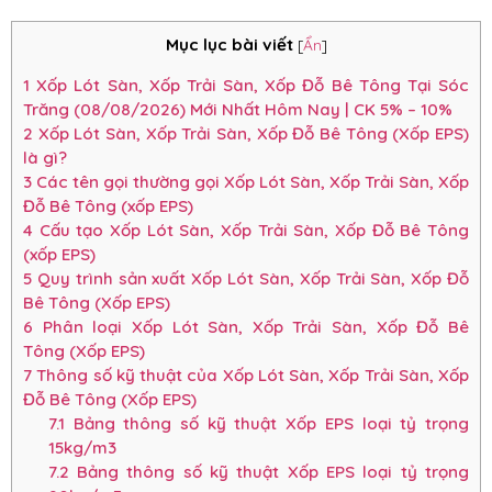
Mục lục bài viết
[
Ẩn
]
1
Xốp Lót Sàn, Xốp Trải Sàn, Xốp Đỗ Bê Tông Tại Sóc
Trăng (08/08/2026) Mới Nhất Hôm Nay | CK 5% – 10%
2
Xốp Lót Sàn, Xốp Trải Sàn, Xốp Đỗ Bê Tông (Xốp EPS)
là gì?
3
Các tên gọi thường gọi Xốp Lót Sàn, Xốp Trải Sàn, Xốp
Đỗ Bê Tông (xốp EPS)
4
Cấu tạo Xốp Lót Sàn, Xốp Trải Sàn, Xốp Đỗ Bê Tông
(xốp EPS)
5
Quy trình sản xuất Xốp Lót Sàn, Xốp Trải Sàn, Xốp Đỗ
Bê Tông (Xốp EPS)
6
Phân loại Xốp Lót Sàn, Xốp Trải Sàn, Xốp Đỗ Bê
Tông (Xốp EPS)
7
Thông số kỹ thuật của Xốp Lót Sàn, Xốp Trải Sàn, Xốp
Đỗ Bê Tông (Xốp EPS)
7.1
Bảng thông số kỹ thuật Xốp EPS loại tỷ trọng
15kg/m3
7.2
Bảng thông số kỹ thuật Xốp EPS loại tỷ trọng