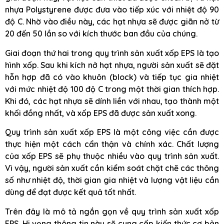
nhựa Polystyrene được đưa vào tiếp xúc với nhiệt độ 90
độ C. Nhờ vào điều này, các hạt nhựa sẽ được giãn nở từ
20 đến 50 lần so với kích thước ban đầu của chúng.
Giai đoạn thứ hai trong quy trình sản xuất xốp EPS là tạo
hình xốp. Sau khi kích nở hạt nhựa, người sản xuất sẽ đặt
hỗn hợp đã có vào khuôn (block) và tiếp tục gia nhiệt
với mức nhiệt độ 100 độ C trong một thời gian thích hợp.
Khi đó, các hạt nhựa sẽ dính liền với nhau, tạo thành một
khối đồng nhất, và xốp EPS đã được sản xuất xong.
Quy trình sản xuất xốp EPS là một công việc cần được
thực hiện một cách cẩn thận và chính xác. Chất lượng
của xốp EPS sẽ phụ thuộc nhiều vào quy trình sản xuất.
Vì vậy, người sản xuất cần kiểm soát chặt chẽ các thông
số như nhiệt độ, thời gian gia nhiệt và lượng vật liệu cần
dùng để đạt được kết quả tốt nhất.
Trên đây là mô tả ngắn gọn về quy trình sản xuất xốp
EPS. Hi vọng thông tin này sẽ cung cấp kiến thức cơ bản