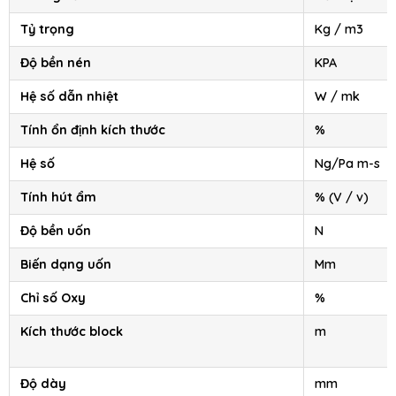
Tỷ trọng
Kg / m3
Độ bền nén
KPA
Hệ số dẫn nhiệt
W / mk
Tính ổn định kích thước
%
Hệ số
Ng/Pa m-s
Tính hút ẩm
% (V / v)
Độ bền uốn
N
Biến dạng uốn
Mm
Chỉ số Oxy
%
Kích thước block
m
Độ dày
mm