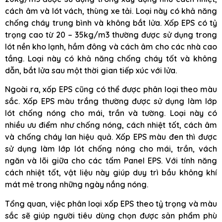
cách âm và lót vách, thùng xe tải. Loại này có khả năng
chống cháy trung bình và không bắt lửa. Xốp EPS có tỷ
trọng cao từ 20 – 35kg/m3 thường được sử dụng trong
lót nền kho lạnh, hầm đông và cách âm cho các nhà cao
tầng. Loại này có khả năng chống cháy tốt và không
dẫn, bắt lửa sau một thời gian tiếp xúc với lửa.
Ngoài ra, xốp EPS cũng có thể được phân loại theo màu
sắc. Xốp EPS màu trắng thường được sử dụng làm lớp
lót chống nóng cho mái, trần và tường. Loại này có
nhiều ưu điểm như chống nóng, cách nhiệt tốt, cách âm
và chống cháy lan hiệu quả. Xốp EPS màu đen thì được
sử dụng làm lớp lót chống nóng cho mái, trần, vách
ngăn và lõi giữa cho các tấm Panel EPS. Với tính năng
cách nhiệt tốt, vật liệu này giúp duy trì bầu không khí
mát mẻ trong những ngày nắng nóng.
Tổng quan, việc phân loại xốp EPS theo tỷ trọng và màu
sắc sẽ giúp người tiêu dùng chọn được sản phẩm phù