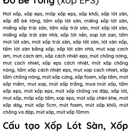
Đỗ Bê Tông
(xốp EPS)
Mút xốp, xốp eps, mốp xốp eps, xốp khối, xốp lót sàn,
xốp đỗ bê tông, tấm xốp lót sàn, miếng xốp lót sàn,
miếng xốp trải sàn, tấm xốp trải sàn, mút xốp lót sàn,
miếng xốp trải sàn nhà, xốp lót nền, xop lot san, tấm
mút lót sàn, mút xốp trải sàn, xốp lát sàn, lót sàn xốp,
tấm lót sàn bằng xốp, xốp lót sàn nhà, mut xop cach
am, mut cach am, xốp cách nhiệt eps, mút chống nóng,
mut cach nhiet, xốp eps cách nhiệt, mút xốp chống
nóng, tấm xốp cách nhiệt eps, mut xop cach nhiet, xốp
tấm chống nóng, mút xốp cứng, xốp foam, xốp tấm, mút
xốp mềm, mut xop, mút xốp trắng, mua mút xốp, tấm
xốp eps, mút xốp eps, mút xốp chống va đập, xốp lót,
mut xốp, mốp xốp tấm, xop eps, mút xốp chèn khe, mút
xốp dày, mút xốp 5cm, mút foam, mút xốp khối, mút
chống va đập, mút xôp, mút xốp 10mm.
Cấu tạo Xốp Lót Sàn, Xốp