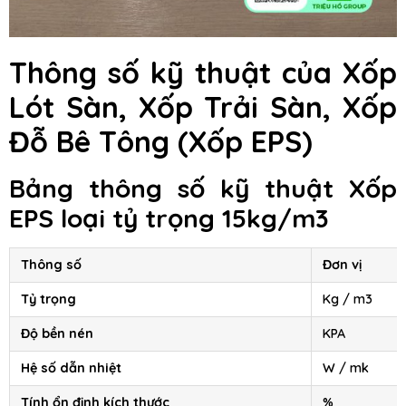
Thông số kỹ thuật của Xốp
Lót Sàn, Xốp Trải Sàn, Xốp
Đỗ Bê Tông
(Xốp EPS)
Bảng thông số kỹ thuật Xốp
EPS loại tỷ trọng 15kg/m3
Thông số
Đơn vị
Tỷ trọng
Kg / m3
Độ bền nén
KPA
Hệ số dẫn nhiệt
W / mk
Tính ổn định kích thước
%