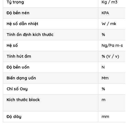
Tỷ trọng
Kg / m3
Độ bền nén
KPA
Hệ số dẫn nhiệt
W / mk
Tính ổn định kích thước
%
Hệ số
Ng/Pa m-s
Tính hút ẩm
% (V / v)
Độ bền uốn
N
Biến dạng uốn
Mm
Chỉ số Oxy
%
Kích thước block
m
Độ dày
mm