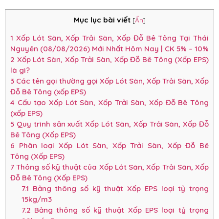
Mục lục bài viết
[
Ẩn
]
1
Xốp Lót Sàn, Xốp Trải Sàn, Xốp Đỗ Bê Tông Tại Thái
Nguyên (08/08/2026) Mới Nhất Hôm Nay | CK 5% – 10%
2
Xốp Lót Sàn, Xốp Trải Sàn, Xốp Đỗ Bê Tông (Xốp EPS)
là gì?
3
Các tên gọi thường gọi Xốp Lót Sàn, Xốp Trải Sàn, Xốp
Đỗ Bê Tông (xốp EPS)
4
Cấu tạo Xốp Lót Sàn, Xốp Trải Sàn, Xốp Đỗ Bê Tông
(xốp EPS)
5
Quy trình sản xuất Xốp Lót Sàn, Xốp Trải Sàn, Xốp Đỗ
Bê Tông (Xốp EPS)
6
Phân loại Xốp Lót Sàn, Xốp Trải Sàn, Xốp Đỗ Bê
Tông (Xốp EPS)
7
Thông số kỹ thuật của Xốp Lót Sàn, Xốp Trải Sàn, Xốp
Đỗ Bê Tông (Xốp EPS)
7.1
Bảng thông số kỹ thuật Xốp EPS loại tỷ trọng
15kg/m3
7.2
Bảng thông số kỹ thuật Xốp EPS loại tỷ trọng