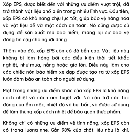
Xốp EPS, được biết đến với những ưu điểm vượt trội, đã
trở thành vật liệu phổ biến trong nhiều lĩnh vực. Đầu tiên,
xốp EPS có khả năng chịu lực tốt, giúp bảo vệ hàng hóa
và vật liệu dễ vỡ một cách an toàn. Nó cũng được sử
dụng để sản xuất mũ bảo hiểm, mang lại sự bảo vệ
đáng tin cậy cho người dùng.
Thêm vào đó, xốp EPS còn có độ bền cao. Vật liệu này
không bị làm hỏng bởi các điều kiện thời tiết khắc
nghiệt, như mưa, nắng hoặc gió lớn. Điều này làm cho
các chiếc nón bảo hiểm xe đạp được tạo ra từ xốp EPS
luôn đảm bảo an toàn cho người sử dụng.
Một trong những ưu điểm khác của xốp EPS là khả năng
cách nhiệt và cách âm tuyệt vời. Nó cản trở các tác
động của ẩm mốc, nhiệt độ và bụi bẩn, và được sử dụng
để làm thùng xốp cách nhiệt để bảo quản thực phẩm.
Không chỉ có những ưu điểm về tính năng, xốp EPS còn
có trọng lượng nhẹ. Gần 98% của chất liệu này là khí,