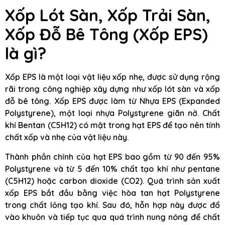
Xốp Lót Sàn, Xốp Trải Sàn,
Xốp Đỗ Bê Tông (Xốp EPS)
là gì?
Xốp EPS là một loại vật liệu xốp nhẹ, được sử dụng rộng
rãi trong công nghiệp xây dựng như xốp lót sàn và xốp
đỗ bê tông. Xốp EPS được làm từ Nhựa EPS (Expanded
Polystyrene), một loại nhựa Polystyrene giãn nở. Chất
khí Bentan (C5H12) có mặt trong hạt EPS để tạo nên tính
chất xốp và nhẹ của vật liệu này.
Thành phần chính của hạt EPS bao gồm từ 90 đến 95%
Polystyrene và từ 5 đến 10% chất tạo khí như pentane
(C5H12) hoặc carbon dioxide (CO2). Quá trình sản xuất
xốp EPS bắt đầu bằng việc hòa tan hạt Polystyrene
trong chất lỏng tạo khí. Sau đó, hỗn hợp này được đổ
vào khuôn và tiếp tục qua quá trình nung nóng để chất