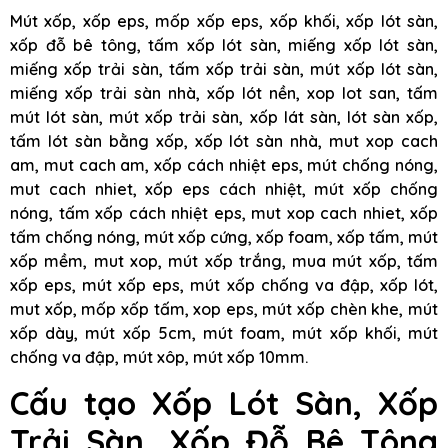
Mút xốp, xốp eps, mốp xốp eps, xốp khối, xốp lót sàn,
xốp đỗ bê tông, tấm xốp lót sàn, miếng xốp lót sàn,
miếng xốp trải sàn, tấm xốp trải sàn, mút xốp lót sàn,
miếng xốp trải sàn nhà, xốp lót nền, xop lot san, tấm
mút lót sàn, mút xốp trải sàn, xốp lát sàn, lót sàn xốp,
tấm lót sàn bằng xốp, xốp lót sàn nhà, mut xop cach
am, mut cach am, xốp cách nhiệt eps, mút chống nóng,
mut cach nhiet, xốp eps cách nhiệt, mút xốp chống
nóng, tấm xốp cách nhiệt eps, mut xop cach nhiet, xốp
tấm chống nóng, mút xốp cứng, xốp foam, xốp tấm, mút
xốp mềm, mut xop, mút xốp trắng, mua mút xốp, tấm
xốp eps, mút xốp eps, mút xốp chống va đập, xốp lót,
mut xốp, mốp xốp tấm, xop eps, mút xốp chèn khe, mút
xốp dày, mút xốp 5cm, mút foam, mút xốp khối, mút
chống va đập, mút xôp, mút xốp 10mm.
Cấu tạo Xốp Lót Sàn, Xốp
Trải Sàn, Xốp Đỗ Bê Tông