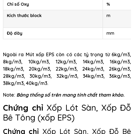
Chỉ số Oxy
%
Kích thước block
m
Độ dày
mm
Ngoài ra Mút xốp EPS còn có các tỷ trọng từ 6kg/m3,
8kg/m3, 10kg/m3, 12kg/m3, 14kg/m3, 16kg/m3,
18kg/m3, 20kg/m3, 22kg/m3, 24kg/m3, 26kg/m3,
28kg/m3, 30kg/m3, 32kg/m3, 34kg/m3, 36kg/m3,
38kg/m3, 40kg/m3.
Note:
Bảng thống số trên mang tính chất tham khảo.
Chứng chỉ
Xốp Lót Sàn, Xốp Đỗ
Bê Tông (xốp EPS)
Chứng chỉ
Xốp Lót Sàn, Xốp Đỗ Bê