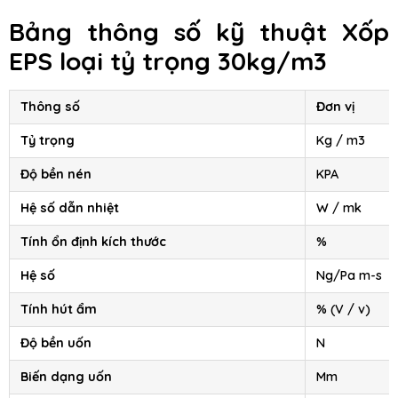
Bảng thông số kỹ thuật Xốp
EPS loại tỷ trọng 30kg/m3
Thông số
Đơn vị
Tỷ trọng
Kg / m3
Độ bền nén
KPA
Hệ số dẫn nhiệt
W / mk
Tính ổn định kích thước
%
Hệ số
Ng/Pa m-s
Tính hút ẩm
% (V / v)
Độ bền uốn
N
Biến dạng uốn
Mm