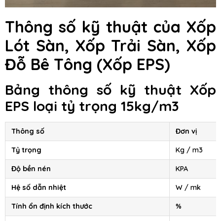
Thông số kỹ thuật của Xốp
Lót Sàn, Xốp Trải Sàn, Xốp
Đỗ Bê Tông
(Xốp EPS)
Bảng thông số kỹ thuật Xốp
EPS loại tỷ trọng 15kg/m3
Thông số
Đơn vị
Tỷ trọng
Kg / m3
Độ bền nén
KPA
Hệ số dẫn nhiệt
W / mk
Tính ổn định kích thước
%