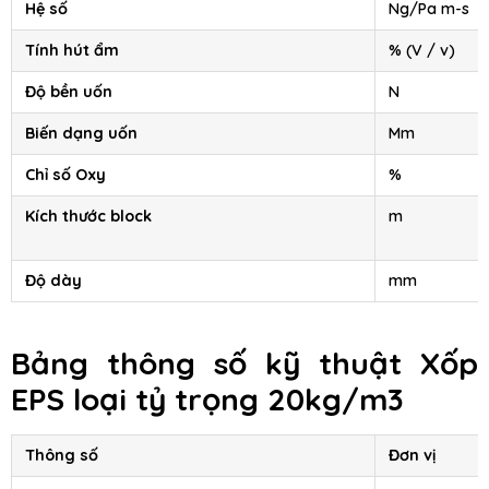
Hệ số
Ng/Pa m-s
Tính hút ẩm
% (V / v)
Độ bền uốn
N
Biến dạng uốn
Mm
Chỉ số Oxy
%
Kích thước block
m
Độ dày
mm
Bảng thông số kỹ thuật
Xốp
EPS
loại tỷ trọng 20kg/m3
Thông số
Đơn vị