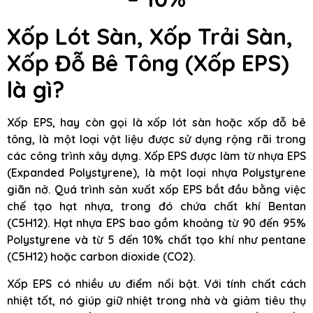
Xốp Lót Sàn, Xốp Trải Sàn,
Xốp Đỗ Bê Tông (Xốp EPS)
là gì?
Xốp EPS, hay còn gọi là xốp lót sàn hoặc xốp đỗ bê
tông, là một loại vật liệu được sử dụng rộng rãi trong
các công trình xây dựng. Xốp EPS được làm từ nhựa EPS
(Expanded Polystyrene), là một loại nhựa Polystyrene
giãn nở. Quá trình sản xuất xốp EPS bắt đầu bằng việc
chế tạo hạt nhựa, trong đó chứa chất khí Bentan
(C5H12). Hạt nhựa EPS bao gồm khoảng từ 90 đến 95%
Polystyrene và từ 5 đến 10% chất tạo khí như pentane
(C5H12) hoặc carbon dioxide (CO2).
Xốp EPS có nhiều ưu điểm nổi bật. Với tính chất cách
nhiệt tốt, nó giúp giữ nhiệt trong nhà và giảm tiêu thụ