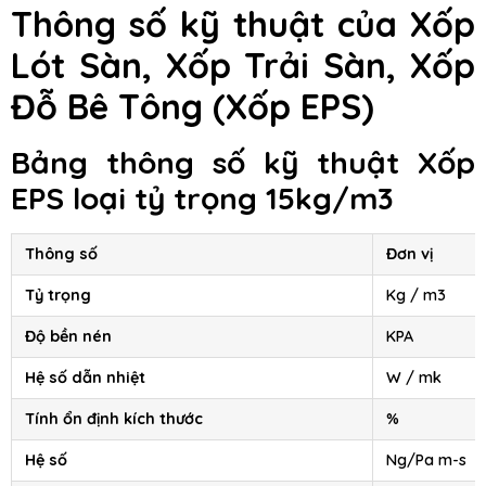
Thông số kỹ thuật của Xốp
Lót Sàn, Xốp Trải Sàn, Xốp
Đỗ Bê Tông
(Xốp EPS)
Bảng thông số kỹ thuật Xốp
EPS loại tỷ trọng 15kg/m3
Thông số
Đơn vị
Tỷ trọng
Kg / m3
Độ bền nén
KPA
Hệ số dẫn nhiệt
W / mk
Tính ổn định kích thước
%
Hệ số
Ng/Pa m-s