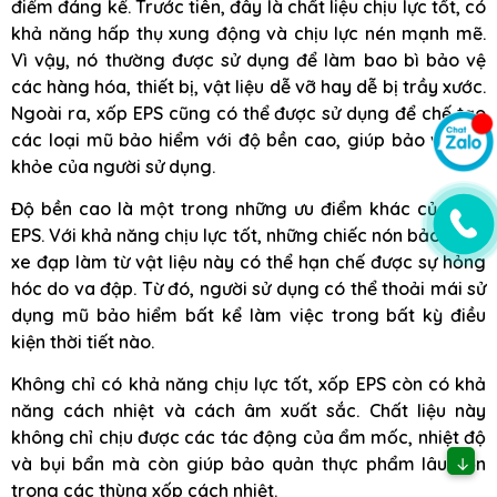
điểm đáng kể. Trước tiên, đây là chất liệu chịu lực tốt, có
khả năng hấp thụ xung động và chịu lực nén mạnh mẽ.
Vì vậy, nó thường được sử dụng để làm bao bì bảo vệ
các hàng hóa, thiết bị, vật liệu dễ vỡ hay dễ bị trầy xước.
Ngoài ra, xốp EPS cũng có thể được sử dụng để chế tạo
các loại mũ bảo hiểm với độ bền cao, giúp bảo vệ sức
khỏe của người sử dụng.
Độ bền cao là một trong những ưu điểm khác của xốp
EPS. Với khả năng chịu lực tốt, những chiếc nón bảo hiểm
xe đạp làm từ vật liệu này có thể hạn chế được sự hỏng
hóc do va đập. Từ đó, người sử dụng có thể thoải mái sử
dụng mũ bảo hiểm bất kể làm việc trong bất kỳ điều
kiện thời tiết nào.
Không chỉ có khả năng chịu lực tốt, xốp EPS còn có khả
năng cách nhiệt và cách âm xuất sắc. Chất liệu này
không chỉ chịu được các tác động của ẩm mốc, nhiệt độ
và bụi bẩn mà còn giúp bảo quản thực phẩm lâu hơn
↓
trong các thùng xốp cách nhiệt.