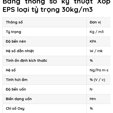
Bảng thông số kỹ thuật Xốp
EPS loại tỷ trọng 30kg/m3
Thông số
Đơn vị
Tỷ trọng
Kg / m3
Độ bền nén
KPA
Hệ số dẫn nhiệt
W / mk
Tính ổn định kích thước
%
Hệ số
Ng/Pa m-s
Tính hút ẩm
% (V / v)
Độ bền uốn
N
Biến dạng uốn
Mm
Chỉ số Oxy
%