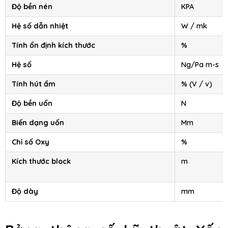
Độ bền nén
KPA
Hệ số dẫn nhiệt
W / mk
Tính ổn định kích thước
%
Hệ số
Ng/Pa m-s
Tính hút ẩm
% (V / v)
Độ bền uốn
N
Biến dạng uốn
Mm
Chỉ số Oxy
%
Kích thước block
m
Độ dày
mm