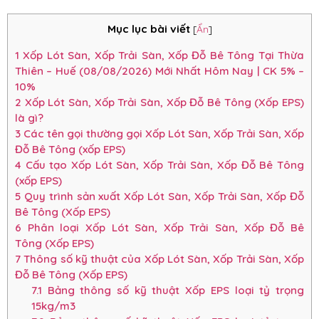
Mục lục bài viết
[
Ẩn
]
1
Xốp Lót Sàn, Xốp Trải Sàn, Xốp Đỗ Bê Tông Tại Thừa
Thiên – Huế (08/08/2026) Mới Nhất Hôm Nay | CK 5% –
10%
2
Xốp Lót Sàn, Xốp Trải Sàn, Xốp Đỗ Bê Tông (Xốp EPS)
là gì?
3
Các tên gọi thường gọi Xốp Lót Sàn, Xốp Trải Sàn, Xốp
Đỗ Bê Tông (xốp EPS)
4
Cấu tạo Xốp Lót Sàn, Xốp Trải Sàn, Xốp Đỗ Bê Tông
(xốp EPS)
5
Quy trình sản xuất Xốp Lót Sàn, Xốp Trải Sàn, Xốp Đỗ
Bê Tông (Xốp EPS)
6
Phân loại Xốp Lót Sàn, Xốp Trải Sàn, Xốp Đỗ Bê
Tông (Xốp EPS)
7
Thông số kỹ thuật của Xốp Lót Sàn, Xốp Trải Sàn, Xốp
Đỗ Bê Tông (Xốp EPS)
7.1
Bảng thông số kỹ thuật Xốp EPS loại tỷ trọng
15kg/m3