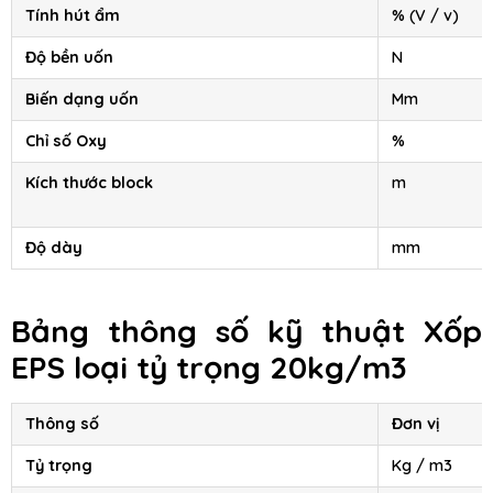
Tính hút ẩm
% (V / v)
Độ bền uốn
N
Biến dạng uốn
Mm
Chỉ số Oxy
%
Kích thước block
m
Độ dày
mm
Bảng thông số kỹ thuật
Xốp
EPS
loại tỷ trọng 20kg/m3
Thông số
Đơn vị
Tỷ trọng
Kg / m3