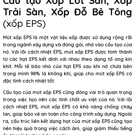
Cấu tạo Xốp Lót Sàn, Xốp
Trải Sàn, Xốp Đỗ Bê Tông
(xốp EPS)
Mút xốp EPS là một vật liệu xốp được sử dụng rộng rãi
trong ngành xây dựng và đóng gói, nhờ vào cấu tạo của
nó. Với lõi cách nhiệt EPS, mút xốp EPS được hình thành
từ các hạt EPS kết dính với nhau theo dạng tổ ong kín
khít. Mỗi tế bào nhỏ của hạt EPS sau khi nở chứa bên
trong mình 98% là không khí, giúp cho mút xốp EPS có
đặc tính cách nhiệt tốt.
Cấu tạo của mút xốp EPS cũng đóng vai trò quan trọng
trong việc tạo nên các tính chất ưu việt của nó. Với lõi
cách nhiệt EPS, mút xốp EPS có khả năng chống cháy
lan, giúp bảo vệ an toàn cho công trình xây dựng. Ngoài
ra, cấu trúc liên kết dạng hạt của mút xốp EPS cũng tạo
nên hiệu quả trong việc cách âm, giúp giảm thiểu tiếng