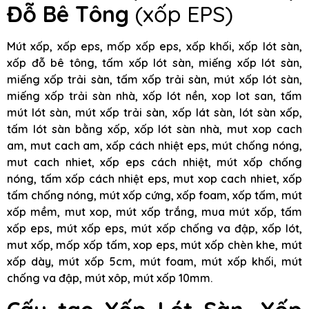
Đỗ Bê Tông
(xốp EPS)
Mút xốp, xốp eps, mốp xốp eps, xốp khối, xốp lót sàn,
xốp đỗ bê tông, tấm xốp lót sàn, miếng xốp lót sàn,
miếng xốp trải sàn, tấm xốp trải sàn, mút xốp lót sàn,
miếng xốp trải sàn nhà, xốp lót nền, xop lot san, tấm
mút lót sàn, mút xốp trải sàn, xốp lát sàn, lót sàn xốp,
tấm lót sàn bằng xốp, xốp lót sàn nhà, mut xop cach
am, mut cach am, xốp cách nhiệt eps, mút chống nóng,
mut cach nhiet, xốp eps cách nhiệt, mút xốp chống
nóng, tấm xốp cách nhiệt eps, mut xop cach nhiet, xốp
tấm chống nóng, mút xốp cứng, xốp foam, xốp tấm, mút
xốp mềm, mut xop, mút xốp trắng, mua mút xốp, tấm
xốp eps, mút xốp eps, mút xốp chống va đập, xốp lót,
mut xốp, mốp xốp tấm, xop eps, mút xốp chèn khe, mút
xốp dày, mút xốp 5cm, mút foam, mút xốp khối, mút
chống va đập, mút xôp, mút xốp 10mm.