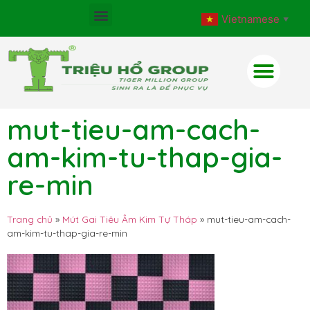
Vietnamese
▼
mut-tieu-am-cach-
am-kim-tu-thap-gia-
re-min
Trang chủ
»
Mút Gai Tiêu Âm Kim Tự Tháp
»
mut-tieu-am-cach-
am-kim-tu-thap-gia-re-min