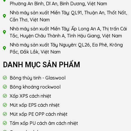
Phường An Bình, Dĩ An, Bình Dương, Việt Nam
Nhà máy sản xuất Miền Tây: QL91, Thuận An, Thốt Nốt,
Cần Thơ, Việt Nam
Nhà máy sản xuất Miền Tây: Ấp Long An A, Thị trấn Cái
Tắc, Huyện Châu Thành A, Tỉnh Hậu Giang, Việt Nam
Nhà máy sản xuất Tây Nguyên: QL26, Ea Phê, Krông
Pắc, Đắk Lắk, Việt Nam
DANH MỤC SẢN PHẨM
Bông thủy tinh - Glaswool
Bông khoáng rockwool
Xốp XPS cách nhiệt
Mút xốp EPS cách nhiệt
Mút xốp PE OPP cách nhiệt
Tấm xốp PU cách âm cách nhiệt