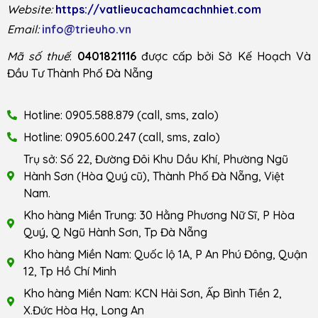
Website:
https://vatlieucachamcachnhiet.com
Email:
info@trieuho.vn
Mã số thuế
:
0401821116
được cấp bởi Sở Kế Hoạch Và
Đầu Tư Thành Phố Đà Nẵng
Hotline: 0905.588.879 (call, sms, zalo)
Hotline: 0905.600.247 (call, sms, zalo)
Trụ sở: Số 22, Đường Đôi Khu Dầu Khí, Phường Ngũ
Hành Sơn (Hòa Quý cũ), Thành Phố Đà Nẵng, Việt
Nam.
Kho hàng Miền Trung: 30 Hằng Phương Nữ Sĩ, P Hòa
Quý, Q Ngũ Hành Sơn, Tp Đà Nẵng
Kho hàng Miền Nam: Quốc lộ 1A, P An Phú Đông, Quận
12, Tp Hồ Chí Minh
Kho hàng Miền Nam: KCN Hải Sơn, Ấp Bình Tiền 2,
X.Đức Hòa Hạ, Long An