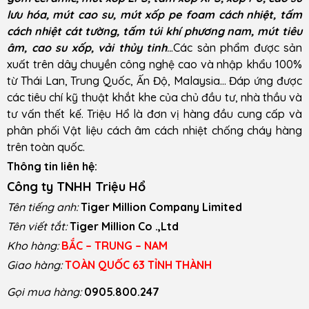
lưu hóa, mút cao su, mút xốp pe foam cách nhiệt, tấm
cách nhiệt cát tường, tấm túi khí phương nam, mút tiêu
âm, cao su xốp, vải thủy tinh
..
.Các sản phẩm được sản
xuất trên dây chuyền công nghệ cao và nhập khẩu 100%
từ Thái Lan, Trung Quốc, Ấn Độ, Malaysia… Đáp ứng được
các tiêu chí kỹ thuật khắt khe của chủ đầu tư, nhà thầu và
tư vấn thết kế. Triệu Hổ là đơn vị hàng đầu cung cấp và
phân phối Vật liệu cách âm cách nhiệt chống cháy hàng
trên toàn quốc.
Thông tin liên hệ:
Công ty TNHH Triệu Hổ
Tên tiếng anh:
Tiger Million Company Limited
Tên viết tắt:
Tiger Million Co .,Ltd
Kho hàng:
BẮC – TRUNG – NAM
Giao hàng:
TOÀN QUỐC 63 TỈNH THÀNH
Gọi mua hàng:
0905.800.247