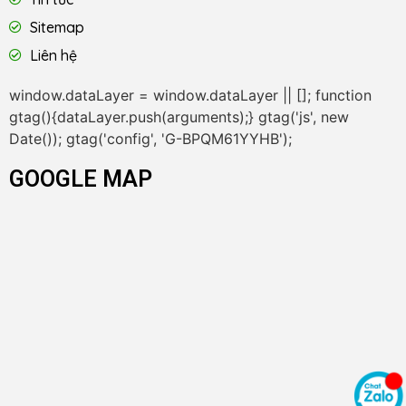
Sitemap
Liên hệ
window.dataLayer = window.dataLayer || []; function
gtag(){dataLayer.push(arguments);} gtag('js', new
Date()); gtag('config', 'G-BPQM61YYHB');
GOOGLE MAP