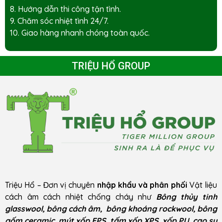
8. Hướng dẫn thi công tận tình.
9. Chăm sóc nhiệt tình 24/7.
10. Giao hàng nhanh chóng toàn quốc.
TRIỆU HỔ GROUP
Triệu Hổ – Đơn vị chuyên
nhập khẩu và phân phối
Vật liệu
cách âm cách nhiệt chống cháy như
Bông thủy tinh
glasswool, bông cách âm, bông khoáng rockwool, bông
gốm ceramic, mút xốp EPS, tấm xốp XPS, xốp PU, cao su