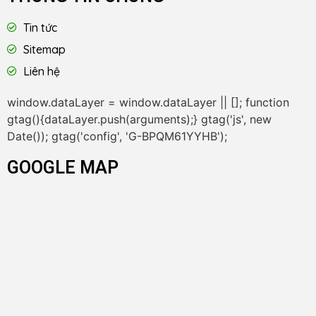
Tin tức
Sitemap
Liên hệ
window.dataLayer = window.dataLayer || []; function
gtag(){dataLayer.push(arguments);} gtag('js', new
Date()); gtag('config', 'G-BPQM61YYHB');
GOOGLE MAP