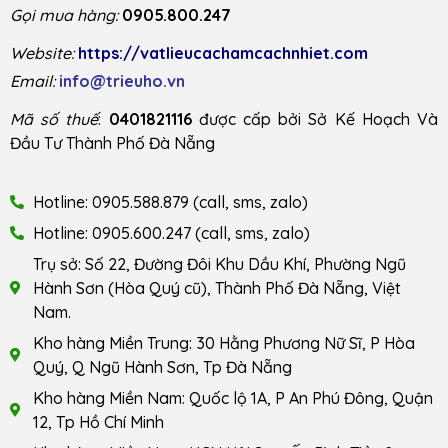
Gọi mua hàng:
0905.800.247
Website:
https://vatlieucachamcachnhiet.com
Email:
info@trieuho.vn
Mã số thuế
:
0401821116
được cấp bởi Sở Kế Hoạch Và
Đầu Tư Thành Phố Đà Nẵng
Hotline: 0905.588.879 (call, sms, zalo)
Hotline: 0905.600.247 (call, sms, zalo)
Trụ sở: Số 22, Đường Đôi Khu Dầu Khí, Phường Ngũ
Hành Sơn (Hòa Quý cũ), Thành Phố Đà Nẵng, Việt
Nam.
Kho hàng Miền Trung: 30 Hằng Phương Nữ Sĩ, P Hòa
Quý, Q Ngũ Hành Sơn, Tp Đà Nẵng
Kho hàng Miền Nam: Quốc lộ 1A, P An Phú Đông, Quận
12, Tp Hồ Chí Minh