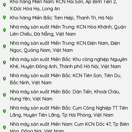
Kho hàng Miền Nam: KCN Hải Sơn, Ấp Bình Tiền 2,
X.Đức Hòa Hạ, Long An
Kho hàng Miền Bắc: Tam Hiệp, Thanh Trì, Hà Nội
Nhà máy sản xuất Miền Trung: KCN Hòa Khánh, Quận
Liên Chiểu, Đà Nẵng, Việt Nam
Nhà máy sản xuất Miền Trung: KCN Điện Nam, Điện
Ngọc, Quảng Nam, Việt Nam
Nhà máy sản xuất Miền Bắc: Khu công nghiệp Nguyên
Khê, Huyện Đông Anh, Thành phố Hà Nội, Việt Nam
Nhà máy sản xuất Miền Bắc: KCN Tiên Sơn, Tiên Du,
Bắc Ninh, Việt Nam
Nhà máy sản xuất Miền Bắc: Dân Tiến, Khoái Châu,
Hưng Yên, Việt Nam
Nhà máy sản xuất Miền Bắc: Cụm Công Nghiệp TT Tiên
Lãng, Huyện Tiên Lãng, Tp Hải Phòng, Việt Nam
Nhà máy sản xuất Miền Nam: Cụm KCN Dốc 47, Tp Biên
Hòa, Đồng Nai, Việt Nam