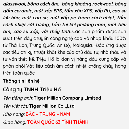
glasswool, bông cách âm, bông khoáng rockwool, bông
gốm ceramic, mút xốp EPS, tấm xốp XPS, xốp PU, cao su
lưu hóa, mút cao su, mút xốp pe foam cách nhiệt, tấm
cách nhiệt cát tường, tấm túi khí phương nam, mút tiêu
âm, cao su xốp, vải thủy tinh
..
.Các sản phẩm được sản
xuất trên dây chuyền công nghệ cao và nhập khẩu 100%
từ Thái Lan, Trung Quốc, Ấn Độ, Malaysia… Đáp ứng được
các tiêu chí kỹ thuật khắt khe của chủ đầu tư, nhà thầu và
tư vấn thết kế. Triệu Hổ là đơn vị hàng đầu cung cấp và
phân phối Vật liệu cách âm cách nhiệt chống cháy hàng
trên toàn quốc.
Thông tin liên hệ:
Công ty TNHH Triệu Hổ
Tên tiếng anh:
Tiger Million Company Limited
Tên viết tắt:
Tiger Million Co .,Ltd
Kho hàng:
BẮC – TRUNG – NAM
Giao hàng:
TOÀN QUỐC 63 TỈNH THÀNH