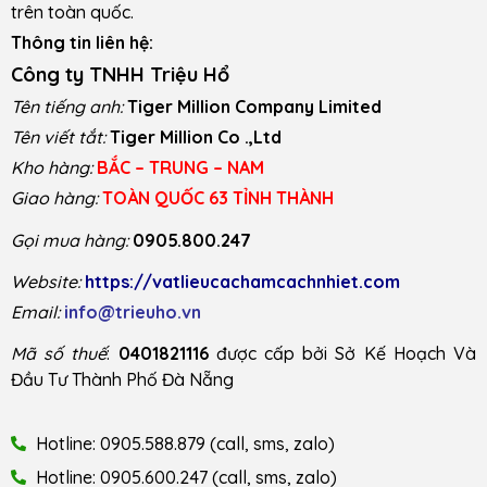
trên toàn quốc.
Thông tin liên hệ:
Công ty TNHH Triệu Hổ
Tên tiếng anh:
Tiger Million Company Limited
Tên viết tắt:
Tiger Million Co .,Ltd
Kho hàng:
BẮC – TRUNG – NAM
Giao hàng:
TOÀN QUỐC 63 TỈNH THÀNH
Gọi mua hàng:
0905.800.247
Website:
https://vatlieucachamcachnhiet.com
Email:
info@trieuho.vn
Mã số thuế
:
0401821116
được cấp bởi Sở Kế Hoạch Và
Đầu Tư Thành Phố Đà Nẵng
Hotline: 0905.588.879 (call, sms, zalo)
Hotline: 0905.600.247 (call, sms, zalo)