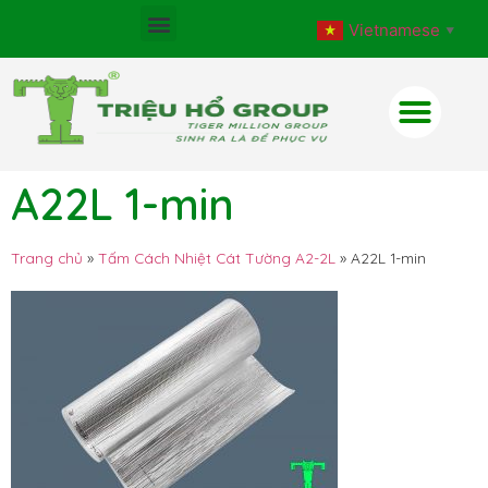
Vietnamese
▼
A22L 1-min
Trang chủ
»
Tấm Cách Nhiệt Cát Tường A2-2L
»
A22L 1-min