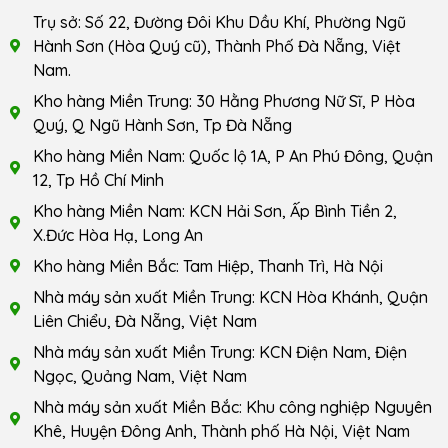
Trụ sở: Số 22, Đường Đôi Khu Dầu Khí, Phường Ngũ
Hành Sơn (Hòa Quý cũ), Thành Phố Đà Nẵng, Việt
Nam.
Kho hàng Miền Trung: 30 Hằng Phương Nữ Sĩ, P Hòa
Quý, Q Ngũ Hành Sơn, Tp Đà Nẵng
Kho hàng Miền Nam: Quốc lộ 1A, P An Phú Đông, Quận
12, Tp Hồ Chí Minh
Kho hàng Miền Nam: KCN Hải Sơn, Ấp Bình Tiền 2,
X.Đức Hòa Hạ, Long An
Kho hàng Miền Bắc: Tam Hiệp, Thanh Trì, Hà Nội
Nhà máy sản xuất Miền Trung: KCN Hòa Khánh, Quận
Liên Chiểu, Đà Nẵng, Việt Nam
Nhà máy sản xuất Miền Trung: KCN Điện Nam, Điện
Ngọc, Quảng Nam, Việt Nam
Nhà máy sản xuất Miền Bắc: Khu công nghiệp Nguyên
Khê, Huyện Đông Anh, Thành phố Hà Nội, Việt Nam