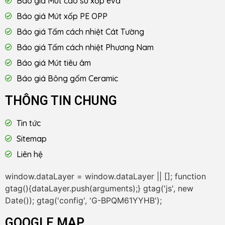
Báo giá Mút cao su xốp eva
Báo giá Mút xốp PE OPP
Báo giá Tấm cách nhiệt Cát Tường
Báo giá Tấm cách nhiệt Phương Nam
Báo giá Mút tiêu âm
Báo giá Bông gốm Ceramic
THÔNG TIN CHUNG
Tin tức
Sitemap
Liên hệ
window.dataLayer = window.dataLayer || []; function
gtag(){dataLayer.push(arguments);} gtag('js', new
Date()); gtag('config', 'G-BPQM61YYHB');
GOOGLE MAP