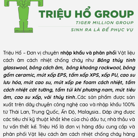
Triệu Hổ – Đơn vị chuyên
nhập khẩu và phân phối
Vật liệu
cách âm cách nhiệt chống cháy như
Bông thủy tinh
glasswool, bông cách âm, bông khoáng rockwool, bông
gốm ceramic, mút xốp EPS, tấm xốp XPS, xốp PU, cao su
lưu hóa, mút cao su, mút xốp pe foam cách nhiệt, tấm
cách nhiệt cát tường, tấm túi khí phương nam, mút tiêu
âm, cao su xốp, vải thủy tinh
..
.Các sản phẩm được sản
xuất trên dây chuyền công nghệ cao và nhập khẩu 100%
từ Thái Lan, Trung Quốc, Ấn Độ, Malaysia… Đáp ứng được
các tiêu chí kỹ thuật khắt khe của chủ đầu tư, nhà thầu và
tư vấn thết kế. Triệu Hổ là đơn vị hàng đầu cung cấp và
phân phối Vật liệu cách âm cách nhiệt chống cháy hàng