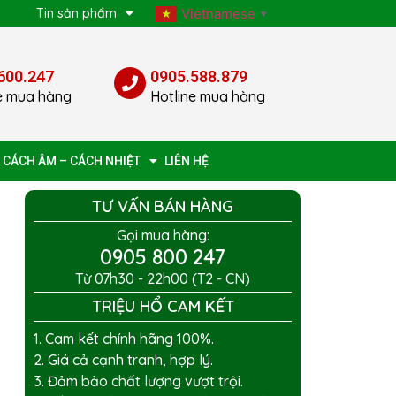
p
Tin sản phẩm
Vietnamese
▼
600.247
0905.588.879
e mua hàng
Hotline mua hàng
 CÁCH ÂM – CÁCH NHIỆT
LIÊN HỆ
TƯ VẤN BÁN HÀNG
Gọi mua hàng:
0905 800 247
Từ 07h30 - 22h00 (T2 - CN)
TRIỆU HỔ CAM KẾT
1. Cam kết chính hãng 100%.
2. Giá cả cạnh tranh, hợp lý.
3. Đảm bảo chất lượng vượt trội.