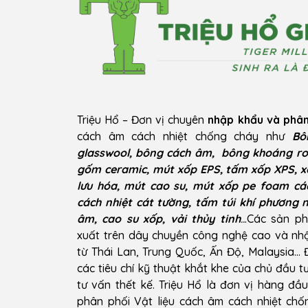
Triệu Hổ – Đơn vị chuyên
nhập khẩu và phân
cách âm cách nhiệt chống cháy như
Bô
glasswool, bông cách âm, bông khoáng ro
gốm ceramic, mút xốp EPS, tấm xốp XPS, x
lưu hóa, mút cao su, mút xốp pe foam cá
cách nhiệt cát tường, tấm túi khí phương 
âm, cao su xốp, vải thủy tinh
..
.Các sản p
xuất trên dây chuyền công nghệ cao và n
từ Thái Lan, Trung Quốc, Ấn Độ, Malaysia…
các tiêu chí kỹ thuật khắt khe của chủ đầu t
tư vấn thết kế. Triệu Hổ là đơn vị hàng đầ
phân phối Vật liệu cách âm cách nhiệt ch