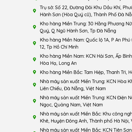
Trụ sở: Số 22, Đường Đôi Khu Dầu Khí, Ph
Hành Sơn (Hòa Quý cũ), Thành Phố Đà Nẵ
Kho hàng Miền Trung: 30 Hằng Phương Nữ 
Quý, Q Ngũ Hành Sơn, Tp Đà Nẵng
Kho hàng Miền Nam: Quốc lộ 1A, P An Phú
12, Tp Hồ Chí Minh
Kho hàng Miền Nam: KCN Hải Sơn, Ấp Bình 
Hòa Hạ, Long An
Kho hàng Miền Bắc: Tam Hiệp, Thanh Trì, H
Nhà máy sản xuất Miền Trung: KCN Hòa K
Liên Chiểu, Đà Nẵng, Việt Nam
Nhà máy sản xuất Miền Trung: KCN Điện N
Ngọc, Quảng Nam, Việt Nam
Nhà máy sản xuất Miền Bắc: Khu công ng
Khê, Huyện Đông Anh, Thành phố Hà Nội, 
Nhà máy sản xuất Miền Bắc: KCN Tiên Sơn,