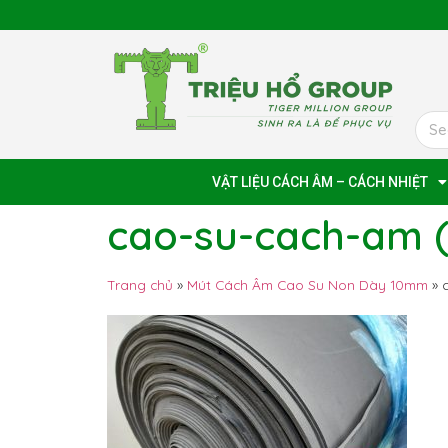
VẬT LIỆU CÁCH ÂM – CÁCH NHIỆT
cao-su-cach-am (
Trang chủ
»
Mút Cách Âm Cao Su Non Dày 10mm
»