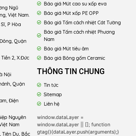
Báo giá Mút cao su xốp eva
ường Ngũ
Báo giá Mút xốp PE OPP
ng, Việt Nam.
Báo giá Tấm cách nhiệt Cát Tường
Sĩ, P Hòa
Báo giá Tấm cách nhiệt Phương
Nam
 Đông, Quận
Báo giá Mút tiêu âm
Tiền 2, X.Đức
Báo giá Bông gốm Ceramic
THÔNG TIN CHUNG
à Nội
hánh, Quận
Tin tức
Sitemap
am, Điện
Liên hệ
window.dataLayer =
hiệp Nguyên
window.dataLayer || []; function
Việt Nam
gtag(){dataLayer.push(arguments);}
 Tiên Du, Bắc