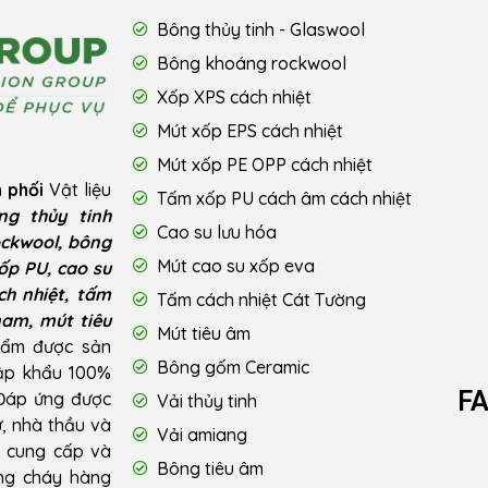
Bông thủy tinh - Glaswool
Bông khoáng rockwool
Xốp XPS cách nhiệt
Mút xốp EPS cách nhiệt
Mút xốp PE OPP cách nhiệt
 phối
Vật liệu
Tấm xốp PU cách âm cách nhiệt
ng thủy tinh
Cao su lưu hóa
ckwool, bông
Mút cao su xốp eva
ốp PU, cao su
ch nhiệt, tấm
Tấm cách nhiệt Cát Tường
nam, mút tiêu
Mút tiêu âm
hẩm được sản
Bông gốm Ceramic
hập khẩu 100%
F
 Đáp ứng được
Vải thủy tinh
ư, nhà thầu và
Vải amiang
u cung cấp và
Bông tiêu âm
ống cháy hàng