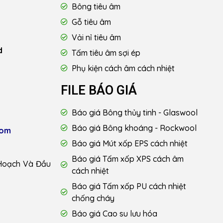
Bông tiêu âm
Gỗ tiêu âm
Vải nỉ tiêu âm
d
Tấm tiêu âm sợi ép
Phụ kiện cách âm cách nhiệt
FILE BÁO GIÁ
Báo giá Bông thủy tinh - Glaswool
Báo giá Bông khoáng - Rockwool
com
Báo giá Mút xốp EPS cách nhiệt
Báo giá Tấm xốp XPS cách âm
Hoạch Và Đầu
cách nhiệt
Báo giá Tấm xốp PU cách nhiệt
chống cháy
Báo giá Cao su lưu hóa