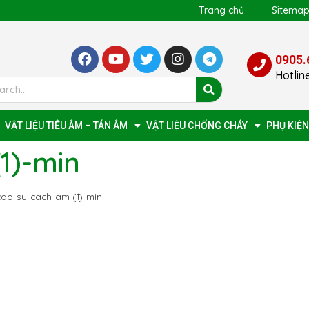
Trang chủ
Sitema
0905.
Hotlin
VẬT LIỆU TIÊU ÂM – TÁN ÂM
VẬT LIỆU CHỐNG CHÁY
PHỤ KIỆN
1)-min
cao-su-cach-am (1)-min