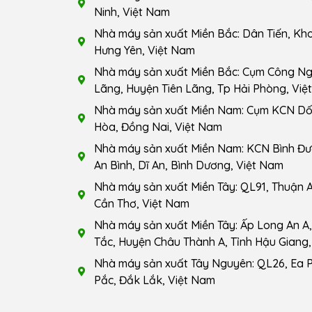
Ninh, Việt Nam
Nhà máy sản xuất Miền Bắc: Dân Tiến, Kho
Hưng Yên, Việt Nam
Nhà máy sản xuất Miền Bắc: Cụm Công Ngh
Lãng, Huyện Tiên Lãng, Tp Hải Phòng, Việ
Nhà máy sản xuất Miền Nam: Cụm KCN Dốc
Hòa, Đồng Nai, Việt Nam
Nhà máy sản xuất Miền Nam: KCN Bình Đ
An Bình, Dĩ An, Bình Dương, Việt Nam
Nhà máy sản xuất Miền Tây: QL91, Thuận A
Cần Thơ, Việt Nam
Nhà máy sản xuất Miền Tây: Ấp Long An A, 
Tắc, Huyện Châu Thành A, Tỉnh Hậu Giang,
Nhà máy sản xuất Tây Nguyên: QL26, Ea 
Pắc, Đắk Lắk, Việt Nam