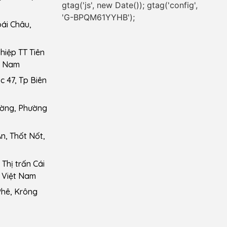
gtag('js', new Date()); gtag('config',
'G-BPQM61YYHB');
ái Châu,
iệp TT Tiên
t Nam
 47, Tp Biên
ường, Phường
n, Thốt Nốt,
Thị trấn Cái
 Việt Nam
Phê, Krông