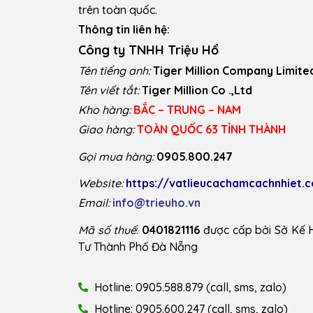
trên toàn quốc.
Thông tin liên hệ:
Công ty TNHH Triệu Hổ
Tên tiếng anh:
Tiger Million Company Limite
Tên viết tắt:
Tiger Million Co .,Ltd
Kho hàng:
BẮC – TRUNG – NAM
Giao hàng:
TOÀN QUỐC 63 TỈNH THÀNH
Gọi mua hàng:
0905.800.247
Website:
https://vatlieucachamcachnhiet.
Email:
info@trieuho.vn
Mã số thuế
:
0401821116
được cấp bởi Sở Kế 
Tư Thành Phố Đà Nẵng
Hotline: 0905.588.879 (call, sms, zalo)
Hotline: 0905.600.247 (call, sms, zalo)