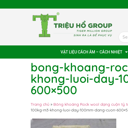
VẬT LIỆU CÁCH ÂM – CÁCH NHIỆT
bong-khoang-roc
khong-luoi-day-
600×500
Trang chủ
»
Bông khoáng Rock wool dạng cuộn tỷ 
100kg-m3-khong-luoi-day-100mm-dang-cuon-600×