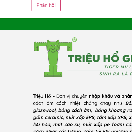
Triệu Hổ – Đơn vị chuyên
nhập khẩu và phân
cách âm cách nhiệt chống cháy như
Bô
glasswool, bông cách âm, bông khoáng ro
gốm ceramic, mút xốp EPS, tấm xốp XPS, x
lưu hóa, mút cao su, mút xốp pe foam cá
cách nhiệt cát tường, tấm túi khí phương 