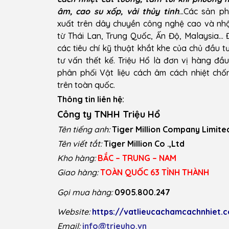
âm, cao su xốp, vải thủy tinh
..
.Các sản p
xuất trên dây chuyền công nghệ cao và n
từ Thái Lan, Trung Quốc, Ấn Độ, Malaysia…
các tiêu chí kỹ thuật khắt khe của chủ đầu t
tư vấn thết kế. Triệu Hổ là đơn vị hàng đầ
phân phối Vật liệu cách âm cách nhiệt ch
trên toàn quốc.
Thông tin liên hệ:
Công ty TNHH Triệu Hổ
Tên tiếng anh:
Tiger Million Company Limite
Tên viết tắt:
Tiger Million Co .,Ltd
Kho hàng:
BẮC – TRUNG – NAM
Giao hàng:
TOÀN QUỐC 63 TỈNH THÀNH
Gọi mua hàng:
0905.800.247
Website:
https://vatlieucachamcachnhiet.
Email:
info@trieuho.vn