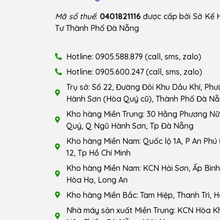
Mã số thuế
:
0401821116
được cấp bởi Sở Kế 
Tư Thành Phố Đà Nẵng
Hotline: 0905.588.879 (call, sms, zalo)
Hotline: 0905.600.247 (call, sms, zalo)
Trụ sở: Số 22, Đường Đôi Khu Dầu Khí, Ph
Hành Sơn (Hòa Quý cũ), Thành Phố Đà Nẵ
Kho hàng Miền Trung: 30 Hằng Phương Nữ 
Quý, Q Ngũ Hành Sơn, Tp Đà Nẵng
Kho hàng Miền Nam: Quốc lộ 1A, P An Phú
12, Tp Hồ Chí Minh
Kho hàng Miền Nam: KCN Hải Sơn, Ấp Bình 
Hòa Hạ, Long An
Kho hàng Miền Bắc: Tam Hiệp, Thanh Trì, H
Nhà máy sản xuất Miền Trung: KCN Hòa K