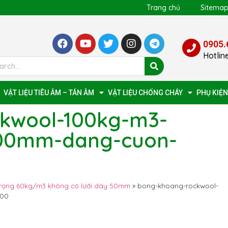
Trang chủ
Sitema
0905.
Hotlin
VẬT LIỆU TIÊU ÂM – TÁN ÂM
VẬT LIỆU CHỐNG CHÁY
PHỤ KIỆN
kwool-100kg-m3-
100mm-dang-cuon-
trọng 60kg/m3 không có lưới dày 50mm
»
bong-khoang-rockwool-
500