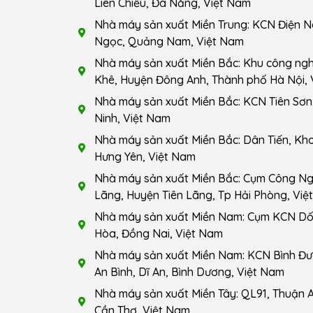
Liên Chiểu, Đà Nẵng, Việt Nam
Nhà máy sản xuất Miền Trung: KCN Điện N
Ngọc, Quảng Nam, Việt Nam
Nhà máy sản xuất Miền Bắc: Khu công ng
Khê, Huyện Đông Anh, Thành phố Hà Nội, 
Nhà máy sản xuất Miền Bắc: KCN Tiên Sơn,
Ninh, Việt Nam
Nhà máy sản xuất Miền Bắc: Dân Tiến, Kho
Hưng Yên, Việt Nam
Nhà máy sản xuất Miền Bắc: Cụm Công Ngh
Lãng, Huyện Tiên Lãng, Tp Hải Phòng, Việ
Nhà máy sản xuất Miền Nam: Cụm KCN Dốc
Hòa, Đồng Nai, Việt Nam
Nhà máy sản xuất Miền Nam: KCN Bình Đ
An Bình, Dĩ An, Bình Dương, Việt Nam
Nhà máy sản xuất Miền Tây: QL91, Thuận A
Cần Thơ, Việt Nam