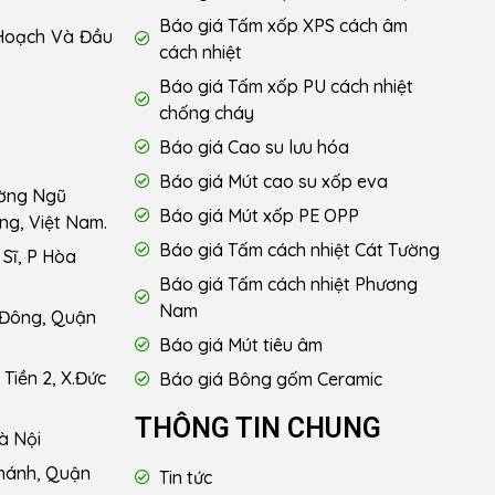
Báo giá Tấm xốp XPS cách âm
Hoạch Và Đầu
cách nhiệt
Báo giá Tấm xốp PU cách nhiệt
chống cháy
Báo giá Cao su lưu hóa
Báo giá Mút cao su xốp eva
ường Ngũ
Báo giá Mút xốp PE OPP
ng, Việt Nam.
Báo giá Tấm cách nhiệt Cát Tường
Sĩ, P Hòa
Báo giá Tấm cách nhiệt Phương
Nam
 Đông, Quận
Báo giá Mút tiêu âm
Tiền 2, X.Đức
Báo giá Bông gốm Ceramic
THÔNG TIN CHUNG
à Nội
hánh, Quận
Tin tức