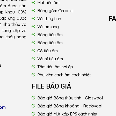
Mút tiêu âm
hẩm được sản
Bông gốm Ceramic
hập khẩu 100%
F
 Đáp ứng được
Vải thủy tinh
ư, nhà thầu và
Vải amiang
u cung cấp và
Bông tiêu âm
ống cháy hàng
Bông tiêu âm
Gỗ tiêu âm
Vải nỉ tiêu âm
d
Tấm tiêu âm sợi ép
Phụ kiện cách âm cách nhiệt
FILE BÁO GIÁ
Báo giá Bông thủy tinh - Glaswool
Báo giá Bông khoáng - Rockwool
com
Báo giá Mút xốp EPS cách nhiệt