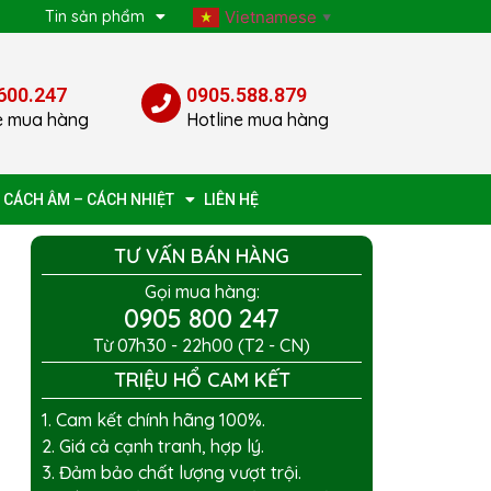
p
Tin sản phẩm
Vietnamese
▼
600.247
0905.588.879
e mua hàng
Hotline mua hàng
 CÁCH ÂM – CÁCH NHIỆT
LIÊN HỆ
TƯ VẤN BÁN HÀNG
Gọi mua hàng:
0905 800 247
Từ 07h30 - 22h00 (T2 - CN)
TRIỆU HỔ CAM KẾT
1. Cam kết chính hãng 100%.
2. Giá cả cạnh tranh, hợp lý.
3. Đảm bảo chất lượng vượt trội.