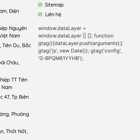
Sitemap
am, Điện
Liên hệ
window.dataLayer =
hiệp Nguyên
window.dataLayer || []; function
Việt Nam
gtag(){dataLayer.push(arguments);}
 Tiên Du, Bắc
gtag('js', new Date()); gtag('config',
'G-BPQM61YYHB');
ái Châu,
iệp TT Tiên
t Nam
 47, Tp Biên
ường, Phường
n, Thốt Nốt,