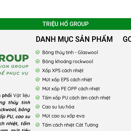
TRIỆU HỔ GROUP
DANH MỤC SẢN PHẨM
G
Bông thủy tinh - Glaswool
Bông khoáng rockwool
Xốp XPS cách nhiệt
Mút xốp EPS cách nhiệt
Mút xốp PE OPP cách nhiệt
 phối
Vật liệu
Tấm xốp PU cách âm cách nhiệt
ng thủy tinh
Cao su lưu hóa
ckwool, bông
Mút cao su xốp eva
ốp PU, cao su
ch nhiệt, tấm
Tấm cách nhiệt Cát Tường
nam, mút tiêu