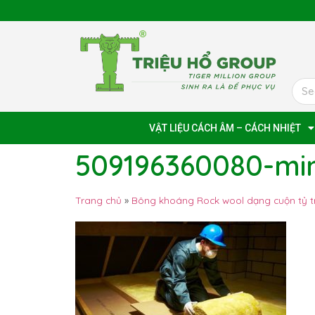
VẬT LIỆU CÁCH ÂM – CÁCH NHIỆT
509196360080-mi
Trang chủ
»
Bông khoáng Rock wool dạng cuộn tỷ 