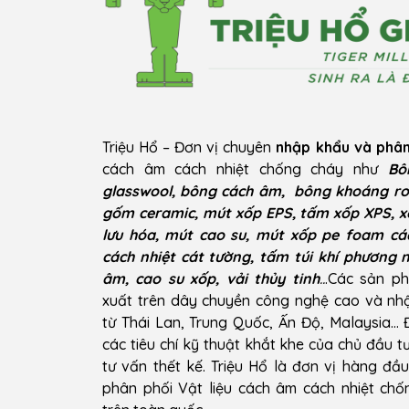
Triệu Hổ – Đơn vị chuyên
nhập khẩu và phân
cách âm cách nhiệt chống cháy như
Bô
glasswool, bông cách âm, bông khoáng ro
gốm ceramic, mút xốp EPS, tấm xốp XPS, x
lưu hóa, mút cao su, mút xốp pe foam cá
cách nhiệt cát tường, tấm túi khí phương 
âm, cao su xốp, vải thủy tinh
..
.Các sản p
xuất trên dây chuyền công nghệ cao và n
từ Thái Lan, Trung Quốc, Ấn Độ, Malaysia…
các tiêu chí kỹ thuật khắt khe của chủ đầu t
tư vấn thết kế. Triệu Hổ là đơn vị hàng đầ
phân phối Vật liệu cách âm cách nhiệt ch