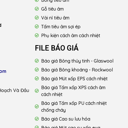
Bông tiêu âm
Gỗ tiêu âm
Vải nỉ tiêu âm
d
Tấm tiêu âm sợi ép
Phụ kiện cách âm cách nhiệt
FILE BÁO GIÁ
Báo giá Bông thủy tinh - Glaswool
Báo giá Bông khoáng - Rockwool
com
Báo giá Mút xốp EPS cách nhiệt
Báo giá Tấm xốp XPS cách âm
Hoạch Và Đầu
cách nhiệt
Báo giá Tấm xốp PU cách nhiệt
chống cháy
Báo giá Cao su lưu hóa
Báo giá Mút cao su xốp eva