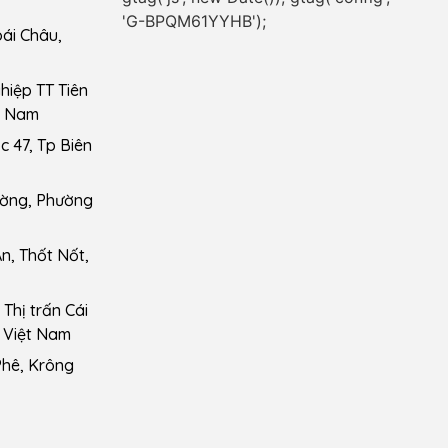
'G-BPQM61YYHB');
ái Châu,
iệp TT Tiên
t Nam
 47, Tp Biên
ường, Phường
n, Thốt Nốt,
Thị trấn Cái
 Việt Nam
Phê, Krông