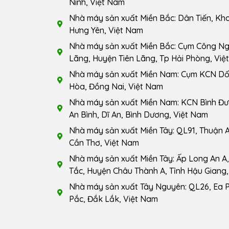
Ninh, Việt Nam
Nhà máy sản xuất Miền Bắc: Dân Tiến, Kho
Hưng Yên, Việt Nam
Nhà máy sản xuất Miền Bắc: Cụm Công Ngh
Lãng, Huyện Tiên Lãng, Tp Hải Phòng, Việ
Nhà máy sản xuất Miền Nam: Cụm KCN Dốc
Hòa, Đồng Nai, Việt Nam
Nhà máy sản xuất Miền Nam: KCN Bình Đ
An Bình, Dĩ An, Bình Dương, Việt Nam
Nhà máy sản xuất Miền Tây: QL91, Thuận A
Cần Thơ, Việt Nam
Nhà máy sản xuất Miền Tây: Ấp Long An A, 
Tắc, Huyện Châu Thành A, Tỉnh Hậu Giang,
Nhà máy sản xuất Tây Nguyên: QL26, Ea 
Pắc, Đắk Lắk, Việt Nam