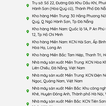
Trụ sở: Số 22, Đường Đôi Khu Dầu Khí, Ph
Hành Sơn (Hòa Quý cũ), Thành Phố Đà Nẵ
Kho hàng Miền Trung: 30 Hằng Phương Nữ 
Quý, Q Ngũ Hành Sơn, Tp Đà Nẵng
Kho hàng Miền Nam: Quốc lộ 1A, P An Phú
12, Tp Hồ Chí Minh
Kho hàng Miền Nam: KCN Hải Sơn, Ấp Bình 
Hòa Hạ, Long An
Kho hàng Miền Bắc: Tam Hiệp, Thanh Trì, H
Nhà máy sản xuất Miền Trung: KCN Hòa K
Liên Chiểu, Đà Nẵng, Việt Nam
Nhà máy sản xuất Miền Trung: KCN Điện N
Ngọc, Quảng Nam, Việt Nam
Nhà máy sản xuất Miền Bắc: Khu công ng
Khê, Huyện Đông Anh, Thành phố Hà Nội, 
Nhà máy sản xuất Miền Bắc: KCN Tiên Sơn,