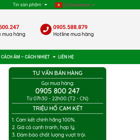
p
Tin sản phẩm
Vietnamese
▼
600.247
0905.588.879
e mua hàng
Hotline mua hàng
 CÁCH ÂM – CÁCH NHIỆT
LIÊN HỆ
TƯ VẤN BÁN HÀNG
Gọi mua hàng:
0905 800 247
Từ 07h30 - 22h00 (T2 - CN)
TRIỆU HỔ CAM KẾT
1. Cam kết chính hãng 100%.
2. Giá cả cạnh tranh, hợp lý.
3. Đảm bảo chất lượng vượt trội.