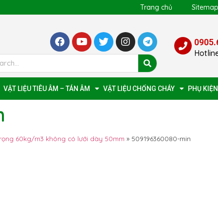
Trang chủ
Sitema
0905.
Hotlin
VẬT LIỆU TIÊU ÂM – TÁN ÂM
VẬT LIỆU CHỐNG CHÁY
PHỤ KIỆN
n
trọng 60kg/m3 không có lưới dày 50mm
»
509196360080-min