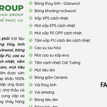
Bông thủy tinh - Glaswool
Bông khoáng rockwool
Xốp XPS cách nhiệt
Mút xốp EPS cách nhiệt
Mút xốp PE OPP cách nhiệt
 phối
Vật liệu
Tấm xốp PU cách âm cách nhiệt
ng thủy tinh
Cao su lưu hóa
ckwool, bông
Mút cao su xốp eva
ốp PU, cao su
ch nhiệt, tấm
Tấm cách nhiệt Cát Tường
nam, mút tiêu
Mút tiêu âm
hẩm được sản
Bông gốm Ceramic
hập khẩu 100%
F
 Đáp ứng được
Vải thủy tinh
ư, nhà thầu và
Vải amiang
u cung cấp và
Bông tiêu âm
ống cháy hàng