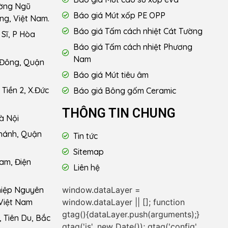
ường Ngũ
Báo giá Mút xốp PE OPP
ng, Việt Nam.
Báo giá Tấm cách nhiệt Cát Tường
Sĩ, P Hòa
Báo giá Tấm cách nhiệt Phương
Nam
 Đông, Quận
Báo giá Mút tiêu âm
Tiền 2, X.Đức
Báo giá Bông gốm Ceramic
THÔNG TIN CHUNG
à Nội
hánh, Quận
Tin tức
Sitemap
am, Điện
Liên hệ
window.dataLayer =
hiệp Nguyên
window.dataLayer || []; function
Việt Nam
gtag(){dataLayer.push(arguments);}
 Tiên Du, Bắc
gtag('js', new Date()); gtag('config',