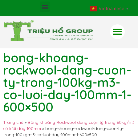
Vietnamese
▼
bong-khoang-
rockwool-dang-cuon-
ty-trong-100kg-m3-
co-luoi-day-100mm-1-
600×500
Trang chủ
»
Bông khoáng Rockwool dạng cuộn tỷ trọng 60kg/m3
có lưới dày 100mm
»
bong-khoang-rockwool-dang-cuon-ty-
trong-100kg-m3-co-luoi-day-100mm-1-600×500