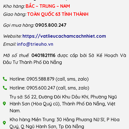
Kho hàng:
BẮC – TRUNG – NAM
Giao hàng:
TOÀN QUỐC 63 TỈNH THÀNH
Gọi mua hàng:
0905.800.247
Website:
https://vatlieucachamcachnhiet.com
Email:
info@trieuho.vn
Mã số thuế
:
0401821116
được cấp bởi Sở Kế Hoạch Và
Đầu Tư Thành Phố Đà Nẵng
Hotline: 0905.588.879 (call, sms, zalo)
Hotline: 0905.600.247 (call, sms, zalo)
Trụ sở: Số 22, Đường Đôi Khu Dầu Khí, Phường Ngũ
Hành Sơn (Hòa Quý cũ), Thành Phố Đà Nẵng, Việt
Nam.
Kho hàng Miền Trung: 30 Hằng Phương Nữ Sĩ, P Hòa
Quý, Q Ngũ Hành Sơn, Tp Đà Nẵng