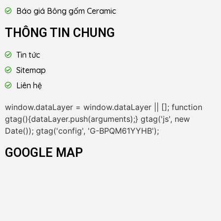
Báo giá Bông gốm Ceramic
THÔNG TIN CHUNG
Tin tức
Sitemap
Liên hệ
window.dataLayer = window.dataLayer || []; function
gtag(){dataLayer.push(arguments);} gtag('js', new
Date()); gtag('config', 'G-BPQM61YYHB');
GOOGLE MAP