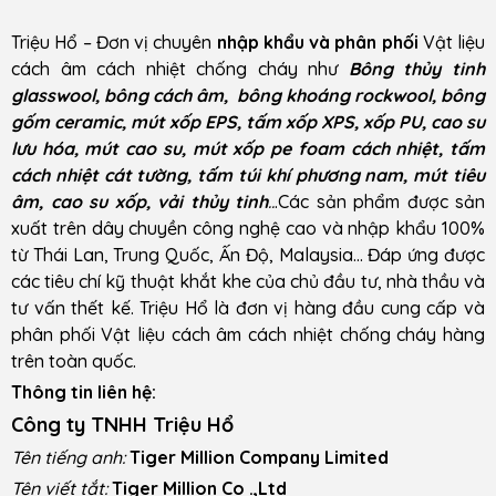
Triệu Hổ – Đơn vị chuyên
nhập khẩu và phân phối
Vật liệu
cách âm cách nhiệt chống cháy như
Bông thủy tinh
glasswool, bông cách âm, bông khoáng rockwool, bông
gốm ceramic, mút xốp EPS, tấm xốp XPS, xốp PU, cao su
lưu hóa, mút cao su, mút xốp pe foam cách nhiệt, tấm
cách nhiệt cát tường, tấm túi khí phương nam, mút tiêu
âm, cao su xốp, vải thủy tinh
..
.Các sản phẩm được sản
xuất trên dây chuyền công nghệ cao và nhập khẩu 100%
từ Thái Lan, Trung Quốc, Ấn Độ, Malaysia… Đáp ứng được
các tiêu chí kỹ thuật khắt khe của chủ đầu tư, nhà thầu và
tư vấn thết kế. Triệu Hổ là đơn vị hàng đầu cung cấp và
phân phối Vật liệu cách âm cách nhiệt chống cháy hàng
trên toàn quốc.
Thông tin liên hệ:
Công ty TNHH Triệu Hổ
Tên tiếng anh:
Tiger Million Company Limited
Tên viết tắt:
Tiger Million Co .,Ltd